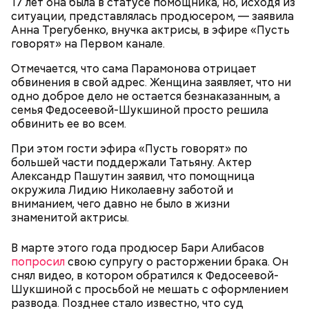
17 лет она была в статусе помощника, но, исходя из
ситуации, представлялась продюсером, — заявила
Анна Трегубенко, внучка актрисы, в эфире «Пусть
говорят» на Первом канале.
После получения предельно допустимой дозы
Молитва Николаю чудотворцу
радиации Макеева вывели из 30-километровой
Отмечается, что сама Парамонова отрицает
зоны отчуждения, где он до 3 мая проверял на
обвинения в свой адрес. Женщина заявляет, что ни
уровень радиационной зараженности
одно доброе дело не остается безнаказанным, а
автотранспорт.
семья Федосеевой-Шукшиной просто решила
обвинить ее во всем.
нужно застыть на месте и не двигаться;
нельзя ни в коем случае махать руками;
При этом гости эфира «Пусть говорят» по
не стоит пытаться «поймать» молнию или
большей части поддержали Татьяну. Актер
потрогать, особенно металлическими
Александр Пашутин заявил, что помощница
предметами.
окружила Лидию Николаевну заботой и
вниманием, чего давно не было в жизни
знаменитой актрисы.
В марте этого года продюсер Бари Алибасов
попросил
свою супругу о расторжении брака. Он
Множество людей совершают паломнические
снял видео, в котором обратился к Федосеевой-
поездки, чтобы поклониться мощам Святителя
Шукшиной с просьбой не мешать с оформлением
— Первые двое суток мы постоянно были на ногах.
Николая, которые находятся в Италии. 19 декабря
развода. Позднее стало известно, что суд
Каждые два часа ездили делать замеры радиации.