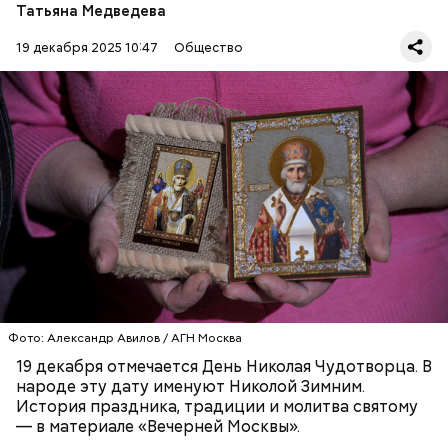
храмов и чудеса, творимые силой молитвы. Этот
Татьяна Медведева
человек лучше любого врача исцелял больных,
обреченных на смерть, и даже воскрешал мертвых.
19 декабря 2025 10:47
Общество
Перенесемся в III век в Малую Азию. В ту эпоху
жизнь христиан была очень трудной. Они жили в
постоянной опасности быть подвергнутыми
мучительным пыткам и даже смерти от рук
язычников.
ПРАВОСЛАВИЕ
ПРАЗДНИКИ
ХРИСТИАНСТВО
РЕЛИГИЯ
ЦЕРКОВЬ
Фото: Александр Авилов / АГН Москва
19 декабря отмечается День Николая Чудотворца. В
народе эту дату именуют Николой Зимним.
История праздника, традиции и молитва святому
— в материале «Вечерней Москвы».