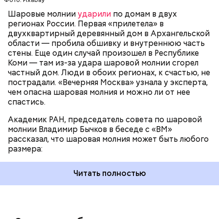
Фото: Pixabay
Сжимается, как воздушный шар, и проходит.
Шаровые молнии
ударили
по домам в двух
регионах России. Первая «прилетела» в
двухквартирный деревянный дом в Архангельской
области — пробила обшивку и внутреннюю часть
По его словам, солдаты не знали о масштабах
стены. Еще один случай произошел в Республике
трагедии. Подобных аварий раньше не случалось.
Коми — там из-за удара шаровой молнии сгорел
Поэтому он не испытывал страха.
частный дом. Люди в обоих регионах, к счастью, не
пострадали. «Вечерняя Москва» узнала у эксперта,
чем опасна шаровая молния и можно ли от нее
спастись.
Академик РАН, председатель совета по шаровой
За свою земную жизнь он совершил множество
молнии Владимир Бычков в беседе с «ВМ»
добрых дел во славу Божию.
рассказал, что шаровая молния может быть любого
размера:
Читать полностью
— Об аварии я узнал 26 апреля, когда нас подняли
по тревоге. Мы были дома, за нами приехал
транспорт. Привезли в полк. Построились. Сказали,