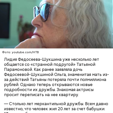
в России
О, всесвятый Николае, угодниче преизрядный
Господень, теплый наш заступниче, и везде в
скорбех скорый помощниче!
Одним из запоминающихся событий того периода
Фото: youtube.com/НТВ
для Макеева стал футбольный матч между
киевским «Динамо» и мадридским «Атлетико»,
Лидия Федосеева-Шукшина уже несколько лет
который состоялся 3 мая в Киеве. Полк Макеева жил
общается со «странной подругой» Татьяной
в палатках в лесу около Варовичей, в 12 километрах
Парамоновой. Как ранее заявляла дочь
от Припяти. А солдатам очень хотелось увидеть
Федосеевой-Шукшиной Ольга, знаменитая мать из-
— Может пробить заряд на человека. Нужно вести
трансляцию матча. Макеев поехал к секретарю
за действий Татьяны потеряла почти полмиллиона
себя очень осторожно, будто увидели дикого
партийной организации колхоза и попросил
рублей. Однако теперь открываются новые
зверя, затаиться, — добавил академик.
одолжить телевизор.
подробности их дружбы. Знакомая актрисы
просит переписать на нее квартиру.
— Столько лет меркантильной дружбы. Всем давно
известно, что человек жил 20 лет за счет бабушки.