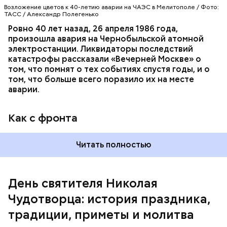
Возложение цветов к 40-летию аварии на ЧАЭС в Мелитополе / Фото:
ТАСС / Александр Полегенько
Ровно 40 лет назад, 26 апреля 1986 года,
произошла авария на Чернобыльской атомной
Как гласит предание, совершая паломничество в
электростанции. Ликвидаторы последствий
Иерусалим, Николай Чудотворец по просьбе
катастрофы рассказали «Вечерней Москве» о
отчаявшихся путников молитвой успокоил
том, что помнят о тех событиях спустя годы, и о
разбушевавшееся море.
том, что больше всего поразило их на месте
аварии.
Как рассказывает Житие, преподобный родился в
городке Патаре. С детства Николай проникся
Как с фронта
христианской религией и рано принял решение
посвятить свою жизнь Богу. Целыми днями отрок
проводил в храме, а по вечерам молился и читал
Читать полностью
книги. Его дядя, епископ Николай Патарский, видя
такое усердие, сделал юношу чтецом, а затем и
возвел в сан священника. Все богатства,
полученные в наследство от родителей, Николай
День святителя Николая
отдал на дела милосердия. Со временем Николай
Чудотворца: история праздника,
стал епископом в городе Мире. Он был страстным
проповедником христианства. Ему также
традиции, приметы и молитва
приписывают разрушение нескольких языческих