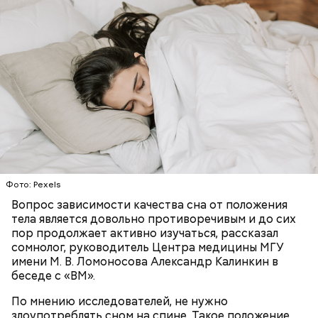
или загорится помещение, предупредил эксперт.
Николай-угодник и народный
— Заранее предсказать, как объект себя поведет,
Фото: Pexels
календарь
невозможно. Если допустить резкое движение,
Вопрос зависимости качества сна от положения
Вернулся Макеев в Киев в ночь с 3 на 4 мая. По его
поток воздуха может увлечь шар за человеком, и
тела является довольно противоречивым и до сих
словам, ему казалось, что он вернулся домой с
тот будет следовать за ним до тех пор, пока не
пор продолжает активно изучаться, рассказал
фронта с победой.
угаснет, — объяснил Бычков. — Но чаще всего они
сомнолог, руководитель Центра медицины МГУ
не взрываются. Это редкий случай. Обычно энергия
имени М. В. Ломоносова Александр Калинкин в
у них кончается и они затухают.
беседе с «ВМ».
По мнению исследователей, не нужно
злоупотреблять сном на спине. Такое положение