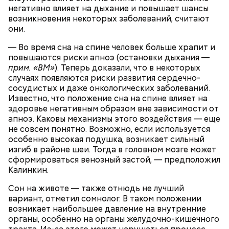
Помози мне грешному и унылому в настоящем сем
негативно влияет на дыхание и повышает шансы
житии, умоли Господа Бога даровати ми
возникновения некоторых заболеваний, считают
оставление всех моих грехов, елико согреших от
они.
юности моея, во всем житии моем, делом, словом,
помышлением и всеми моими чувствы; и во исходе
— Во время сна на спине человек больше храпит и
души моея помози ми окаянному, умоли Господа
повышаются риски апноэ (остановки дыхания —
Бога, всея твари Содетеля, избавити мя воздушных
прим. «ВМ»
). Теперь доказали, что в некоторых
мытарств и вечного мучения: да всегда прославляю
случаях появляются риски развития сердечно-
Отца и Сына и Святаго Духа, и твое милостивное
сосудистых и даже онкологических заболеваний.
По его словам, молния может распасться, улететь
предстательство, ныне и присно и во веки веков.
— Электричества нет. Но есть электростанция. И
Известно, что положение сна на спине влияет на
или просто погаснуть. Однако есть риск, что она
Аминь.
«Новым рекордам — быть»: как
секретарь партийной организации сжалился и
здоровье негативным образом вне зависимости от
может и взорваться.
активность Эль-Ниньо может
выделил нам цветной телевизор. И мы вечером
апноэ. Каковы механизмы этого воздействия — еще
отразиться на предстоящем лете
смогли посмотреть матч, — вспоминает он.
не совсем понятно. Возможно, если используется
в России
особенно высокая подушка, возникает сильный
изгиб в районе шеи. Тогда в головном мозге может
сформироваться венозный застой, — предположил
Калинкин.
Сон на животе — также отнюдь не лучший
О, всесвятый Николае, угодниче преизрядный
вариант, отметил сомнолог. В таком положении
Господень, теплый наш заступниче, и везде в
возникает наибольшее давление на внутренние
скорбех скорый помощниче!
органы, особенно на органы желудочно-кишечного
Одним из запоминающихся событий того периода