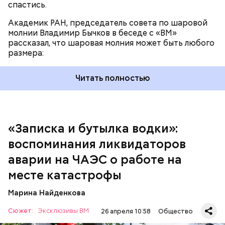
спастись.
Академик РАН, председатель совета по шаровой
За свою земную жизнь он совершил множество
молнии Владимир Бычков в беседе с «ВМ»
добрых дел во славу Божию.
рассказал, что шаровая молния может быть любого
размера:
Читать полностью
— Об аварии я узнал 26 апреля, когда нас подняли
по тревоге. Мы были дома, за нами приехал
транспорт. Привезли в полк. Построились. Сказали,
«Записка и бутылка водки»:
что произошло. Создали мобильный отряд. Через
воспоминания ликвидаторов
несколько часов мы направились в сторону
Чернобыля, — вспоминает Макеев.
аварии на ЧАЭС о работе на
месте катастрофы
Марина Найденкова
Сюжет:
Эксклюзивы ВМ
26 апреля 10:58
Общество
А еще, удержав меч палача, святой Николай спас от
смерти трех мужей, невинно осужденных