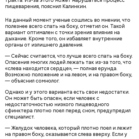
тракта. Из-за этого может нарушаться процесс
для Макеева стал футбольный матч между
пищеварения, пояснил Калинкин.
киевским «Динамо» и мадридским «Атлетико»,
который состоялся 3 мая в Киеве. Полк Макеева жил
На данный момент ученые сошлись во мнении, что
в палатках в лесу около Варовичей, в 12 километрах
полезнее всего спать на боку, отметил он. Такой
от Припяти. А солдатам очень хотелось увидеть
вариант оптимален с точки зрения влияния на
— Может пробить заряд на человека. Нужно вести
трансляцию матча. Макеев поехал к секретарю
дыхание. Кроме того, он избавляет внутренние
себя очень осторожно, будто увидели дикого
партийной организации колхоза и попросил
органы от излишнего давления.
зверя, затаиться, — добавил академик.
одолжить телевизор.
— Сейчас считается, что лучше всего спать на боку.
Опасения многих людей лежать так из-за того, что
«слева находится сердце», — полная ерунда.
Возможно положение и на левом, и на правом боку,
— объяснил сомнолог.
Однако и у этого варианта есть свои недостатки.
Он может быть опасен, если человек с
После получения предельно допустимой дозы
Молитва Николаю чудотворцу
недостаточностью низкого пищеводного
радиации Макеева вывели из 30-километровой
сфинктера плотно поел перед сном, предупредил
зоны отчуждения, где он до 3 мая проверял на
специалист.
уровень радиационной зараженности
автотранспорт.
— Желудок человека, который плотно поел и лежит
нужно застыть на месте и не двигаться;
на правом боку, оказывается слева вверху. Если у