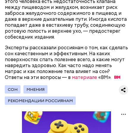
нельзя ни в коем случае махать руками;
этого человека есть недостаточность клапана
не стоит пытаться «поймать» молнию или
между пищеводом и желудком, возникает риск
потрогать, особенно металлическими
заброса желудочного содержимого в пищевод и
предметами.
даже в верхние дыхательные пути. Иногда кислота
попадает даже в евстахиеву трубу, соединяющую
ротовую полость и верхнее ухо, — предостерег
собеседник издания.
Эксперты рассказали россиянам о том, как сделать
сон качественным и эффективным. На каких
Множество людей совершают паломнические
поверхностях спать полезнее всего, а какие могут
поездки, чтобы поклониться мощам Святителя
навредить здоровью. Как часто надо менять
— Первые двое суток мы постоянно были на ногах.
Николая, которые находятся в Италии. 19 декабря
матрас и как положение тела влияет на сон?
Каждые два часа ездили делать замеры радиации.
отмечается Никола Зимний, а 22 мая Никола вешний
Ответы на эти вопросы — в
материале
«ВМ».
Время от выезда до выезда — на отдых. Работа и
или летний. Этот день установлен в память об
есть работа. Ее надо выполнять, — говорит он.
обретении его мощей.
СОН
МНЕНИЯ
РЕКОМЕНДАЦИИ РОССИЯНАМ
При встрече с шаровой молнией важно не
паниковать, подчеркнул Бычков:
Святой Николай Чудотворец считается
покровителем путешествующих, а также
оберегает детей и подростков. Многие мамы