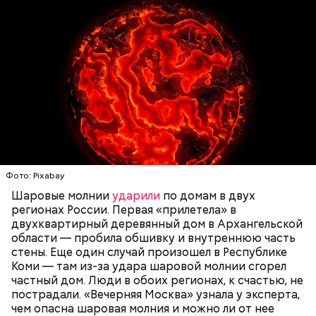
крепких и сильных? Знали только о Хиросиме и
Нагасаки. С подобным сами не сталкивались, —
говорит ликвидатор.
Святитель Николай дожил до глубокой старости и
скончался в середине IV века. По церковному
— Маленькие — от одного сантиметра, средние —
преданию, мощи святого сохранились нетленными
около 20 сантиметров, а самые большие могут
и источали чудесное миро, от которого исцелилось
доходить до нескольких метров. Шаровая молния
множество людей. В 1087 году мощи Николая
проходит и через стекла, даже часто не оставляя
Угодника были перенесены в итальянский город
следов. Она как капля стекает, растекается. Может
Бар (Бари), где находятся и поныне.
УЧЕНЫЕ
МОЛНИИ
ПОГОДА
и в окно влезть, причем в двухметровое.
Фото: Pixabay
Сжимается, как воздушный шар, и проходит.
Шаровые молнии
ударили
по домам в двух
регионах России. Первая «прилетела» в
двухквартирный деревянный дом в Архангельской
области — пробила обшивку и внутреннюю часть
По его словам, солдаты не знали о масштабах
стены. Еще один случай произошел в Республике
трагедии. Подобных аварий раньше не случалось.
Коми — там из-за удара шаровой молнии сгорел
Поэтому он не испытывал страха.
частный дом. Люди в обоих регионах, к счастью, не
пострадали. «Вечерняя Москва» узнала у эксперта,
чем опасна шаровая молния и можно ли от нее