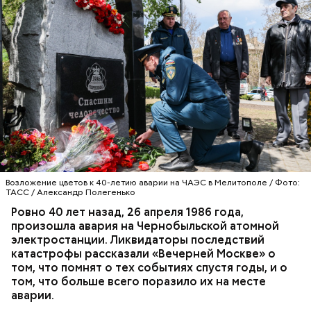
корыстолюбивым градоначальником.
Специалист гражданской обороны Московского
авиацентра Владимир Макеев в 1986 году служил в
Киеве в отдельном механизированном полку
гражданской обороны. На тот момент, когда
произошла авария на Чернобыльской атомной
АВАРИИ
ЧЕРНОБЫЛЬ
ИСТОРИЯ
станции, ему было 26 лет.
Возложение цветов к 40-летию аварии на ЧАЭС в Мелитополе / Фото:
ТАСС / Александр Полегенько
Ровно 40 лет назад, 26 апреля 1986 года,
произошла авария на Чернобыльской атомной
Как гласит предание, совершая паломничество в
электростанции. Ликвидаторы последствий
Иерусалим, Николай Чудотворец по просьбе
катастрофы рассказали «Вечерней Москве» о
отчаявшихся путников молитвой успокоил
том, что помнят о тех событиях спустя годы, и о
разбушевавшееся море.
том, что больше всего поразило их на месте
аварии.
Как рассказывает Житие, преподобный родился в