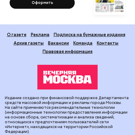
Новости
Вечерка ТВ
Статьи
Архив газеты
Мнения
Спецпроекты
Фотогалереи
Пресса в образовании
Подписка на печатные
издания
Оформить
О газете
Реклама
Подписка на бумажные издания
Архив газеты
Вакансии
Команда
Контакты
Правовая информация