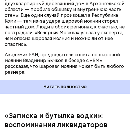
двухквартирный деревянный дом в Архангельской
области — пробила обшивку и внутреннюю часть
По его словам, солдаты не знали о масштабах
стены. Еще один случай произошел в Республике
трагедии. Подобных аварий раньше не случалось.
Коми — там из-за удара шаровой молнии сгорел
Поэтому он не испытывал страха.
частный дом. Люди в обоих регионах, к счастью, не
пострадали. «Вечерняя Москва» узнала у эксперта,
чем опасна шаровая молния и можно ли от нее
спастись.
Академик РАН, председатель совета по шаровой
За свою земную жизнь он совершил множество
молнии Владимир Бычков в беседе с «ВМ»
добрых дел во славу Божию.
рассказал, что шаровая молния может быть любого
размера:
Читать полностью
— Об аварии я узнал 26 апреля, когда нас подняли
по тревоге. Мы были дома, за нами приехал
транспорт. Привезли в полк. Построились. Сказали,
«Записка и бутылка водки»:
что произошло. Создали мобильный отряд. Через
воспоминания ликвидаторов
несколько часов мы направились в сторону