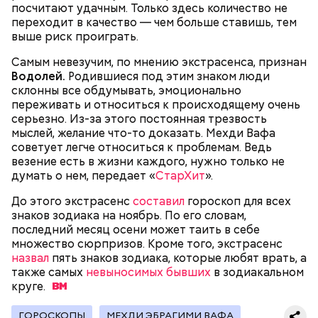
посчитают удачным. Только здесь количество не
После получения предельно допустимой дозы
Молитва Николаю чудотворцу
переходит в качество — чем больше ставишь, тем
радиации Макеева вывели из 30-километровой
выше риск проиграть.
зоны отчуждения, где он до 3 мая проверял на
уровень радиационной зараженности
Самым невезучим, по мнению экстрасенса, признан
автотранспорт.
Водолей.
Родившиеся под этим знаком люди
нужно застыть на месте и не двигаться;
склонны все обдумывать, эмоционально
нельзя ни в коем случае махать руками;
переживать и относиться к происходящему очень
не стоит пытаться «поймать» молнию или
серьезно. Из-за этого постоянная трезвость
потрогать, особенно металлическими
мыслей, желание что-то доказать. Мехди Вафа
предметами.
советует легче относиться к проблемам. Ведь
везение есть в жизни каждого, нужно только не
думать о нем, передает «
СтарХит
».
До этого экстрасенс
составил
гороскоп для всех
знаков зодиака на ноябрь. По его словам,
последний месяц осени может таить в себе
Множество людей совершают паломнические
множество сюрпризов. Кроме того, экстрасенс
поездки, чтобы поклониться мощам Святителя
назвал
пять знаков зодиака, которые любят врать, а
— Первые двое суток мы постоянно были на ногах.
Николая, которые находятся в Италии. 19 декабря
также самых
невыносимых бывших
в зодиакальном
Каждые два часа ездили делать замеры радиации.
отмечается Никола Зимний, а 22 мая Никола вешний
круге.
Время от выезда до выезда — на отдых. Работа и
или летний. Этот день установлен в память об
есть работа. Ее надо выполнять, — говорит он.
обретении его мощей.
ГОРОСКОПЫ
МЕХДИ ЭБРАГИМИ ВАФА