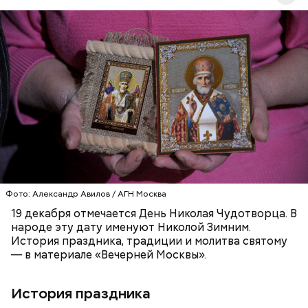
Перенесемся в III век в Малую Азию. В ту эпоху
жизнь христиан была очень трудной. Они жили в
постоянной опасности быть подвергнутыми
мучительным пыткам и даже смерти от рук
язычников.
ПРАВОСЛАВИЕ
ПРАЗДНИКИ
ХРИСТИАНСТВО
РЕЛИГИЯ
ЦЕРКОВЬ
Фото: Александр Авилов / АГН Москва
19 декабря отмечается День Николая Чудотворца. В
народе эту дату именуют Николой Зимним.
История праздника, традиции и молитва святому
— в материале «Вечерней Москвы».
История праздника