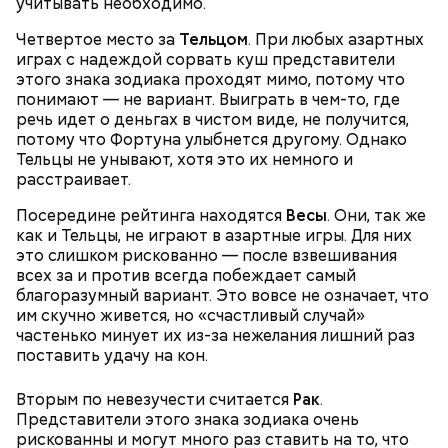
учитывать необходимо.
Четвертое место за
Тельцом
. При любых азартных
играх с надеждой сорвать куш представители
О, всесвятый Николае, угодниче преизрядный
этого знака зодиака проходят мимо, потому что
Господень, теплый наш заступниче, и везде в
понимают — не вариант. Выиграть в чем-то, где
скорбех скорый помощниче!
речь идет о деньгах в чистом виде, не получится,
Одним из запоминающихся событий того периода
потому что Фортуна улыбнется другому. Однако
для Макеева стал футбольный матч между
Тельцы не унывают, хотя это их немного и
киевским «Динамо» и мадридским «Атлетико»,
расстраивает.
который состоялся 3 мая в Киеве. Полк Макеева жил
Посередине рейтинга находятся
в палатках в лесу около Варовичей, в 12 километрах
Весы
. Они, так же
как и Тельцы, не играют в азартные игры. Для них
от Припяти. А солдатам очень хотелось увидеть
— Может пробить заряд на человека. Нужно вести
это слишком рискованно — после взвешивания
трансляцию матча. Макеев поехал к секретарю
себя очень осторожно, будто увидели дикого
всех за и против всегда побеждает самый
партийной организации колхоза и попросил
зверя, затаиться, — добавил академик.
благоразумный вариант. Это вовсе не означает, что
одолжить телевизор.
им скучно живется, но «счастливый случай»
частенько минует их из-за нежелания лишний раз
поставить удачу на кон.
Вторым по невезучести считается
Рак
.
Представители этого знака зодиака очень
рискованны и могут много раз ставить на то, что