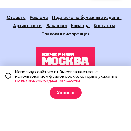
О газете
Реклама
Подписка на бумажные издания
Архив газеты
Вакансии
Команда
Контакты
Правовая информация
Используя сайт vm.ru, Вы соглашаетесь с
использованием файлов cookie, которые указаны в
Издание создано при финансовой поддержке Департамента
Политике конфиденциальности
средств массовой информации и рекламы города Москвы.
На сайте применяются рекомендательные технологии
Хорошо
(информационные технологии предоставления информации
на основе сбора, систематизации и анализа сведений,
относящихся к предпочтениям пользователей сети
«Интернет», находящихся на территории Российской
Федерации).
Сетевое издание "Вечерняя Москва" (18+) зарегистрировано
в Федеральной службе по надзору в сфере связи,