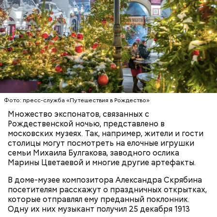
Фото: пресс-служба «Путешествия в Рождество»
Множество экспонатов, связанных с
Рождественской ночью, представлено в
Новые тарифы
На Люберецкие очистные сооружения в
московских музеях. Так, например, жители и гости
Подмосковье поступают промышленные и
столицы могут посмотреть на елочные игрушки
Технологии и строительство: как
Власти Москвы призвали горожан
хозяйственно-бытовые сточные воды из Северо-
семьи Михаила Булгакова, заводного ослика
изменится столичная медицина в
обратить внимание на платежки
Западного, Северного, Северо-Восточного и
Марины Цветаевой и многие другие артефакты.
2022 году
ЖКХ в январе
Восточного административных округов Москвы, а
В доме-музее композитора Александра Скрябина
также из крупных подмосковных городов.
посетителям расскажут о праздничных открытках,
которые отправлял ему преданный поклонник.
Одну их них музыкант получил 25 декабря 1913