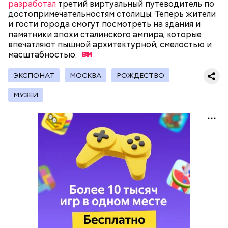
разработал
третий виртуальный путеводитель по
«Севастопольская» со станции «Каховская» после
достопримечательностям столицы. Теперь жители
ремонта
откроют
уже в составе БКЛ. В этом году
и гости города смогут посмотреть на здания и
специалисты планируют запустить новый
памятники эпохи сталинского ампира, которые
объединенный вестибюль сразу для двух
впечатляют пышной архитектурной, смелостью и
указанных станций.
масштабностью.
ЭКСПОНАТ
МОСКВА
РОЖДЕСТВО
МУЗЕИ
В 2022 году специалисты
завершат
масштабные
работы по реконструкции десятого по счету
очистного сооружения в ТиНАО — в поселении
Кленовском.
БКЛ будет полностью
построена
на год раньше
планируемого срока. Общая длина новой линии
подземки составит 70 километров. Она включит в
себя 31 станцию и три электродепо.