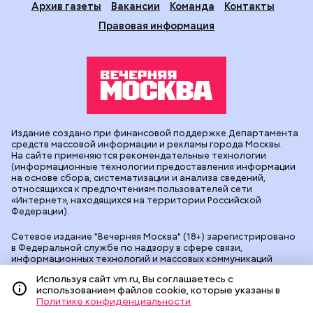
Архив газеты
Вакансии
Команда
Контакты
Правовая информация
Издание создано при финансовой поддержке Департамента
средств массовой информации и рекламы города Москвы.
На сайте применяются рекомендательные технологии
(информационные технологии предоставления информации
на основе сбора, систематизации и анализа сведений,
относящихся к предпочтениям пользователей сети
«Интернет», находящихся на территории Российской
Федерации).
Сетевое издание "Вечерняя Москва" (18+) зарегистрировано
в Федеральной службе по надзору в сфере связи,
информационных технологий и массовых коммуникаций
(Роскомнадзор). Свидетельство о регистрации ЭЛ № ФС 77 -
Используя сайт vm.ru, Вы соглашаетесь с
90524 от 09.12.2025. Учредитель: АО "Редакция газеты
использованием файлов cookie, которые указаны в
"Вечерняя Москва". Главный редактор
vm.ru
: Александр
Политике конфиденциальности
Геннадьевич Глуходедов. Адрес редакции: 127015, г.Москва,