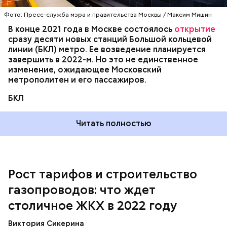
заместителя мэра Москвы по вопросам жилищно-
Фото: Пресс-служба мэра и правительства Москвы / Максим Мишин
коммунального хозяйства и благоустройства
Петра Бирюкова, замена оборудования в большей
В конце 2021 года в Москве состоялось
открытие
степени предусмотрена на юго-востоке, юге и
сразу десяти новых станций Большой кольцевой
юго-западе города. Здесь обновят 400, 350 и 315
линии (БКЛ) метро. Ее возведение планируется
единиц техники соответственно.
завершить в 2022-м. Но это не единственное
изменение, ожидающее Московский
метрополитен и его пассажиров.
БКЛ
Читать полностью
Рост тарифов и строительство
Замена лифтов
газопроводов: что ждет
столичное ЖКХ в 2022 году
Виктория Сикерина