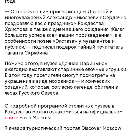
года.
В конце 2022 года будет
закончена
крупная
реконструкция Люберецких очистных
— Остаюсь вашим приверженцем. Дорогой и
сооружений. Ремонт направлен прежде всего на
многоуважаемый Александр Николаевич! Сердечно
первичное звено — механическую очистку воды.
поздравляю вас с праздником Рождества
На этом этапе поступающие сточные воды,
Христова, а также с днем вашего рождения. Желая
проходя через защитные решетки, очищаются от
большого успеха всем вашим произведениям, а в
БКЛ и проект ремонта здания бывшей ГЭС-2
бытового мусора, который после сбора также
особенности поэме «Экстаза», у музыкантов и
станут
участниками международного конкурса
утилизируется. В целом реконструкция
публики, — подписал подарок тайный почитатель
MIPIM Awards 2022. Мероприятие традиционно
предприятия будет проведена в пять этапов и
таланта Скрябина.
состоится в рамках инвестиционной выставки
пройдет без каких-либо приостановок работ на
недвижимости в Каннах. В этом году ее проведут с
Помимо этого, в музее «Дачное Царицыно»
всем цикле очистки воды — механической,
15 по 18 марта.
ежегодно выставляют старинные елочные игрушки.
биологической и ультрафиолетовой.
В этом году посетители смогут посмотреть на
украшения в виде моховиков — мифических
— Запланированные мероприятия позволят
созданий, которые, согласно легенде, обитали в
исключить из системы водоотведения Кленовского
лесах Русского Севера.
устаревшие технологии, не обеспечивающие
должной очистки стока, и выработавшее ресурс
С подробной программой столичных музеев в
оборудование. Разработанный проект включает
Рождество можно ознакомиться на официальном
внедрение самых передовых технологий, что
сайте
мэра Москвы.
позволит обеспечить эффективную очистку
сточных вод, — подчеркнул Бирюков.
7 января туристический портал Discover Moscow
Переход в центре зала на станцию метро