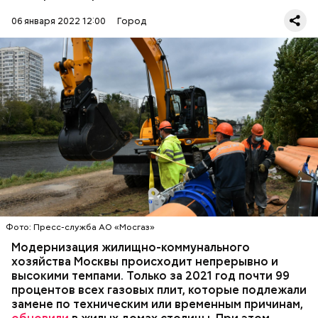
06 января 2022 12:00
Город
В первое полугодие тарифы на коммунальные
услуги в Москве сохранятся на текущем уровне.
Соответствующее распоряжение месяц назад
подписал
мэр столицы Сергей Собянин. Согласно
документу, с 1 января по 30 июня 2022 года
СТРОИТЕЛЬСТВО
МОСКВА
ЖКХ
тарифы расти не будут, а с 1 июля по 31 декабря
Фото: Пресс-служба АО «Мосгаз»
2022 года — увеличатся на шесть процентов.
Модернизация жилищно-коммунального
хозяйства Москвы происходит непрерывно и
высокими темпами. Только за 2021 год почти 99
процентов всех газовых плит, которые подлежали
замене по техническим или временным причинам,