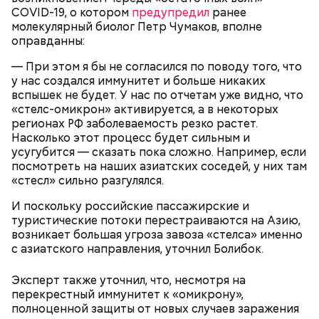
юности моея, во всем житии моем, делом, словом,
COVID-19, о котором
предупредил
ранее
помышлением и всеми моими чувствы; и во исходе
молекулярный биолог Петр Чумаков, вполне
души моея помози ми окаянному, умоли Господа
оправданны:
Бога, всея твари Содетеля, избавити мя воздушных
мытарств и вечного мучения: да всегда прославляю
— При этом я бы не согласился по поводу того, что
Отца и Сына и Святаго Духа, и твое милостивное
у нас создался иммунитет и больше никаких
По его словам, молния может распасться, улететь
предстательство, ныне и присно и во веки веков.
вспышек не будет. У нас по отчетам уже видно, что
— Электричества нет. Но есть электростанция. И
или просто погаснуть. Однако есть риск, что она
Аминь.
«Новым рекордам — быть»: как
«стелс-омикрон» активируется, а в некоторых
секретарь партийной организации сжалился и
может и взорваться.
активность Эль-Ниньо может
регионах РФ заболеваемость резко растет.
выделил нам цветной телевизор. И мы вечером
отразиться на предстоящем лете
Насколько этот процесс будет сильным и
смогли посмотреть матч, — вспоминает он.
в России
усугубится — сказать пока сложно. Например, если
посмотреть на наших азиатских соседей, у них там
«стесл» сильно разгулялся.
И поскольку российские пассажирские и
туристические потоки перестраиваются на Азию,
О, всесвятый Николае, угодниче преизрядный
возникает большая угроза завоза «стелса» именно
Господень, теплый наш заступниче, и везде в
с азиатского направления, уточнил Болибок.
скорбех скорый помощниче!
Одним из запоминающихся событий того периода
Эксперт также уточнил, что, несмотря на
для Макеева стал футбольный матч между
перекрестный иммунитет к «омикрону»,
киевским «Динамо» и мадридским «Атлетико»,
полноценной защиты от новых случаев заражения
который состоялся 3 мая в Киеве. Полк Макеева жил