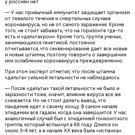
у россиян нет:
в палатках в лесу около Варовичей, в 12 километрах
от Припяти. А солдатам очень хотелось увидеть
— У нас привычный иммунитет защищает организм
— Может пробить заряд на человека. Нужно вести
трансляцию матча. Макеев поехал к секретарю
от тяжелого течения и смертельных случаев
себя очень осторожно, будто увидели дикого
партийной организации колхоза и попросил
коронавируса, но не от самого заражения. Кроме
зверя, затаиться, — добавил академик.
одолжить телевизор.
того, не стоит забывать, что на горизонте где-то
есть и «дельтакрон». Кроме того, группа ученых,
занимающихся генетикой, постоянно
отчитывается, что секвенирование дает все новые
и новые штаммы, поэтому говорить о завершении
или ослаблении коронавируса преждевременно.
При этом эксперт отметил, что после штамма
«дельта» сильной летальности не наблюдалось:
После получения предельно допустимой дозы
Молитва Николаю чудотворцу
радиации Макеева вывели из 30-километровой
— После «дельты» такой летальности не было и
зоны отчуждения, где он до 3 мая проверял на
заразности тоже, значит, влияние вируса все же
уровень радиационной зараженности
снижается. Но не стоит делать вывод, что
автотранспорт.
пандемия идет к своему концу. В самом начале
эпидемии все гадали, когда она завершится. У нас
нужно застыть на месте и не двигаться;
аналогичный случай был с эпидемией гонконгского
нельзя ни в коем случае махать руками;
гриппа, который вспыхнул в 68 году. Длился он
не стоит пытаться «поймать» молнию или
около 3–4 лет, а в начале XX века была «испанка».
потрогать, особенно металлическими