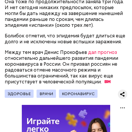
Она тоже по продолжительности заняла три года.
предметами.
И нет сегодня никаких предпосылок, которые
могли бы дать надежду на завершение нынешней
пандемии раньше по срокам, чем длилась
эпидемия «испанки» (около трех лет).
Болибок отметил, что эпидемия будет длиться еще
Множество людей совершают паломнические
долго и не исключены новые вспышки заражения.
поездки, чтобы поклониться мощам Святителя
— Первые двое суток мы постоянно были на ногах.
Николая, которые находятся в Италии. 19 декабря
Между тем врач Денис Прокофьев
дал прогноз
Каждые два часа ездили делать замеры радиации.
отмечается Никола Зимний, а 22 мая Никола вешний
относительно дальнейшего развития пандемии
Время от выезда до выезда — на отдых. Работа и
или летний. Этот день установлен в память об
коронавируса в России. Он призвал россиян не
есть работа. Ее надо выполнять, — говорит он.
обретении его мощей.
радоваться отмене масочного режима и
большинства ограничений, так как вирус еще
присутствует в человеческой
популяции.
При встрече с шаровой молнией важно не
ЗДОРОВЬЕ
ВРАЧИ
КОРОНАВИРУС
паниковать, подчеркнул Бычков:
Святой Николай Чудотворец считается
покровителем путешествующих, а также
оберегает детей и подростков. Многие мамы
провожают своих чад на прогулку, прося святого
Николая присмотреть за ними, сберечь от разных
уличных происшествий. Кроме того, святому