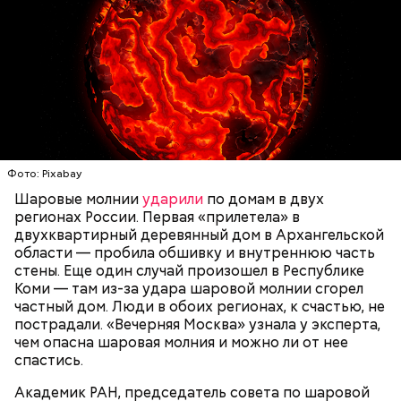
говорит ликвидатор.
Святитель Николай дожил до глубокой старости и
скончался в середине IV века. По церковному
— Маленькие — от одного сантиметра, средние —
преданию, мощи святого сохранились нетленными
около 20 сантиметров, а самые большие могут
и источали чудесное миро, от которого исцелилось
доходить до нескольких метров. Шаровая молния
множество людей. В 1087 году мощи Николая
проходит и через стекла, даже часто не оставляя
Угодника были перенесены в итальянский город
следов. Она как капля стекает, растекается. Может
Бар (Бари), где находятся и поныне.
УЧЕНЫЕ
МОЛНИИ
ПОГОДА
и в окно влезть, причем в двухметровое.
Фото: Pixabay
Сжимается, как воздушный шар, и проходит.
Шаровые молнии
ударили
по домам в двух
регионах России. Первая «прилетела» в
двухквартирный деревянный дом в Архангельской
области — пробила обшивку и внутреннюю часть
По его словам, солдаты не знали о масштабах
стены. Еще один случай произошел в Республике
трагедии. Подобных аварий раньше не случалось.
Коми — там из-за удара шаровой молнии сгорел
Поэтому он не испытывал страха.
частный дом. Люди в обоих регионах, к счастью, не
пострадали. «Вечерняя Москва» узнала у эксперта,
чем опасна шаровая молния и можно ли от нее
спастись.
Академик РАН, председатель совета по шаровой
За свою земную жизнь он совершил множество