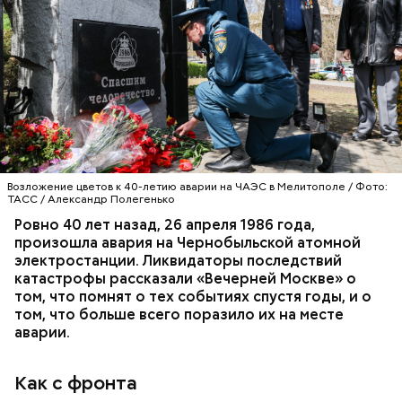
Специалист гражданской обороны Московского
авиацентра Владимир Макеев в 1986 году служил в
Киеве в отдельном механизированном полку
гражданской обороны. На тот момент, когда
произошла авария на Чернобыльской атомной
АВАРИИ
ЧЕРНОБЫЛЬ
ИСТОРИЯ
станции, ему было 26 лет.
Возложение цветов к 40-летию аварии на ЧАЭС в Мелитополе / Фото:
ТАСС / Александр Полегенько
Ровно 40 лет назад, 26 апреля 1986 года,
произошла авария на Чернобыльской атомной
Как гласит предание, совершая паломничество в
электростанции. Ликвидаторы последствий
Иерусалим, Николай Чудотворец по просьбе
катастрофы рассказали «Вечерней Москве» о
отчаявшихся путников молитвой успокоил
том, что помнят о тех событиях спустя годы, и о
разбушевавшееся море.
том, что больше всего поразило их на месте
аварии.
Как рассказывает Житие, преподобный родился в
городке Патаре. С детства Николай проникся
Как с фронта
христианской религией и рано принял решение
посвятить свою жизнь Богу. Целыми днями отрок