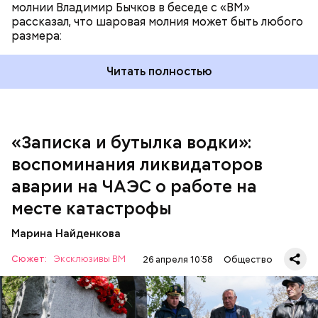
молнии Владимир Бычков в беседе с «ВМ»
добрых дел во славу Божию.
рассказал, что шаровая молния может быть любого
размера:
Читать полностью
— Об аварии я узнал 26 апреля, когда нас подняли
по тревоге. Мы были дома, за нами приехал
транспорт. Привезли в полк. Построились. Сказали,
«Записка и бутылка водки»:
что произошло. Создали мобильный отряд. Через
воспоминания ликвидаторов
несколько часов мы направились в сторону
Чернобыля, — вспоминает Макеев.
аварии на ЧАЭС о работе на
месте катастрофы
Марина Найденкова
Сюжет:
Эксклюзивы ВМ
26 апреля 10:58
Общество
А еще, удержав меч палача, святой Николай спас от
смерти трех мужей, невинно осужденных
корыстолюбивым градоначальником.