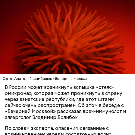
Николай-угодник и народный
— Заранее предсказать, как объект себя поведет,
календарь
невозможно. Если допустить резкое движение,
Вернулся Макеев в Киев в ночь с 3 на 4 мая. По его
поток воздуха может увлечь шар за человеком, и
словам, ему казалось, что он вернулся домой с
тот будет следовать за ним до тех пор, пока не
Фото: Анатолий Цымбалюк / Вечерняя Москва
фронта с победой.
угаснет, — объяснил Бычков. — Но чаще всего они
В России может возникнуть вспышка «стелс-
не взрываются. Это редкий случай. Обычно энергия
омикрона», которая может проникнуть в страну
у них кончается и они затухают.
через азиатские республики, где этот штамм
сейчас очень распространен. Об этом в беседе с
«Вечерней Москвой» рассказал врач-иммунолог и
аллерголог Владимир Болибок.
Помози мне грешному и унылому в настоящем сем
житии, умоли Господа Бога даровати ми
По словам эксперта, опасения, связанные с
оставление всех моих грехов, елико согреших от
возникновением череды «остаточных волн»