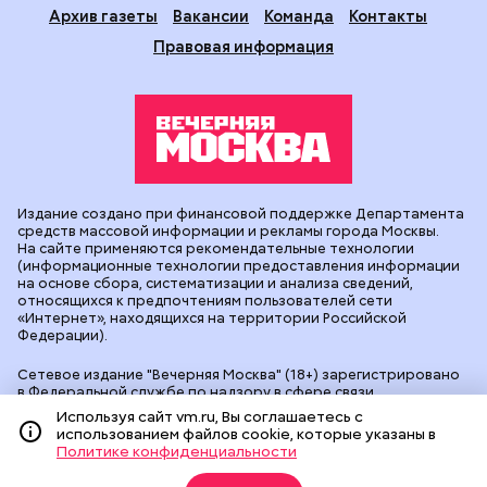
Архив газеты
Вакансии
Команда
Контакты
Правовая информация
Издание создано при финансовой поддержке Департамента
средств массовой информации и рекламы города Москвы.
На сайте применяются рекомендательные технологии
(информационные технологии предоставления информации
на основе сбора, систематизации и анализа сведений,
относящихся к предпочтениям пользователей сети
«Интернет», находящихся на территории Российской
Федерации).
Сетевое издание "Вечерняя Москва" (18+) зарегистрировано
в Федеральной службе по надзору в сфере связи,
информационных технологий и массовых коммуникаций
Используя сайт vm.ru, Вы соглашаетесь с
(Роскомнадзор). Свидетельство о регистрации ЭЛ № ФС 77 -
использованием файлов cookie, которые указаны в
90524 от 09.12.2025. Учредитель: АО "Редакция газеты
Политике конфиденциальности
"Вечерняя Москва". Главный редактор
vm.ru
: Александр
Геннадьевич Глуходедов. Адрес редакции: 127015, г.Москва,