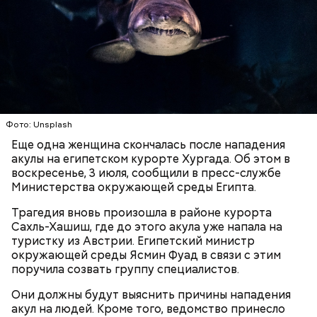
Лишний повод задуматься об экологии
Фото: Unsplash
Еще одна женщина скончалась после нападения
акулы на египетском курорте Хургада. Об этом в
воскресенье, 3 июля, сообщили в пресс-службе
Гид отметил, что еще далеко не все туристические
Министерства окружающей среды Египта.
маршруты проложены, пока это больше похоже на
эксперимент. Бабич заверил, что туристам не стоит
Трагедия вновь произошла в районе курорта
беспокоиться насчет риска получить опасную дозу
Сахль-Хашиш, где до этого акула уже напала на
радиации.
туристку из Австрии. Египетский министр
окружающей среды Ясмин Фуад в связи с этим
— Но передвижение стрелок часов никак не
поручила созвать группу специалистов.
решает насущных проблем вооружения и экологии.
Есть масса могущественных субъектов
Они должны будут выяснить причины нападения
международных отношений, которые
акул на людей. Кроме того, ведомство принесло
руководствуются своими эгоистическими