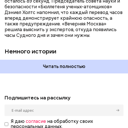
осталось 89 секунд. Председатель совета науки и
война между США и уже Россией стала обыденным
безопасности «Бюллетеня ученых-атомщиков»
предметом обсуждения для аналитиков со всего
Дэниел Холтс напомнил, что каждый перевод часов
мира. Но, помимо перспективы отправиться в
вперед демонстрирует крайнюю опасность, а
«атомный рай», с 2007 года на стрелку часов
также предупреждение. «Вечерняя Москва»
влияет еще одна глобальная угроза —
решила выяснить у экспертов, откуда появились
климатические изменения.
часы Судного дня и зачем они нужны.
Немного истории
Читать полностью
Подпишитесь на рассылку
Я даю
согласие
на обработку своих
персональных данных.