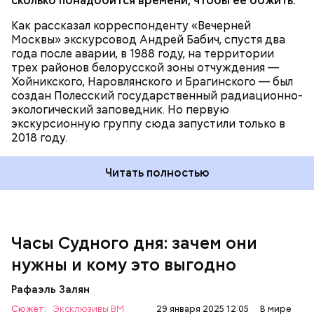
сколько понадобится времени, чтобы ее обжить.
Как рассказал корреспонденту «Вечерней
Москвы» экскурсовод Андрей Бабич, спустя два
года после аварии, в 1988 году, на территории
трех районов белорусской зоны отчуждения —
Хойникского, Наровлянского и Брагинского — был
создан Полесский государственный радиационно-
Каждый год — в зависимости от того, какие
экологический заповедник. Но первую
события происходят в мире, — ученые,
экскурсионную группу сюда запустили только в
нобелевские лауреаты и специалисты по ядерной
2018 году.
безопасности из экспертного совета «Бюллетеня
ученых-атомщиков» принимают решение о
Читать полностью
переводе стрелки. Например, в 2017-м причиной
перевода на полминуты вперед послужили как
ухудшающиеся отношения между ядерными
державами, отсутствие прогресса в сокращении
выбросов углекислого газа, так и усиление
Часы Судного дня: зачем они
— Поскольку мы стоим на пороге второго
национализма во всем мире и отрицание
ядерного века и периода беспрецедентного
нужны и кому это выгодно
изменения климата.
изменения климата, ученые вновь несут особую
ответственность за информирование
Рафаэль Залян
общественности и консультирование лидеров об
Сюжет:
Эксклюзивы ВМ
опасностях, с которыми сталкивается
29 января 2025 12:05
В мире