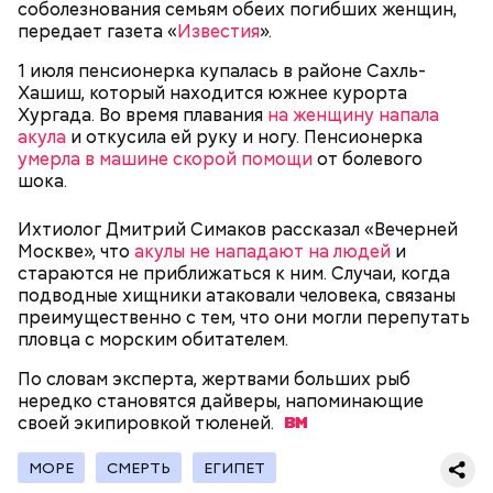
соболезнования семьям обеих погибших женщин,
соображениями, используя эту теперь уже
передает газета «
Известия
».
рекламную фишку, чтобы привлечь средства для
реализации своих новых не менее нелепых и
1 июля пенсионерка купалась в районе Сахль-
ненужных проектов. Это классическое
Хашиш, который находится южнее курорта
замыливание глаз, — высказал свое мнение военный
Хургада. Во время плавания
на женщину напала
эксперт.
акула
и откусила ей руку и ногу. Пенсионерка
умерла в машине скорой помощи
от болевого
— Для группы из пяти человек такое путешествие
шока.
обойдется в пределах 340 белорусских рублей
(около 10311 рублей по ЦБ РФ — п
рим. «ВМ»
), —
Ихтиолог Дмитрий Симаков рассказал «Вечерней
уточнил он.
Москве», что
акулы не нападают на людей
и
стараются не приближаться к ним. Случаи, когда
Он заметил, что в мире действительно непростая
подводные хищники атаковали человека, связаны
ситуация с точки зрения ядерного оружия, оружия
преимущественно с тем, что они могли перепутать
массового уничтожения. Проблемы экологии и
пловца с морским обитателем.
сохранения природы тоже стоят остро.
По словам эксперта, жертвами больших рыб
нередко становятся дайверы, напоминающие
своей экипировкой
тюленей.
МОРЕ
СМЕРТЬ
ЕГИПЕТ