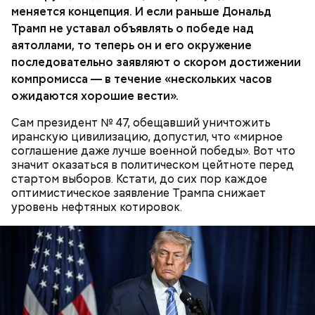
меняется концепция. И если раньше Дональд
Трамп не уставал объявлять о победе над
аятоллами, то теперь он и его окружение
последовательно заявляют о скором достижении
компромисса — в течение «нескольких часов
ожидаются хорошие вести».
Сам президент № 47, обещавший уничтожить
иранскую цивилизацию, допустил, что «мирное
соглашение даже лучше военной победы». Вот что
значит оказаться в политическом цейтноте перед
стартом выборов. Кстати, до сих пор каждое
оптимистическое заявление Трампа снижает
уровень нефтяных котировок.
День «Счастье случается» был инициирован
Тайным обществом счастливых людей, чтобы
Кабачки, тушеные с курицей
напомнить людям, что счастье на самом деле
кроется в мелочах. Отпраздновать этот день
Эндокринолог Куликова
Уберут отеки и улучшат зрение:
Как приготовить домашний
объяснила, в чем заключается
можно, поделившись с другими людьми
диетолог Соломатина рассказала
майонез: три простых рецепта
польза сезонных овощей и
счастливыми моментами из своей жизни.
о пользе кабачков