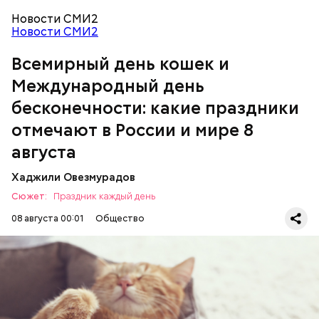
Новости СМИ2
кабачок;
Новости СМИ2
брынза;
растительное масло;
Всемирный день кошек и
Международный день бесконечности
помидоры черри либо грунтовые.
Международный день
бесконечности: какие праздники
День малины со сливками
отмечают в России и мире 8
августа
Хаджили Овезмурадов
Сюжет:
Праздник каждый день
08 августа 00:01
Общество
Инициатором Всемирного дня кошек в 2002 году
стал международный фонд Animal Welfare. В этот
праздник котам демонстрируют свою любовь и
почитание. Можно купить своему питомцу его