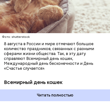
любимое лакомство или новую игрушку. В
Ингредиенты:
ПРАЗДНИКИ
ЖИВОТНЫЕ
МАТЕМАТИКА
В Международный день холостяка все мужчины
некоторых странах в эту дату открываются
КОШКИ
ПСИХОЛОГИЯ
без пары видятся со своими друзьями, устраивают
специальные парки для выгуливания котов,
вечеринки, играют в видеоигры и проводят время,
кошачьи магазины и другие заведения.
наслаждаясь свободой и независимостью, пока
это возможно, ведь может быть и так, что через год
они уже не будут холостяками.
Фото: shutterstock
8 августа в России и мире отмечают большое
количество праздников, связанных с разными
сферами жизни общества. Так, в эту дату
справляют Всемирный день кошек,
Международный день бесконечности и День
«Счастье случается».
Всемирный день кошек
Читать полностью
Спагетти из кабачков
Международный день холостяка