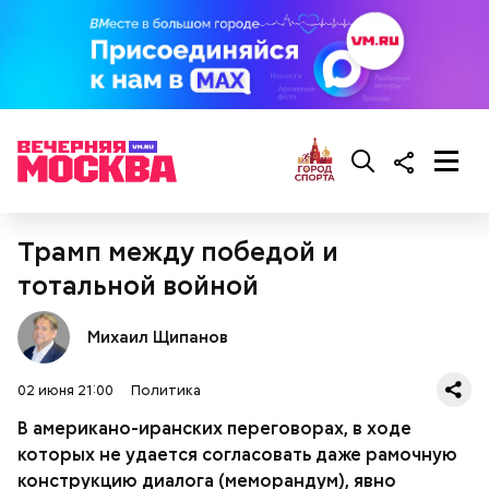
кабачок;
лук;
растительное масло;
соль, перец по вкусу;
свежий базилик;
сливки жирностью 20 процентов.
Трамп между победой и
тотальной войной
Михаил Щипанов
02 июня 21:00
Политика
В американо-иранских переговорах, в ходе
которых не удается согласовать даже рамочную
Ингредиенты:
конструкцию диалога (меморандум), явно