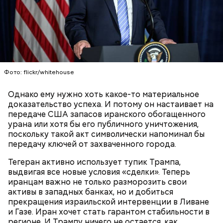
фруктов
Фото: flickr/whitehouse
Однако ему нужно хоть какое-то материальное
доказательство успеха. И потому он настаивает на
передаче США запасов иранского обогащенного
урана или хотя бы его публичного уничтожения,
поскольку такой акт символически напоминал бы
передачу ключей от захваченного города.
День «Счастье случается»
Противень ставится в духовку, разогретую до 180–
190 градусов. Спагетти из кабачка нужно запекать
Тегеран активно использует тупик Трампа,
25–30 минут.
выдвигая все новые условия «сделки». Теперь
иранцам важно не только разморозить свои
активы в западных банках, но и добиться
прекращения израильской интервенции в Ливане
и Газе. Иран хочет стать гарантом стабильности в
регионе. И Трампу ничего не остается, как