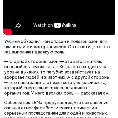
По его словам, молния может распасться, улететь
предстательство, ныне и присно и во веки веков.
— Электричества нет. Но есть электростанция. И
или просто погаснуть. Однако есть риск, что она
Аминь.
«Новым рекордам — быть»: как
секретарь партийной организации сжалился и
может и взорваться.
активность Эль-Ниньо может
выделил нам цветной телевизор. И мы вечером
отразиться на предстоящем лете
смогли посмотреть матч, — вспоминает он.
в России
Ученый объяснил, чем опасен и полезен озон для
планеты и живых организмов. Он отметил, что этот
газ выполняет двоякую роль.
О, всесвятый Николае, угодниче преизрядный
Господень, теплый наш заступниче, и везде в
— С одной стороны, озон — это загрязнитель,
скорбех скорый помощниче!
опасный для человека газ. Когда он находится на
Одним из запоминающихся событий того периода
уровне дыхания, то пагубно воздействует на
для Макеева стал футбольный матч между
здоровье людей и животных. А с другой стороны
киевским «Динамо» и мадридским «Атлетико»,
— это наша защита от жесткого ультрафиолета,
который состоялся 3 мая в Киеве. Полк Макеева жил
который смертельно опасен для живых
в палатках в лесу около Варовичей, в 12 километрах
организмов. У него двоякая роль, — рассказал он.
от Припяти. А солдатам очень хотелось увидеть
— Может пробить заряд на человека. Нужно вести
трансляцию матча. Макеев поехал к секретарю
Собеседник «ВМ» предупредил, что сокращение
себя очень осторожно, будто увидели дикого
партийной организации колхоза и попросил
озона в атмосфере Земли может привести к
зверя, затаиться, — добавил академик.
одолжить телевизор.
серьезным последствиям для людей и животных.