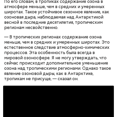
По его словам, в тропиках содержание озона в
атмосфере меньше, чем в средних и умеренных
широтах. Такое устойчивое сезонное явление, как
Николай-угодник и народный
озоновая дыра, наблюдаемая над Антарктикой
— Заранее предсказать, как объект себя поведет,
весной в последние десятилетия, тропическим
календарь
невозможно. Если допустить резкое движение,
регионам несвойственно.
Вернулся Макеев в Киев в ночь с 3 на 4 мая. По его
поток воздуха может увлечь шар за человеком, и
словам, ему казалось, что он вернулся домой с
— В тропических регионах содержание озона
тот будет следовать за ним до тех пор, пока не
фронта с победой.
меньше, чем в средних и умеренных широтах. Это
угаснет, — объяснил Бычков. — Но чаще всего они
естественное следствие атмосферно-химических
не взрываются. Это редкий случай. Обычно энергия
процессов. Эта особенность была всегда в
у них кончается и они затухают.
мировой озоносфере. Я не могу утверждать, что
сейчас происходит дополнительное уменьшение
озона над тропическими регионами. Однако такое
Помози мне грешному и унылому в настоящем сем
явление озоновой дыры, как в Антарктике,
житии, умоли Господа Бога даровати ми
тропикам не присуще, — сказал он.
оставление всех моих грехов, елико согреших от
юности моея, во всем житии моем, делом, словом,
помышлением и всеми моими чувствы; и во исходе
души моея помози ми окаянному, умоли Господа
Бога, всея твари Содетеля, избавити мя воздушных
мытарств и вечного мучения: да всегда прославляю
Отца и Сына и Святаго Духа, и твое милостивное