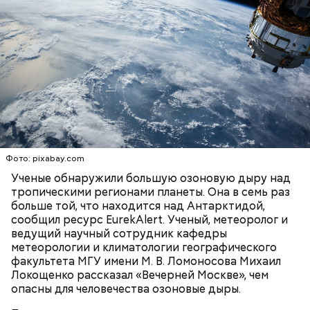
19 декабря с утра люди шли в церковь, служили
молебны святому Николаю, а после этого сообща
накрывали большие столы и начинали веселиться.
— Встречался с теми, кто уехал раньше, так как
«Для кума Никольщина бражку варит, для кумы –
раньше прибывал на место. Было большое чувство
пироги печет»; «На Никольщину зови друга, зови и
радости от встречи с однополчанами, — говорит
Фото: pixabay.com
ворога — оба будут друзья».
Однако если молния все же взорвется, то это
он.
Ученые обнаружили большую озоновую дыру над
может привести к тому, что человек получит ожоги
тропическими регионами планеты. Она в семь раз
или загорится помещение, предупредил эксперт.
больше той, что находится над Антарктидой,
сообщил ресурс EurekAlert. Ученый, метеоролог и
ведущий научный сотрудник кафедры
метеорологии и климатологии географического
факультета МГУ имени М. В. Ломоносова Михаил
Локощенко рассказал «Вечерней Москве», чем
опасны для человечества озоновые дыры.