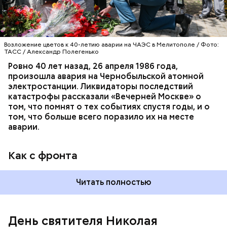
Возложение цветов к 40-летию аварии на ЧАЭС в Мелитополе / Фото:
ТАСС / Александр Полегенько
Ровно 40 лет назад, 26 апреля 1986 года,
произошла авария на Чернобыльской атомной
Как гласит предание, совершая паломничество в
электростанции. Ликвидаторы последствий
Иерусалим, Николай Чудотворец по просьбе
катастрофы рассказали «Вечерней Москве» о
отчаявшихся путников молитвой успокоил
том, что помнят о тех событиях спустя годы, и о
разбушевавшееся море.
том, что больше всего поразило их на месте
аварии.
Как рассказывает Житие, преподобный родился в
городке Патаре. С детства Николай проникся
Как с фронта
христианской религией и рано принял решение
посвятить свою жизнь Богу. Целыми днями отрок
проводил в храме, а по вечерам молился и читал
Читать полностью
книги. Его дядя, епископ Николай Патарский, видя
такое усердие, сделал юношу чтецом, а затем и
возвел в сан священника. Все богатства,
полученные в наследство от родителей, Николай
День святителя Николая
отдал на дела милосердия. Со временем Николай