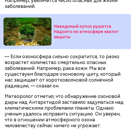
Например, увеличится число опасных для жизни
заболеваний.
Невидимый купол рушится.
Надолго ли атмосфере хватит
защиты
После получения предельно допустимой дозы
Молитва Николаю чудотворцу
радиации Макеева вывели из 30-километровой
зоны отчуждения, где он до 3 мая проверял на
— Если озоносфера сильно сократится, то резко
уровень радиационной зараженности
возрастет количество смертельно опасных
автотранспорт.
заболеваний. Например, рака кожи. Мы все
существуем благодаря озоновому щиту, который
нужно застыть на месте и не двигаться;
нас защищает от коротковолновой солнечной
нельзя ни в коем случае махать руками;
радиации, — сказал он.
не стоит пытаться «поймать» молнию или
потрогать, особенно металлическими
Метеоролог отметил, что обнаружение озоновой
предметами.
дыры над Антарктидой заставило задуматься над
климатическими проблемами планеты. Однако
ученым удалось исправить ситуацию. Он уверен,
что в отношении атмосферного озона
человечеству сейчас ничего не угрожает.