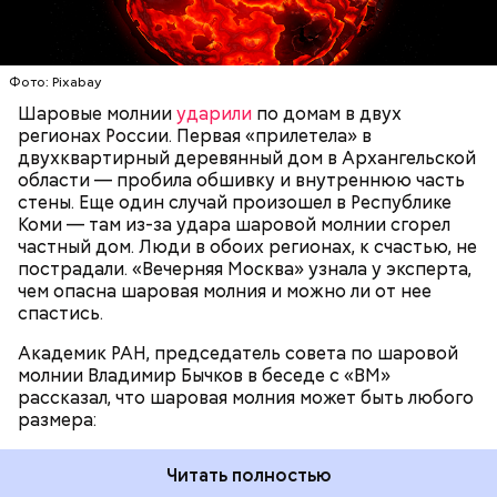
доходить до нескольких метров. Шаровая молния
множество людей. В 1087 году мощи Николая
проходит и через стекла, даже часто не оставляя
Угодника были перенесены в итальянский город
следов. Она как капля стекает, растекается. Может
Бар (Бари), где находятся и поныне.
УЧЕНЫЕ
МОЛНИИ
ПОГОДА
и в окно влезть, причем в двухметровое.
Фото: Pixabay
Сжимается, как воздушный шар, и проходит.
Шаровые молнии
ударили
по домам в двух
регионах России. Первая «прилетела» в
двухквартирный деревянный дом в Архангельской
области — пробила обшивку и внутреннюю часть
По его словам, солдаты не знали о масштабах
стены. Еще один случай произошел в Республике
трагедии. Подобных аварий раньше не случалось.
Коми — там из-за удара шаровой молнии сгорел
Поэтому он не испытывал страха.
частный дом. Люди в обоих регионах, к счастью, не
пострадали. «Вечерняя Москва» узнала у эксперта,
чем опасна шаровая молния и можно ли от нее
спастись.
Академик РАН, председатель совета по шаровой
За свою земную жизнь он совершил множество
молнии Владимир Бычков в беседе с «ВМ»
добрых дел во славу Божию.
рассказал, что шаровая молния может быть любого
размера:
Читать полностью