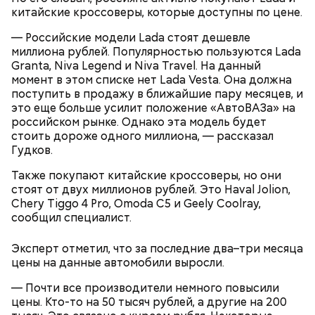
китайские кроссоверы, которые доступны по цене.
— Российские модели Lada стоят дешевле
миллиона рублей. Популярностью пользуются Lada
А в лесах Шатурского округа Московской области
Granta, Niva Legend и Niva Travel. На данный
грибники все чаще стали находить мутинус
момент в этом списке нет Lada Vesta. Она должна
Равенеля. Это гриб, который также известен как
поступить в продажу в ближайшие пару месяцев, и
сморчок вонючий или веселка вонючая. Мутинус
это еще больше усилит положение «АвтоВАЗа» на
Равенеля завезли в Евразию из Северной Америки,
российском рынке. Однако эта модель будет
— Заранее предсказать, как объект себя поведет,
и в последние годы он стал все чаще встречаться в
Вернулся Макеев в Киев в ночь с 3 на 4 мая. По его
стоить дороже одного миллиона, — рассказал
невозможно. Если допустить резкое движение,
средней полосе России.
Не опасен ли он и можно
словам, ему казалось, что он вернулся домой с
Гудков.
поток воздуха может увлечь шар за человеком, и
ли собирать
обычные грибы, которые растут
фронта с победой.
тот будет следовать за ним до тех пор, пока не
рядом, «Вечерней Москве» рассказал эксперт по
Также покупают китайские кроссоверы, но они
угаснет, — объяснил Бычков. — Но чаще всего они
грибам Дмитрий Тихомиров.
стоят от двух миллионов рублей. Это Haval Jolion,
не взрываются. Это редкий случай. Обычно энергия
Chery Tiggo 4 Pro, Omoda C5 и Geely Coolray,
у них кончается и они затухают.
сообщил специалист.
Эксперт отметил, что за последние два–три месяца
цены на данные автомобили выросли.
— Почти все производители немного повысили
— Лисички можно употреблять в различном виде:
цены. Кто-то на 50 тысяч рублей, а другие на 200
жареном, вареном, тушеном, сушеном и соленом.
Вернет молодость и снизит