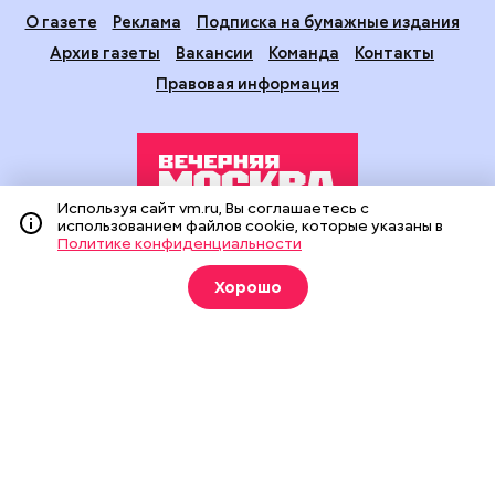
О газете
Реклама
Подписка на бумажные издания
Архив газеты
Вакансии
Команда
Контакты
Правовая информация
Используя сайт vm.ru, Вы соглашаетесь с
использованием файлов cookie, которые указаны в
Политике конфиденциальности
Издание создано при финансовой поддержке Департамента
средств массовой информации и рекламы города Москвы.
Хорошо
На сайте применяются рекомендательные технологии
(информационные технологии предоставления информации
на основе сбора, систематизации и анализа сведений,
относящихся к предпочтениям пользователей сети
«Интернет», находящихся на территории Российской
Федерации).
Сетевое издание "Вечерняя Москва" (18+) зарегистрировано
в Федеральной службе по надзору в сфере связи,
информационных технологий и массовых коммуникаций
(Роскомнадзор). Свидетельство о регистрации ЭЛ № ФС 77 -
90524 от 09.12.2025. Учредитель: АО "Редакция газеты