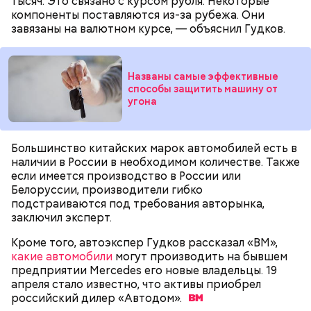
тысяч. Это связано с курсом рубля. Некоторые
Однако с точки зрения пользы лучше отдать
воспаление: диетолог Писарева
компоненты поставляются из-за рубежа. Они
предпочтение маринованным, соленым и тушеным
рассказала о пользе черники
завязаны на валютном курсе, — объяснил Гудков.
вариациям, — посоветовал эндокринолог.
— Электричества нет. Но есть электростанция. И
По его словам, молния может распасться, улететь
Названы самые эффективные
секретарь партийной организации сжалился и
способы защитить машину от
или просто погаснуть. Однако есть риск, что она
выделил нам цветной телевизор. И мы вечером
«Новым рекордам — быть»: как
угона
может и взорваться.
активность Эль-Ниньо может
смогли посмотреть матч, — вспоминает он.
отразиться на предстоящем лете
в России
Большинство китайских марок автомобилей есть в
наличии в России в необходимом количестве. Также
если имеется производство в России или
Белоруссии, производители гибко
подстраиваются под требования авторынка,
заключил эксперт.
Поляков предупредил: не стоит собирать грибы у
обочин дорог или рядом с промышленными
Одним из запоминающихся событий того периода
Кроме того, автоэкспер Гудков рассказал «ВМ»,
предприятиями, так как они могут накапливать в
для Макеева стал футбольный матч между
какие автомобили
могут производить на бывшем
себе токсические вещества.
киевским «Динамо» и мадридским «Атлетико»,
предприятии Mercedes его новые владельцы. 19
который состоялся 3 мая в Киеве. Полк Макеева жил
апреля стало известно, что активы приобрел
в палатках в лесу около Варовичей, в 12 километрах
российский дилер
«Автодом».
от Припяти. А солдатам очень хотелось увидеть