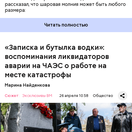
рассказал, что шаровая молния может быть любого
размера:
Читать полностью
— Об аварии я узнал 26 апреля, когда нас подняли
по тревоге. Мы были дома, за нами приехал
транспорт. Привезли в полк. Построились. Сказали,
«Записка и бутылка водки»:
что произошло. Создали мобильный отряд. Через
воспоминания ликвидаторов
несколько часов мы направились в сторону
Чернобыля, — вспоминает Макеев.
аварии на ЧАЭС о работе на
месте катастрофы
Марина Найденкова
Сюжет:
Эксклюзивы ВМ
26 апреля 10:58
Общество
Специалист гражданской обороны Московского
авиацентра Владимир Макеев в 1986 году служил в