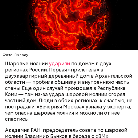
— Маленькие — от одного сантиметра, средние —
около 20 сантиметров, а самые большие могут
доходить до нескольких метров. Шаровая молния
проходит и через стекла, даже часто не оставляя
следов. Она как капля стекает, растекается. Может
УЧЕНЫЕ
МОЛНИИ
ПОГОДА
и в окно влезть, причем в двухметровое.
Фото: Pixabay
Сжимается, как воздушный шар, и проходит.
Шаровые молнии
ударили
по домам в двух
регионах России. Первая «прилетела» в
двухквартирный деревянный дом в Архангельской
По его словам, солдаты не знали о масштабах
области — пробила обшивку и внутреннюю часть
трагедии. Подобных аварий раньше не случалось.
стены. Еще один случай произошел в Республике
Поэтому он не испытывал страха.
Коми — там из-за удара шаровой молнии сгорел
частный дом. Люди в обоих регионах, к счастью, не
пострадали. «Вечерняя Москва» узнала у эксперта,
чем опасна шаровая молния и можно ли от нее
спастись.
Академик РАН, председатель совета по шаровой
молнии Владимир Бычков в беседе с «ВМ»