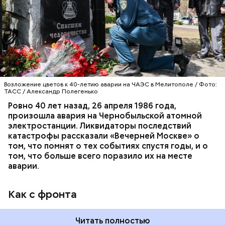
Киеве в отдельном механизированном полку
гражданской обороны. На тот момент, когда
произошла авария на Чернобыльской атомной
АВАРИИ
ЧЕРНОБЫЛЬ
ИСТОРИЯ
станции, ему было 26 лет.
Возложение цветов к 40-летию аварии на ЧАЭС в Мелитополе / Фото:
ТАСС / Александр Полегенько
Ровно 40 лет назад, 26 апреля 1986 года,
произошла авария на Чернобыльской атомной
электростанции. Ликвидаторы последствий
катастрофы рассказали «Вечерней Москве» о
том, что помнят о тех событиях спустя годы, и о
том, что больше всего поразило их на месте
аварии.
Как с фронта
Читать полностью