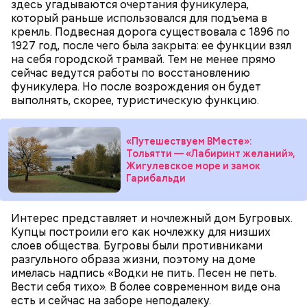
здесь угадываются очертания фуникулера,
который раньше использовался для подъема в
По словам Безсилко, многие солдаты, которые с
кремль. Подвесная дорога существовала с 1896 по
первых дней уехали в Чернобыль, к 12 июня еще не
1927 год, после чего была закрыта: ее функции взял
вернулись. Поэтому спросить кого-то о том, что
на себя городской трамвай. Тем не менее прямо
происходит на месте катастрофы, было
сейчас ведутся работы по восстановлению
невозможно. Например, не с кем было
фуникулера. Но после возрождения он будет
посоветоваться о том, что взять с собой.
выполнять, скорее, туристическую функцию.
1/13
Фото: Игорь Синельников / Вечерняя Москва
«Путешествуем ВМесте»:
Тольятти — «Лабиринт желаний»,
Жигулевское море и замок
Гарибальди
Интерес представляет и ночлежный дом Бугровых.
Купцы построили его как ночлежку для низших
слоев общества. Бугровы были противниками
разгульного образа жизни, поэтому на доме
— Пришла команда, что случилась катастрофа.
имелась надпись «Водки не пить. Песен не петь.
Сказали, что наша очередь на выезд в Чернобыль
Вести себя тихо». В более современном виде она
скоро подойдет. И вот с 14 июня я был там, —
есть и сейчас на заборе неподалеку.
вспоминает он.