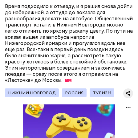
отразиться на предстоящем лете
в России
Время подходило к отъезду, и я решил снова дойти
до набережной, а оттуда до вокзала для
разнообразия доехать на автобусе. Общественный
транспорт, кстати, в Нижнем Новгороде можно
легко отличить по яркому рыжему цвету. По пути на
вокзал вышел из автобуса напротив
Нижегородской ярмарки и прогулялся вдоль нее
Поляков предупредил: не стоит собирать грибы у
еще раз. Все-таки в первый день поездки здесь
обочин дорог или рядом с промышленными
Одним из запоминающихся событий того периода
было значительно жарче, а рассмотреть такую
предприятиями, так как они могут накапливать в
для Макеева стал футбольный матч между
красоту хотелось в более спокойной обстановке.
себе токсические вещества.
киевским «Динамо» и мадридским «Атлетико»,
Этим неторопливым созерцанием и закончилась
1/3
Фото: Игорь Синельников / Вечерняя Москва
который состоялся 3 мая в Киеве. Полк Макеева жил
поездка — сразу после этого я отправился на
в палатках в лесу около Варовичей, в 12 километрах
«Ласточке» до
Москвы.
от Припяти. А солдатам очень хотелось увидеть
трансляцию матча. Макеев поехал к секретарю
НИЖНИЙ НOВГОРОД
РОССИЯ
ТУРИЗМ
— Может пробить заряд на человека. Нужно вести
партийной организации колхоза и попросил
себя очень осторожно, будто увидели дикого
одолжить телевизор.
зверя, затаиться, — добавил академик.