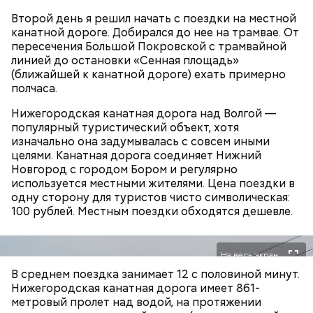
1/4
Фото: Игорь Синельников / Вечерняя Москва
Второй день я решил начать с поездки на местной
— А если что-то строить, то так, чтобы оно не
канатной дороге. Добирался до нее на трамвае. От
взрывалось и не горело, — говорит он.
пересечения Большой Покровской с трамвайной
линией до остановки «Сенная площадь»
Также «Вечерняя Москва» узнала у экспертов,
как
(ближайшей к канатной дороге) ехать примерно
правильно вести себя во время грозы
и как помочь
полчаса.
человеку, в которого ударила молния.
Нижегородская канатная дорога над Волгой —
популярный туристический объект, хотя
изначально она задумывалась с совсем иными
целями. Канатная дорога соединяет Нижний
Новгород с городом Бором и регулярно
используется местными жителями. Цена поездки в
одну сторону для туристов чисто символическая:
100 рублей. Местным поездки обходятся дешевле.
На весь экран
В среднем поездка занимает 12 с половиной минут.
По словам Макеева, авария на АЭС научила мир
Нижегородская канатная дорога имеет 861-
— Особенно с мая по август. Столкнуться с
многому. Важно помнить, что мир очень хрупкий,
метровый пролет над водой, на протяжении
явлением можно и осенью, но вероятность уже