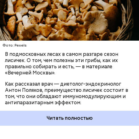
Время от выезда до выезда — на отдых. Работа и
ЗДОРОВЬЕ
ВРАЧИ
ГРИБЫ
ПРОДУКТЫ
программ, — подчеркнул специалист.
есть работа. Ее надо выполнять, — говорит он.
При встрече с шаровой молнией важно не
Фото: Pexels
паниковать, подчеркнул Бычков:
В подмосковных лесах в самом разгаре сезон
лисичек. О том, чем полезны эти грибы, как их
правильно собирать и есть, — в материале
«Вечерней Москвы».
Как рассказал врач — диетолог-эндокринолог
В Припяти он проработал восемь суток. В его
Антон Поляков, преимущество лисичек состоит в
задачу входило измерение уровня радиации в
«Грязная» зона: возможна ли
том, что они обладают иммуномодулирующим и
воздухе. Кроме того, Макеев участвовал в
жизнь в пострадавших от
антипаразитарным эффектом.
эвакуации населения из города, которую, по его
Чернобыльской аварии районах
мнению, нужно было делать раньше на несколько
дней.
Читать полностью