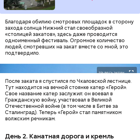
Благодаря обилию смотровых площадок в сторону
захода солнца Нижний стал своеобразной
В повседневной жизни Макеев редко вспоминает
«столицей закатов», здесь даже проводится
участие в ликвидации чернобыльской катастрофы.
одноименный фестиваль. Огромное количество
Но отмечает, что в случае возникновения подобной
людей, смотревших на закат вместе со мной, это
чрезвычайной ситуации не раздумывая пошел бы
подтвердило.
на ее ликвидацию.
На весь экран
После заката я спустился по Чкаловской лестнице.
Тут находится на вечной стоянке катер «Герой».
Свое название катер заслужил: он воевал в
Гражданскую войну, участвовал в Великой
Отечественной войне (в том числе в Битве за
Сталинград). Теперь «Герой» стал памятником
волжским речникам.
День 2. Канатная дорога и кремль