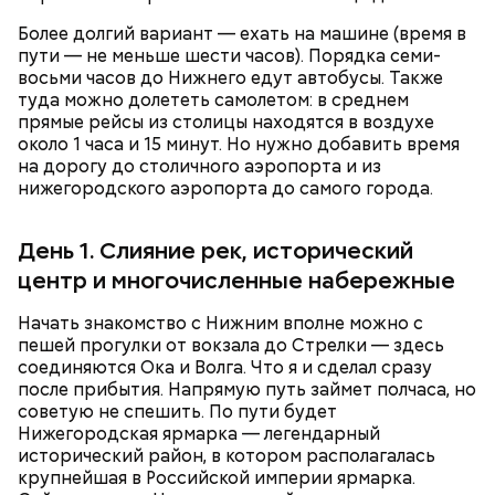
населенные пункты, в которых можно было
Более долгий вариант — ехать на машине (время в
встретить только птиц и животных.
пути — не меньше шести часов). Порядка семи-
восьми часов до Нижнего едут автобусы. Также
туда можно долететь самолетом: в среднем
прямые рейсы из столицы находятся в воздухе
около 1 часа и 15 минут. Но нужно добавить время
на дорогу до столичного аэропорта и из
нижегородского аэропорта до самого города.
День 1. Слияние рек, исторический
центр и многочисленные набережные
— Лопату схватил, кусок сбросил, забежал
Начать знакомство с Нижним вполне можно с
обратно. До бетона надо было крышу очистить. На
пешей прогулки от вокзала до Стрелки — здесь
самом верху работали только роботы сначала, уже
соединяются Ока и Волга. Что я и сделал сразу
потом люди, — говорит ликвидатор.
после прибытия. Напрямую путь займет полчаса, но
советую не спешить. По пути будет
Нижегородская ярмарка — легендарный
исторический район, в котором располагалась
крупнейшая в Российской империи ярмарка.