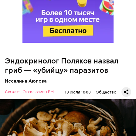
Кроме того, в лисичках содержится эргостерол
После получения предельно допустимой дозы
(витамин D2), а также они подавляют рост
радиации Макеева вывели из 30-километровой
патогенных дрожжей в тонком и толстом
зоны отчуждения, где он до 3 мая проверял на
кишечнике, сообщил врач.
уровень радиационной зараженности
автотранспорт.
нужно застыть на месте и не двигаться;
Эндокринолог Поляков назвал
нельзя ни в коем случае махать руками;
гриб — «убийцу» паразитов
не стоит пытаться «поймать» молнию или
потрогать, особенно металлическими
Иссалина Аюпова
предметами.
Сюжет:
Эксклюзивы ВМ
19 июля 18:00
Общество
— В них также содержится D-манноза (два
химических вещества). Эта комбинация позволяет
разрушать яйца некоторых паразитов.
— Первые двое суток мы постоянно были на ногах.
Использование лисичек считается оптимальным
Каждые два часа ездили делать замеры радиации.
среди альтернативных антипаразитарных