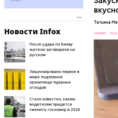
Закуск
вкусн
Татьяна М
Новости Infox
Баклажа
Сюжет:
Экск
После удара по Киеву
ПРАВОСЛ
жители заговорили на
русском
Лицензировано первое в
мире подземное
хранилище ядерных
отходов
Стало известно, каким
водителям придется
сменить госномер в 2026