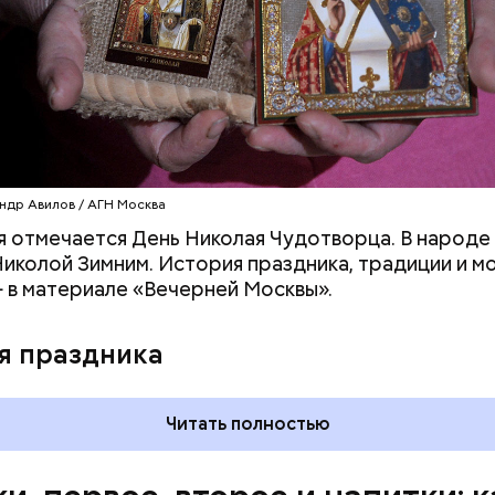
омидоров;
оркови;
пината;
алата лиственного;
епчатого лука;
ки;
астительного масла;
петрушки и укропа.
ндр Авилов / АГН Москва
я отмечается День Николая Чудотворца. В народе 
иколой Зимним. История праздника, традиции и м
 в материале «Вечерней Москвы».
я праздника
Читать полностью