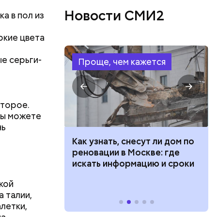
Новости СМИ2
а в пол из
ркие цвета
ые серьги-
Проще, чем кажется
, Николай
второе.
покоил
 вы можете
нь
 100 тысяч
Как узнать, снесут ли дом по
дарства при
реновации в Москве: где
ии: кто может
искать информацию и сроки
 какие нужны
кой
а талии,
летки,