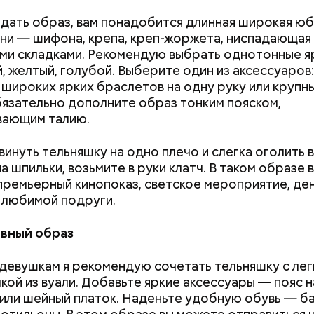
дать образ, вам понадобится длинная широкая юбк
ани — шифона, крепа, креп-жоржета, ниспадающая
ми складками. Рекомендую выбрать однотонные я
, желтый, голубой. Выберите один из аксессуаров:
 широких ярких браслетов на одну руку или крупн
бязательно дополните образ тонким пояском,
вающим талию.
т предание, совершая паломничество в Иерусалим
инуть тельняшку на одно плечо и слегка оголить 
ц по просьбе отчаявшихся путников молитвой ус
а шпильки, возьмите в руки клатч. В таком образе
авшееся море.
премьерный кинопоказ, светское мероприятие, де
 любимой подруги.
Как поменять батареи дома и
Как получить до
не получить штраф
рублей от госу
вный образ
трудной ситуац
претендовать и
евушкам я рекомендую сочетать тельняшку с лег
документы
кой из вуали. Добавьте яркие аксессуары — пояс н
или шейный платок. Наденьте удобную обувь — ба