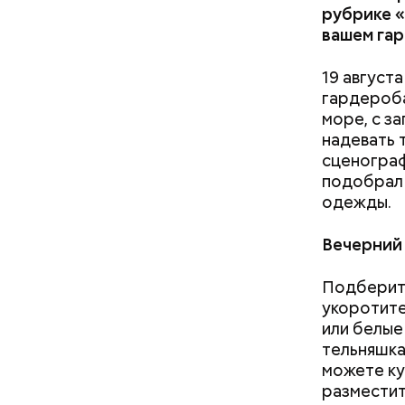
рубрике «
вашем гар
19 август
гардероба
А еще, уд
море, с з
мужей, не
надевать 
сценограф
подобрал 
одежды.
Вечерний
Подберите
укоротите
или белые 
тельняшка
Понадобя
можете ку
разместит