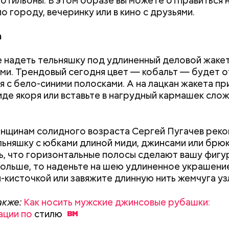
ботильоны. В этом образе вы можете отправиться 
о городу, вечеринку или в кино с друзьями.
а
 сельдерея и картофеля с яблоками
азывает Житие, преподобный родился в городке П
 надеть тельняшку под удлиненный деловой жакет
иколай проникся христианской религией и рано пр
ми. Трендовый сегодня цвет — кобальт — будет 
освятить свою жизнь Богу. Целыми днями отрок п
я с бело-синими полосками. А на лацкан жакета п
о вечерам молился и читал книги. Его дядя, еписко
иде якоря или вставьте в нагрудный кармашек сло
, видя такое усердие, сделал юношу чтецом, а зат
сан священника. Все богатства, полученные в насле
, Николай отдал на дела милосердия. Со времене
копом в городе Мире. Он был страстным пропове
енщинам солидного возраста Сергей Пугачев рек
тва. Ему также приписывают разрушение нескольк
льняшку с юбками длиной миди, джинсами или брюк
 храмов и чудеса, творимые силой молитвы. Этот 
ь, что горизонтальные полосы сделают вашу фигур
ого врача исцелял больных, обреченных на смерть
ольше, то наденьте на шею удлиненное украшени
 мертвых.
-кисточкой или завяжите длинную нить жемчуга уз
акже:
Как носить мужские джинсовые рубашки:
ации по
стилю