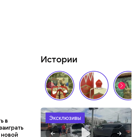
во славу
Истории
Эксклюзивы
ь в
заиграть
в новой