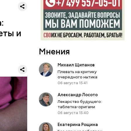
 1 см,
морковь,
:
, добавить
елень
еты и
се тушить
створом
ажаны и
Мнения
иан была
 холодном
вергнутыми
Михаил Щипанов
Я
Плевать на критику
очередного нытика
06 августа 15:41
Александр Лосото
Лекарство будущего:
таблетка-оригами
06 августа 15:40
Екатерина Рощина