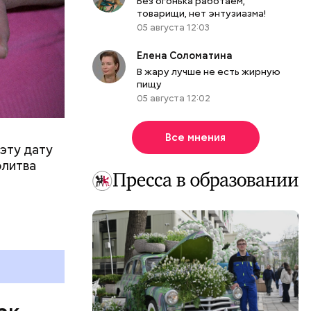
Без огонька работаем,
товарищи, нет энтузиазма!
05 августа 12:03
Елена Соломатина
В жару лучше не есть жирную
пищу
05 августа 12:02
Все мнения
эту дату
олитва