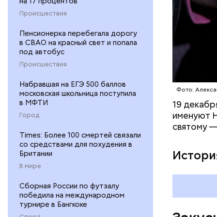
на 17 процентов
600 г п
Происшествия
300 г м
200 г ш
Пенсионерка перебегала дорогу
100 г с
в СВАО на красный свет и попала
200 г р
под автобус
100 г му
Происшествия
100 г р
зелень 
Набравшая на ЕГЭ 500 баллов
Фото: Алекса
московская школьница поступила
в МФТИ
19 декабр
именуют Н
Город
святому —
Times: Более 100 смертей связали
со средствами для похудения в
Истори
Британии
В мире
Сборная России по футзалу
победила на международном
турнире в Бангкоке
Спорт