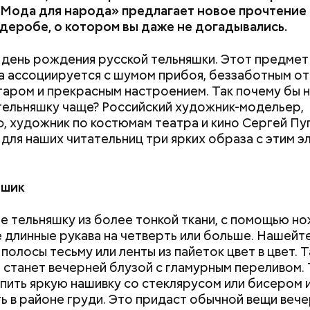
Мода для народа» предлагает новое прочтение
деробе, о котором вы даже не догадывались.
а день рождения русской тельняшки. Этот предмет
Хотела спасти малыша: как
Вода за 10 тыся
 ассоциируется с шумом прибоя, беззаботным о
ержав меч палача, святой Николай спас от смерти 
мать и сын погибли при
японский напит
агаром и прекрасным настроением. Так почему бы н
винно осужденных корыстолюбивым градоначальн
падении из окна в Раменском
лишний вес
тельняшку чаще? Российский художник-модельер,
, художник по костюмам театра и кино Сергей Пу
для наших читательниц три ярких образа с этим 
 шик
 тельняшку из более тонкой ткани, с помощью н
 длинные рукава на четверть или больше. Нашейте
полосы тесьму или ленты из пайеток цвет в цвет. 
 станет вечерней блузой с гламурным переливом. 
тся:
пить яркую нашивку со стеклярусом или бисером 
ь в районе груди. Это придаст обычной вещи вече