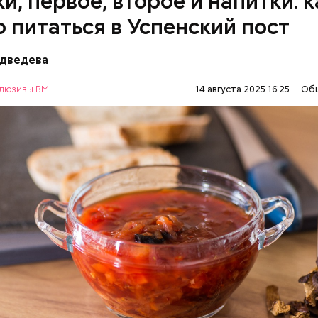
и, первое, второе и напитки: к
о питаться в Успенский пост
едведева
ны с овощами
люзивы ВМ
14 августа 2025 16:25
Об
АВИЕ
ЕДА
РЕЦЕПТЫ