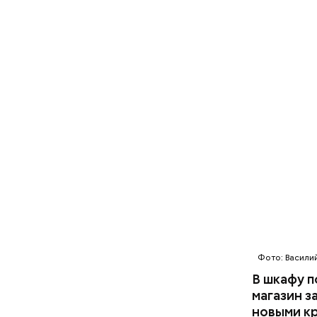
За свою з
Божию.
2-3 кар
1 некру
1 некру
2 корня
салатна
Фото: Васили
В шкафу п
магазин з
новыми кр