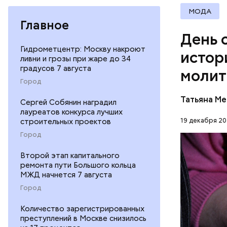
МОДА
Баклажаны
Главное
посыпать 
День 
мелко наш
Гидрометцентр: Москву накроют
к ним наши
истор
ливни и грозы при жаре до 34
петрушки,
градусов 7 августа
молит
10-15 мин
Город
лимонной 
Перенесемс
тушить в 
Татьяна М
Сергей Собянин наградил
очень тру
виде.
лауреатов конкурса лучших
мучительн
19 декабря 20
строительных проектов
ПРАВОСЛ
Город
ЦЕРКОВЬ
Второй этап капитального
ремонта пути Большого кольца
МЖД начнется 7 августа
Город
Количество зарегистрированных
преступлений в Москве снизилось
1 кг ба