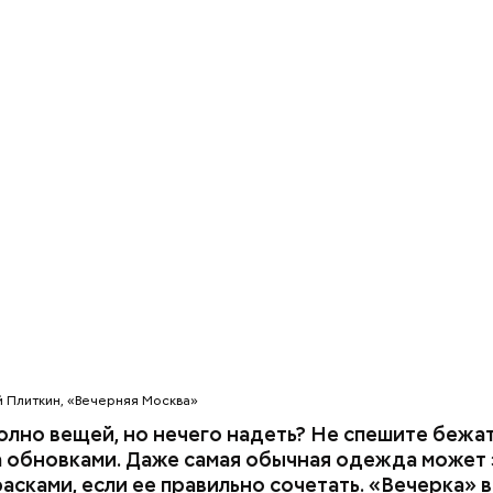
емную жизнь он совершил множество добрых дел 
тофелины,
пное яблоко,
пный помидор,
 сельдерея,
я заправка.
й Плиткин, «Вечерняя Москва»
олно вещей, но нечего надеть? Не спешите бежат
а обновками. Даже самая обычная одежда может 
асками, если ее правильно сочетать. «Вечерка» 