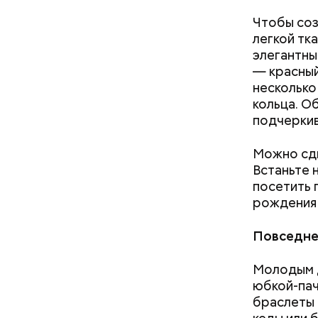
Чтобы соз
легкой тк
элегантны
— красный
несколько
кольца. О
подчерки
Как гласи
Можно сдв
Чудотворе
Встаньте н
разбушев
посетить 
рождения
Повседне
Молодым д
юбкой-пач
браслеты 