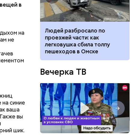
 вещей в
ч: поможет ли
Людей разбросало по
тдыхом на
трех
ок сбросить
проезжей части: как
ам не
иком.
легковушка сбила толпу
пешеходов в Омске
гачев
элементом
Вечерка ТВ
ожниц
 на синие
Так ваша
Также вы
и
рний шик.