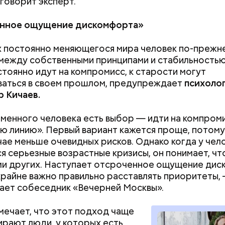
 говорит эксперт.
нное ощущение дискомфорта»
х постоянно меняющегося мира человек по-прежн
между собственными принципами и стабильностью
остоянно идут на компромисс, к старости могут
двое суток мы постоянно были на ногах. Каждые д
аться в своем прошлом, предупреждает
психолог
лать замеры радиации. Время от выезда до выезда
 Кичаев.
бота и есть работа. Ее надо выполнять, — говорит 
менного человека есть выбор — идти на компроми
ою линию». Первый вариант кажется проще, потому
чае меньше очевидных рисков. Однако когда у чел
астыть на месте и не двигаться;
я серьезные возрастные кризисы, он понимает, чт
ни в коем случае махать руками;
и других. Наступает отсроченное ощущение дис
т пытаться «поймать» молнию или потрогать, осо
Как получить до 100 тысяч
Как узнать, снес
райне важно правильно расставлять приоритеты,
ческими предметами.
рублей от государства при
реновации в Мос
ает собеседник «Вечерней Москвы».
трудной ситуации: кто может
искать информа
претендовать и какие нужны
мечает, что этот подход чаще
документы
ирают люди, у которых есть