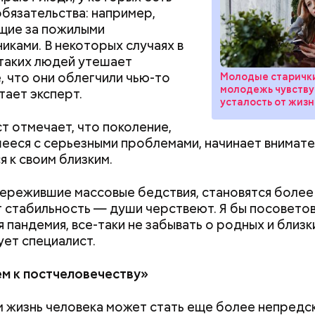
бязательства: например,
щие за пожилыми
иками. В некоторых случаях в
таких людей утешает
, что они облегчили чью-то
Молодые старички
молодежь чувству
тает эксперт.
усталость от жиз
т отмечает, что поколение,
ееся с серьезными проблемами, начинает внимат
я к своим близким.
 он проработал восемь суток. В его задачу входи
 уровня радиации в воздухе. Кроме того, Макеев 
ережившие массовые бедствия, становятся более 
ии населения из города, которую, по его мнению, 
 стабильность — души черствеют. Я бы посоветов
ньше на несколько дней.
я пандемия, все-таки не забывать о родных и близк
ет специалист.
«Грязная» зона: в
жизнь в пострада
м к постчеловечеству»
Чернобыльской а
че с шаровой молнией важно не паниковать, подч
районах
 жизнь человека может стать еще более непредс