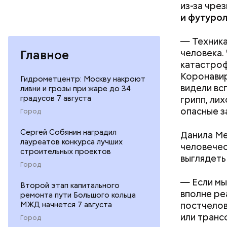
из-за чре
и футуро
— Техника
Главное
человека.
катастроф
Коронавир
Гидрометцентр: Москву накроют
видели вс
ливни и грозы при жаре до 34
градусов 7 августа
грипп, ли
опасные з
Город
Сергей Собянин наградил
Данила Ме
лауреатов конкурса лучших
человечес
— Ситуаци
строительных проектов
выглядеть
ситуацию.
Город
Хиросиме 
— Если мы
ликвидато
Второй этап капитального
вполне ре
ремонта пути Большого кольца
МЖД начнется 7 августа
постчелов
или транс
Город