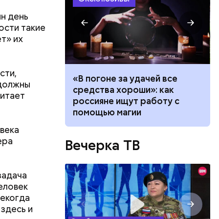
н день
ости такие
кеева
т» их
я
спорт.
сти,
ало по
«В погоне за удачей все
 должны
 как
средства хороши»: как
читает
ла толпу
россияне ищут работу с
ске
помощью магии
нь
вил
века
ера
Вечерка ТВ
задача
еловек
некогда
 здесь и