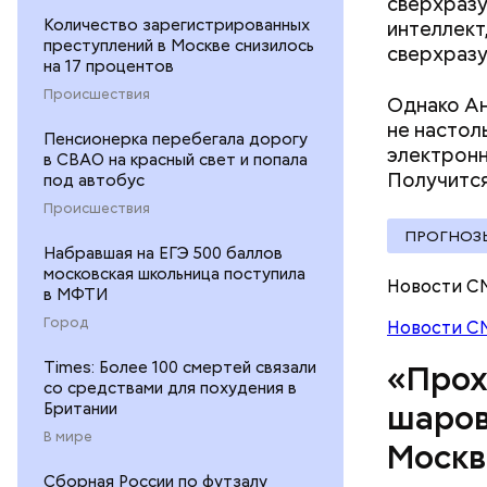
сверхразу
Количество зарегистрированных
интеллект
преступлений в Москве снизилось
сверхразу
на 17 процентов
Среднее в
Происшествия
Однако Ан
Большие ж
не настол
Пенсионерка перебегала дорогу
электронн
в СВАО на красный свет и попала
Получится
под автобус
Происшествия
ПРОГНОЗ
Набравшая на ЕГЭ 500 баллов
московская школьница поступила
Новости С
в МФТИ
Город
Новости С
Times: Более 100 смертей связали
«Прох
со средствами для похудения в
Британии
шаров
В мире
По его сл
Москв
аварий ра
Сборная России по футзалу