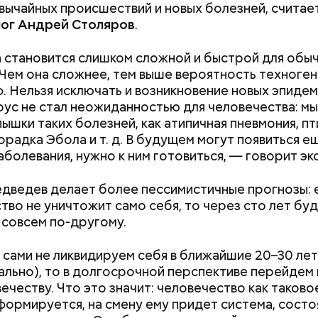
звычайных происшествий и новых болезней, считае
лог Андрей Столяров
.
 становится слишком сложной и быстрой для обы
 Чем она сложнее, тем выше вероятность техноге
. Нельзя исключать и возникновение новых эпидем
ус не стал неожиданностью для человечества: мы
пышки таких болезней, как атипичная пневмония, пт
хорадка Эбола и т. д. В будущем могут появиться 
аболевания, нужно к ним готовиться, — говорит эк
дведев делает более пессимистичные прогнозы: 
тво не уничтожит само себя, то через сто лет бу
ю в целом перенес ровно. Мы тогда и не осознав
 совсем по-другому.
 Что нас возьмет, самых крепких и сильных? Знали 
и Нагасаки. С подобным сами не сталкивались, — 
 сами не ликвидируем себя в ближайшие 20–30 лет 
р.
ально), то в долгосрочной перспективе перейдем 
ечеству. Что это значит: человечество как таково
формируется, на смену ему придет система, состо