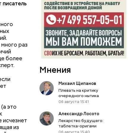
т
писатель
чного
нных
ий.
 много раз
ичий
еще более
сперт.
Мнения
если
Михаил Щипанов
дет
али
Плевать на критику
только о
очередного нытика
говорит
06 августа 15:41
(а это
к
Александр Лосото
е исчезнет
Лекарство будущего:
таблетка-оригами
ящая из
06 августа 15:40