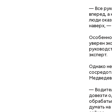
— Все рук
вперед, а
После пол
люди оказ
вывели из
наверх, —
проверял 
Особенно 
Хотела спасти малыша: как
уверен эк
мать и сын погибли при
руководст
падении из окна в Раменском
эксперт.
— Может п
осторожно
Однако не
академик.
сосредота
Медведев 
— Водител
довезти о
обрабатыв
думать на