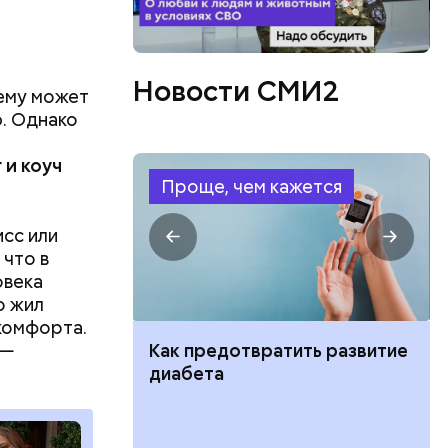
Новости СМИ2
ему может
. Однако
ва часа
 и коуч
 — на
Проще, чем кажется
он.
сс или
 что в
овека
о жил
комфорта.
бенно
ут ли дом по
Как предотвратить развитие
 —
кве: где
диабета
цию и сроки