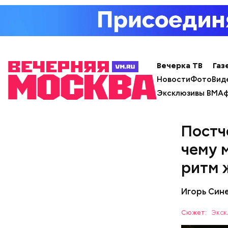
что челов
эксперт.
Вечерка ТВ
Газ
Новости
Фото
Вид
Эксклюзивы ВМ
Аф
Постч
чему 
ритм 
Игорь Син
— Электри
Сюжет:
Экск
партийной
мы вечеро