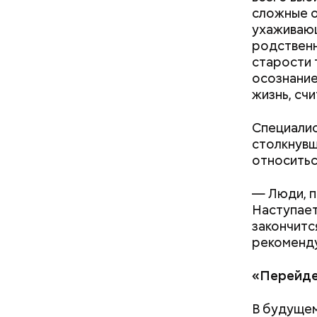
сложные о
ухаживаю
родственн
старости 
осознание
жизнь, счи
Специалис
столкнувш
относитьс
В Припяти
измерение
— Люди, п
в эвакуац
Наступает
делать ра
закончитс
рекоменду
«Перейде
При встре
В будущем
Бычков: