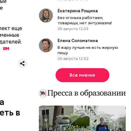
ный
ые
Екатерина Рощина
Без огонька работаем,
товарищи, нет энтузиазма!
0 секунд.
лект еще
05 августа 12:03
ерт.
еменные
Елена Соломатина
дателей.
В жару лучше не есть жирную
.
пищу
05 августа 12:02
Все мнения
а
еть в
одобных
а.