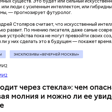
мных существ. Это будет или сильный искусствен
, или люди с усиленным интеллектом, или гибридн
мы, — прогнозирует футуролог.
ремя жизни молнии (маленькой и средней) около 3
дрей Столяров считает, что искусственный интел
е могут жить и до нескольких минут, отметил эксп
ько развит. По мнению писателя, даже самые совр
ые устройства пока не могут превзойти своих соз
 ли у них сделать это в будущем — покажет
время
Ы
ЭКСКЛЮЗИВЫ «ВЕЧЕРНЕЙ МОСКВЫ»
МИ2
МИ2
одит через стекла»: чем опасн
ая молния и можно ли ее увид
овам, солдаты не знали о масштабах трагедии. П
е
ньше не случалось. Поэтому он не испытывал страх