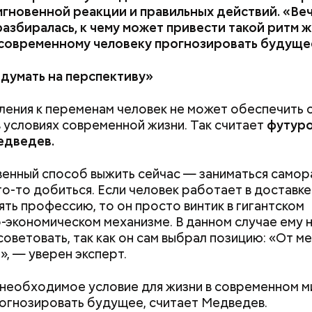
гновенной реакции и правильных действий.
«Ве
стоялся 3 мая в Киеве. Полк Макеева жил в палатк
азбиралась, к чему может привести такой ритм ж
овичей, в 12 километрах от Припяти. А солдатам о
 современному человеку прогнозировать будуще
увидеть трансляцию матча. Макеев поехал к секр
 организации колхоза и попросил одолжить телев
думать на перспективу»
овам, молния может распасться, улететь или прост
ления к переменам человек не может обеспечить 
 Однако есть риск, что она может и взорваться.
 условиях современной жизни. Так считает
футур
едведев.
енный способ выжить сейчас — заниматься самор
го-то добиться. Если человек работает в доставке
«Новым рекордам 
ять профессию, то он просто винтик в гигантском
как активность Эл
может отразиться
-экономическом механизме. В данном случае ему 
предстоящем лете
советовать, так как он сам выбрал позицию: «От м
», — уверен эксперт.
необходимое условие для жизни в современном 
огнозировать будущее, считает Медведев.