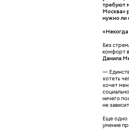
требуют м
который со
Москва» р
около Вар
нужно ли
хотелось 
партийной
«Некогда 
По его сл
Без стрем
погаснуть.
комфорт в
Данила М
— Единств
хотеть че
хочет мен
социально
ничего по
не зависит
Еще одно 
умение пр