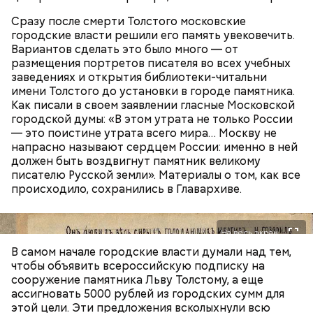
для Макеева стал футбольный матч между
Сразу после смерти Толстого московские
киевским «Динамо» и мадридским «Атлетико»,
городские власти решили его память увековечить.
который состоялся 3 мая в Киеве. Полк Макеева жил
Вариантов сделать это было много — от
в палатках в лесу около Варовичей, в 12 километрах
размещения портретов писателя во всех учебных
от Припяти. А солдатам очень хотелось увидеть
— Может пробить заряд на человека. Нужно вести
заведениях и открытия библиотеки-читальни
трансляцию матча. Макеев поехал к секретарю
себя очень осторожно, будто увидели дикого
имени Толстого до установки в городе памятника.
партийной организации колхоза и попросил
зверя, затаиться, — добавил академик.
Как писали в своем заявлении гласные Московской
одолжить телевизор.
городской думы: «В этом утрата не только России
— это поистине утрата всего мира… Москву не
напрасно называют сердцем России: именно в ней
должен быть воздвигнут памятник великому
писателю Русской земли». Материалы о том, как все
происходило, сохранились в Главархиве.
После получения предельно допустимой дозы
На весь экран
радиации Макеева вывели из 30-километровой
В самом начале городские власти думали над тем,
зоны отчуждения, где он до 3 мая проверял на
чтобы объявить всероссийскую подписку на
уровень радиационной зараженности
сооружение памятника Льву Толстому, а еще
автотранспорт.
ассигновать 5000 рублей из городских сумм для
нужно застыть на месте и не двигаться;
этой цели. Эти предложения всколыхнули всю