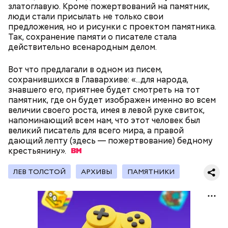
нельзя ни в коем случае махать руками;
златоглавую. Кроме пожертвований на памятник,
не стоит пытаться «поймать» молнию или
люди стали присылать не только свои
потрогать, особенно металлическими
предложения, но и рисунки с проектом памятника.
предметами.
Так, сохранение памяти о писателе стала
действительно всенародным делом.
Вот что предлагали в одном из писем,
сохранившихся в Главархиве: «...для народа,
знавшего его, приятнее будет смотреть на тот
памятник, где он будет изображен именно во всем
величии своего роста, имея в левой руке свиток,
— Первые двое суток мы постоянно были на ногах.
напоминающий всем нам, что этот человек был
Каждые два часа ездили делать замеры радиации.
великий писатель для всего мира, а правой
Время от выезда до выезда — на отдых. Работа и
дающий лепту (здесь — пожертвование) бедному
есть работа. Ее надо выполнять, — говорит он.
крестьянину».
ЛЕВ ТОЛСТОЙ
АРХИВЫ
ПАМЯТНИКИ
При встрече с шаровой молнией важно не
1/4
Фото: Главархив Москвы
паниковать, подчеркнул Бычков: