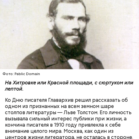
По его словам, молния может распасться, улететь
— Электричества нет. Но есть электростанция. И
или просто погаснуть. Однако есть риск, что она
«Новым рекордам — быть»: как
секретарь партийной организации сжалился и
может и взорваться.
активность Эль-Ниньо может
выделил нам цветной телевизор. И мы вечером
Фото: Pablic Domain
отразиться на предстоящем лете
смогли посмотреть матч, — вспоминает он.
в России
На Хитровке или Красной площади, с сюртуком или
лептой.
Ко Дню писателя Главархив решил рассказать об
одном из признанных на всем земном шаре
столпов литературы — Льве Толстом. Его личность
вызывала сильный интерес публики при жизни, а
кончина писателя в 1910 году привлекла к себе
внимание целого мира. Москва, как один из
Одним из запоминающихся событий того периода
центров жизни литератора, не осталась в стороне.