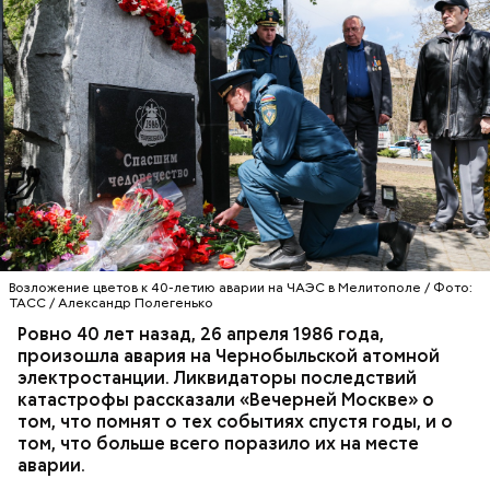
Специалист гражданской обороны Московского
авиацентра Владимир Макеев в 1986 году служил в
Киеве в отдельном механизированном полку
гражданской обороны. На тот момент, когда
произошла авария на Чернобыльской атомной
АВАРИИ
ЧЕРНОБЫЛЬ
ИСТОРИЯ
станции, ему было 26 лет.
Возложение цветов к 40-летию аварии на ЧАЭС в Мелитополе / Фото:
ТАСС / Александр Полегенько
Ровно 40 лет назад, 26 апреля 1986 года,
произошла авария на Чернобыльской атомной
электростанции. Ликвидаторы последствий
катастрофы рассказали «Вечерней Москве» о
том, что помнят о тех событиях спустя годы, и о
том, что больше всего поразило их на месте
аварии.