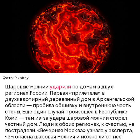
крепких и сильных? Знали только о Хиросиме и
Нагасаки. С подобным сами не сталкивались, —
говорит ликвидатор.
— Маленькие — от одного сантиметра, средние —
около 20 сантиметров, а самые большие могут
доходить до нескольких метров. Шаровая молния
проходит и через стекла, даже часто не оставляя
следов. Она как капля стекает, растекается. Может
УЧЕНЫЕ
МОЛНИИ
ПОГОДА
и в окно влезть, причем в двухметровое.
Фото: Pixabay
Сжимается, как воздушный шар, и проходит.
Шаровые молнии
ударили
по домам в двух
регионах России. Первая «прилетела» в
двухквартирный деревянный дом в Архангельской
области — пробила обшивку и внутреннюю часть
По его словам, солдаты не знали о масштабах
стены. Еще один случай произошел в Республике
трагедии. Подобных аварий раньше не случалось.
Коми — там из-за удара шаровой молнии сгорел
Поэтому он не испытывал страха.
частный дом. Люди в обоих регионах, к счастью, не
пострадали. «Вечерняя Москва» узнала у эксперта,
чем опасна шаровая молния и можно ли от нее