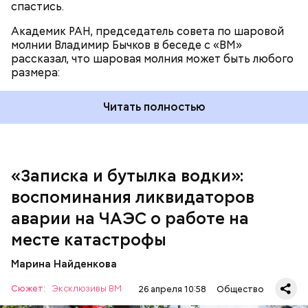
спастись.
Академик РАН, председатель совета по шаровой
молнии Владимир Бычков в беседе с «ВМ»
рассказал, что шаровая молния может быть любого
размера:
Читать полностью
— Об аварии я узнал 26 апреля, когда нас подняли
по тревоге. Мы были дома, за нами приехал
транспорт. Привезли в полк. Построились. Сказали,
«Записка и бутылка водки»:
что произошло. Создали мобильный отряд. Через
воспоминания ликвидаторов
несколько часов мы направились в сторону
Чернобыля, — вспоминает Макеев.
аварии на ЧАЭС о работе на
месте катастрофы
Марина Найденкова
Сюжет:
Эксклюзивы ВМ
26 апреля 10:58
Общество