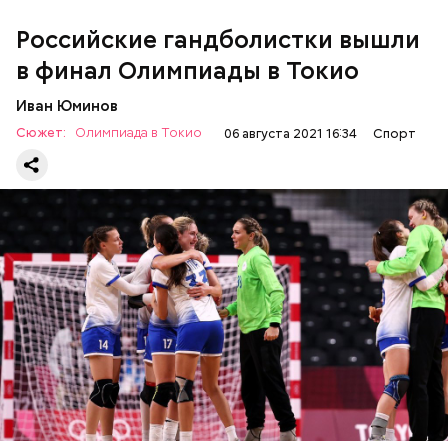
Российские гандболистки вышли
в финал Олимпиады в Токио
Иван Юминов
Сюжет:
Олимпиада в Токио
06 августа 2021 16:34
Спорт
Золотую медаль в текущий соревновательный день
завоевал
борец вольного стиля Заурбек Сидаков в
весовой категории до 74 килограммов. Он одержал
победу над белорусским борцом Магомедхабибом
Кадимагомедовым. Их схватка завершилась со
СБОРНАЯ РОССИИ
ОЛИМПИЙСКИЕ ИГРЫ
счетом 0:7.
ФИНАЛ