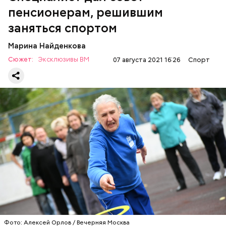
пенсионерам, решившим
Олимпиада в Токио была перенесена на год из-за
заняться спортом
коронавируса и проходит с 23 июля по 8 августа.
Она должна стать самой масштабной по числу
Марина Найденкова
видов спорта (33) и категориям (339). Планируется
Сюжет:
Эксклюзивы ВМ
07 августа 2021 16:26
Спорт
Важно не забывать, что спорт и физическая
участие почти 19 тысяч спортсменов. От России на
активность — это инструмент. Спортивный врач в
Олимпиаде выступают 335 спортсменов.
диалоге с пенсионером должен выявить, какие его
Талисманами команды являются Шапко-кот и
истинные цели.
Мишка-неваляшка.
— Занятия в пожилом возрасте однозначно должен
По числу медалей России 5 августа
удалось
рекомендовать спортивный врач или
превзойти собственное достижение на Играх в
реабилитолог, врач, который взаимодействует с
Рио-де-Жанейро в 2016 году. Тогда сборная заняла
этим человеком как сопровождающий. Если такого
четвертое место в медальном зачете с 56
Фото: Алексей Орлов / Вечерняя Москва