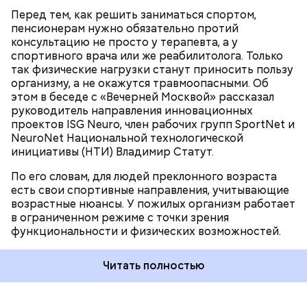
сопровождения нет, то нужно идти к спортивному
наградами.
СПОРТ
ЗДОРОВЬЕ
ПЕНСИОНЕРЫ
Перед тем, как решить заниматься спортом,
врачу и проходить у него тестирование, получать
ЭКСПЕРТЫ
пенсионерам нужно обязательно протий
направления на обследования, по результатам
ЭКСКЛЮЗИВЫ «ВЕЧЕРНЕЙ МОСКВЫ»
консультацию не просто у терапевта, а у
которых запрашивать рекомендации на
спортивного врача или же реабилитолога. Только
активность, — сказал эксперт.
так физические нагрузки станут приносить пользу
организму, а не окажутся травмоопасными. Об
этом в беседе с «Вечерней Москвой» рассказал
руководитель направления инновационных
проектов ISG Neuro, член рабочих групп SportNet и
NeuroNet Национальной технологической
инициативы (НТИ) Владимир Статут.
По его словам, для людей преклонного возраста
есть свои спортивные направления, учитывающие
возрастные нюансы. У пожилых организм работает
Россия находится на пятой строчке в общем
в ограниченном режиме с точки зрения
медальном зачете. В ее активе 62 награды — 17
функциональности и физических возможностей.
золотых, 23 серебряные и 22 бронзовых.
Читать полностью