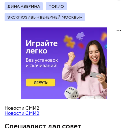
имеет противопоказания.
ДИНА АВЕРИНА
ТОКИО
ЭКСКЛЮЗИВЫ «ВЕЧЕРНЕЙ МОСКВЫ»
— Например, пациент хочет снизить риск
заболевания сердечно-сосудистой системы или
хочет увеличить процент мышечной массы в
организме, чтобы процессы старения не так
быстро развивались. В любом случае до начала
спортивных занятий пожилым людям стоит пройти
обследование у врача, — сказал Статут.
Новости СМИ2
Новости СМИ2
Специалист дал совет