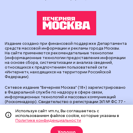
Издание создано при финансовой поддержке Департамента
средств массовой информации и рекламы города Москвы.
На сайте применяются рекомендательные технологии
(информационные технологии предоставления информации
на основе сбора, систематизации и анализа сведений,
относящихся к предпочтениям пользователей сети
«Интернет», находящихся на территории Российской
Федерации).
Сетевое издание "Вечерняя Москва" (18+) зарегистрировано
в Федеральной службе по надзору в сфере связи,
информационных технологий и массовых коммуникаций
(Роскомнадзор). Свидетельство о регистрации ЭЛ № ФС 77 -
90524 от 09.12.2025. Учредитель: АО "Редакция газеты
Используя сайт vm.ru, Вы соглашаетесь с
"Вечерняя Москва". Главный редактор
vm.ru
: Александр
использованием файлов cookie, которые указаны в
Геннадьевич Глуходедов. Адрес редакции: 127015, г.Москва,
Политике конфиденциальности
Бумажный пр-д, д. 14, стр. 2. Телефон:
+7(499)557-04-24
. Адрес
эл.почты:
edit@vm.ru
. Почта для связи с редакцией сайта:
news@vm.ru
.
Хорошо