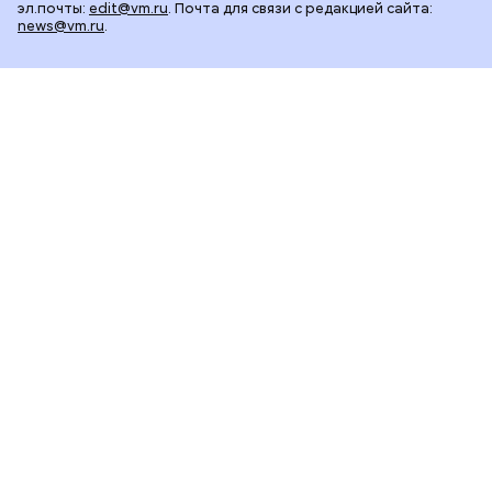
эл.почты:
edit@vm.ru
. Почта для связи с редакцией сайта:
news@vm.ru
.