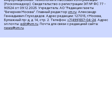
(Роскомнадзор). Свидетельство о регистрации ЭЛ № ФС 77 -
90524 от 09.12.2025. Учредитель: АО "Редакция газеты
"Вечерняя Москва". Главный редактор
vm.ru
: Александр
Геннадьевич Глуходедов. Адрес редакции: 127015, г.Москва,
Бумажный пр-д, д. 14, стр. 2. Телефон:
+7(499)557-04-24
. Адрес
эл.почты:
edit@vm.ru
. Почта для связи с редакцией сайта:
news@vm.ru
.