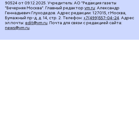
90524 от 09.12.2025. Учредитель: АО "Редакция газеты
"Вечерняя Москва". Главный редактор
vm.ru
: Александр
Геннадьевич Глуходедов. Адрес редакции: 127015, г.Москва,
Бумажный пр-д, д. 14, стр. 2. Телефон:
+7(499)557-04-24
. Адрес
эл.почты:
edit@vm.ru
. Почта для связи с редакцией сайта:
news@vm.ru
.