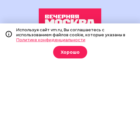
Используя сайт vm.ru, Вы соглашаетесь с
использованием файлов cookie, которые указаны в
Политике конфиденциальности
Издание создано при финансовой поддержке Департамента
средств массовой информации и рекламы города Москвы.
Хорошо
На сайте применяются рекомендательные технологии
(информационные технологии предоставления информации
на основе сбора, систематизации и анализа сведений,
относящихся к предпочтениям пользователей сети
«Интернет», находящихся на территории Российской
Федерации).
Сетевое издание "Вечерняя Москва" (18+) зарегистрировано
в Федеральной службе по надзору в сфере связи,
информационных технологий и массовых коммуникаций
(Роскомнадзор). Свидетельство о регистрации ЭЛ № ФС 77 -
90524 от 09.12.2025. Учредитель: АО "Редакция газеты
"Вечерняя Москва". Главный редактор
vm.ru
: Александр
Геннадьевич Глуходедов. Адрес редакции: 127015, г.Москва,
Бумажный пр-д, д. 14, стр. 2. Телефон:
+7(499)557-04-24
. Адрес
эл.почты:
edit@vm.ru
. Почта для связи с редакцией сайта:
news@vm.ru
.