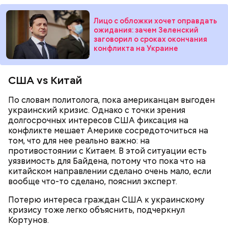
когда мир приходил в себя после мировых войн,
притягивающих сталкеров, как в украинской
страшных кровопролитных противостояний. И в
Припяти. А на пожарную вышку, откуда можно
качестве напоминания о том, что ядерные
Лицо с обложки хочет оправдать
увидеть территорию чернобыльской станции,
ожидания: зачем Зеленский
столкновения могут закончиться полным
заговорил о сроках окончания
подниматься запрещено. Зато есть выселенные
уничтожением всего живого, были запущены эти
конфликта на Украине
деревни — местный эксклюзив.
часы. И что бы сейчас ни говорили, они очень четко
и своевременно «реагировали» на актуальные
проблемы. Если даже у адептов этой концепции
США vs Китай
есть коммерческие амбиции — это их право.
Свое несогласие с предыдущим спикером в личном
Главное, что они заставляют людей задуматься над
разговоре с корреспондентом «Вечерней Москвы»
По словам политолога, пока американцам выгоден
своим будущим и будущим человечества.
высказал председатель Всероссийского общества
украинский кризис. Однако с точки зрения
охраны природы Элмурод Расулмухамедов.
долгосрочных интересов США фиксация на
Эксперт предположил, что любая информация,
конфликте мешает Америке сосредоточиться на
напоминающая о проблемах экологии и ядерной
том, что для нее реально важно: на
угрозы, — основание лишний раз задуматься о том,
противостоянии с Китаем. В этой ситуации есть
что физический мир не вечен и только в наших
уязвимость для Байдена, потому что пока что на
силах сделать все, чтобы продлить жизнь себе и
китайском направлении сделано очень мало, если
— Во время перелета вы больше облучаетесь, чем в
окружающей нас природе:
вообще что-то сделано, пояснил эксперт.
период нахождения не территории в течение
одного рабочего дня, — констатировал он.
Потерю интереса граждан США к украинскому
кризису тоже легко объяснить, подчеркнул
Кортунов.