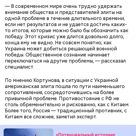
— В современном мире очень трудно удержать
внимание общества и представителей элиты на
одной проблеме в течение длительного времени,
если нет результатов и не удается достичь каких-
то итогов, которые можно было бы обозначить как
победу. Этот кризис уже длится довольно долго,
Лишний повод задуматься об экологии
конца ему не видно. Не совсем понятно, как
Украина может добиться решающей военной
победы. Общественное сознание начинает
переключаться на другие проблемы, — рассказал
специалист.
Гид отметил, что еще далеко не все туристические
маршруты проложены, пока это больше похоже на
По мнению Кортунова, в ситуации с Украиной
эксперимент. Бабич заверил, что туристам не стоит
американская элита пошла по пути наименьшего
беспокоиться насчет риска получить опасную дозу
сопротивления, сосредоточившись на более
радиации.
привычной проблеме. Противостояние с РФ не
— Но передвижение стрелок часов никак не
столь обременительно и рискованно, как с Китаем.
решает насущных проблем вооружения и экологии.
Более того, Россия — традиционный противник, с
Есть масса могущественных субъектов
Китаем все сложнее, заметил эксперт.
международных отношений, которые
руководствуются своими эгоистическими
соображениями, используя эту теперь уже
«Потенциальный источник