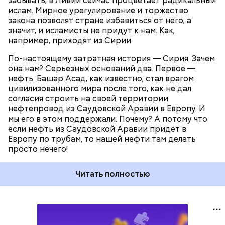
забывать, в Ливии сейчас процветает радикальный
часть нашей экономики — сырьевая. Поэтому нам в
ислам. Мирное урегулирование и торжество
Сирии нужен Башар Асад. Он отстаивает наши
закона позволят стране избавиться от него, а
интересы, а мы — его. Вторая и главная причина
значит, и исламисты не придут к нам. Как,
нашего военного участия в сирийском конфликте
например, приходят из Сирии.
— ИГИЛ (организация, запрещенная на
территории РФ —
прим. «ВМ»
). Если с ИГИЛ не
По-настоящему затратная история — Сирия. Зачем
бороться всеми доступными способами, то завтра
она нам? Серьезных оснований два. Первое —
эти бандиты будут в странах Центральной Азии и,
нефть. Башар Асад, как известно, стал врагом
что еще страшнее, на Северном Кавказе.
цивилизованного мира после того, как не дал
согласия строить на своей территории
нефтепровод из Саудовской Аравии в Европу. И
мы его в этом поддержали. Почему? А потому что
если нефть из Саудовской Аравии придет в
Европу по трубам, то нашей нефти там делать
просто нечего!
Читать полностью