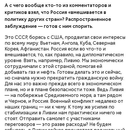
А с чего вообще кто-то из комментаторов и
критиков взял, что Россия «вмешивается в
политику других стран»? Распространенное
заблуждение — готов с ним спорить.
Это СССР, борясь с США, продвигал свои интересы
по всему миру. Вьетнам, Ангола, Куба, Северная
Корея, Афганистан. Россия если во что-то и
вмешивается, то, как правило, на дипломатическом
уровне. Взять, например, Ливию. Мы экономически
сотрудничали с этой страной, помогая ей
По-настоящему затратная история — Сирия. Зачем она нам? / кадр из
добывать газ и нефть. Готовы делать это и сейчас,
фильма «Сирия. Здесь был рай»
но сначала нужно прекратить гражданскую войну.
Для нас это важно прежде всего в экономическом
плане, но и в плане безопасности тоже. Ведь Ливия
— на побережье Средиземного моря, а там рядом
Ведь аравийская — намного дешевле. Она, во-
и Черное, и Россия. Военный конфликт недалеко от
первых, легко добывается, а во-вторых, ее в трубах
наших границ — ни к чему. К тому же усилия по
не нужно подогревать. Пока эту нефть возят в
стабилизации в Ливии нам практически ничего не
Европу танкерами, мы с саудитами успешно
стоят. Отправить самолет с участниками
конкурируем. Если начнут гнать напрямую —
УКРАИНА
НЕФТЬ
СССР
РОССИЯ
переговоров — это разве расходы? Не будем
понесем колоссальные убытки, ведь огромная
СИРИЯ