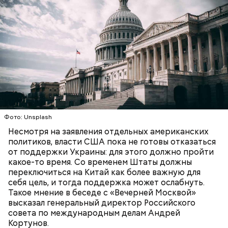
фермеров, которые кормят скотину травой,
растущей прямо перед заповедником. При этом
экскурсовод отметил, что абсолютно чистых зон на
территории Брагинского района, третья часть
которого входит в заповедник, нет.
Фото: Unsplash
Несмотря на заявления отдельных американских
— Ведь люди живут вблизи заповедника.
политиков, власти США пока не готовы отказаться
Например, поселок Комарин, расположенный в
от поддержки Украины: для этого должно пройти
Брагинском районе Гомельской области,
какое-то время. Со временем Штаты должны
официально нечист — до 10 кюри на квадратный
переключиться на Китай как более важную для
километр. Но через три километра от окраины
себя цель, и тогда поддержка может ослабнуть.
располагается чистая зона с крестьянскими
Такое мнение в беседе с «Вечерней Москвой»
огородами. Там даже племенная ферма имени
высказал генеральный директор Российского
Кирова стоит, где более полутора тысяч быков.
cовета по международным делам Андрей
Кортунов.