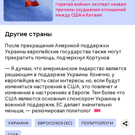
рекламную фишку, чтобы привлечь средства для
горячей войны»: эксперт назвал
причины ухудшения отношений
реализации своих новых не менее нелепых и
между США и Китаем
ненужных проектов. Это классическое
замыливание глаз, — высказал свое мнение военный
эксперт.
Другие страны
Мнение колумнистов может не совпадать с точкой
— Для группы из пяти человек такое путешествие
После прекращения Америкой поддержки
зрения редакции
обойдется в пределах 340 белорусских рублей
Украины европейские государства также могут
(около 10311 рублей по ЦБ РФ — п
рим. «ВМ»
), —
прекратить помощь, подчеркнул Кортунов.
уточнил он.
— Я думаю, что американское лидерство является
решающим в поддержке Украины. Конечно, у
Он заметил, что в мире действительно непростая
европейцев есть свои интересы, но, если будут
ситуация с точки зрения ядерного оружия, оружия
изменяться настроения в США, это повлечет и
массового уничтожения. Проблемы экологии и
изменения в настроениях в Европе. Тем более что
сохранения природы тоже стоят остро.
США являются основным спонсором Украины в
военной поддержке, ЕС делает значительно
меньше, — резюмировал
политолог.
УКРАИНА
ЕВРОСОЮЗ (ЕС)
ПОЛИТОЛОГИ
Каскад геополитических успехов льстит
США