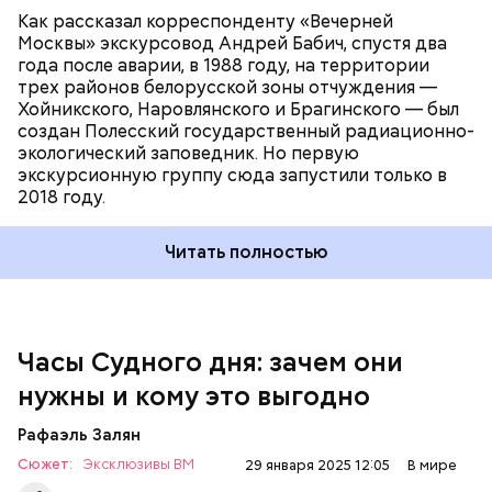
Как рассказал корреспонденту «Вечерней
Москвы» экскурсовод Андрей Бабич, спустя два
года после аварии, в 1988 году, на территории
трех районов белорусской зоны отчуждения —
Хойникского, Наровлянского и Брагинского — был
создан Полесский государственный радиационно-
Каждый год — в зависимости от того, какие
экологический заповедник. Но первую
события происходят в мире, — ученые,
экскурсионную группу сюда запустили только в
нобелевские лауреаты и специалисты по ядерной
2018 году.
безопасности из экспертного совета «Бюллетеня
ученых-атомщиков» принимают решение о
Читать полностью
переводе стрелки. Например, в 2017-м причиной
перевода на полминуты вперед послужили как
ухудшающиеся отношения между ядерными
державами, отсутствие прогресса в сокращении
ДРУГОЕ МНЕНИЕ
выбросов углекислого газа, так и усиление
Часы Судного дня: зачем они
— Поскольку мы стоим на пороге второго
национализма во всем мире и отрицание
ядерного века и периода беспрецедентного
нужны и кому это выгодно
изменения климата.
изменения климата, ученые вновь несут особую
ответственность за информирование
Рафаэль Залян
общественности и консультирование лидеров об
Сюжет:
Эксклюзивы ВМ
опасностях, с которыми сталкивается
29 января 2025 12:05
В мире
человечество. Как ученые мы понимаем опасность