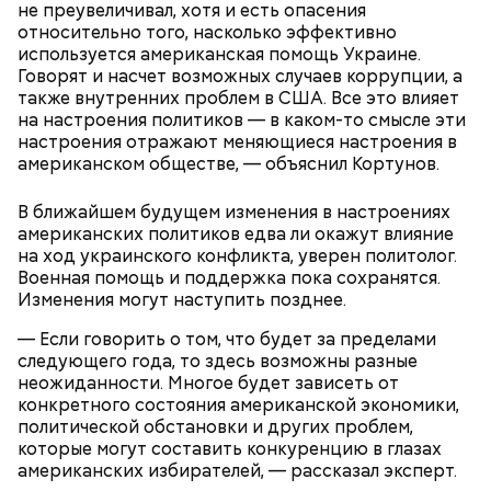
не преувеличивал, хотя и есть опасения
относительно того, насколько эффективно
используется американская помощь Украине.
Говорят и насчет возможных случаев коррупции, а
также внутренних проблем в США. Все это влияет
на настроения политиков — в каком-то смысле эти
настроения отражают меняющиеся настроения в
— Таких деревень много, их 95 в заповеднике. Это
американском обществе, — объяснил Кортунов.
вообще отдельный объект исследования, —
заметил он.
В ближайшем будущем изменения в настроениях
американских политиков едва ли окажут влияние
на ход украинского конфликта, уверен политолог.
Также специалист отметил, что часы Судного дня
Военная помощь и поддержка пока сохранятся.
помогают больше людей привлечь к проблемам
Изменения могут наступить позднее.
глобального потепления, климатических изменений
и природных последствий войн.
— Если говорить о том, что будет за пределами
следующего года, то здесь возможны разные
неожиданности. Многое будет зависеть от
конкретного состояния американской экономики,
политической обстановки и других проблем,
— Почему-то все говорят о заговорах, забывая о
которые могут составить конкуренцию в глазах
том, что проект этот более 70 лет назад был создан
Экскурсовод отметил, что в заповеднике нет
американских избирателей, — рассказал эксперт.
лишь из гуманных побуждений. 1947 год — период,
могильников, техники и мертвых городов,