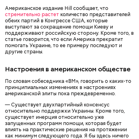
Американское издание Hill сообщает, что
стремительно растет
количество представителей
обеих партий в Конгрессе США, которые
выступают за сокращение помощи Киеву и
поддерживают российскую сторону. Кроме того, в
статье говорится, что если Америка прекратит
помогать Украине, то ее примеру последуют и
другие страны.
Бабич полагает, что зону отчуждения и ее
Настроения в американском обществе
окрестности нужно развивать:
По словам собеседника «ВМ», говорить о каких-то
принципиальных изменениях в настроениях
американской элиты пока преждевременно.
— Существует двухпартийный консенсус
относительно поддержки Украины. Кроме того,
существует инерция относительно уже
запущенных программ помощи, которая будет
влиять на практические решения на протяжении
как минимум следующего года. Я бы здесь ничего