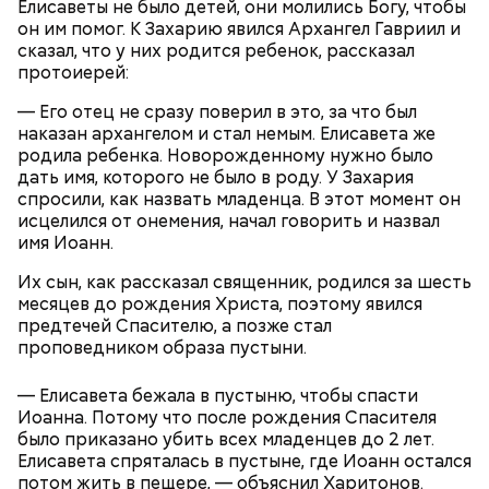
Елисаветы не было детей, они молились Богу, чтобы
он им помог. К Захарию явился Архангел Гавриил и
сказал, что у них родится ребенок, рассказал
протоиерей:
— Его отец не сразу поверил в это, за что был
— Встречался с теми, кто уехал раньше, так как
наказан архангелом и стал немым. Елисавета же
раньше прибывал на место. Было большое чувство
родила ребенка. Новорожденному нужно было
Опасные виды грибов хорошо маскируются под
радости от встречи с однополчанами, — говорит
дать имя, которого не было в роду. У Захария
съедобные, поэтому неопытным людям очень
он.
спросили, как назвать младенца. В этот момент он
Однако если молния все же взорвется, то это
сложно
распознать ложный гриб
. Как отличить
исцелился от онемения, начал говорить и назвал
может привести к тому, что человек получит ожоги
съедобные грибы от ядовитых — в материале «ВМ».
имя Иоанн.
или загорится помещение, предупредил эксперт.
Их сын, как рассказал священник, родился за шесть
месяцев до рождения Христа, поэтому явился
предтечей Спасителю, а позже стал
проповедником образа пустыни.
— Елисавета бежала в пустыню, чтобы спасти
Иоанна. Потому что после рождения Спасителя
А в лесах Шатурского округа Московской области
было приказано убить всех младенцев до 2 лет.
грибники все чаще стали находить мутинус
Елисавета спряталась в пустыне, где Иоанн остался
Равенеля. Это гриб, который также известен как
потом жить в пещере, — объяснил Харитонов.
сморчок вонючий или веселка вонючая. Мутинус