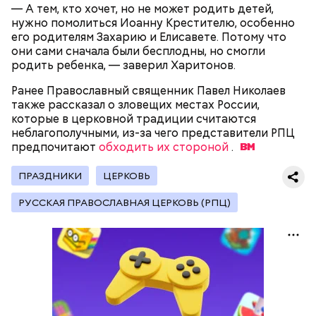
может и взорваться.
активность Эль-Ниньо может
смогли посмотреть матч, — вспоминает он.
— А тем, кто хочет, но не может родить детей,
отразиться на предстоящем лете
нужно помолиться Иоанну Крестителю, особенно
в России
его родителям Захарию и Елисавете. Потому что
они сами сначала были бесплодны, но смогли
родить ребенка, — заверил Харитонов.
Ранее Православный священник Павел Николаев
также рассказал о зловещих местах России,
которые в церковной традиции считаются
Поляков предупредил: не стоит собирать грибы у
неблагополучными, из-за чего представители РПЦ
обочин дорог или рядом с промышленными
Одним из запоминающихся событий того периода
предпочитают
обходить их стороной
.
предприятиями, так как они могут накапливать в
для Макеева стал футбольный матч между
себе токсические вещества.
киевским «Динамо» и мадридским «Атлетико»,
ПРАЗДНИКИ
ЦЕРКОВЬ
который состоялся 3 мая в Киеве. Полк Макеева жил
в палатках в лесу около Варовичей, в 12 километрах
РУССКАЯ ПРАВОСЛАВНАЯ ЦЕРКОВЬ (РПЦ)
от Припяти. А солдатам очень хотелось увидеть
трансляцию матча. Макеев поехал к секретарю
— Может пробить заряд на человека. Нужно вести
партийной организации колхоза и попросил
себя очень осторожно, будто увидели дикого
одолжить телевизор.
зверя, затаиться, — добавил академик.