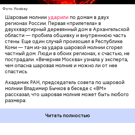
следов. Она как капля стекает, растекается. Может
УЧЕНЫЕ
МОЛНИИ
ПОГОДА
и в окно влезть, причем в двухметровое.
Фото: Pixabay
Сжимается, как воздушный шар, и проходит.
Шаровые молнии
ударили
по домам в двух
регионах России. Первая «прилетела» в
двухквартирный деревянный дом в Архангельской
По его словам, солдаты не знали о масштабах
области — пробила обшивку и внутреннюю часть
трагедии. Подобных аварий раньше не случалось.
стены. Еще один случай произошел в Республике
Поэтому он не испытывал страха.
Коми — там из-за удара шаровой молнии сгорел
частный дом. Люди в обоих регионах, к счастью, не
пострадали. «Вечерняя Москва» узнала у эксперта,
чем опасна шаровая молния и можно ли от нее
спастись.
Академик РАН, председатель совета по шаровой
молнии Владимир Бычков в беседе с «ВМ»
рассказал, что шаровая молния может быть любого
размера:
Читать полностью
— Об аварии я узнал 26 апреля, когда нас подняли
по тревоге. Мы были дома, за нами приехал