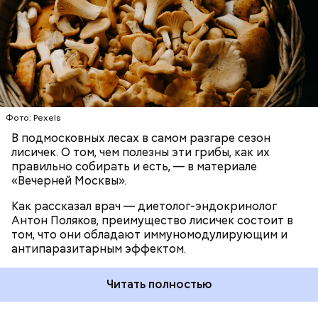
Каждые два часа ездили делать замеры радиации.
среди альтернативных антипаразитарных
Время от выезда до выезда — на отдых. Работа и
ЗДОРОВЬЕ
ВРАЧИ
ГРИБЫ
ПРОДУКТЫ
программ, — подчеркнул специалист.
есть работа. Ее надо выполнять, — говорит он.
При встрече с шаровой молнией важно не
Фото: Pexels
паниковать, подчеркнул Бычков:
В подмосковных лесах в самом разгаре сезон
лисичек. О том, чем полезны эти грибы, как их
правильно собирать и есть, — в материале
«Вечерней Москвы».
Как рассказал врач — диетолог-эндокринолог
В Припяти он проработал восемь суток. В его
Антон Поляков, преимущество лисичек состоит в
задачу входило измерение уровня радиации в
«Грязная» зона: возможна ли
том, что они обладают иммуномодулирующим и
воздухе. Кроме того, Макеев участвовал в
жизнь в пострадавших от
антипаразитарным эффектом.
эвакуации населения из города, которую, по его
Чернобыльской аварии районах
мнению, нужно было делать раньше на несколько
дней.
Читать полностью