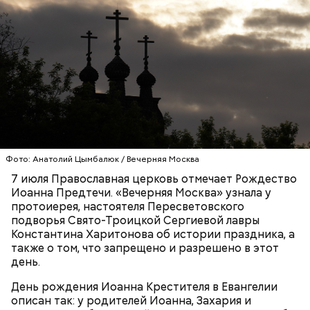
Макеев ежегодно встречается с коллегами по
Фото: Анатолий Цымбалюк / Вечерняя Москва
ликвидации аварии на Чернобыльской АЭС. По его
словам, «старая дружба не ржавеет». При встречах
7 июля Православная церковь отмечает Рождество
— Бояться шаровых молний не надо, важно
ликвидаторы в основном разговаривают о личном,
Иоанна Предтечи. «Вечерняя Москва» узнала у
сохранять спокойствие. Обычная молния — это
о том, как дела, что нового произошло за год.
протоиерея, настоятеля Пересветовского
серьезно, особенно если находитесь в воде, около
подворья Свято-Троицкой Сергиевой лавры
высоких зданий и предметов, около деревьев, —
Константина Харитонова об истории праздника, а
отметил ученый.
также о том, что запрещено и разрешено в этот
день.
День рождения Иоанна Крестителя в Евангелии
описан так: у родителей Иоанна, Захария и