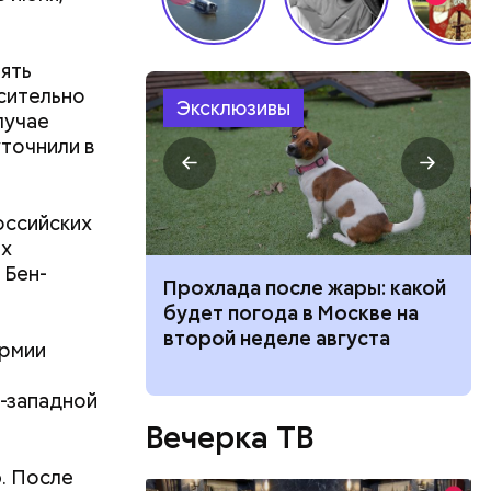
ять
осительно
Эксклюзивы
став
лучае
1970-х она
точнили в
5 лет
х она
 была
оссийских
он
ых
в,
о и она
 Бен-
езно.
 для
Прохлада после жары: какой
ла во сне,
о без
моложения:
будет погода в Москве на
езиновые
рдины
второй неделе августа
армии
-западной
Вечерка ТВ
. После