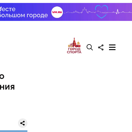
нала и
са на
да, после
Сейчас его
о
ения