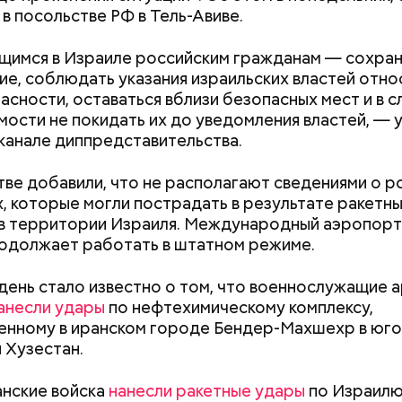
в посольстве РФ в Тель-Авиве.
имся в Израиле российским гражданам — сохран
ие, соблюдать указания израильских властей отн
ду женщина устроилась в больницу в городе Виши, 
асности, оставаться вблизи безопасных мест и в с
иротам и старикам, где трудилась 28 лет. В конце 
ости не покидать их до уведомления властей, — у
в монастырь в Савойе, а в 2009 году в возрасте 10
канале диппредставительства.
 другой монастырь в Тулоне. Однако в 2010-х года
ой и прикованной к инвалидному креслу, из-за чего
erstock
тве добавили, что не располагают сведениями о р
 переехать в дом престарелых. В 2021 году Ранд
, которые могли пострадать в результате ракетн
ра воды здесь круглый год составляет 36 градусо
COVID-19, однако болезнь протекала бессимптомн
в территории Израиля. Международный аэропорт
упаться в этих источниках приятно и к тому же пол
Стресс живет в теле: четыре
Новый суперфуд
равиться. 17 января 2023 года Люсиль Рандон умер
одолжает работать в штатном режиме.
оит быть осторожным: ходить здесь можно тольк
простые техники, которые
долголетия и о
много не дожив до 119 лет.
 чтобы не поскользнуться, лучше взять носки или р
помогут снизить тревогу
чем полезны са
 день стало известно о том, что военнослужащие 
ля душа.
анесли удары
по нефтехимическому комплексу,
нному в иранском городе Бендер-Махшехр в юго
 Хузестан.
алмер
анские войска
нанесли ракетные удары
по Израилю