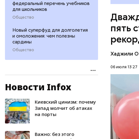
федеральный перечень учебников
Наби Тадз
для школьников
котором п
Дважд
Общество
работать 
пять 
ребенка. 
Новый суперфуд для долголетия
Тадзима т
и омоложения: чем полезны
рекор
тростника
сардины
одним из 
Общество
Хаджили О
лет.
06 июля 13:27
Новости Infox
ПЕНСИОН
Киевский цинизм: почему
Запад молчит об атаках
на порты
Важно: без этого