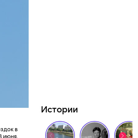
 создавал
 —
ь в
ь акций
Истории
здок в
8 июня,