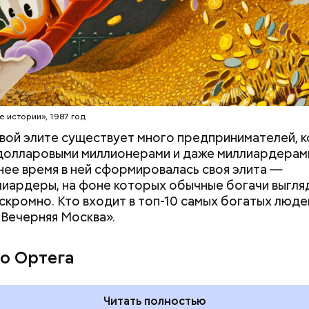
ду Тадзима потеряла мужа. А спустя 11 лет перееха
х. В 2015 году, когда ей было 115 лет, она была п
рым человеком в Японии, а в 2017-м — старейшим 
ире. Также она была последним человеком, родив
Наби Тадзима умерла 21 апреля 2018 года, прожив 1
erstock
е истории», 1987 год
вой элите существует много предпринимателей, 
долларовыми миллионерами и даже миллиардерам
нее время в ней сформировалась своя элита —
иардеры, на фоне которых обычные богачи выгля
скромно. Кто входит в топ-10 самых богатых люде
«Вечерняя Москва».
о Ортега
Читать полностью