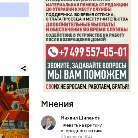
 работы в
ы.
думке
м.
ЕРЫ
Мнения
Михаил Щипанов
Плевать на критику
очередного нытика
06 августа 15:41