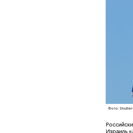
В отличие
собственн
Microsoft
корпораци
Сара Но
компании,
Остров
Фото: Shutter
Российски
Израиль «