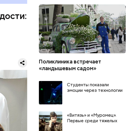
ке, в
 и стала
дости:
а первого
е дочери.
ого
а вместе с
ь аж до 80
Поликлиника встречает
«ландышевым садом»
Студенты показали
эмоции через технологии
«Витязь» и «Муромец».
Первые среди тяжелых