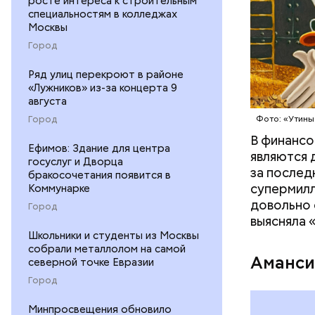
росте интереса к строительным
специальностям в колледжах
Москвы
В 1991 го
престарелы
Город
самым ста
Ряд улиц перекроют в районе
людей в м
«Лужников» из-за концерта 9
XIX веке. 
августа
Фото: Shutt
Город
Фото: «Утины
В финансо
Ефимов: Здание для центра
являются 
госуслуг и Дворца
за послед
бракосочетания появится в
супермилл
Коммунарке
довольно 
Город
выясняла 
Школьники и студенты из Москвы
собрали металлолом на самой
Аманси
северной точке Евразии
Город
Минпросвещения обновило