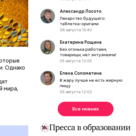
Александр Лосото
ла в дом
Лекарство будущего:
ризнана
таблетка-оригами
из живущих
06 августа 15:40
шимся в
17 лет.
Екатерина Рощина
Без огонька работаем,
товарищи, нет энтузиазма!
которые
05 августа 12:03
и. Однако
Елена Соломатина
В жару лучше не есть жирную
дят
пищу
й мира,
05 августа 12:02
Все мнения