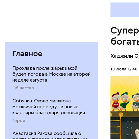
Люсиль 
Амансио О
магазине 
владеющу
Супер
Первонача
делала ка
богат
Главное
Хаджили О
Прохлада после жары: какой
10 июля 12:40
будет погода в Москве на второй
неделе августа
Общество
БОГАТСТ
Собянин: Около миллиона
ДЕНЬГИ
москвичей переедут в новые
квартиры благодаря реновации
Город
Анастасия Ракова сообщила о