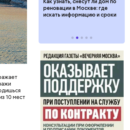
tex
 100 тысяч
Как узнать, снесут ли дом по
 другие
дарства при
реновации в Москве: где
м
ии: кто может
искать информацию и сроки
тояние
 какие нужны
оражает
йзажи
ходишься
из 10 мест