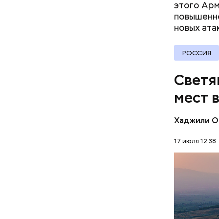
этого Арм
повышенно
новых ата
Францужен
РОССИЯ
городке А
близнец, 
Светя
работала 
мест 
Версаль, г
году она 
монашеств
Хаджили О
Термальны
17 июля 12:38
сделаны и
известняк
ПРИРОДА
создавали
известных
Подход Ор