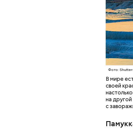
всей Европ
принадлежа
популярны
продолжае
оценивает
Фото: publi
Фото: Shutter
В мире ес
своей кра
настолько
на другой
с завораж
Памукк