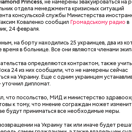
iamond Princess
, не намерены эвакуироваться на 
льник отдела менеджмента кризисных ситуаций
нта консульской службы Министерства иностран
Максим Коваленко сообщил
Громадському радио
в
ик, 24 февраля.
нным, на борту находились 25 украинцев, два из ко
 время в больнице. Все они являются членами экип
ательства определяются контрактом, также учиты
Пока 24 из них сообщили, что не намерены сейчас
 есть и другие стратегии. Например, традиция не
ься на Украину. Еще с одним украинцем устанавли
я влияния, а обороны и самоизоляции. Она на пор
— уточнил дипломат.
Но в перспективе эта позиция обойдется куда до
 распада страны.
удного дня — прибыльный проект
л, что посольство, МИД и министерство здравоо
товы к тому, что мнение сограждан может изменить
ае будут приниматься все необходимые меры.
возвращении на Украину так или иначе будет реша
ередь самим гражданами, а также владельцем суд