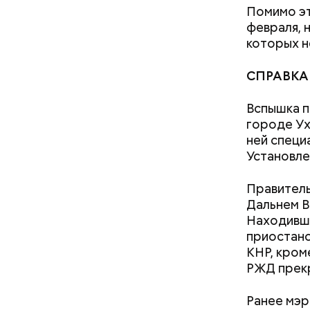
национали
Помимо эт
февраля, 
которых н
Отдельная
СПРАВКА
кормить и
Союзное г
Вспышка п
собрать С
городе Ух
поддержив
ней специ
пор подде
Установле
чем под Мо
Белорусси
— Посколь
Правител
беспрецед
Дальнем В
Многие по
ответстве
Находивши
политику 
консульти
приостано
агрессора
человечес
КНР, кроме
стал бы о
его разру
РЖД прек
Львова на
деятельно
соперник. 
образом, 
Ранее мэр
попытки з