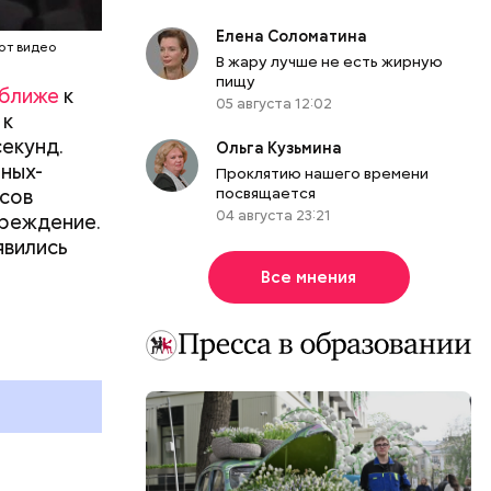
Елена Соломатина
от видео
В жару лучше не есть жирную
пищу
 ближе
к
05 августа 12:02
 к
секунд.
Ольга Кузьмина
ных-
Проклятию нашего времени
асов
посвящается
04 августа 23:21
преждение.
явились
Все мнения
 «Сирия.