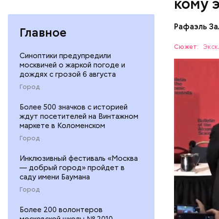
кому 
Рафаэль За
Главное
Сюжет:
Экск
Синоптики предупредили
москвичей о жаркой погоде и
дождях с грозой 6 августа
Часы Судн
Где лучше
Город
— был пре
есть еще 
участвова
Более 500 значков с историей
Татарстан
АПОКАЛИ
ждут посетителей на Винтажном
концепции
экономику 
маркете в Коломенском
достигнет
Город
не раз пе
году часы
Инклюзивный фестиваль «Москва
самое бли
— добрый город» пройдет в
холодная 
саду имени Баумана
предметом
Город
перспекти
часов вли
Более 200 волонтеров
московской школы № 2010