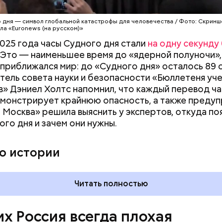
 дня — символ глобальной катастрофы для человечества / Фото: Скринш
ла «Euronews (на русском)»
2025 года часы Судного дня стали
на одну секунду
 Это — наименьшее время до «ядерной полуночи»,
приближался мир: до «Судного дня» осталось 89 
ель совета науки и безопасности «Бюллетеня уче
» Дэниел Холтс напомнил, что каждый перевод ч
монстрирует крайнюю опасность, а также преду
 Москва» решила выяснить у экспертов, откуда по
ого дня и зачем они нужны.
му затратная история — Сирия. Зачем она нам? / кадр из фильма
о истории
рай»
Читать полностью
их Россия всегда плохая