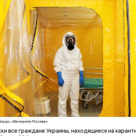
МНЕНИЕ
 военного эксперта и сопредседателя Ассоциаци
ов Василия Белозерова, стрелки часов Судного дн
вигали, но никакой глобальной значимости они не 
Гердо, «Вечерняя Москва»
ки все граждане Украины, находящиеся на карант