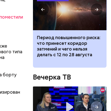
поместили
 России
руется в
иток» из
Период повышенного риска:
х
и вода с
что принесет коридор
акже
ными и
ями помочь
затмений и чего нельзя
ового типа
трировать
делать с 12 по 28 августа
на
 Вспомним
ы
о
одят в
а борту
Вечерка ТВ
ападных
дерной
ктически
томщиков»
 мы
м
лизирован
.
утствие
силение