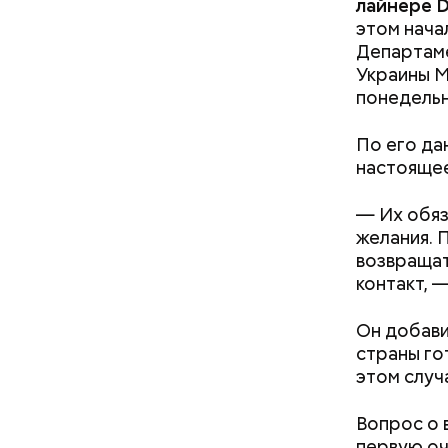
лайнере D
этом нача
Департаме
Украины 
понедельн
По его да
настоящее
— Их обяз
желания. 
Не спорю,
возвращат
расширени
контакт, 
дешевле. 
Вплоть до
Часы С
Он добави
страны го
этом случ
Вопрос о 
первую оч