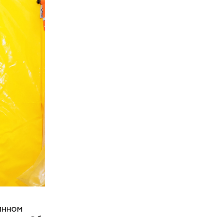
и военных
я уже не
имели.
инном