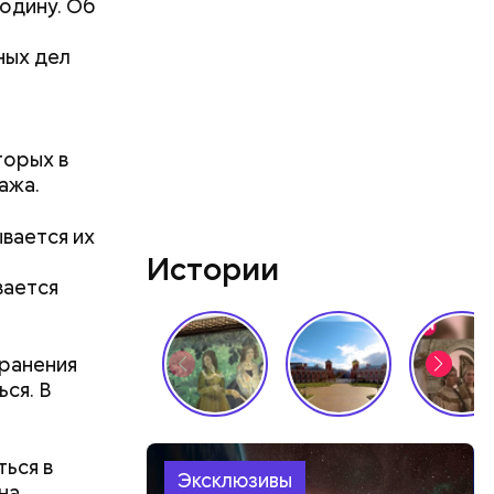
родину. Об
ных дел
торых в
ажа.
вается их
Истории
вается
ядок
роже.
хранения
ся. В
ться в
Эксклюзивы
на,