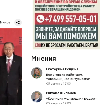
В мире
ловечества
ым? А ведь
?
. Согласно
ую
релка
Мнения
лки часов
в 2018
Екатерина Рощина
зали свое
Без огонька работаем,
ь. Вторая
товарищи, нет энтузиазма!
м
05 августа 12:03
помимо
Михаил Щипанов
трелку
«Коалиция желающих» редеет
изменения.
05 августа 12:03