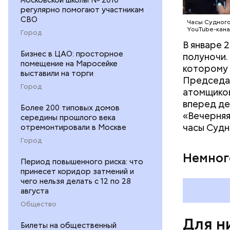
регулярно помогают участникам
СВО
Часы Судного
YouTube-кана
Город
В январе 
Бизнес в ЦАО: просторное
полуночи.
помещение на Маросейке
которому 
выставили на торги
Председат
Город
атомщиков
вперед де
Более 200 типовых домов
«Вечерняя
середины прошлого века
часы Судн
отремонтировали в Москве
Город
По-настояще
Немног
Здесь был 
Период повышенного риска: что
принесет коридор затмений и
чего нельзя делать с 12 по 28
августа
Общество
Для н
Билеты на общественный