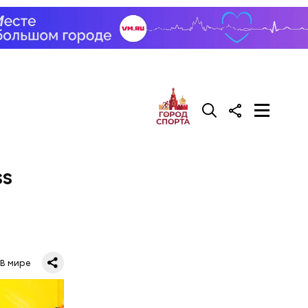
ески, ведь
жированы.
ss
В мире