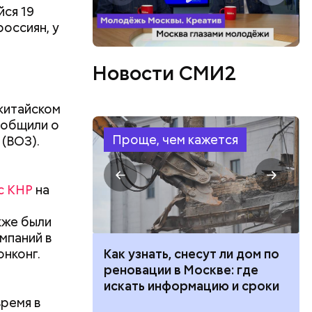
йся 19
россиян, у
Новости СМИ2
хватит ее
ле
 Ельцина
китайском
ить,
ообщили о
 до сих
Проще, чем кажется
(ВОЗ).
 Брестом,
пока
периода
с КНР
на
 особую
шнюю
кже были
 были
кивается
мпаний в
ыло. Киев
 оружия,
онконг.
шли из
 100 тысяч
Как узнать, снесут ли дом по
я
а нам не
дарства при
реновации в Москве: где
ы таким
 Есть лишь
ии: кто может
искать информацию и сроки
время в
 Украины,
 какие нужны