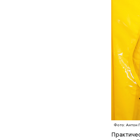
ДРУГОЕ 
По мнению
политолог
раз перед
Фото: Антон 
Практичес