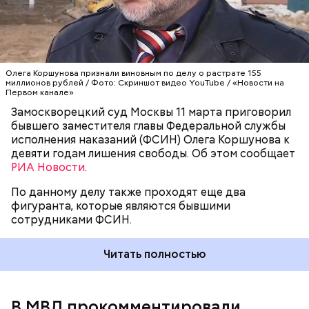
Читайте также
:
Упавшую с моста девушку спасли в
парке Братеева
Олега Коршунова признали виновным по делу о растрате 155
миллионов рублей / Фото: Скриншот видео YouTube / «Новости на
Первом канале»
Замоскворецкий суд Москвы 11 марта приговорил
бывшего заместителя главы Федеральной службы
исполнения наказаний (ФСИН) Олега Коршунова к
девяти годам лишения свободы. Об этом сообщает
РИА Новости
.
По данному делу также проходят еще два
фигуранта, которые являются бывшими
сотрудниками ФСИН.
Читать полностью
Ранее в Сети сообщалось, что посетителей ТЦ
эвакуировали, поскольку неизвестный заявил о
минировании объекта.
В МВД прокомментировали