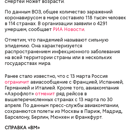
смертей может возрасти.
идет об амбулаторном и стационарном звеньях
здравоохранения, городского хозяйства,
По данным ВОЗ, общее количество заражений
транспорта.
коронавирусом в мире составило 118 тысяч человек
в 114 странах. В организации заявили о 4291
умершем, сообщает
РИА Новости
.
Отметим, что пандемией называют сильную
эпидемию. Она характеризуется
распространением инфекционного заболевания
4 марта начала работу
горячая линия
на всей территории страны или в нескольких
Департамента здравоохранения города Москвы
государствах мира.
для прилетевших из стран с неблагополучной
эпидемиологической ситуацией. Штат
Ранее стало известно, что с 13 марта Россия
сотрудников кол-центра составляет 170 человек,
ограничит
авиасообщение с Францией, Испанией,
все они работают, чтобы оказать необходимую
Германией и Италией. Кроме того, авиакомпания
помощь и предоставить актуальную информацию
«Аэрофлот»
отменит
ряд рейсов в
о коронавирусной инфекции.
вышеперечисленных странах с 13 марта по 30
апреля. По данным пресс-службы авиакомпании,
сохраняются полеты из Москвы в Париж, Мадрид,
Барселону, Берлин, Мюнхен и Франкфурт.
СПРАВКА «ВМ»