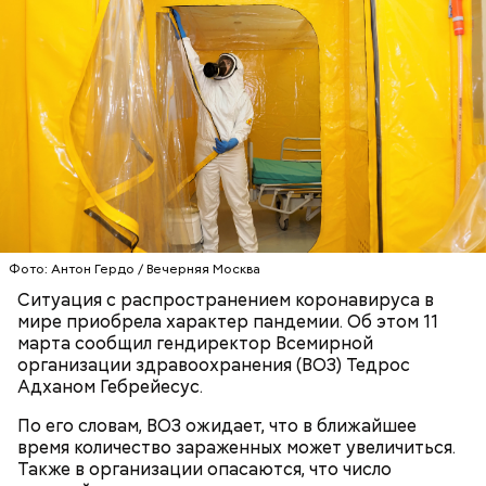
10 марта также стало известно, что в рамках
режима повышенной готовности
принято решение
о строительстве мобильного комплекса новой
инфекционной больницы. Как написал Сергей
Собянин в личном блоге, она станет дополнением
стационара в Коммунарке и Инфекционной
клинической больницы № 1.
Фото: Антон Гердо / Вечерняя Москва
Ситуация с распространением коронавируса в
мире приобрела характер пандемии. Об этом 11
марта сообщил гендиректор Всемирной
организации здравоохранения (ВОЗ) Тедрос
Адханом Гебрейесус.
5 марта мэр Москвы Сергей Собянин сообщил о
дополнительных мерах по предотвращению
По его словам, ВОЗ ожидает, что в ближайшее
распространения коронавируса
. В частности, был
время количество зараженных может увеличиться.
издан указ о введении в столице
режима
Также в организации опасаются, что число
повышенной готовности
городских служб. Речь