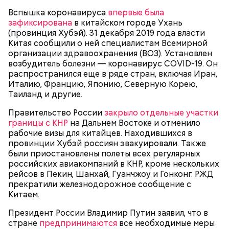
Вспышка коронавируса
впервые была
зафиксирована
в китайском городе Ухань
(провинция Хубэй). 31 декабря 2019 года власти
Китая сообщили о ней специалистам Всемирной
организации здравоохранения (ВОЗ). Установлен
возбудитель болезни — коронавирус COVID-19. Он
распространился еще в ряде стран, включая Иран,
Как Москва борется с коронавирусом
Италию, Францию, Японию, Северную Корею,
Таиланд и другие.
Правительство России
закрыло отдельные участки
границы с КНР
на Дальнем Востоке и отменило
рабочие визы для китайцев. Находившихся в
провинции Хубэй россиян эвакуировали. Также
были приостановлены полеты всех регулярных
российских авиакомпаний в КНР, кроме нескольких
рейсов в Пекин, Шанхай, Гуанчжоу и Гонконг. РЖД
прекратили железнодорожное сообщение с
Китаем.
Президент России Владимир Путин заявил, что в
стране
предпринимаются
все необходимые меры
Президент России Владимир Путин заявил, что в