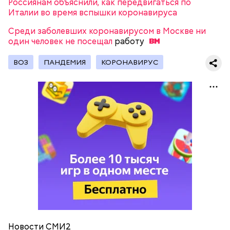
Россиянам объяснили, как передвигаться по
Италии во время вспышки коронавируса
СПРАВКА «ВМ»
Среди заболевших коронавирусом в Москве ни
один человек не посещал
работу
ВОЗ
ПАНДЕМИЯ
КОРОНАВИРУС
Ранее стало известно, что Россия с 13 марта
ограничит авиасообщение
с Францией, Испанией,
Германией и Италией в связи с ситуацией с
коронавирусом.
Новости СМИ2