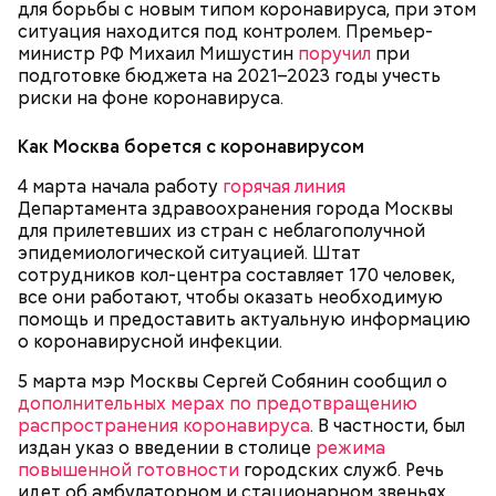
для борьбы с новым типом коронавируса, при этом
стране
предпринимаются
все необходимые меры
ситуация находится под контролем. Премьер-
для борьбы с новым типом коронавируса, при этом
министр РФ Михаил Мишустин
поручил
при
ситуация находится под контролем. Премьер-
подготовке бюджета на 2021–2023 годы учесть
министр РФ Михаил Мишустин
поручил
при
риски на фоне коронавируса.
подготовке бюджета на 2021–2023 годы учесть
риски на фоне коронавируса.
Как Москва борется с коронавирусом
4 марта начала работу
горячая линия
Департамента здравоохранения города Москвы
для прилетевших из стран с неблагополучной
эпидемиологической ситуацией. Штат
Правительство России
закрыло отдельные участки
сотрудников кол-центра составляет 170 человек,
границы с КНР
на Дальнем Востоке и отменило
все они работают, чтобы оказать необходимую
рабочие визы для китайцев. Находившихся в
помощь и предоставить актуальную информацию
провинции Хубэй россиян эвакуировали. Также
о коронавирусной инфекции.
были приостановлены полеты всех регулярных
российских авиакомпаний в КНР, кроме нескольких
5 марта мэр Москвы Сергей Собянин сообщил о
рейсов в Пекин, Шанхай, Гуанчжоу и Гонконг. РЖД
дополнительных мерах по предотвращению
прекратили железнодорожное сообщение с
распространения коронавируса
. В частности, был
Китаем.
издан указ о введении в столице
режима
повышенной готовности
городских служб. Речь
идет об амбулаторном и стационарном звеньях