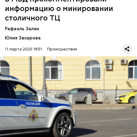
информацию о минировании
столичного ТЦ
Рафаэль Залян
Юлия Захарова
11 марта 2020 18:51
Происшествия
— К нам таких сообщений не поступало,
информации об эвакуации людей из торгового
центра не было, — сказали в МВД.
ТОРГОВЛЯ
ВЗРЫВНЫЕ УСТРОЙСТВА