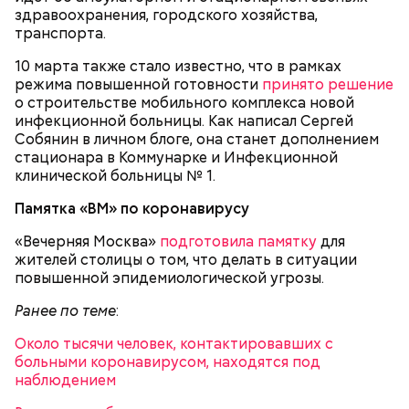
здравоохранения, городского хозяйства,
транспорта.
Вспышка коронавируса
началась
в китайском
10 марта также стало известно, что в рамках
городе Ухань (провинция Хубэй). 31 декабря 2019
режима повышенной готовности
принято решение
года власти Китая сообщили о ней специалистам
о строительстве мобильного комплекса новой
Всемирной организации здравоохранения (ВОЗ).
инфекционной больницы. Как написал Сергей
Установлен возбудитель болезни — коронавирус
Собянин в личном блоге, она станет дополнением
COVID-19. Он распространился еще в ряде стран,
стационара в Коммунарке и Инфекционной
включая Иран, Италию, Францию, Японию,
клинической больницы № 1.
Северную Корею, Таиланд и другие.
Памятка «ВМ» по коронавирусу
«Вечерняя Москва»
подготовила памятку
для
жителей столицы о том, что делать в ситуации
повышенной эпидемиологической угрозы.
Ранее по теме
:
Около тысячи человек, контактировавших с
больными коронавирусом, находятся под
наблюдением