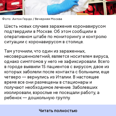
медиков. Отмечается, что три родственника
пациентов получают помощь в инфекционной
больнице, трех направили в обсервационное
МОСКВА
КОРОНАВИРУС
КАРАНТИН
заведение, еще трое находятся на карантине.
Фото: Антон Гердо / Вечерняя Москва
Шесть новых случаев заражения коронавирусом
подтвердили в Москве. Об этом сообщили в
оперативном штабе по мониторингу и контролю
ситуации с коронавирусом в столице.
Там уточнили, что один из зараженных,
несовершеннолетний, является носителем вируса,
однако симптомов у него не зафиксировали. Всего
Читайте также
:
Россиянина Кирилла Фирсова
в городе выявили 15 пациентов с вирусом, двое из
задержали в США
которых заболели после контакта с больными, еще
четверо — вернулись из Италии. В настоящее
время все они размещены в стационары и
получают необходимое лечение. Заболевших
изолировали, взрослые не посещали работу, а
ребенок — дошкольную группу.
Читать полностью