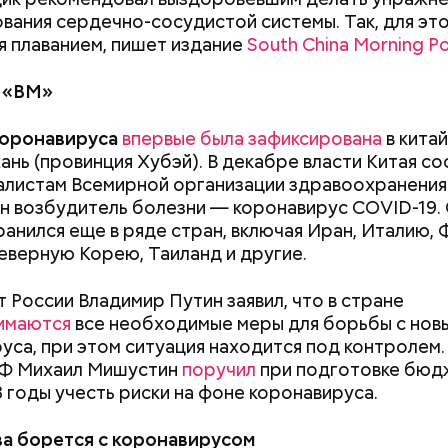
 сельдерея,
вания сердечно-сосудистой системы. Так, для эт
я заправка.
я плаванием, пишет издание
South China Morning P
 «ВМ»
оронавируса
впервые была зафиксирована
в кита
Похудеть поможет горчица:
На какие «коша
ань (провинция Хубэй). В декабре власти Китая с
чем полезно это растение и
можно поделит
алистам Всемирной организации здравоохранения 
продукты, которые из него
н возбудитель болезни — коронавирус COVID-19.
производят
анился еще в ряде стран, включая Иран, Италию,
ержав меч палача, святой Николай спас от смерти 
еверную Корею, Таиланд и другие.
винно осужденных корыстолюбивым градоначальн
 России Владимир Путин заявил, что в стране
имаются
все необходимые меры для борьбы с нов
уса, при этом ситуация находится под контролем
РФ Михаил Мишустин
поручил
при подготовке бюд
 годы учесть риски на фоне коронавируса.
а борется с коронавирусом