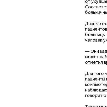
от ухудше
Соответс
больничны
Данные ос
пациентов
За свою з
больницы 
Божию.
человек у
— Они зад
может наб
отметил в
Для того 
пациенты 
компьютер
наблюдают
2-3 кар
говорит о
1 некру
1 некру
Также мед