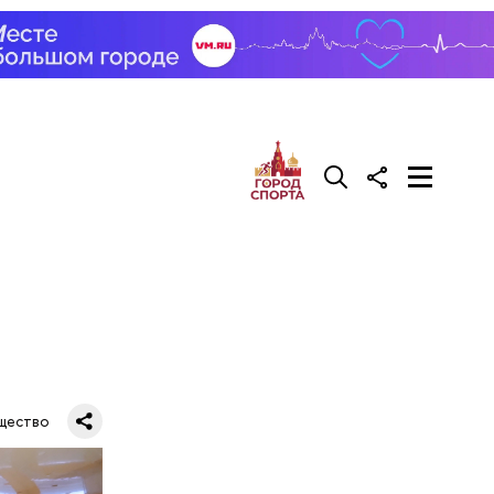
огоде, о
Николаю
щество