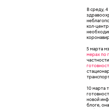
В среду, 
здравоохр
Понадобя
неблагопо
кол-центр
необходи
коронавир
5 марта м
мерах по
частности
готовнос
стационар
транспорт
Как гласи
Чудотворе
10 марта 
разбушев
готовнос
новой инф
блоге, он