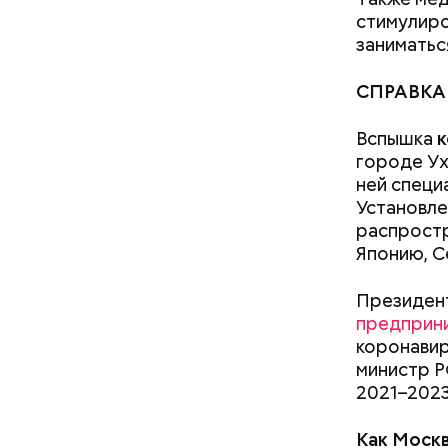
2 корня
стимулиро
салатна
заниматьс
СПРАВКА
Вспышка
к
городе Ух
ней специ
Установле
распростр
А еще, уд
Японию, С
мужей, не
Президент
предприн
коронавир
министр 
2021–2023
Как Москв