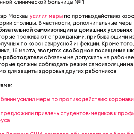
ной клинической больницы № 1.
мэр Москвы
усилил меры
по противодействию кор
ории столицы. В частности, дополнительные меры
бязательной самоизоляции в домашних условиях
торые проживают с гражданами, прибывающими из
лучных по коронавирусной инфекции. Кроме того,
ика, 16 марта, вводится
свободное посещение шк
е работодатели
обязаны не допускать на рабочее
 сельдерея и картофеля с яблоками
торые должны соблюдать режим самоизоляции на 
азывает Житие, преподобный родился в городке П
о для защиты здоровья других работников.
иколай проникся христианской религией и рано пр
освятить свою жизнь Богу. Целыми днями отрок п
теме:
о вечерам молился и читал книги. Его дядя, еписко
, видя такое усердие, сделал юношу чтецом, а зат
бянин усилил меры по противодействию коронав
сан священника. Все богатства, полученные в насле
, Николай отдал на дела милосердия. Со времене
 предложили привлечь студентов-медиков к проф
копом в городе Мире. Он был страстным пропове
руса
тва. Ему также приписывают разрушение нескольк
 храмов и чудеса, творимые силой молитвы. Этот 