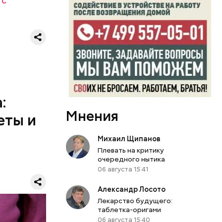
 с
, и даже
 1 см,
морковь,
:
, добавить
Мнения
елень
еты и
се тушить
створом
Михаил Щипанов
ажаны и
Плевать на критику
иан была
 холодном
очередного нытика
вергнутыми
06 августа 15:41
Я
Александр Лосото
Лекарство будущего:
таблетка-оригами
06 августа 15:40