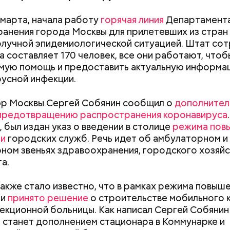
4 марта, начала работу
горячая линия
Департамент
анения города Москвы для прилетевших из стран
тся:
лучной эпидемиологической ситуацией. Штат сот
а составляет 170 человек, все они работают, чтоб
мую помощь и предоставить актуальную информа
усной инфекции.
эр Москвы Сергей Собянин сообщил о
дополнител
 предотвращению распространения коронавируса
, был издан указ о введении в столице
режима пов
ти
городских служб. Речь идет об амбулаторном и
ном звеньях здравоохранения, городского хозяйс
а.
т предание, совершая паломничество в Иерусалим
Как поменять батареи дома и
Как получить до
ц по просьбе отчаявшихся путников молитвой ус
также стало известно, что в рамках режима повыш
не получить штраф
рублей от госу
авшееся море.
ти
принято решение
о строительстве мобильного 
трудной ситуац
екционной больницы. Как написал Сергей Собянин
претендовать и
а станет дополнением стационара в Коммунарке и
документы