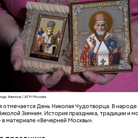
клажанов;
омидоров;
оркови;
пината;
алата лиственного;
епчатого лука;
ки;
астительного масла;
петрушки и укропа.
ндр Авилов / АГН Москва
я отмечается День Николая Чудотворца. В народе 
иколой Зимним. История праздника, традиции и м
 в материале «Вечерней Москвы».