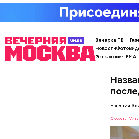
купцов и 
добром ур
служит, т
Вечерка ТВ
Газ
Новости
Фото
Вид
Эксклюзивы ВМ
Аф
Назва
после
Кабачки
Евгения З
Сюжет:
Ситу