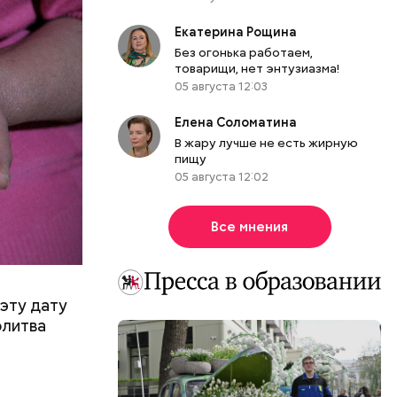
Екатерина Рощина
Без огонька работаем,
товарищи, нет энтузиазма!
05 августа 12:03
Елена Соломатина
В жару лучше не есть жирную
пищу
05 августа 12:02
Все мнения
эту дату
олитва