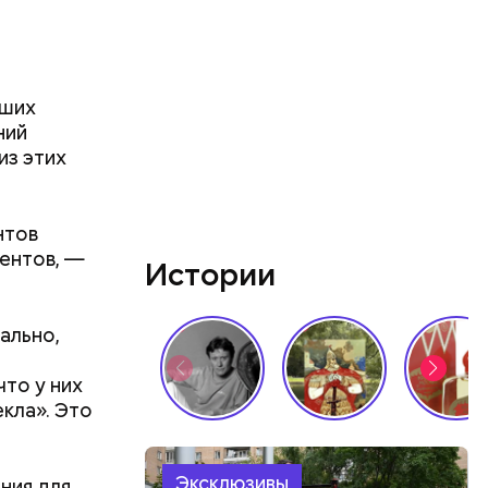
вших
ний
во славу
из этих
нтов
ентов, —
Истории
ально,
что у них
кла». Это
Эксклюзивы
ния для