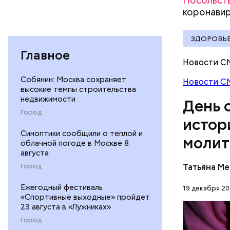
Посольств
лучше люб
коронави
воскрешал
ЗДОРОВЬ
Главное
Новости С
Собянин: Москва сохраняет
Новости С
Баклажаны
высокие темпы строительства
посыпать 
недвижимости
День 
мелко наш
Город
к ним наши
истор
петрушки,
Синоптики сообщили о теплой и
молит
10-15 мин
облачной погоде в Москве 8
лимонной 
августа
Перенесемс
тушить в 
Татьяна М
Город
очень тру
виде.
мучительн
Ежегодный фестиваль
19 декабря 20
ПРАВОСЛ
«Спортивные выходные» пройдет
23 августа в «Лужниках»
ЦЕРКОВЬ
Город