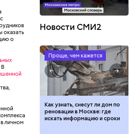
а
 с
рудников
Новости СМИ2
ы оказать
цию о
Проще, чем кажется
ьных
. В
ышенной
тва,
, Николай
 100 тысяч
Как узнать, снесут ли дом по
покоил
енной
дарства при
реновации в Москве: где
комплекса
ии: кто может
искать информацию и сроки
 в личном
 какие нужны