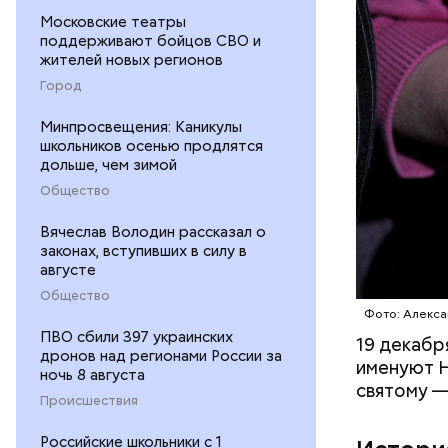
Московские театры
поддерживают бойцов СВО и
жителей новых регионов
Город
1 кг ба
Минпросвещения: Каникулы
600 г п
школьников осенью продлятся
300 г м
дольше, чем зимой
200 г ш
Общество
100 г с
200 г р
Вячеслав Володин рассказал о
100 г му
законах, вступивших в силу в
августе
100 г р
зелень 
Общество
Фото: Алекса
ПВО сбили 397 украинских
19 декабр
дронов над регионами России за
именуют Н
ночь 8 августа
святому —
Происшествия
Российские школьники с 1