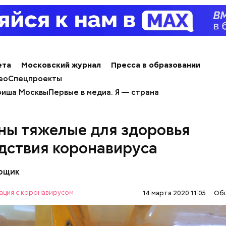
детей. Ему молились и земледельцы — о хорошей п
ожае. Была поговорка: «Кто Николая любит, кто 
ому святой Николай во всякий час помогает».
ета
Московский журнал
Пресса в образовании
ео
Спецпроекты
иша Москвы
Первые в медиа. Я — страна
ны тяжелые для здоровья
дствия коронавируса
 в овощном соусе
вощик
ация с коронавирусом
14 марта 2020 11:05
Об