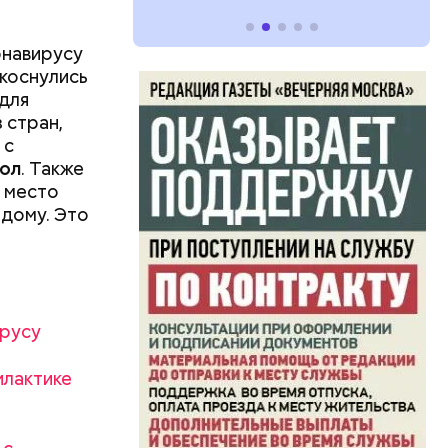
онавирусу
 коснулись
для
 стран,
 с
ол
. Также
 место
дому. Это
атаре. С
инял
роводил в
п Николай
ем и
ирусу
дство от
м Николай
илактике
дником
их
человек