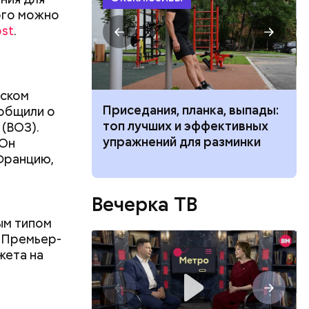
ого можно
ost
.
йском
чьи» типажи
Приседания, планка, выпады:
ообщили о
ь людей
топ лучших и эффективных
(ВОЗ).
упражнений для разминки
 Он
 Францию,
трех
иком.
Вечерка ТВ
ым типом
. Премьер-
жета на