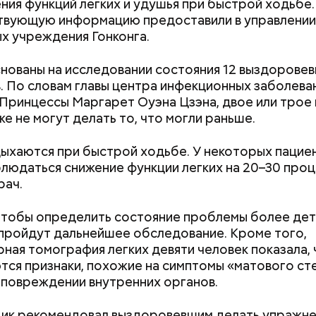
ния функций легких и удушья при быстрой ходьбе.
твующую информацию предоставили в управлении
х учреждения Гонконга.
нованы на исследовании состояния 12 выздорове
. По словам главы центра инфекционных заболева
емную жизнь он совершил множество добрых дел 
Принцессы Маргарет Оуэна Цзэна, двое или трое 
же не могут делать то, что могли раньше.
ыхаются при быстрой ходьбе. У некоторых пацие
людаться снижение функции легких на 20–30 проц
рач.
чтобы определить состояние проблемы более дет
пройдут дальнейшее обследование. Кроме того,
ная томография легких девяти человек показала, 
ся признаки, похожие на симптомы «матового сте
тофелины,
 повреждении внутренних органов.
пное яблоко,
пный помидор,
ик рекомендовал выздоровевшим делать упражне