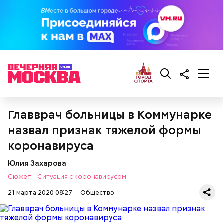
300-400 г шампиньонов или других свежих
грибов;
О, всесвятый Николае, угодниче преизрядный
3 ст. ложки фасоли;
Господень, теплый наш заступниче, и везде в
по 1 моркови и репчатой луковице;
скорбех скорый помощниче!
3 ст. ложки растительного масла;
зелень, черный молотый перец и соль по вкусу.
Главврач больницы в Коммунарке
назвал признак тяжелой формы
коронавируса
Юлия Захарова
Сюжет:
Ситуация с коронавирусом
21 марта 2020 08:27
Общество
Грибной суп с фасолью