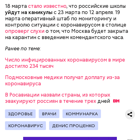
18 марта
стало известно
, что российские школы
уйдут на каникулы
с 23 марта по 12 апреля. 19
марта оперативный штаб по мониторингу и
2-3 картофелины,
контролю ситуации с коронавирусом в столице
1 некрупное яблоко,
опроверг слухи
о том, что Москва будет закрыта
1 некрупный помидор,
А еще, удержав меч палача, святой Николай спас от
на карантин с введением комендантского часа.
2 корня сельдерея,
смерти трех мужей, невинно осужденных
салатная заправка.
Ранее по теме
корыстолюбивым градоначальником.
:
Число инфицированных коронавирусом в мире
достигло 234 тысяч
Подмосковные медики получат доплату из-за
коронавируса
В Росавиации назвали страны, из которых
эвакуируют россиян в течение трех
дней
ЗДОРОВЬЕ
ВРАЧИ
КОММУНАРКА
КОРОНАВИРУС
ДЕНИС ПРОЦЕНКО