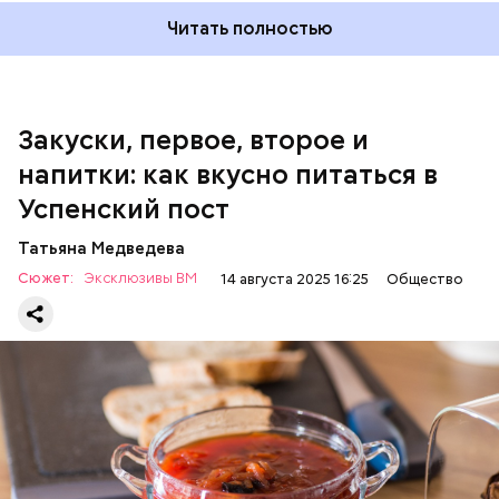
200 г шпината;
Читать полностью
100 г салата лиственного;
200 г репчатого лука;
100 г муки;
100 г растительного масла;
зелень петрушки и укропа.
Закуски, первое, второе и
напитки: как вкусно питаться в
Успенский пост
Татьяна Медведева
Сюжет:
Эксклюзивы ВМ
14 августа 2025 16:25
Общество
Баклажаны с овощами