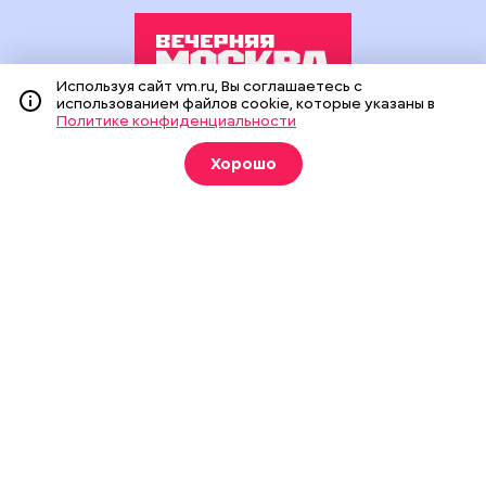
Используя сайт vm.ru, Вы соглашаетесь с
использованием файлов cookie, которые указаны в
Политике конфиденциальности
Издание создано при финансовой поддержке Департамента
средств массовой информации и рекламы города Москвы.
Хорошо
На сайте применяются рекомендательные технологии
(информационные технологии предоставления информации
на основе сбора, систематизации и анализа сведений,
относящихся к предпочтениям пользователей сети
«Интернет», находящихся на территории Российской
Федерации).
Сетевое издание "Вечерняя Москва" (18+) зарегистрировано
в Федеральной службе по надзору в сфере связи,
информационных технологий и массовых коммуникаций
(Роскомнадзор). Свидетельство о регистрации ЭЛ № ФС 77 -
90524 от 09.12.2025. Учредитель: АО "Редакция газеты
"Вечерняя Москва". Главный редактор
vm.ru
: Александр
Геннадьевич Глуходедов. Адрес редакции: 127015, г.Москва,
Бумажный пр-д, д. 14, стр. 2. Телефон:
+7(499)557-04-24
. Адрес
эл.почты:
edit@vm.ru
. Почта для связи с редакцией сайта:
news@vm.ru
.