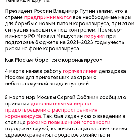
добром урожае. Была поговорка: «Кто Николая
зелень петрушки, укропа;
Президент России Владимир Путин заявил, что в
любит, кто Николаю служит, тому святой Николай
1/2 стакана растительного масла;
стране
во всякий час помогает».
предпринимаются
все необходимые меры
100 г муки;
для борьбы с новым типом коронавируса, при этом
уксус по вкусу;
ситуация находится под контролем. Премьер-
30 г сахара.
министр РФ Михаил Мишустин
поручил
при
подготовке бюджета на 2021–2023 годы учесть
риски на фоне коронавируса.
Как Москва борется с коронавирусом
4 марта начала работу
горячая линия
депздрава
Москвы для прилетевших из стран с
Святитель Николай дожил до глубокой старости и
неблагополучной эпидситуацией.
скончался в середине IV века. По церковному
преданию, мощи святого сохранились нетленными
и источали чудесное миро, от которого исцелилось
5 марта мэр Москвы Сергей Собянин сообщил о
множество людей. В 1087 году мощи Николая
принятии
дополнительных мер по
Угодника были перенесены в итальянский город
предотвращению распространения
Бар (Бари), где находятся и поныне.
Кабачки в овощном соусе
коронавируса
. Так, был издан указ о введении в
столице
режима повышенной готовности
городских служб, включая стационарные звенья
здравоохранения, городское хозяйство и