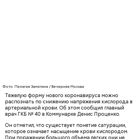
Молитва Николаю чудотворцу
Фото: Пелагия Замятина / Вечерняя Москва
Тяжелую форму нового коронавируса можно
распознать по снижению напряжения кислорода в
Множество людей совершают паломнические
артериальной крови. Об этом сообщил главный
поездки, чтобы поклониться мощам Святителя
врач ГКБ № 40 в Коммунарке Денис Проценко.
Николая, которые находятся в Италии. 19 декабря
отмечается Никола Зимний, а 22 мая Никола вешний
Первые блюда
Он отметил, что существует понятие сатурации,
или летний. Этот день установлен в память об
которое означает насыщение крови кислородом.
обретении его мощей.
Томаты «Без заморочек», аджика
При поражении большого объема легких они не
и лечо: топ-8 проверенных