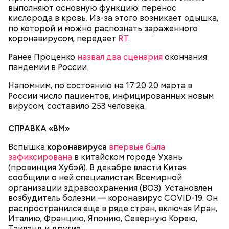
выполняют основную функцию: перенос
рецептов закруток на зиму
кислорода в кровь. Из-за этого возникает одышка,
по которой и можно распознать зараженного
коронавирусом, передает
RT
.
Святой Николай Чудотворец считается
Ранее Проценко
покровителем путешествующих, а также
назвал два сценария
окончания
пандемии в России.
оберегает детей и подростков. Многие мамы
Кабачки очистить от кожицы. Нарезать
провожают своих чад на прогулку, прося святого
кружочками или дольками, предварительно удалив
Напомним, по состоянию на 17:20 20 марта в
Николая присмотреть за ними, сберечь от разных
сердцевину. Нарезанные кабачки обвалять в муке и
России число пациентов, инфицированных новым
уличных происшествий. Кроме того, святому
обжарить в масле (половина нормы). Зеленый лук
вирусом, составило 253 человека.
Николаю молятся о вразумлении своих детей,
нашинковать, слегка спас-серовать в оставшемся
попавших в плохую компанию, и хуже того —
масле и добавить к нему нашинкованные листья
СПРАВКА «ВМ»
пристрастившихся к наркотикам. Молятся
шпината, салата, зелень петрушки, помидоры,
святителю Николаю о благополучном замужестве
нарезанные небольшими дольками, и все тушить 10
Вспышка
коронавируса
впервые была
дочерей.
минут. Листья шпината или салата можно заменить
зафиксирована
в китайском городе Ухань
ботвой свеклы. Полученный соус заправить солью,
(провинция Хубэй). В декабре власти Китая
уксусом, сахаром. Подать кабачки в холодном
сообщили о ней специалистам Всемирной
виде, посыпать их рубленым укропом.
организации здравоохранения (ВОЗ). Установлен
возбудитель болезни — коронавирус COVID-19. Он
На Руси святителя Николая издавна считали
500 г помидоров;
распространился еще в ряде стран, включая Иран,
покровителем моряков, купцов и детей. Ему
150 г шпината;
Италию, Францию, Японию, Северную Корею,
молились и земледельцы — о хорошей погоде, о
50 г лиственного салата;
Таиланд и другие.