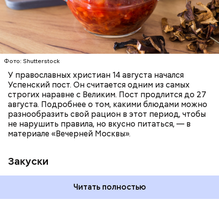
ПРАВОСЛАВИЕ
ЕДА
РЕЦЕПТЫ
Читайте также:
Синоптик предупредил о переносе
купального сезона в Москве и Подмосковье
Фото: Shutterstock
У православных христиан 14 августа начался
Успенский пост. Он считается одним из самых
строгих наравне с Великим. Пост продлится до 27
августа. Подробнее о том, какими блюдами можно
разнообразить свой рацион в этот период, чтобы
не нарушить правила, но вкусно питаться, — в
материале «Вечерней Москвы».
Закуски
Читать полностью
По словам Вильфанда, с середины следующей
недели Черное море начнет активнее