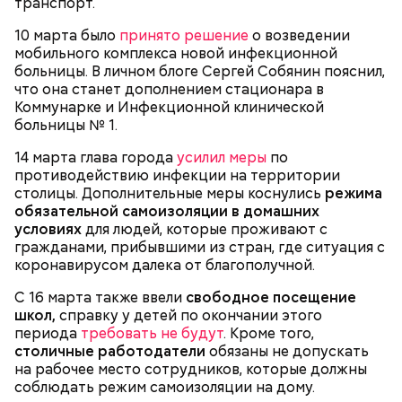
транспорт.
10 марта было
принято решение
о возведении
мобильного комплекса новой инфекционной
больницы. В личном блоге Сергей Собянин пояснил,
что она станет дополнением стационара в
Коммунарке и Инфекционной клинической
больницы № 1.
14 марта глава города
усилил меры
по
Очищенный сырой салатный сельдерей
За свою земную жизнь он совершил множество
противодействию инфекции на территории
нашинковать соломкой. Яблоки очистить от
добрых дел во славу Божию.
столицы. Дополнительные меры коснулись
режима
кожицы и семян, нарезать ломтиками. Так же
обязательной самоизоляции в домашних
нарезать вареный картофель. Продукты
условиях
для людей, которые проживают с
перемешать, полить салатной заправкой, выложить
гражданами, прибывшими из стран, где ситуация с
в салатник горкой и украсить веточками
коронавирусом далека от благополучной.
сельдерея, кусочками свежих помидоров и
ломтиками яблок.
С 16 марта также ввели
свободное посещение
школ,
справку у детей по окончании этого
периода
требовать не будут
. Кроме того,
столичные работодатели
обязаны не допускать
на рабочее место сотрудников, которые должны
соблюдать режим самоизоляции на дому.