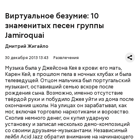
сочетается с элементами диско, рока и смус-джаза.
Песня "Seven Days in Sunny June" попала в
Виртуальное безумие: 10
саундтрек популярного фильма "Дьявол носит
знаменитых песен группы
Prada". Последний на сегодняшний день
студийный альбом группы, "Rock Dust Light Star"
Jamiroquai
Четвёртому альбому предшествовал сингл
вышел лишь пять лет спустя - в 2010 году.
"Deeper Underground"
, написанный для фильма
Дмитрий Жигайло
Роланда Эммериха
"Годзилла"
(1998). Jamiroquai
продемонстрировали возможность работать в
30 декабря 2013 13:43
Развлечения
более тяжёлом стиле, а песня заняла первое место в
Великобритании. Альбом
"Synkronized"
(1999) был
Музыка была у Джейсона Кея в крови: его мать,
исполнен в традиционных для группы стилях фанк
Карен Кей, в прошлом пела в ночных клубах и была
и эйсид-джаз. Бешеной популярности
телеведущей. Отцом мальчика был португальский
предыдущего диска он не достиг, но разошёлся по
музыкант, оставивший семью вскоре после
всему миру в количестве четырёх миллионов копий.
рождения сына. Возможно, именно отсутствие
За выступлением на легендарном фестивале
твёрдой руки и побудило Джея уйти из дома после
Вторым альбомом, "The Return Of The Space
Woodstock в 1999 году последовал двухлетний
окончания школы. На улицах он зарабатывал, как
Cowboy" (1994), группа закрепила успех, однако
перерыв, после которого вышел альбом
"A Funk
мог, включая торговлю наркотиками и воровство.
настоящим прорывом стала пластинка
"Travelling
Odyssey"
(2001), на котором преобладало
Скопив немного денег, он купил ударную
Without Moving"
1996 года. Сингл
"Virtual Insanity"
электронное звучание.
установку и записал несколько демо-композиций
("Виртуальное безумие") произвёл настоящий
МУЗЫКА
со своими друзьями-музыкантами. Независимый
фурор: в 1997 году клип на эту песню получил
лейбл Acid Jazz обратил внимание на начинающего
четыре награды MTV, а сама песня в 1998 году была