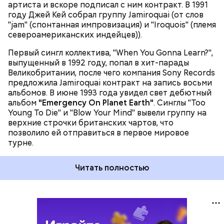
артиста и вскоре подписал с ним контракт. В 1991
отмечена премией Grammy в номинации "Лучшее
году Джей Кей собрал группу Jamiroquai (от слов
вокальное поп-исполнение дуэтом или группой".
"jam" (спонтанная импровизация) и "Iroquois" (племя
Международными хитами также стали песни
североамериканских индейцев)).
"Cosmic Girl" и "Alright".
Первый сингл коллектива, "When You Gonna Learn?",
выпущенный в 1992 году, попал в хит-парады
Великобритании, после чего компания Sony Records
предложила Jamiroquai контракт на запись восьми
альбомов. В июне 1993 года увидел свет дебютный
альбом
"Emergency On Planet Earth"
. Синглы "Too
Young To Die" и "Blow Your Mind" вывели группу на
верхние строчки британских чартов, что
позволило ей отправиться в первое мировое
турне.
Читать полностью