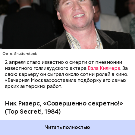
участницей подпольного сопротивления Хиллари
— дочерью доктора Фламонда.
ГОЛЛИВУД
ЗНАМЕНИТОСТИ
КИНО
АКТЕРЫ
"Вечерняя Москва"
предлагает вашему вниманию
подборку самых популярных композиций
Фото: Shutterstock
Jamiroquai.
2 апреля стало известно о смерти от пневмонии
Фото: «Совершенно секретно!» (Top Secret!, 1984)
известного голливудского актера
Вэла Килмера
. За
свою карьеру он сыграл около сотни ролей в кино.
«Вечерняя Москва»составила подборку его самых
ярких актерских работ.
Ник Риверс, «Совершенно секретно!»
(Top Secret!, 1984)
Читать полностью
Довольно разноплановым получился диск
"Dynamite" (2005), в котором традиционный фанк