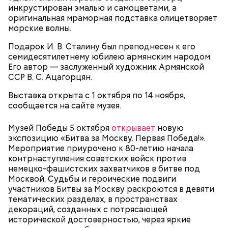
инкрустирован эмалью и самоцветами, а
оригинальная мраморная подставка олицетворяет
Little L (из альбома "A Funk Odyssey", 2001)
морские волны.
Подарок И. В. Сталину был преподнесен к его
сквернословить, а кроме того пустословить,
семидесятилетнему юбилею армянским народом.
болтать;
Его автор — заслуженный художник Армянской
чревоугодничать;
ССР В. С. Ацагорцян.​
гневаться, что по поводу, что без повода.
Попав под власть чар Фэй, Джек соглашается, и как
Выставка открыта с 1 октября по 14 ноября,
по нотам разыгрывает «иллюзию убийства». После
сообщается на сайте музея.
того, как девушка исчезает, полиция, мафия и Винс
начинают охотиться за Джеком, чтобы выяснить,
где деньги и… «труп» Фэй. В 1989 году фильм
Музей Победы 5 октября
открывает
новую
получил гран-при Кинофестиваля детективного
экспозицию «Битва за Москву. Первая Победа!».
кино в Коньяке (Франция) и приобрел статус
Мероприятие приурочено к 80-летию начала
культового. Во многом этому способствовала
контрнаступления советских войск против
искренняя манера игры Килмера, получившего
немецко-фашистских захватчиков в битве под
возможность сниматься вместе с супругой.
Москвой. Судьбы и героические подвиги
участников Битвы за Москву раскроются в девяти
тематических разделах, в пространствах
декораций, созданных с потрясающей
Молодая красавица Фэй Форрестер (Джоан Уэйли-
исторической достоверностью, через яркие
Килмер) помогает своему любовнику Винсу (Майкл