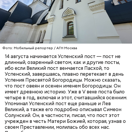
Уэйли.
13 августа у нас заговенье. Это последний
Фото: «Уиллоу» (Willow, 1988)
день перед постом, пока еще можно есть
скоромное — мясо, молоко и рыбу.
Фото: Мобильный репортер / АГН Москва
На Успенский пост приходится два Спаса.
14 августа начинается Успенский пост — пост не
Спас Медовый (14 августа), или Спас Мокрый,
ПРАВОСЛАВИЕ
ХРИСТИАНСТВО
РЕЛИГИЯ
длинный, озаренный светом, как и другие посты,
поскольку в этот день не только освящают
ибо если Великий пост венчается Пасхой, то
мед, но и совершают чин водоосвящения —
Успенский, завершаясь, плавно перетекает в день
освящают реки, озера, источники.
Успения Пресвятой Богородицы. Можно сказать,
Мадмартиган, «Уиллоу» (Willow, 1988)
19 августа — Яблочный Спас. В церкви
Virtual Insanity (из альбома "Travelling Without
что пост овеян и осенен именем Богородицы. Он
освящают яблоки, виноград и иные плоды.
Moving", 1996)
имеет древнюю историю. Уже в V веке поста было
А вскоре после окончания Успенского поста
четыре в год, включая и этот, считавшийся осенним.
наступает Спас Ореховый — 29 августа.
Упоминал Успенский пост еще раньше и Лев
Иначе его называют Хлебным Спасом,
Великий, а также его подробно описывал Симеон
поскольку по времени он совпадает с
Солунский. Он, в частности, писал, что пост этот
окончанием жатвы.
учрежден в честь Матери Божией, которая, узнав о
своем Преставлении, молилась обо всех нас.