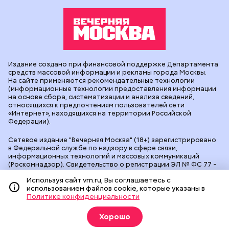
Издание создано при финансовой поддержке Департамента
средств массовой информации и рекламы города Москвы.
На сайте применяются рекомендательные технологии
(информационные технологии предоставления информации
на основе сбора, систематизации и анализа сведений,
относящихся к предпочтениям пользователей сети
«Интернет», находящихся на территории Российской
Федерации).
Сетевое издание "Вечерняя Москва" (18+) зарегистрировано
в Федеральной службе по надзору в сфере связи,
информационных технологий и массовых коммуникаций
(Роскомнадзор). Свидетельство о регистрации ЭЛ № ФС 77 -
90524 от 09.12.2025. Учредитель: АО "Редакция газеты
Используя сайт vm.ru, Вы соглашаетесь с
"Вечерняя Москва". Главный редактор
vm.ru
: Александр
использованием файлов cookie, которые указаны в
Геннадьевич Глуходедов. Адрес редакции: 127015, г.Москва,
Политике конфиденциальности
Бумажный пр-д, д. 14, стр. 2. Телефон:
+7(499)557-04-24
. Адрес
эл.почты:
edit@vm.ru
. Почта для связи с редакцией сайта:
news@vm.ru
.
Хорошо