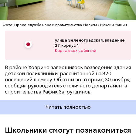
Фото: Пресс-служба мэра и правительства Москвы / Максим Мишин
До этого стало известно, что в МЭШ
появились
улица Зеленоградская, владение
новые виртуальные лаборатории по математике.
27, корпус 1
Среди них «Теория вероятностей», «Графики
Карта всех событий
функций. Часть 2», «Математическое
моделирование», «Математический конструктор»
и новая лаборатория по физике «Обработка
В районе Ховрино завершилось возведение здания
результатов экспериментов». Виртуальные
детской поликлиники, рассчитанной на 320
лаборатории Московской электронной школы —
посещений в смену. Об этом во вторник, 30 ноября,
современный инструмент для изучения свойств
сообщил руководитель столичного департамента
объектов и явлений, проведения экспериментов.
строительства Рафик Загрутдинов.
Читать полностью
29 ноября заместитель мэра Москвы по вопросам
Школьники смогут познакомиться
социального развития Анастасия Ракова