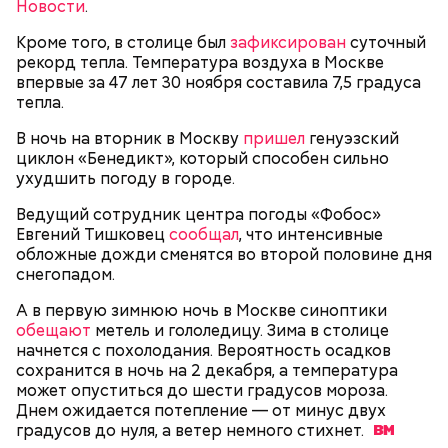
Новости
.
Кроме того, в столице был
зафиксирован
суточный
24 ноября заместитель мэра столицы по вопросам
рекорд тепла. Температура воздуха в Москве
социального развития Анастасия Ракова
сообщила
,
впервые за 47 лет 30 ноября составила 7,5 градуса
что ремонтные работы запланировали провести в
тепла.
58 столичных офисах государственных услуг «Мои
документы». Заммэра отметила, что ремонт
В ночь на вторник в Москву
пришел
генуэзский
позволит сделать центры более доступными для
циклон «Бенедикт», который способен сильно
маломобильных горожан и жителей с
ухудшить погоду в городе.
ограниченными возможностями здоровья (ОВЗ).
Ведущий сотрудник центра погоды «Фобос»
Евгений Тишковец
сообщал
, что интенсивные
обложные дожди сменятся во второй половине дня
снегопадом.
А в первую зимнюю ночь в Москве синоптики
обещают
метель и гололедицу. Зима в столице
начнется с похолодания. Вероятность осадков
сохранится в ночь на 2 декабря, а температура
может опуститься до шести градусов мороза.
Также офис государственных услуг района
Днем ожидается потепление — от минус двух
Свиблово будет работать в Бабушкинском районе
градусов до нуля, а ветер немного
стихнет.
Москвы. Точные адреса центров «Мои документы»