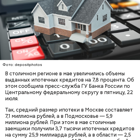
Европе. Он расположился на территории почти 22
гектара в самом центре Москвы и по своей
площади занимает пятое место в России после
зоопарков Ярославля, Ростова-на-Дону,
Новосибирска и Красноярска.
— Рюкзаки необходимо снимать! И самокаты бесят!
— заявила Ирина Васильевна, 60 лет.
Фото: depositphotos
В столичном регионе в мае увеличились объемы
выданных ипотечных кредитов на 7,8 процента. Об
этом сообщила пресс-служба ГУ Банка России по
Центральному федеральному округу в пятницу, 22
июля.
Так, средний размер ипотеки в Москве составляет
7,1 миллиона рублей, а в Подмосковье — 5,9
миллиона рублей. При этом в мае столичные
Московский зоопарк
заемщики получили 3,7 тысячи ипотечных кредитов
— Не люблю, когда велосипеды где ни попадя
на сумму 25,9 миллиарда рублей, а в области — 2,5
оставляют. Иногда пытаешься зайти в метро, а у