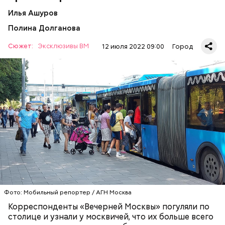
Илья Ашуров
Полина Долганова
Сюжет:
Эксклюзивы ВМ
12 июля 2022 09:00
Город
— Рюкзаки большие прямо бесит, когда не
снимают. Если едешь в час пик, обязательно тебя
чем-нибудь заденут, — сказала Александра, 19 лет.
ТРАНСПОРТ
ПАССАЖИРЫ
МОСКВА
Фото: Мобильный репортер / АГН Москва
Корреспонденты «Вечерней Москвы» погуляли по
столице и узнали у москвичей, что их больше всего