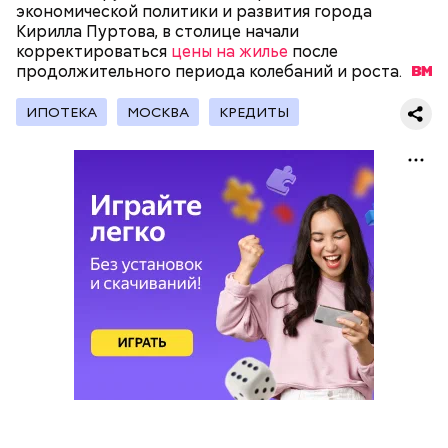
экономической политики и развития города
Кирилла Пуртова, в столице начали
Мавзолей Ленина — это памятник, музей, а также
корректироваться
цены на жилье
после
усыпальница всем известного вождя советского
продолжительного периода колебаний и
роста.
народа Владимира Ильича Ленина. Он находится в
самом центре Красной площади. Более того,
ИПОТЕКА
МОСКВА
КРЕДИТЫ
мавзолей Ленина является одним из важных
объектов, охраняемых ЮНЕСКО.
— Есть бабушки-«путешественницы», которые
куда-то вечно опаздывают. В метро и автобусах
они на сиденья несколько сумок ставят. А ты
присесть хочешь после рабочего дня, но не
можешь — из-за их дурацких сумок, — посетовала
Катя, 20 лет.