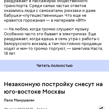
раздражает в пассажирах общественного
транспорта. Среди самых частых ответов
оказались люди с самокатами, рюкзаки и даже
бабушки-«путешественницы». Что еще не
нравится горожанам — в материале «ВМ».
До этого государственная инспекция по контролю
за использованием объектов недвижимости
— Не люблю, когда громко слушают музыку.
Москвы
добилась демонтажа незаконной
Особенно часто это бывает в электричках. Еще
пристройки к трансформаторной подстанции в
раздражает, когда едешь в семь утра с работы с
Лосиноостровском районе
.
Белорусского вокзала, а там постоянно продавцы
ходят и чем-то громко торгуют, — заметила Настя,
18 лет.
Читать полностью
Незаконную постройку снесут на
Так, согласно проводимой экспертизе,
юго-востоке Москвы
собственник реконструировал здание и
пристроил к нему второй этаж, который не
Лала Манушакян
соответствует строительным нормам и правилам
пожарной безопасности. При этом по условиям