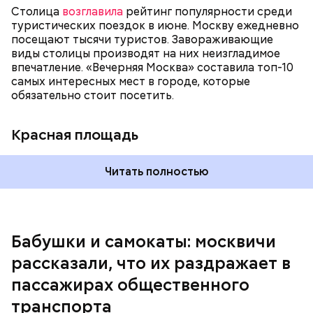
Столица
возглавила
рейтинг популярности среди
«Занимайте обе стороны эскалатора». А никто не
туристических поездок в июне. Москву ежедневно
занимает! И из-за этого образуется огромная
посещают тысячи туристов. Завораживающие
очередь. И если опаздываешь, то идешь по этому
виды столицы производят на них неизгладимое
огромному эскалатору очень-очень долго, —
впечатление. «Вечерняя Москва» составила топ-10
поделился Андрей, 19 лет.
самых интересных мест в городе, которые
обязательно стоит посетить.
Красная площадь
Читать полностью
— Вот меня очень раздражает, когда пытаешься
Бабушки и самокаты: москвичи
выйти из вагона метро, а люди стоят прямо по
рассказали, что их раздражает в
центру в дверях. И приходится их толкать, а они
не дают тебе пройти, что очень бестактно, —
пассажирах общественного
пожаловался Игорь, 55 лет.
транспорта