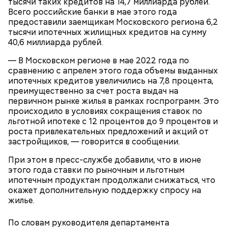
тысячи таких кредитов на 14,7 миллиарда рублей.
входа велосипед. И ты просишь: мол, уберите —
Всего российские банки в мае этого года
там же ведь специальные подставки есть для
предоставили заемщикам Московского региона 6,2
велосипедов. Но без толку: на подставки не ставят,
тысячи ипотечных жилищных кредитов на сумму
а ставят у дверей. И это прямо мешает очень
40,6 миллиарда рублей.
сильно, — сказал Иван, 19 лет.
— В Московском регионе в мае 2022 года по
сравнению с апрелем этого года объемы выданных
ипотечных кредитов увеличились на 7,8 процента,
Внутри Мавзолея находится траурный зал, где
преимущественно за счет роста выдач на
покоится тело Ленина. Он оформлен в темных и
первичном рынке жилья в рамках госпрограмм. Это
красных тонах. Тело Владимира Ильича
происходило в условиях сокращения ставок по
подсвечивают 14 лампочек розового спектра,
льготной ипотеке с 12 процентов до 9 процентов и
которые придают коже естественный цвет. Это
роста привлекательных предложений и акций от
позволяет Ленину выглядеть максимально живым.
застройщиков, — говорится в сообщении.
Также в саркофаге постоянно циркулирует воздух
При этом в пресс-службе добавили, что в июне
температурой +16 градусов. Отметим, что в здании
этого года ставки по рыночным и льготным
запрещено фотографировать бывшего вождя и
— В пассажирах не терплю грубости. Да и, в
ипотечным продуктам продолжали снижаться, что
снимать на видео.
принципе, все. А так я спокойный, когда поем, —
окажет дополнительную поддержку спросу на
говорит с улыбкой Владимир, 45 лет.
жилье.
По словам руководителя департамента