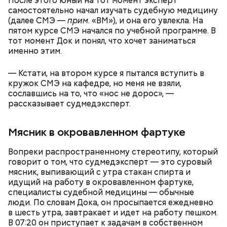
После этого юный на тот момент эксперт
самостоятельно начал изучать судебную медицину
(далее СМЭ —
прим
. «ВМ»), и она его увлекла. На
пятом курсе СМЭ начался по учебной программе. В
тот момент Док и понял, что хочет заниматься
именно этим.
— Кстати, на втором курсе я пытался вступить в
кружок СМЭ на кафедре, но меня не взяли,
сославшись на то, что «нос не дорос», —
рассказывает судмедэксперт.
Мясник в окровавленном фартуке
Вопреки распространенному стереотипу, который
говорит о том, что судмедэксперт — это суровый
мясник, выпивающий с утра стакан спирта и
идущий на работу в окровавленном фартуке,
специалисты судебной медицины — обычные
люди. По словам Дока, он просыпается ежедневно
в шесть утра, завтракает и идет на работу пешком.
В 07:20 он приступает к задачам в собственном