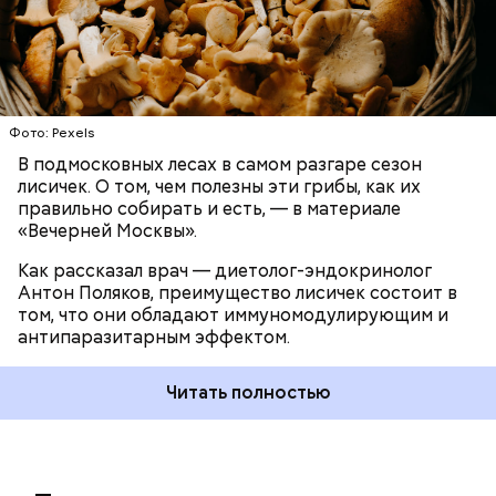
При встрече с шаровой молнией важно не
Фото: Pexels
паниковать, подчеркнул Бычков:
В подмосковных лесах в самом разгаре сезон
лисичек. О том, чем полезны эти грибы, как их
правильно собирать и есть, — в материале
«Вечерней Москвы».
Как рассказал врач — диетолог-эндокринолог
Антон Поляков, преимущество лисичек состоит в
том, что они обладают иммуномодулирующим и
антипаразитарным эффектом.
Читать полностью