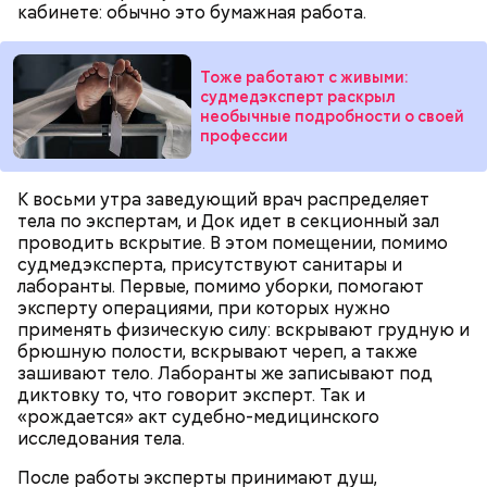
кабинете: обычно это бумажная работа.
Также «Вечерняя Москва» узнала у экспертов,
как
Тоже работают с живыми:
правильно вести себя во время грозы
и как помочь
судмедэксперт раскрыл
человеку, в которого ударила молния.
необычные подробности о своей
профессии
К восьми утра заведующий врач распределяет
тела по экспертам, и Док идет в секционный зал
проводить вскрытие. В этом помещении, помимо
судмедэксперта, присутствуют санитары и
лаборанты. Первые, помимо уборки, помогают
эксперту операциями, при которых нужно
применять физическую силу: вскрывают грудную и
брюшную полости, вскрывают череп, а также
зашивают тело. Лаборанты же записывают под
диктовку то, что говорит эксперт. Так и
«рождается» акт судебно-медицинского
— Особенно с мая по август. Столкнуться с
исследования тела.
явлением можно и осенью, но вероятность уже
ниже. Август — основное время. Оно совпадает с
После работы эксперты принимают душ,