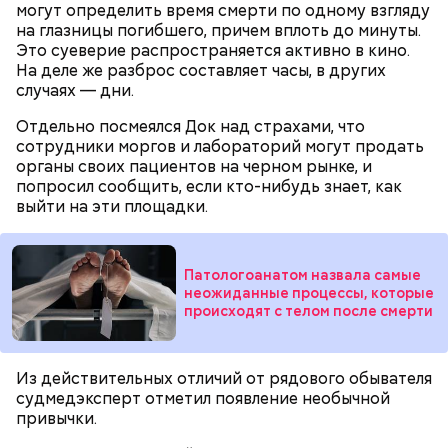
могут определить время смерти по одному взгляду
невозможно. Если допустить резкое движение,
средней полосе России.
Не опасен ли он и можно
на глазницы погибшего, причем вплоть до минуты.
поток воздуха может увлечь шар за человеком, и
ли собирать
обычные грибы, которые растут
Это суеверие распространяется активно в кино.
тот будет следовать за ним до тех пор, пока не
рядом, «Вечерней Москве» рассказал эксперт по
На деле же разброс составляет часы, в других
угаснет, — объяснил Бычков. — Но чаще всего они
грибам Дмитрий Тихомиров.
случаях — дни.
не взрываются. Это редкий случай. Обычно энергия
у них кончается и они затухают.
Отдельно посмеялся Док над страхами, что
сотрудники моргов и лабораторий могут продать
органы своих пациентов на черном рынке, и
попросил сообщить, если кто-нибудь знает, как
выйти на эти площадки.
— Лисички можно употреблять в различном виде:
жареном, вареном, тушеном, сушеном и соленом.
Вернет молодость и снизит
Однако с точки зрения пользы лучше отдать
воспаление: диетолог Писарева
Патологоанатом назвала самые
предпочтение маринованным, соленым и тушеным
рассказала о пользе черники
неожиданные процессы, которые
вариациям, — посоветовал эндокринолог.
происходят с телом после смерти
По его словам, молния может распасться, улететь
Из действительных отличий от рядового обывателя
или просто погаснуть. Однако есть риск, что она
«Новым рекордам — быть»: как
судмедэксперт отметил появление необычной
может и взорваться.
активность Эль-Ниньо может
привычки.
отразиться на предстоящем лете
в России