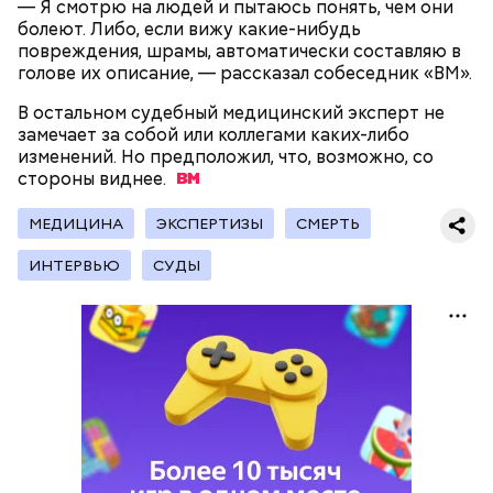
— Я смотрю на людей и пытаюсь понять, чем они
болеют. Либо, если вижу какие-нибудь
повреждения, шрамы, автоматически составляю в
голове их описание, — рассказал собеседник «ВМ».
В остальном судебный медицинский эксперт не
замечает за собой или коллегами каких-либо
Поляков предупредил: не стоит собирать грибы у
изменений. Но предположил, что, возможно, со
обочин дорог или рядом с промышленными
стороны
виднее.
предприятиями, так как они могут накапливать в
себе токсические вещества.
МЕДИЦИНА
ЭКСПЕРТИЗЫ
СМЕРТЬ
ИНТЕРВЬЮ
СУДЫ
— Может пробить заряд на человека. Нужно вести
себя очень осторожно, будто увидели дикого
зверя, затаиться, — добавил академик.