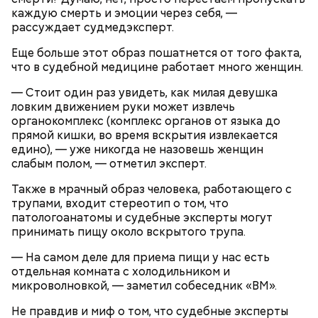
каждую смерть и эмоции через себя, —
рассуждает судмедэксперт.
Еще больше этот образ пошатнется от того факта,
что в судебной медицине работает много женщин.
Опасные виды грибов хорошо маскируются под
съедобные, поэтому неопытным людям очень
— Стоит один раз увидеть, как милая девушка
Однако если молния все же взорвется, то это
сложно
распознать ложный гриб
. Как отличить
ловким движением руки может извлечь
может привести к тому, что человек получит ожоги
съедобные грибы от ядовитых — в материале «ВМ».
органокомплекс (комплекс органов от языка до
или загорится помещение, предупредил эксперт.
прямой кишки, во время вскрытия извлекается
едино), — уже никогда не назовешь женщин
слабым полом, — отметил эксперт.
Также в мрачный образ человека, работающего с
трупами, входит стереотип о том, что
патологоанатомы и судебные эксперты могут
принимать пищу около вскрытого трупа.
А в лесах Шатурского округа Московской области
грибники все чаще стали находить мутинус
— На самом деле для приема пищи у нас есть
Равенеля. Это гриб, который также известен как
отдельная комната с холодильником и
сморчок вонючий или веселка вонючая. Мутинус
микроволновкой, — заметил собеседник «ВМ».
Равенеля завезли в Евразию из Северной Америки,
Не правдив и миф о том, что судебные эксперты
— Заранее предсказать, как объект себя поведет,
и в последние годы он стал все чаще встречаться в