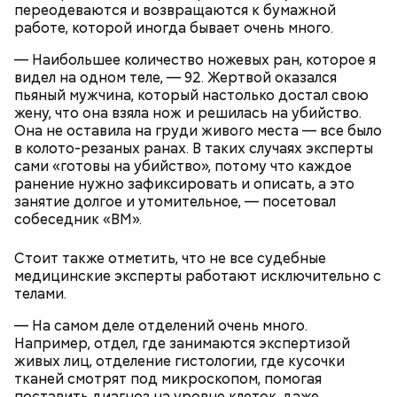
максимальной активностью гроз: конец июля —
переодеваются и возвращаются к бумажной
начало августа, — добавил Бычков.
работе, которой иногда бывает очень много.
— Наибольшее количество ножевых ран, которое я
видел на одном теле, — 92. Жертвой оказался
пьяный мужчина, который настолько достал свою
жену, что она взяла нож и решилась на убийство.
Она не оставила на груди живого места — все было
в колото-резаных ранах. В таких случаях эксперты
сами «готовы на убийство», потому что каждое
ранение нужно зафиксировать и описать, а это
занятие долгое и утомительное, — посетовал
собеседник «ВМ».
Стоит также отметить, что не все судебные
медицинские эксперты работают исключительно с
телами.
Он также рассказал, что появление шаровых
молний не редкость и в Москве.
— На самом деле отделений очень много.
Например, отдел, где занимаются экспертизой
живых лиц, отделение гистологии, где кусочки
тканей смотрят под микроскопом, помогая
поставить диагноз на уровне клеток, даже