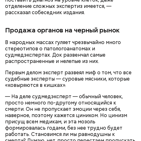
отделение сложных экспертиз имеется, —
рассказал собеседник издания.
Продажа органов на черный рынок
В народных массах гуляет чрезвычайно много
стереотипов о патологоанатомах и
судмедэкспертах. Док развенчал самые
распространенные и нелепые из них.
— Бояться шаровых молний не надо, важно
Первым делом эксперт развеял миф о том, что все
сохранять спокойствие. Обычная молния — это
судебные эксперты — суровые мясники, которые
серьезно, особенно если находитесь в воде, около
«ковыряются в кишках».
высоких зданий и предметов, около деревьев, —
отметил ученый.
— На деле судмедэксперт — обычный человек,
просто немного по-другому относящийся к
смерти. Он не пропускает эмоции через себя,
наверное, поэтому кажется циником. Но цинизм
присущ всем медикам, и эта мозоль
формировалась годами, без нее трудно будет
работать. Становимся ли мы равнодушны к
смерти? Думаю, нет, просто перестаем пропускать