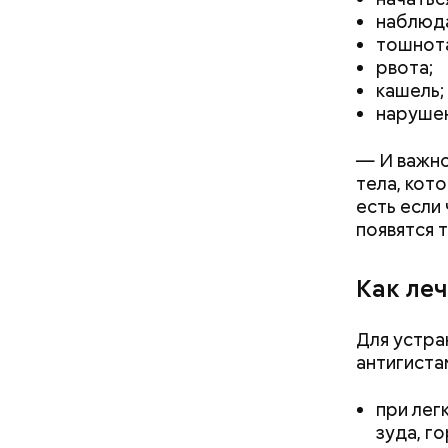
наблюда
тошнот
рвота;
кашель;
нарушен
— И важно
тела, кот
есть если
появятся 
Как ле
Для устра
кабачок
антигиста
петрушк
чеснок;
при лег
оливков
зуда, г
соль.
Фото: Shutt