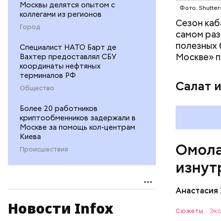
Москвы делятся опытом с
Фото: Shutter
клетчат
коллегами из регионов
холесте
Сезон каб
Город
фолиева
самом раз
беремен
полезных 
Cпециалист НАТО Барт де
плода. 
Москве» п
Вахтер предоставлял СБУ
гомоцис
координаты нефтяных
терминалов РФ
организ
Салат 
ряда оп
Общество
бета-ка
Более 20 работников
иммунит
криптообменников задержали в
«делает
Москве за помощь кол-центрам
А еще и
Киева
Омола
лютеин 
Происшествия
наше зр
изнут
калий —
сердечн
Анастасия
давлени
магний 
Новости Infox
Дыня соде
Сюжеты:
Экс
организму