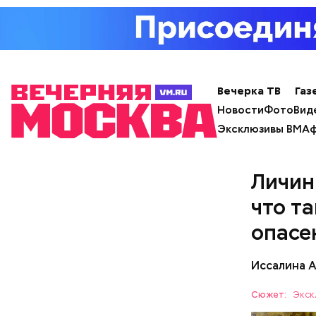
растите
Ранние пло
помидор
Вечерка ТВ
Газ
Новости
Фото
Вид
Эксклюзивы ВМ
Аф
Личин
что т
опасе
Иссалина 
Сюжет:
Экск