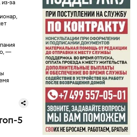
 из-за
ционар,
жет
упания
ю, —
ды
емя
топ-5