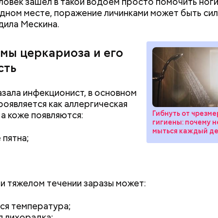
гроза и закончится жара
крапиве и можно
ловек зашел в такой водоем просто помочить ноги
одном месте, поражение личинками может быть си
ила Мескина.
мы церкариоза и его
сть
азала инфекционист, в основном
роявляется как аллергическая
Гибнуть от чрезм
На коже появляются:
гигиены: почему н
мыться каждый д
 пятна;
, порезанные кубиками, нужно легко обжарить на
етолог предупредила: не для всех дыня может бы
. К ним добавляются зелень петрушки, чеснок, сол
В первую очередь ее стоит есть с осторожностью
 масло. Получается очень вкусно, — поделился р
и тяжелом течении заразы может:
ся температура;
я лихорадка;