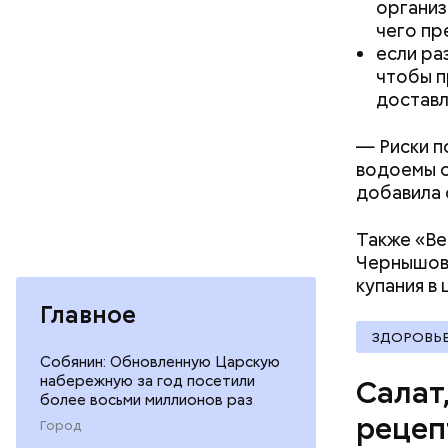
организ
чего пр
если ра
чтобы п
доставл
— Риски п
водоемы с
добавила 
Вред д
Также «Ве
Чернышов
купания в
Главное
ЗДОРОВЬ
Собянин: Обновленную Царскую
набережную за год посетили
Салат
более восьми миллионов раз
рецеп
Город