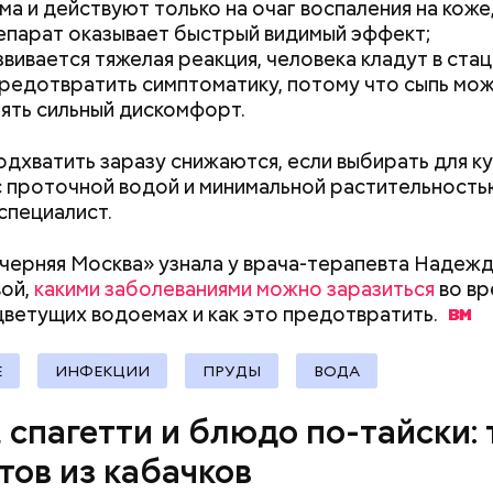
ма и действуют только на очаг воспаления на коже,
епарат оказывает быстрый видимый эффект;
звивается тяжелая реакция, человека кладут в ста
редотвратить симптоматику, потому что сыпь мо
ять сильный дискомфорт.
одхватить заразу снижаются, если выбирать для к
 проточной водой и минимальной растительность
специалист.
ыни
черняя Москва» узнала у врача-терапевта Надеж
ой,
какими заболеваниями можно заразиться
во вр
 цветущих водоемах и как это
предотвратить.
Е
ИНФЕКЦИИ
ПРУДЫ
ВОДА
, спагетти и блюдо по-тайски: 
тов из кабачков