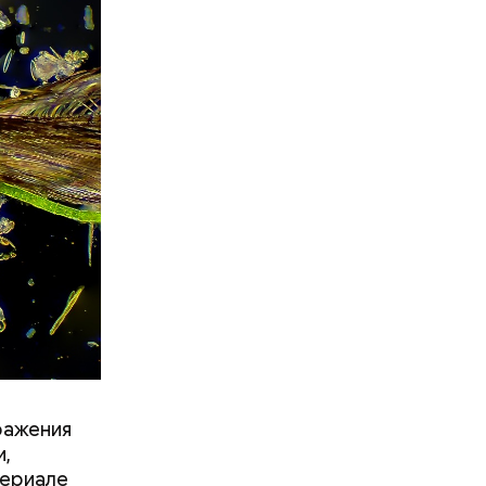
фруктозой.
 Но важно
к же как и
ражения
и,
териале