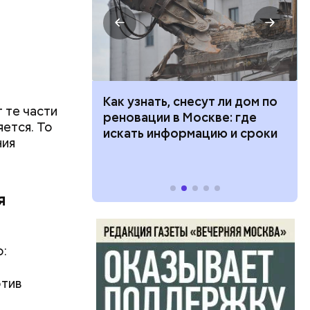
 100 тысяч
Как узнать, снесут ли дом по
 те части
дарства при
реновации в Москве: где
яется. То
ии: кто может
искать информацию и сроки
ния
 какие нужны
я
о:
отив