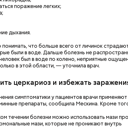
ться поражение легких;
а;
ие дыхания.
Как поменять батареи дома и
Как получить до
 понимать, что больше всего от личинок страдают
не получить штраф
рублей от госу
орые были в воде. Дальше болезнь не распростран
трудной ситуац
 человек был в воде по колено, неприятные ощуще
претендовать и
только в этой области, — уточнила врач.
документы
чить церкариоз и избежать заражени
нения симптоматики у пациентов врачи применяют
;
минные препараты, сообщила Мескина. Кроме тог
а;
ком течении болезни можно использовать мази пр
ое масло;
ормональные мази, которые не проникают внутрь
erstock