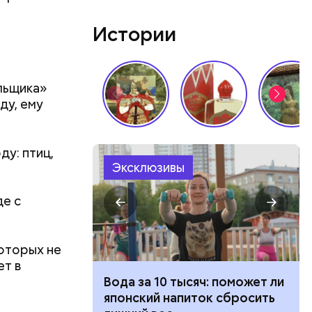
Истории
льщика»
ду, ему
у: птиц,
Эксклюзивы
де с
которых не
ет в
ка: какие
Вода за 10 тысяч: поможет ли
жатся в
японский напиток сбросить