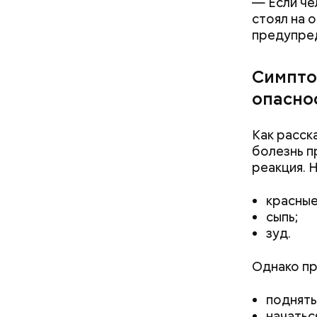
— Если че
стоял на 
предупред
Симпто
опасно
Как расск
болезнь п
реакция. 
красные
— Кабачки
сыпь;
Однако ди
сковороде
зуд.
полезна. 
оливковое
Копылов.
Однако пр
поднять
начатьс