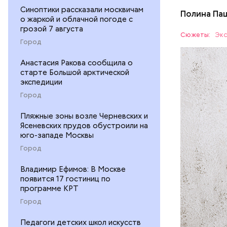
Синоптики рассказали москвичам
Полина Па
о жаркой и облачной погоде с
Ингредие
грозой 7 августа
Сюжеты:
Экс
Город
ЕДА
Анастасия Ракова сообщила о
старте Большой арктической
экспедиции
Город
Пляжные зоны возле Черневских и
Ясеневских прудов обустроили на
юго-западе Москвы
— В момен
Город
контролир
положител
Владимир Ефимов: В Москве
предотвра
кремний
появится 17 гостиниц по
программе КРТ
омолаж
витамин
Город
помогае
Педагоги детских школ искусств
кожи;