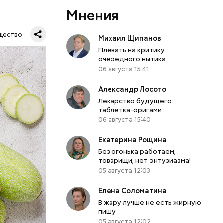
Мнения
щество
Михаил Щипанов
Плевать на критику
очередного нытика
06 августа 15:41
Александр Лосото
Лекарство будущего:
таблетка-оригами
06 августа 15:40
Екатерина Рощина
Без огонька работаем,
товарищи, нет энтузиазма!
05 августа 12:03
вает
Елена Соломатина
р,
В жару лучше не есть жирную
ргор
пищу
05 августа 12:02