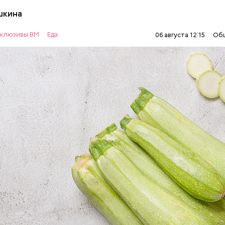
шкина
нты:
клюзивы ВМ
Еда
06 августа 12:15
Об
ОВОЩИ
РЕЦЕПТЫ
т стресса он держит сосуды под контролем и
ует более 300 реакций нашего организма. Также
ьно влияет на нервную систему, успокаивает,
щает спазмы, — пояснила Соломатина.
 — укрепляет кости, зубы, волосы и ногти и оказы
ивающее действие;
 С — работает как антиоксидант, иммуномодулято
т выработке соединительной ткани, улучшает ту