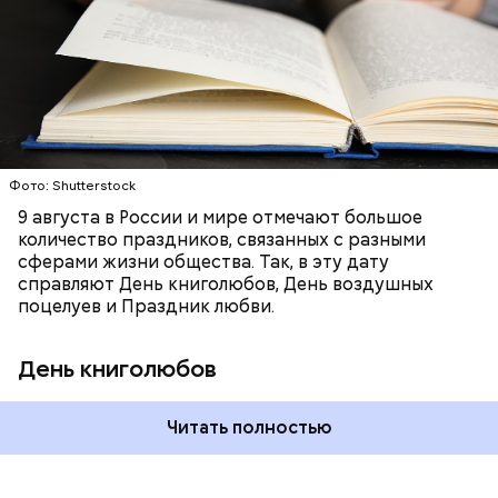
Отметить эту дату можно и самостоятельно,
ПРАЗДНИКИ
КНИГИ
ИЗРАИЛЬ
перечитав свою любимую книгу или купив новую.
ТРАДИЦИИ
ЕВРОПА
Международный день бесконечности придумал
американский философ Жан-Пьер Ади Феньо в
1987 году. Так как цифра восемь похожа на знак
бесконечности, то и дата была выбрана «08.08». В
Фото: Shutterstock
этот праздник организуются тематические лекции
по математике и философии, а также проводят
9 августа в России и мире отмечают большое
выставки на тему бесконечности.
количество праздников, связанных с разными
сферами жизни общества. Так, в эту дату
справляют День книголюбов, День воздушных
поцелуев и Праздник любви.
День книголюбов
Читать полностью