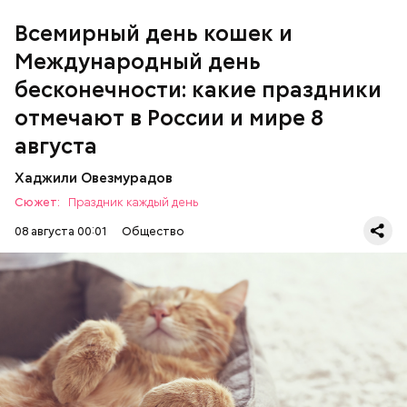
Всемирный день кошек и
Международный день бесконечности
Международный день
бесконечности: какие праздники
отмечают в России и мире 8
августа
Хаджили Овезмурадов
Сюжет:
Праздник каждый день
08 августа 00:01
Общество
Инициатором Всемирного дня кошек в 2002 году
стал международный фонд Animal Welfare. В этот
праздник котам демонстрируют свою любовь и
почитание. Можно купить своему питомцу его
любимое лакомство или новую игрушку. В
ПРАЗДНИКИ
ЖИВОТНЫЕ
МАТЕМАТИКА
некоторых странах в эту дату открываются
КОШКИ
ПСИХОЛОГИЯ
специальные парки для выгуливания котов,