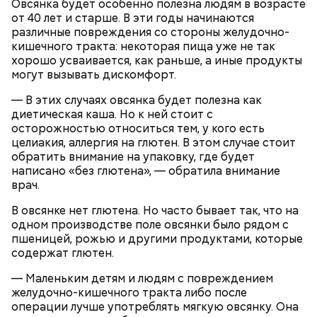
Овсянка будет особенно полезна людям в возрасте
водили хороводы в виноградниках, а юноши
от 40 лет и старше. В эти годы начинаются
искали себе невест.
различные повреждения со стороны желудочно-
кишечного тракта: некоторая пища уже не так
хорошо усваивается, как раньше, а иные продукты
могут вызывать дискомфорт.
— В этих случаях овсянка будет полезна как
диетическая каша. Но к ней стоит с
осторожностью относиться тем, у кого есть
целиакия, аллергия на глютен. В этом случае стоит
обратить внимание на упаковку, где будет
написано «без глютена», — обратила внимание
Праздник любви
врач.
В овсянке нет глютена. Но часто бывает так, что на
одном производстве поле овсянки было рядом с
пшеницей, рожью и другими продуктами, которые
содержат глютен.
— Маленьким детям и людям с повреждением
желудочно-кишечного тракта либо после
операции лучше употреблять мягкую овсянку. Она