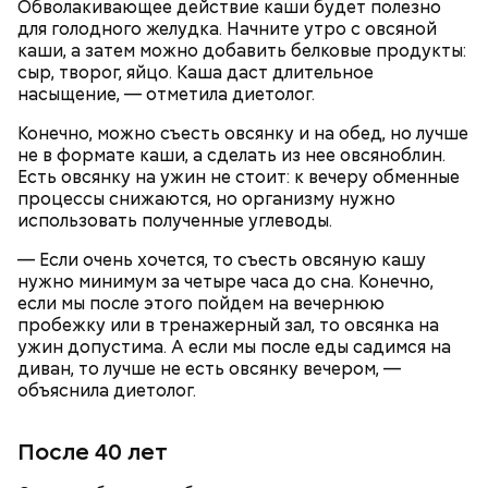
Обволакивающее действие каши будет полезно
для голодного желудка. Начните утро с овсяной
каши, а затем можно добавить белковые продукты:
сыр, творог, яйцо. Каша даст длительное
насыщение, — отметила диетолог.
Конечно, можно съесть овсянку и на обед, но лучше
не в формате каши, а сделать из нее овсяноблин.
Есть овсянку на ужин не стоит: к вечеру обменные
процессы снижаются, но организму нужно
использовать полученные углеводы.
— Если очень хочется, то съесть овсяную кашу
нужно минимум за четыре часа до сна. Конечно,
если мы после этого пойдем на вечернюю
пробежку или в тренажерный зал, то овсянка на
Праздник любви, или Ту бе-Ав, отмечается в
ужин допустима. А если мы после еды садимся на
Израиле как местный аналог Дня святого
диван, то лучше не есть овсянку вечером, —
Валентина. Влюбленные в этот день делают друг
объяснила диетолог.
другу сюрпризы, дарят цветы и подарки,
устраивают свидания и признаются в своих
чувствах. Праздник уходит корнями в далекое
После 40 лет
прошлое — во времена существования еврейской
традиции, когда девушки надевали белые платья и