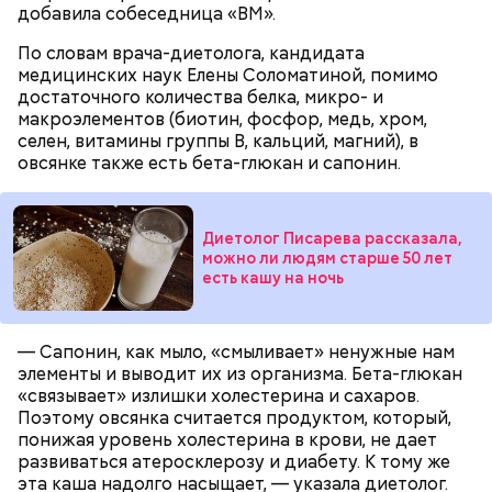
добавила собеседница «ВМ».
По словам врача-диетолога, кандидата
медицинских наук Елены Соломатиной, помимо
достаточного количества белка, микро- и
макроэлементов (биотин, фосфор, медь, хром,
селен, витамины группы B, кальций, магний), в
овсянке также есть бета-глюкан и сапонин.
Диетолог Писарева рассказала,
можно ли людям старше 50 лет
есть кашу на ночь
— Сапонин, как мыло, «смыливает» ненужные нам
элементы и выводит их из организма. Бета-глюкан
«связывает» излишки холестерина и сахаров.
Поэтому овсянка считается продуктом, который,
понижая уровень холестерина в крови, не дает
развиваться атеросклерозу и диабету. К тому же
эта каша надолго насыщает, — указала диетолог.