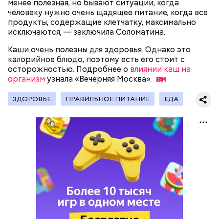
менее полезная, но бывают ситуации, когда
человеку нужно очень щадящее питание, когда все
продукты, содержащие клетчатку, максимально
исключаются, — заключила Соломатина.
Каши очень полезны для здоровья. Однако это
День воздушных поцелуев отмечается с 1983 года.
калорийное блюдо, поэтому есть его стоит с
В некоторых молодежных заведениях европейских
осторожностью. Подробнее о
стран в этот праздник устраиваются
влиянии каш на
организм
тематические вечеринки и флешмобы. Кроме того,
узнала «Вечерняя
Москва».
отпраздновать эту дату можно, отправив
воздушный поцелуй близкому человеку через
ЗДОРОВЬЕ
ПРАВИЛЬНОЕ ПИТАНИЕ
ЕДА
социальные сети и мессенджеры.
День «Счастье случается» был инициирован
Тайным обществом счастливых людей, чтобы
напомнить людям, что счастье на самом деле
кроется в мелочах. Отпраздновать этот день
можно, поделившись с другими людьми
счастливыми моментами из своей жизни.