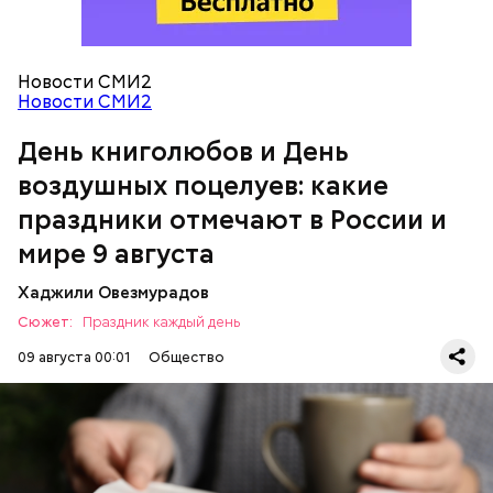
День воздушных поцелуев
Новости СМИ2
Новости СМИ2
День книголюбов и День
воздушных поцелуев: какие
праздники отмечают в России и
мире 9 августа
День «Счастье случается»
Хаджили Овезмурадов
Сюжет:
Праздник каждый день
09 августа 00:01
Общество
В День книголюбов проходят книжные ярмарки,
выставки и распродажи. В библиотеках
организуются поэтические вечера и групповые
чтения, а писатели презентуют свои новые работы.