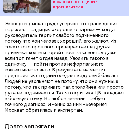
вакансию женщины-
вдохновителя
При желании можно добавить зажарку между
слоями.
Эксперты рынка труда уверяют: в стране до сих
пор жива традиция «хорошего парня» — когда
руководитель терпит слабого подчиненного,
потому что «он человек хороший, его жалко». Из
советского прошлого произрастает и другая
привычка: коллеги горой стоят за «своего», даже
если тот тянет отдел назад. Уволить такого в
одиночку — пойти против неформального
коллективного вето. В результате на многих
предприятиях годами оседает кадровый балласт.
Людей не увольняют не потому, что они нужны, а
потому, что так принято, так спокойнее или просто
рука не поднимается. Так что критика ЦБ попадает
в болевую точку. Но любое лечение требует
точного диагноза. Именно за ним «Вечерняя
— Кабачки и баклажаны нарезаем кружками,
Москва» обратилась к экспертам.
обваливаем в муке и обжариваем в масле. Затем их
нужно выложить друг на друга слоями: слой
Долго запрягали
кабачков, слой баклажанов, слой кабачков, слой