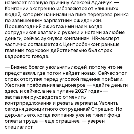
называет главную причину Алексей Адамчук. —
Компании экстренно избавляются от «лишних»
людей, которых нанимали на пике перегрева рынка
по завышенным зарплатным ожиданиям.
мука:
Прошлогодний ажиотажный наем, когда
растительное масло;
сотрудников хватали с руками и ногами за любые
кабачки;
деньги, сейчас аукнулся компаниям. HR-эксперт
баклажаны.
частично соглашается с Центробанком: раньше
главным тормозом действительно был страх
кадрового голода.
— Бизнес боялся увольнять людей, потому что не
представлял, где потом найдет новых. Сейчас этот
страх отступил перед угрозой падения прибыли.
Жесткие требования акционеров — «дайте деньги
здесь и сейчас, а не в тумане 2027 года» —
заставили руководство отменить
контрпредложения и резать зарплаты. Уволить
сегодня дефицитного сотрудника? Страшно. Но
держать его, когда компания уже не тянет фонд
оплаты труда — еще страшнее, — уверен
специалист.