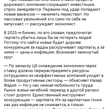
дорожают, компании сокращают инвестиции,
должна быть упакована в пленку. Это снижает риск
спрос замедляется. Первыми под удар попадают
отравления, — заключила Соломатина.
новые вакансии — нанимать перестают. Но
курица;
массовых увольнений это само по себе не
кабачок;
запускает, — рассуждает экономист.
рыбный соус;
Иногда дыню подкармливают азотистыми
соевый соус;
В 2025-м бизнес, по его словам, предпочитал
удобрениями, чтобы вырастить ее побыстрее.
кисло-сладкий соус;
терпеть убытки, лишь бы не потерять людей.
Поэтому не стоит покупать плоды слишком рано,
болгарский перец;
Потому что найти новых будет дороже:
пока не начался сезон созревания, посоветовала
морковь.
конкуренция за кадры раскручивает зарплаты, а за
доктор.
ними — цены и инфляцию. Возникает замкнутый
круг.
— По замыслу ЦБ охлаждение экономики через
ставку должно перераспределять ресурсы:
сотрудники из неэффективных компаний уходят в
более продуктивные секторы, — объясняет Назар
Фадил. — Но у нас низкая мобильность труда.
Рынок жилья негибкий, переезд в другой регион
стоит дорого. Единственный инструмент
конкуренции — зарплата. Из-за зарплатных гонок
как раз инфляция не снижается, а только