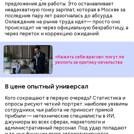
Обжаренные кабачки с баклажанами
предложения для работы. Это останавливает
неадекватную гонку зарплат, которая в Москве за
последние пару лет разогналась до абсурда.
Охлаждение на рынке труда идет— просто оно
происходит не через официальную безработицу, а
через переток и коррекцию ожиданий.
«Нажить себе врагов»: могут ли
уволить за критику начальства
В цене опытный универсал
Кого сокращают в первую очередь? Статистика и
опросы рисуют четкий портрет: наиболее уязвимы
сотрудники, чья работа не приносит прямой
К обжаренным овощам можно добавить кисло-
прибыли — нетехнические специалисты в ИИ,
сладкий соус, а затем добавить их к курице.
джуниоры во всех сферах, маркетологи и
Получится очень вкусное блюдо.
административный персонал. Под удар попадают
и те, чьи функции легко автоматизируются,