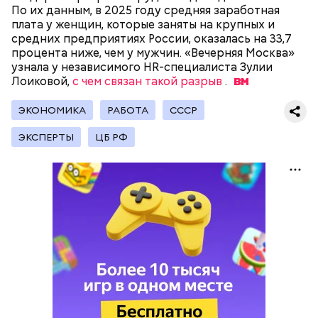
По их данным, в 2025 году средняя заработная
плата у женщин, которые заняты на крупных и
средних предприятиях России, оказалась на 33,7
процента ниже, чем у мужчин. «Вечерняя Москва»
В Международный день холостяка все мужчины
Ингредиенты:
узнала у независимого HR-специалиста Зулии
без пары видятся со своими друзьями, устраивают
Лоиковой,
вечеринки, играют в видеоигры и проводят время,
с чем связан такой разрыв
.
наслаждаясь свободой и независимостью, пока
это возможно, ведь может быть и так, что через год
ЭКОНОМИКА
РАБОТА
СССР
они уже не будут холостяками.
ЭКСПЕРТЫ
ЦБ РФ
Ранние плоды, по словам врача, лучше не есть:
Терапевт Кондрахин назвал
Чистит сосуды и защищает от
продукты и напитки, которые
рака: чем полезен кресс-салат
выводят токсины из организма