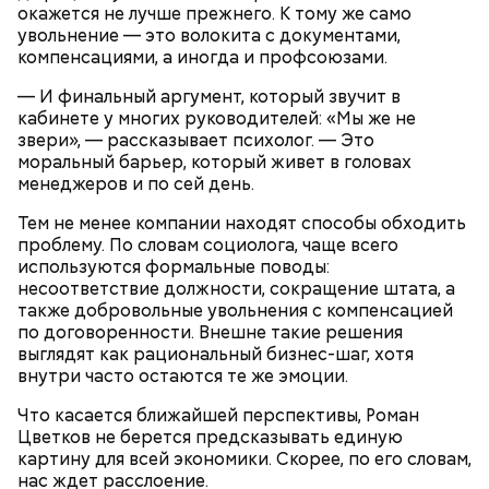
окажется не лучше прежнего. К тому же само
увольнение — это волокита с документами,
Ингредиенты:
компенсациями, а иногда и профсоюзами.
При выборе дыни эксперт посоветовала
ориентироваться на запах:
— И финальный аргумент, который звучит в
кабинете у многих руководителей: «Мы же не
звери», — рассказывает психолог. — Это
моральный барьер, который живет в головах
менеджеров и по сей день.
Тем не менее компании находят способы обходить
проблему. По словам социолога, чаще всего
используются формальные поводы:
несоответствие должности, сокращение штата, а
также добровольные увольнения с компенсацией
по договоренности. Внешне такие решения
выглядят как рациональный бизнес-шаг, хотя
внутри часто остаются те же эмоции.
Что касается ближайшей перспективы, Роман
Цветков не берется предсказывать единую
картину для всей экономики. Скорее, по его словам,
нас ждет расслоение.