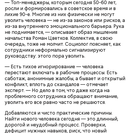
— Топ-менеджеры, которым сегодня 50-60 лет,
росли и формировались в советское время и в
лихие 90-е. Многие из них физически не могут
уволить человека — не из-за законов или рисков, а
кабачок;
из-за внутреннего эмоционального барьера. Рука
лук;
не поднимается, — описывает образ мышления
— Она должна приятно пахнуть. Если дыня не
растительное масло;
начальства Роман Цветков. Коллектив, в свою
пахнет, значит, ее созревание ускорили или
соль, перец по вкусу;
очередь, тоже не молчит. Социолог поясняет, как
сорвали недозревшей. Она может быть мягкой, но
свежий базилик;
сотрудники неформально сигнализируют
будет безвкусной.
сливки жирностью 20 процентов.
руководству: этого пора уволить.
— Есть тихое игнорирование — человека
перестают включать в рабочие процессы. Есть
саботаж, анонимные жалобы, а бывает и открытый
конфликт, вплоть до скандалов — отмечает
эксперт. — Но дело в том, что даже когда на
проблемного сотрудника обращают внимание,
уволить его все равно часто не решаются.
Добавляются и чисто практические причины.
Найти нового человека сегодня — это длинный,
дорогой и неудобный процесс. Проверки,
дефицит нужных навыков, риск, что новый