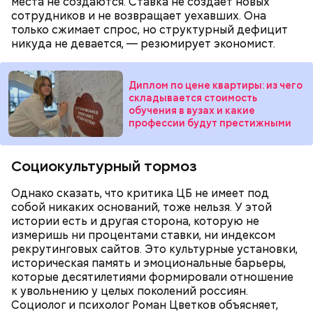
места не создаются. Ставка не создает новых
сотрудников и не возвращает уехавших. Она
только сжимает спрос, но структурный дефицит
никуда не девается, — резюмирует экономист.
Диплом по цене квартиры: из чего
складывается стоимость
обучения в вузах и какие
профессии будут престижными
Социокультурный тормоз
Однако сказать, что критика ЦБ не имеет под
— Есть опасность, что гнилостные процессы
собой никаких оснований, тоже нельзя. У этой
распространились по всему плоду. Ей можно
истории есть и другая сторона, которую не
отравиться.
измеришь ни процентами ставки, ни индексом
Все в противне заливается сливками. По вкусу
рекрутинговых сайтов. Это культурные установки,
можно добавить соль и перец. Сверху блюдо
историческая память и эмоциональные барьеры,
присыпают свежим базиликом и отправляют в
которые десятилетиями формировали отношение
духовку на 15 минут.
к увольнению у целых поколений россиян.
Социолог и психолог Роман Цветков объясняет,