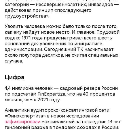
гипоксию и ухудшение физического состояния, —
категорий — несовершеннолетних, инвалидов —
предостерегла Соломатина.
действовал принцип «последующего
трудоустройства».
Уволить человека можно было только после того,
как ему найдут новое место. И главное: Трудовой
кабачок;
кодекс 1971 года предусматривал всего шесть
брынза;
оснований для увольнения по инициативе
растительное масло;
администрации. Сегодняшний ТК насчитывает
помидоры черри либо грунтовые.
около полутора десятков, не считая специальных
случаев.
День малины со сливками
Цифра
4,4 миллиона человек — кадровый резерв России
беременным, кормящим женщинам;
по подсчетам FinExpertiza, что на 40 процентов
людям с ослабленной иммунной системой;
меньше, чем в 2021 году.
пожилым;
детям.
Аналитики аудиторско-консалтинговой сети
«Финэкспертиза» в новом исследовании
зафиксировали
максимальный за последние 13 лет
гендерный разрыв в трудовых доходах в России.