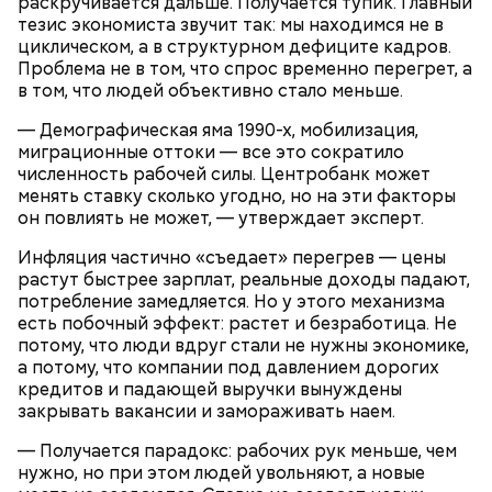
раскручивается дальше. Получается тупик. Главный
тезис экономиста звучит так: мы находимся не в
— Ранний сорт «Колхозница» выращивают в
Ингредиенты:
циклическом, а в структурном дефиците кадров.
России. А дыня «Торпеда» растет в основном в
Проблема не в том, что спрос временно перегрет, а
Узбекистане. Этот сорт созревает в августе, —
в том, что людей объективно стало меньше.
сообщила Соломатина.
— Демографическая яма 1990-х, мобилизация,
миграционные оттоки — все это сократило
численность рабочей силы. Центробанк может
менять ставку сколько угодно, но на эти факторы
он повлиять не может, — утверждает эксперт.
Инфляция частично «съедает» перегрев — цены
растут быстрее зарплат, реальные доходы падают,
потребление замедляется. Но у этого механизма
есть побочный эффект: растет и безработица. Не
потому, что люди вдруг стали не нужны экономике,
а потому, что компании под давлением дорогих
кредитов и падающей выручки вынуждены
Еще важно знать, откуда дыню привезли к нам,
закрывать вакансии и замораживать наем.
подчеркнула диетолог. Самолетом их не
доставляют, поэтому пока она приедет, как и
— Получается парадокс: рабочих рук меньше, чем
любые фрукты и овощи, она может терять свои
нужно, но при этом людей увольняют, а новые
Курица с кабачками по-тайски
витамины.