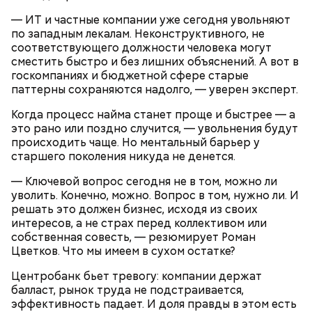
Кабачки, тушеные с курицей
Фото: Shutterstock
— ИТ и частные компании уже сегодня увольняют
Эндокринолог Куликова
Уберут отеки и улучшат зрение:
по западным лекалам. Неконструктивного, не
Как приготовить домашний
объяснила, в чем заключается
диетолог Соломатина рассказала
майонез: три простых рецепта
польза сезонных овощей и
соответствующего должности человека могут
о пользе кабачков
фруктов
сместить быстро и без лишних объяснений. А вот в
госкомпаниях и бюджетной сфере старые
паттерны сохраняются надолго, — уверен эксперт.
Как выбрать дыню
Когда процесс найма станет проще и быстрее — а
это рано или поздно случится, — увольнения будут
происходить чаще. Но ментальный барьер у
старшего поколения никуда не денется.
— Ключевой вопрос сегодня не в том, можно ли
уволить. Конечно, можно. Вопрос в том, нужно ли. И
решать это должен бизнес, исходя из своих
интересов, а не страх перед коллективом или
собственная совесть, — резюмирует Роман
Цветков. Что мы имеем в сухом остатке?
Противень ставится в духовку, разогретую до 180–
Центробанк бьет тревогу: компании держат
190 градусов. Спагетти из кабачка нужно запекать
балласт, рынок труда не подстраивается,
25–30 минут.
эффективность падает. И доля правды в этом есть