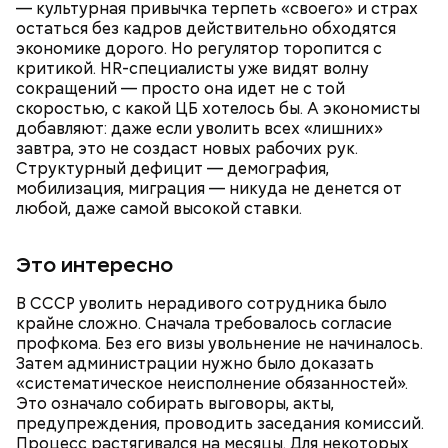
— культурная привычка терпеть «своего» и страх
остаться без кадров действительно обходятся
экономике дорого. Но регулятор торопится с
Также не нужно есть дыню до корки, потому что
критикой. HR-специалисты уже видят волну
именно там скапливаются нитраты. И важно
сокращений — просто она идет не с той
тщательно ее мыть, чтобы не отравиться, добавила
скоростью, с какой ЦБ хотелось бы. А экономисты
собеседница «ВМ».
добавляют: даже если уволить всех «лишних»
завтра, это не создаст новых рабочих рук.
Структурный дефицит — демография,
мобилизация, миграция — никуда не денется от
любой, даже самой высокой ставки.
— Кабачки нужно натереть длинными слайсами
(это можно сделать на специальной терке),
День малины со сливками отмечается в США в
Это интересно
похожими на спагетти, и уложить в противень.
честь вкусового сочетания этой ягоды со сливками.
Дальше нужно добавить немного растительного
В этот праздник люди едят не только малину со
масла, соль, а сверху бросить хаотично
В СССР уволить нерадивого сотрудника было
сливками, но и другие десерты на основе этих
порезанную брынзу. Затем добавляются помидоры
крайне сложно. Сначала требовалось согласие
двух ингредиентов. Их можно купить в магазине
черри или грунтовые, — рассказал шеф-повар.
профкома. Без его визы увольнение не начиналось.
или сделать самостоятельно вместе со своими
Затем администрации нужно было доказать
родными и близкими.
«систематическое неисполнение обязанностей».
Это означало собирать выговоры, акты,
— Там может содержаться огромное количество
предупреждения, проводить заседания комиссий.
нитратов, которое вызовет головокружение,
Процесс растягивался на месяцы. Для некоторых