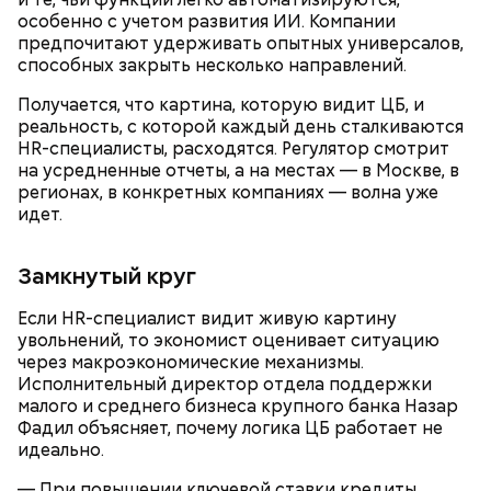
особенно с учетом развития ИИ. Компании
предпочитают удерживать опытных универсалов,
способных закрыть несколько направлений.
Также диетолог рассказала «ВМ»,
чем полезен
арбуз
, кому стоит есть его с осторожностью и
Получается, что картина, которую видит ЦБ, и
какая суточная норма допустима.
реальность, с которой каждый день сталкиваются
HR-специалисты, расходятся. Регулятор смотрит
на усредненные отчеты, а на местах — в Москве, в
регионах, в конкретных компаниях — волна уже
идет.
— Восточный вариант блюда. Курицу обжариваем,
— Сегодня контроль за нитратной составляющей
Замкнутый круг
к ней добавляем соевый и рыбный соус. Дальше
стал значительно жестче, чем был несколько лет
разрезаем кабачок, вынимаем из него семена и
назад. Но он есть только в сертифицированных
Если HR-специалист видит живую картину
нарезаем полосками, небольшими дольками. К нему
точках продаж. Дыню можно покупать только в
увольнений, то экономист оценивает ситуацию
добавляем болгарский перец, морковь и быстро
магазинах, где есть все необходимые условия для
через макроэкономические механизмы.
обжариваем, — рассказал шеф-повар.
ее хранения. Если вы покупаете дыню из багажника
Исполнительный директор отдела поддержки
машины или в ларьке около дороги, никто никаких
малого и среднего бизнеса крупного банка Назар
гарантий дать не сможет. Помимо этого, не нужно
Фадил объясняет, почему логика ЦБ работает не
покупать дыню, как и арбуз, в разрезанном
идеально.
состоянии. Кусками можно брать только в
— При повышении ключевой ставки кредиты
супермаркетах, где есть холодильники. Дыня