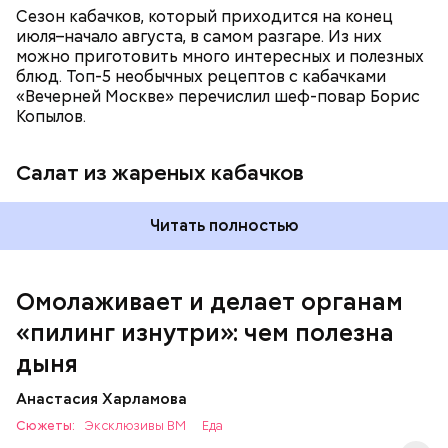
Сезон кабачков, который приходится на конец
июля–начало августа, в самом разгаре. Из них
можно приготовить много интересных и полезных
блюд. Топ-5 необычных рецептов с кабачками
Вред дыни
«Вечерней Москве» перечислил шеф-повар Борис
Копылов.
Салат из жареных кабачков
кремний — укрепляет кости, зубы, волосы и
Читать полностью
ногти и оказывает омолаживающее действие;
витамин С — работает как антиоксидант,
иммуномодулятор, помогает выработке
соединительной ткани, улучшает тургор кожи;
Омолаживает и делает органам
клетчатка — достаточно нежная и забирает
«пилинг изнутри»: чем полезна
излишки холестерина, сахара и соли тяжелых
металлов;
дыня
фолиевая кислота (в большом количестве) —
она необходима беременным женщинам,
Анастасия Харламова
— В момент стресса он держит сосуды под
чтобы формировалась нервная трубка у
Сюжеты:
контролем и контролирует более 300 реакций
Эксклюзивы ВМ
Еда
плода. Также ее рекомендуют принимать для
нашего организма. Также положительно влияет на