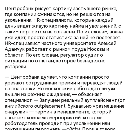
баклажанов и так далее, — объяснил Копылов.
Центробанк рисует картину застывшего рынка,
где компании сжимаются, но не решаются на
увольнения. HR-специалисты, которые каждый
день видят живую картину найма и увольнений, с
таким портретом не согласны. По их словам, волна
уже идет, просто статистика за ней не поспевает.
HR-специалист частного университета Алексей
Адамчук работает с рынком труда Москвы и
области. По его словам, регулятор судит о
ситуации по отчетам, которые безнадежно
устарели.
— Центробанк думает, что компании просто
урезают сотрудникам премии и переводят людей
Зажарка в этом блюде необязательна, но ей можно
на полставки. Но московские работодатели уже
немного разнообразить еду. Для этого нужно
вышли из режима ожидания, — объясняет
обжарить нарезанные лук, морковь и томаты.
специалист. — Запущен реальный аутплейсмент (от
английского outplacement, буквально «размещение
снаружи» — термин в менеджменте, который
означает комплекс мероприятий, которые
работодатель проводит при увольнении или
сокращении персонала. —«
ВМ
»). Проще говоря,