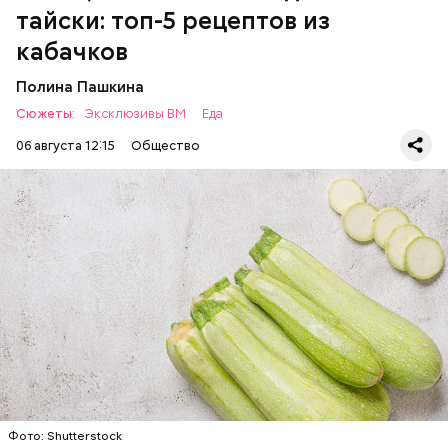
тайски: топ-5 рецептов из
есть с осторожностью людям:
кабачков
Полина Пашкина
Сюжеты:
Эксклюзивы ВМ
Еда
06 августа 12:15
Общество
Ингредиенты:
ЕДА
ОВОЩИ
РЕЦЕПТЫ
Фото: Shutterstock
Фото: Shutterstock