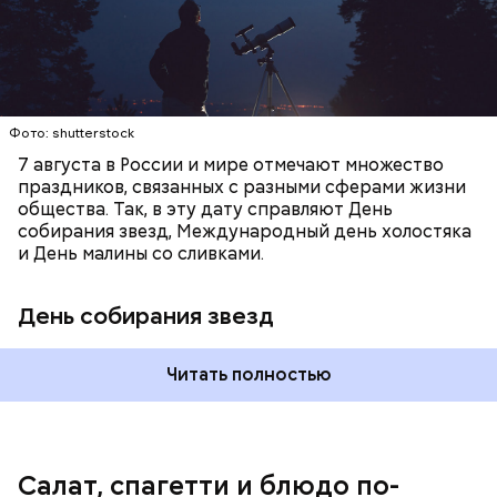
Копылов.
с сахарным диабетом;
лишним весом.
Фото: shutterstock
7 августа в России и мире отмечают множество
праздников, связанных с разными сферами жизни
общества. Так, в эту дату справляют День
собирания звезд, Международный день холостяка
и День малины со сливками.
кабачок;
петрушка;
День собирания звезд
чеснок;
оливковое масло;
соль.
Читать полностью
Однако диетолог предупредила: не для всех дыня
Салат, спагетти и блюдо по-
может быть полезна. В первую очередь ее стоит