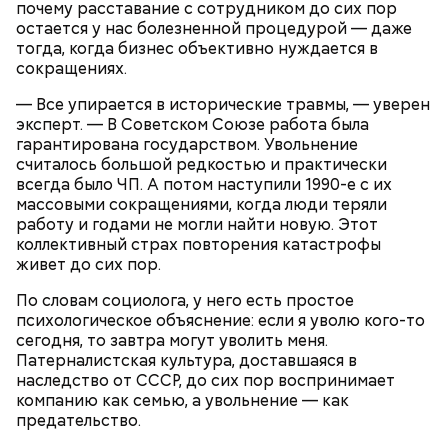
почему расставание с сотрудником до сих пор
остается у нас болезненной процедурой — даже
тогда, когда бизнес объективно нуждается в
сокращениях.
— Все упирается в исторические травмы, — уверен
эксперт. — В Советском Союзе работа была
гарантирована государством. Увольнение
считалось большой редкостью и практически
всегда было ЧП. А потом наступили 1990-е с их
массовыми сокращениями, когда люди теряли
Кроме того, специалист не советует покупать
работу и годами не могли найти новую. Этот
— Курица сначала обжаривается с небольшим
дыню с вмятиной или перележавшую в магазине
коллективный страх повторения катастрофы
количеством масла и лука на сковороде. Затем ее
долгое время:
живет до сих пор.
нужно отправить в глубокий противень. Сверху
кладем кабачки, нарезанные крупным кубиком, —
По словам социолога, у него есть простое
порекомендовал собеседник «ВМ».
психологическое объяснение: если я уволю кого-то
сегодня, то завтра могут уволить меня.
Патерналистская культура, доставшаяся в
наследство от СССР, до сих пор воспринимает
компанию как семью, а увольнение — как
предательство.