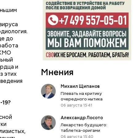
во славу
еньшим
вируса
рдиология.
ще до
 работа
ЭКМО
льный
рдца и
Мнения
з этих
оведения
Михаил Щипанов
Плевать на критику
очередного нытика
-19?
06 августа 15:41
сной
Александр Лосото
тки
Лекарство будущего:
слизистых,
таблетка-оригами
06 августа 15:40