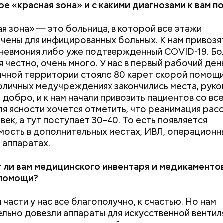
ое «красная зона» и с какими диагнозами к вам п
я зона» — это больница, в которой все этажи
чены для инфицированных больных. К нам привозят
невмония либо уже подтвержденный COVID-19. Бо
 честно, очень много. У нас в первый рабочий ден
чной территории стояло 80 карет скорой помощи.
Вода за 10 тысяч: поможет ли
Не трясти и не р
оличных медучреждениях закончились места, рук
японский напиток сбросить
убрать с участк
 добро, и к нам начали привозить пациентов со вс
лишний вес
чем засеять поч
ля ясности хочется отметить, что реанимация расс
век, а тут поступает 30–40. То есть появляется
ость в дополнительных местах, ИВЛ, операционн
 аппаратах.
вятителя Николая издавна считали покровителем м
 ли вам медицинского инвентаря и медикаменто
детей. Ему молились и земледельцы — о хорошей п
 помощи?
ожае. Была поговорка: «Кто Николая любит, кто 
ому святой Николай во всякий час помогает».
 части у нас все благополучно, к счастью. Но нам
льно довезли аппараты для искусственной вентил