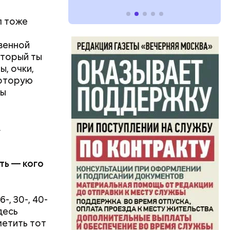
л тоже
венной
оторый ты
, очки,
которую
ты
.
ть — кого
, 30-, 40-
десь
метить тот