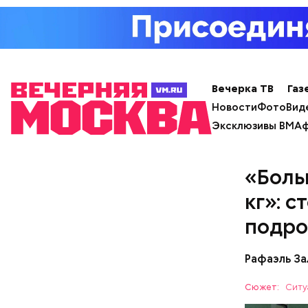
Вечерка ТВ
Газ
Новости
Фото
Вид
Эксклюзивы ВМ
Аф
Молитв
«Боль
кг»: 
подро
Рафаэль За
Сюжет:
Ситу