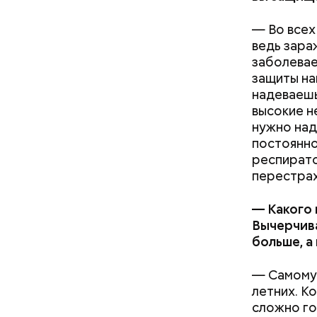
поныне.
— Во всех
ведь зара
заболевае
защиты на
надеваешь
высокие н
нужно над
постоянно
респирато
перестра
— Какого 
Вычерчива
больше, а
— Самому 
летних. К
сложно го