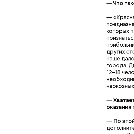
— Что так
— «Красна
предназна
которых п
признаться
прибольни
других ст
наше дало
города. Д
12–18 чело
необходим
наркозных
На Руси с
— Хватает
купцов и 
оказания
добром ур
служит, т
— По этой
дополните