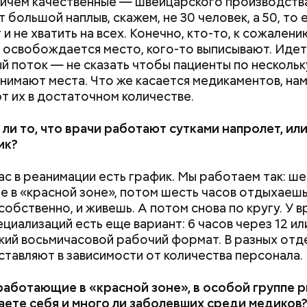
ричем качественные — швейцарского производств
 большой наплыв, скажем, не 30 человек, а 50, то е
и не хватить на всех. Конечно, кто-то, к сожалени
и освобождается место, кого-то выписывают. Идет
й поток — не сказать чтобы пациенты по нескольк
анимают места. Что же касается медикаментов, на
т их в достаточном количестве.
ли то, что врачи работают сутками напролет, или
ик?
нас в реанимации есть график. Мы работаем так: ше
не в «красной зоне», потом шесть часов отдыхаешь
 собственно, и живешь. А потом снова по кругу. У 
ециализаций есть еще вариант: 6 часов через 12 ил
кий восьмичасовой рабочий формат. В разных отд
Как поменять батареи дома и
Как получить до
 Николай дожил до глубокой старости и скончался
ставляют в зависимости от количества персонала.
не получить штраф
рублей от госу
IV века. По церковному преданию, мощи святого
трудной ситуац
сь нетленными и источали чудесное миро, от кот
работающие в «красной зоне», в особой группе р
претендовать и
ь множество людей. В 1087 году мощи Николая Уг
ете себя и много ли заболевших среди медиков
документы
несены в итальянский город Бар (Бари), где находя