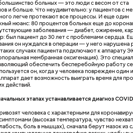
 большинство больных — это люди с весом от ста
емную жизнь он совершил множество добрых дел 
ов и больше. Что неудивительно: у пациентов с м
ного легче протекают все процессы. И еще один
ный нюанс: 80 процентов больных еще до корона
утствующие заболевания — диабет, ожирение, ка
р: был пациент до 30 лет с проблемами сердца. Е
ания он нуждался в операции — у него нарушена
В таких случаях пациента подключают к аппарату 
рпоральная мембранная оксигенация). Это специа
зволяющий обеспечить бесперебойную работу се
спользуется он, когда у человека поврежден один и
Аппарат дает возможность выиграть время для пр
х действий.
начальных этапах устанавливается диагноз COVID
ривозят человека с характерными для коронавиру
симптомами (высокая температура, чувство нехва
лабость, боль в мышцах), сначала берут мазок из 