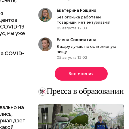
снить,
нт
Екатерина Рощина
ня
Без огонька работаем,
оцентов
товарищи, нет энтузиазма!
 COVID-19.
05 августа 12:03
ус, мы уже
трех
Елена Соломатина
иком.
В жару лучше не есть жирную
пищу
на COVID-
05 августа 12:02
Все мнения
вально на
лись,
ериал дает
 какой