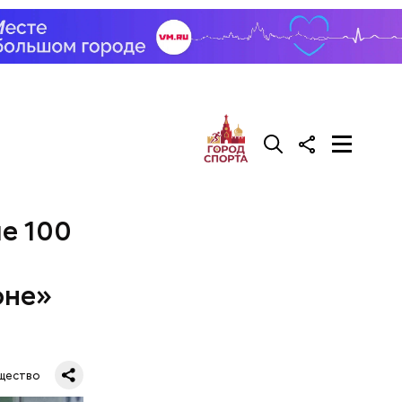
е 100
оне»
щество