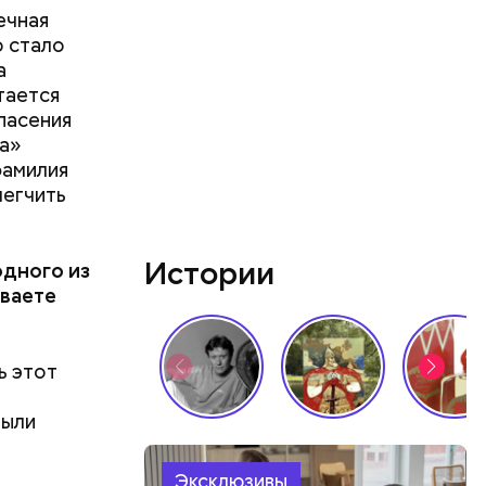
ечная
о стало
а
тается
спасения
а»
фамилия
легчить
Истории
одного из
ываете
Многие
лая
вий.
ь этот
детей,
хся к
были
Эксклюзивы