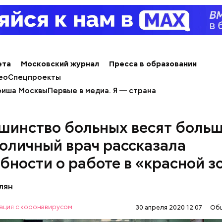
ета
Московский журнал
Пресса в образовании
ео
Спецпроекты
иша Москвы
Первые в медиа. Я — страна
а Николаю чудотворцу
шинство больных весят больш
столичный врач рассказала
бности о работе в «красной з
лян
ация с коронавирусом
30 апреля 2020 12:07
Об