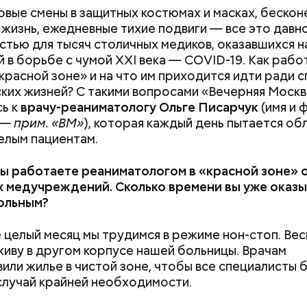
вые смены в защитных костюмах и масках, бескон
 жизнь, ежедневные тихие подвиги — все это давн
тью для тысяч столичных медиков, оказавшихся н
 в борьбе с чумой XXI века — COVID-19. Как рабо
«красной зоне» и на что им приходится идти ради 
ких жизней? С такими вопросами «Вечерняя Москв
ь к
врачу-реаниматологу Ольге Писарчук
(имя и 
 —
прим. «ВМ»
), которая каждый день пытается об
елым пациентам.
вы работаете реаниматологом в «красной зоне» 
колай Чудотворец считается покровителем
 медучреждений. Сколько времени вы уже оказ
ующих, а также оберегает детей и подростков. 
ольным?
ожают своих чад на прогулку, прося святого Нико
ть за ними, сберечь от разных уличных происшест
 целый месяц мы трудимся в режиме нон-стоп. Вес
о, святому Николаю молятся о вразумлении своих 
живу в другом корпусе нашей больницы. Врачам
в плохую компанию, и хуже того — пристрастивши
или жилье в чистой зоне, чтобы все специалисты 
м. Молятся святителю Николаю о благополучном
случай крайней необходимости.
е дочерей.