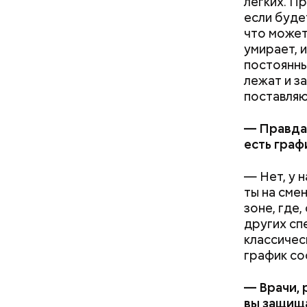
легких. П
если будет
что может 
умирает, 
постоянны
лежат и з
поставляю
— Правда 
есть граф
— Нет, у 
ты на сме
зоне, где,
других сп
классичес
Святитель
график со
середине 
сохранили
— Врачи, 
исцелилос
вы защища
были пере