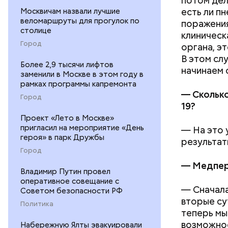
потом дел
есть ли п
Москвичам назвали лучшие
веломаршруты для прогулок по
поражения
столице
клиническ
Город
органа, э
В этом сл
Более 2,9 тысячи лифтов
А еще, уд
начинаем 
заменили в Москве в этом году в
мужей, не
рамках программы капремонта
— Сколько
Город
19?
Проект «Лето в Москве»
пригласил на мероприятие «День
— На это 
героя» в парк Дружбы
результат
Город
— Медпер
Владимир Путин провел
оперативное совещание с
— Сначала
Советом безопасности РФ
вторые су
Политика
теперь мы
возможност
Набережную Ялты эвакуировали