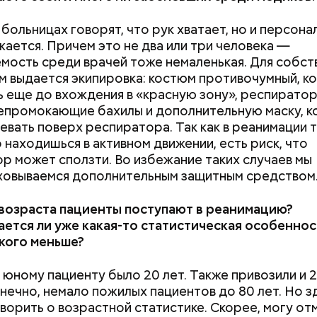
 больницах говорят, что рук хватает, но и персона
жается. Причем это не два или три человека —
мость среди врачей тоже немаленькая. Для собст
м выдается экипировка: костюм противочумный, к
 еще до вхождения в «красную зону», респираторы
епромокающие бахилы и дополнительную маску, 
евать поверх респиратора. Так как в реанимации 
 находишься в активном движении, есть риск, что
р может сползти. Во избежание таких случаев мы
ховываемся дополнительным защитным средством
возраста пациенты поступают в реанимацию?
ется ли уже какая-то статистическая особеннос
 кого меньше?
юному пациенту было 20 лет. Также привозили и 26-
онечно, немало пожилых пациентов до 80 лет. Но з
ворить о возрастной статистике. Скорее, могу от