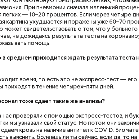
ают компьютерную томографию легких, чтобы выя
невмония. При пневмонии сначала маленький проце
 легких — 10–20 процентов. Если через четыре д
ая картина ухудшается и поражены уже 60–70 пр
то может свидетельствовать о том, что у больного
учае, не дожидаясь результата теста на коронавир
ержав меч палача, святой Николай спас от смерти 
оказывать помощь.
винно осужденных корыстолюбивым градоначальн
 в среднем приходится ждать результата теста 
уходит время, то есть это не экспресс-тест — его
ы приходят в течение четырех–пяти дней.
сонал тоже сдает такие же анализы?
 нас проверяли с помощью экспресс-тестов, и бук
тки мы узнавали свой статус. Но потом они закончи
 сдаем кровь на наличие антител к COVID. Биомат
ь выяснить, болеешь ли ты сейчас, если да, то на