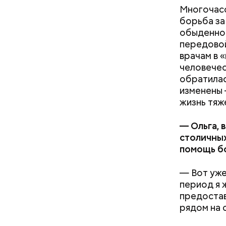
Многочасо
борьба за
обыденнос
передовой
врачам в 
человечес
обратилас
изменены
жизнь тяж
— Ольга, 
Святой Ни
столичных
путешеств
помощь б
мамы пров
присмотре
— Вот уже
Кроме тог
период я 
попавших 
предостав
наркотика
рядом на 
замужеств