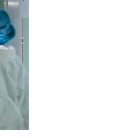
бы
 Италии.
ий или
щей.