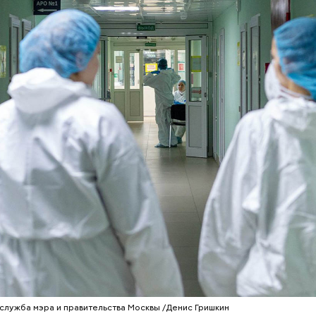
о людей совершают паломнические поездки, что
ся мощам Святителя Николая, которые находятся в
я отмечается Никола Зимний, а 22 мая Никола вешн
тот день установлен в память об обретении его мо
служба мэра и правительства Москвы /Денис Гришкин