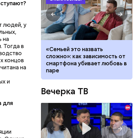
оступают?
 людей, у
льных,
ь на
 Тогда в
убить: как
«Семьей это назвать
оводство
а борщевик и
сложно»: как зависимость от
ех концов
ву
смартфона убивает любовь в
читана на
паре
ых и
Вечерка ТВ
оряков,
в для
огоде, о
Николаю
яции