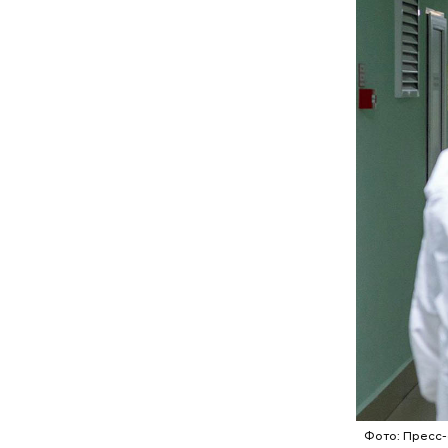
Множеств
поклонить
19 декабр
летний. Э
Фото: Пресс-