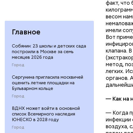
факт, что
За свою з
килограмм
Божию.
весом нам
немаловаж
имели соп
Главное
Вот приме
инфициров
Собянин: 23 школы и детских сада
клапана. 
построили в Москве за семь
(экстрако
месяцев 2026 года
метод, по
Город
легких. И
органов. 
Сергунина пригласила москвичей
оценить летние площадки на
дальнейши
Бульварном кольце
Город
— Как на 
ВДНХ может войти в основной
— Когда п
список Всемирного наследия
инфекции 
ЮНЕСКО в 2028 году
воздуха, с
Город