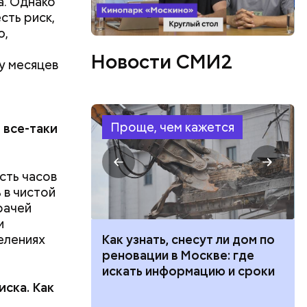
а. Однако
сть риск,
ю,
Новости СМИ2
у месяцев
м
 все-таки
Проще, чем кажется
сть часов
 в чистой
врачей
и
елениях
 100 тысяч
Как узнать, снесут ли дом по
 в
дарства при
реновации в Москве: где
ии: кто может
искать информацию и сроки
орого
иска. Как
 какие нужны
одника
?
тся и