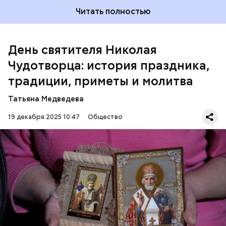
проводил в храме, а по вечерам молился и читал
Читать полностью
книги. Его дядя, епископ Николай Патарский, видя
такое усердие, сделал юношу чтецом, а затем и
возвел в сан священника. Все богатства,
полученные в наследство от родителей, Николай
День святителя Николая
отдал на дела милосердия. Со временем Николай
Чудотворца: история праздника,
стал епископом в городе Мире. Он был страстным
проповедником христианства. Ему также
традиции, приметы и молитва
приписывают разрушение нескольких языческих
храмов и чудеса, творимые силой молитвы. Этот
Татьяна Медведева
человек лучше любого врача исцелял больных,
обреченных на смерть, и даже воскрешал мертвых.
19 декабря 2025 10:47
Общество
Перенесемся в III век в Малую Азию. В ту эпоху
жизнь христиан была очень трудной. Они жили в
постоянной опасности быть подвергнутыми
мучительным пыткам и даже смерти от рук
язычников.
ПРАВОСЛАВИЕ
ПРАЗДНИКИ
ХРИСТИАНСТВО
РЕЛИГИЯ
ЦЕРКОВЬ