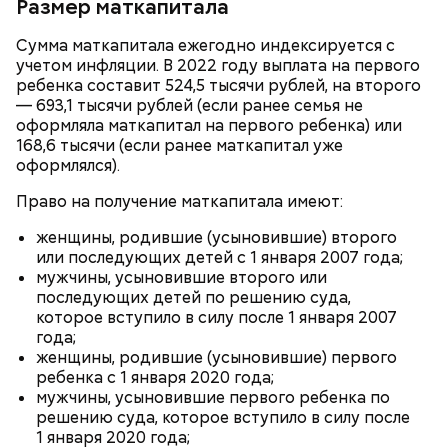
Размер маткапитала
Традиции и приметы
Сумма маткапитала ежегодно индексируется с
— Каждый год 26 апреля ездим на Митинское
учетом инфляции. В 2022 году выплата на первого
кладбище. Для нас это важная дата. Потом
ребенка составит 524,5 тысячи рублей, на второго
Он также рассказал, что появление шаровых
собираемся где-нибудь за столом и говорим о
— 693,1 тысячи рублей (если ранее семья не
молний не редкость и в Москве.
личном, не о катастрофе, — добавляет он.
оформляла маткапитал на первого ребенка) или
168,6 тысячи (если ранее маткапитал уже
оформлялся).
Право на получение маткапитала имеют:
женщины, родившие (усыновившие) второго
или последующих детей с 1 января 2007 года;
мужчины, усыновившие второго или
последующих детей по решению суда,
которое вступило в силу после 1 января 2007
года;
женщины, родившие (усыновившие) первого
ребенка с 1 января 2020 года;
На Николу никому нельзя было грустить —
Макеев ежегодно встречается с коллегами по
мужчины, усыновившие первого ребенка по
считалось, что это принесет суровые морозы.
ликвидации аварии на Чернобыльской АЭС. По его
решению суда, которое вступило в силу после
Впрочем, в этот день погода и без того обычно
— Бояться шаровых молний не надо, важно
словам, «старая дружба не ржавеет». При встречах
1 января 2020 года;
бывала студеной.
сохранять спокойствие. Обычная молния — это