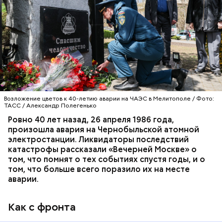
Специалист гражданской обороны Московского
авиацентра Владимир Макеев в 1986 году служил в
Киеве в отдельном механизированном полку
гражданской обороны. На тот момент, когда
произошла авария на Чернобыльской атомной
АВАРИИ
ЧЕРНОБЫЛЬ
ИСТОРИЯ
станции, ему было 26 лет.
Возложение цветов к 40-летию аварии на ЧАЭС в Мелитополе / Фото:
ТАСС / Александр Полегенько
Ровно 40 лет назад, 26 апреля 1986 года,
произошла авария на Чернобыльской атомной
Как гласит предание, совершая паломничество в
электростанции. Ликвидаторы последствий
Иерусалим, Николай Чудотворец по просьбе
катастрофы рассказали «Вечерней Москве» о
отчаявшихся путников молитвой успокоил
том, что помнят о тех событиях спустя годы, и о
разбушевавшееся море.
том, что больше всего поразило их на месте
аварии.
Как рассказывает Житие, преподобный родился в
городке Патаре. С детства Николай проникся
Как с фронта
христианской религией и рано принял решение
посвятить свою жизнь Богу. Целыми днями отрок