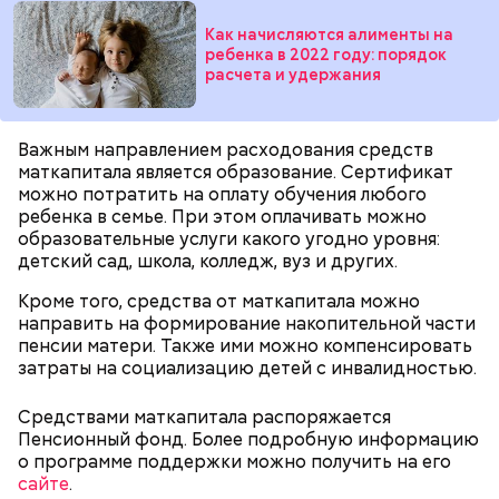
помышлением и всеми моими чувствы; и во исходе
Как начисляются алименты на
души моея помози ми окаянному, умоли Господа
ребенка в 2022 году: порядок
Бога, всея твари Содетеля, избавити мя воздушных
расчета и удержания
мытарств и вечного мучения: да всегда прославляю
Отца и Сына и Святаго Духа, и твое милостивное
По его словам, молния может распасться, улететь
предстательство, ныне и присно и во веки веков.
— Электричества нет. Но есть электростанция. И
Важным направлением расходования средств
или просто погаснуть. Однако есть риск, что она
Аминь.
«Новым рекордам — быть»: как
секретарь партийной организации сжалился и
маткапитала является образование. Сертификат
может и взорваться.
активность Эль-Ниньо может
выделил нам цветной телевизор. И мы вечером
можно потратить на оплату обучения любого
отразиться на предстоящем лете
смогли посмотреть матч, — вспоминает он.
ребенка в семье. При этом оплачивать можно
в России
образовательные услуги какого угодно уровня:
детский сад, школа, колледж, вуз и других.
Кроме того, средства от маткапитала можно
направить на формирование накопительной части
О, всесвятый Николае, угодниче преизрядный
пенсии матери. Также ими можно компенсировать
Господень, теплый наш заступниче, и везде в
затраты на социализацию детей с инвалидностью.
скорбех скорый помощниче!
Средствами маткапитала распоряжается
Одним из запоминающихся событий того периода
Пенсионный фонд. Более подробную информацию
для Макеева стал футбольный матч между
о программе поддержки можно получить на его
киевским «Динамо» и мадридским «Атлетико»,
сайте
.
который состоялся 3 мая в Киеве. Полк Макеева жил