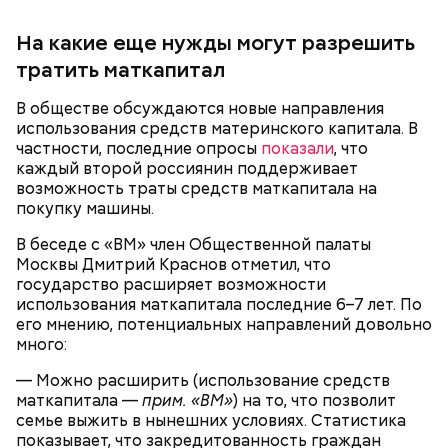
в палатках в лесу около Варовичей, в 12 километрах
от Припяти. А солдатам очень хотелось увидеть
На какие еще нужды могут разрешить
— Может пробить заряд на человека. Нужно вести
трансляцию матча. Макеев поехал к секретарю
себя очень осторожно, будто увидели дикого
тратить маткапитал
партийной организации колхоза и попросил
зверя, затаиться, — добавил академик.
одолжить телевизор.
В обществе обсуждаются новые направления
использования средств материнского капитала. В
частности, последние опросы
показали
, что
каждый второй россиянин поддерживает
возможность траты средств маткапитала на
покупку машины.
В беседе с «ВМ» член Общественной палаты
После получения предельно допустимой дозы
Молитва Николаю чудотворцу
Москвы Дмитрий Краснов отметил, что
радиации Макеева вывели из 30-километровой
государство расширяет возможности
зоны отчуждения, где он до 3 мая проверял на
использования маткапитала последние 6–7 лет. По
уровень радиационной зараженности
его мнению, потенциальных направлений довольно
автотранспорт.
много:
нужно застыть на месте и не двигаться;
— Можно расширить (использование средств
нельзя ни в коем случае махать руками;
маткапитала —
прим. «ВМ»
) на то, что позволит
не стоит пытаться «поймать» молнию или
семье выжить в нынешних условиях. Статистика
потрогать, особенно металлическими
показывает, что закредитованность граждан
предметами.