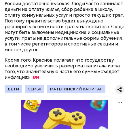
России достаточно высокая. Люди часто занимают
деньги на оплату жилья, сбор ребенка в школу,
оплату коммунальных услуг и просто текущих трат.
Поэтому правительство будет вынуждено
расширить возможность траты маткапитала. Сюда
могут быть включены медицинские и социальные
Множество людей совершают паломнические
услуги, траты на дополнительные формы обучения,
поездки, чтобы поклониться мощам Святителя
в том числе репетиторов и спортивные секции и
— Первые двое суток мы постоянно были на ногах.
Николая, которые находятся в Италии. 19 декабря
многое другое.
Каждые два часа ездили делать замеры радиации.
отмечается Никола Зимний, а 22 мая Никола вешний
Время от выезда до выезда — на отдых. Работа и
или летний. Этот день установлен в память об
Кроме того, Краснов полагает, что государству
есть работа. Ее надо выполнять, — говорит он.
обретении его мощей.
необходимо увеличить размер маткапитала из-за
того, что значительную часть его суммы «съедает
инфляция».
При встрече с шаровой молнией важно не
ДЕТИ
СЕМЬЯ
МАТЕРИНСКИЙ КАПИТАЛ
паниковать, подчеркнул Бычков:
Святой Николай Чудотворец считается
покровителем путешествующих, а также
оберегает детей и подростков. Многие мамы
провожают своих чад на прогулку, прося святого
Николая присмотреть за ними, сберечь от разных
уличных происшествий. Кроме того, святому