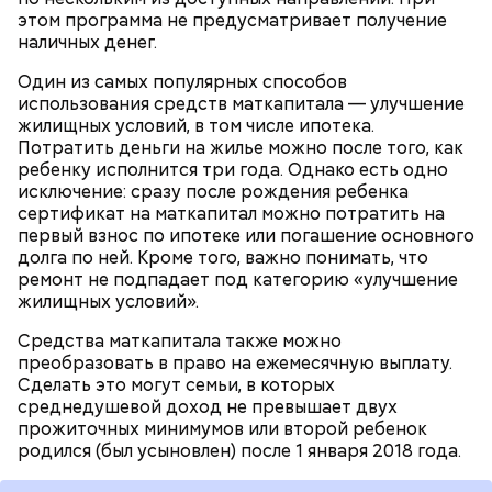
этом программа не предусматривает получение
наличных денег.
Один из самых популярных способов
использования средств маткапитала — улучшение
жилищных условий, в том числе ипотека.
Потратить деньги на жилье можно после того, как
ребенку исполнится три года. Однако есть одно
Николай-угодник и народный
исключение: сразу после рождения ребенка
— Заранее предсказать, как объект себя поведет,
сертификат на маткапитал можно потратить на
календарь
невозможно. Если допустить резкое движение,
первый взнос по ипотеке или погашение основного
Вернулся Макеев в Киев в ночь с 3 на 4 мая. По его
поток воздуха может увлечь шар за человеком, и
долга по ней. Кроме того, важно понимать, что
словам, ему казалось, что он вернулся домой с
тот будет следовать за ним до тех пор, пока не
ремонт не подпадает под категорию «улучшение
фронта с победой.
угаснет, — объяснил Бычков. — Но чаще всего они
жилищных условий».
не взрываются. Это редкий случай. Обычно энергия
Средства маткапитала также можно
у них кончается и они затухают.
преобразовать в право на ежемесячную выплату.
Сделать это могут семьи, в которых
среднедушевой доход не превышает двух
Помози мне грешному и унылому в настоящем сем
прожиточных минимумов или второй ребенок
житии, умоли Господа Бога даровати ми
родился (был усыновлен) после 1 января 2018 года.
оставление всех моих грехов, елико согреших от
юности моея, во всем житии моем, делом, словом,