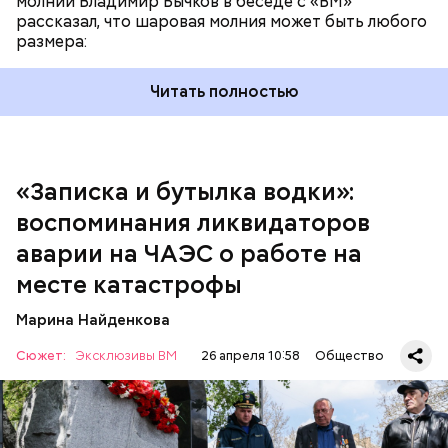
молнии Владимир Бычков в беседе с «ВМ»
добрых дел во славу Божию.
рассказал, что шаровая молния может быть любого
размера:
Читать полностью
— Об аварии я узнал 26 апреля, когда нас подняли
по тревоге. Мы были дома, за нами приехал
транспорт. Привезли в полк. Построились. Сказали,
«Записка и бутылка водки»:
что произошло. Создали мобильный отряд. Через
воспоминания ликвидаторов
несколько часов мы направились в сторону
Чернобыля, — вспоминает Макеев.
аварии на ЧАЭС о работе на
месте катастрофы
Марина Найденкова
Сюжет:
Эксклюзивы ВМ
26 апреля 10:58
Общество
А еще, удержав меч палача, святой Николай спас от
смерти трех мужей, невинно осужденных
корыстолюбивым градоначальником.