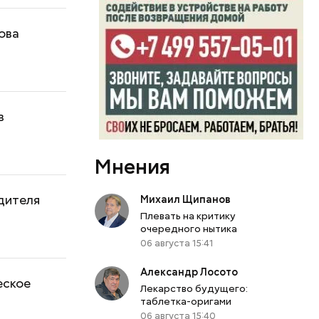
ова
в
Мнения
дителя
Михаил Щипанов
Плевать на критику
очередного нытика
06 августа 15:41
Александр Лосото
еское
Лекарство будущего:
таблетка-оригами
06 августа 15:40