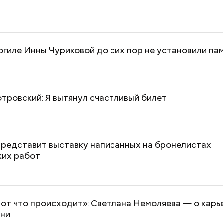
огиле Инны Чуриковой до сих пор не установили па
тровский: Я вытянул счастливый билет
представит выставку написанных на бронелистах
ких работ
от что происходит»: Светлана Немоляева — о карь
зни