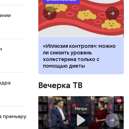
ении
за»
«Иллюзия контроля»: можно
м
такой Роберт
ли снизить уровень
о просят
холестерина только с
А
помощью диеты
ндра
Вечерка ТВ
а премьеру