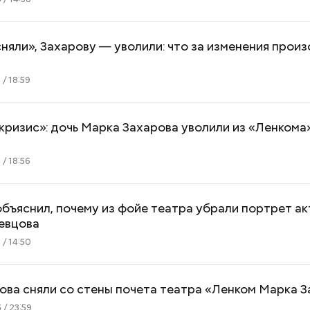
няли», Захарову — уволили: что за изменения произ
/ 18:59
кризис»: дочь Марка Захарова уволили из «Ленкома
/ 18:56
бъяснил, почему из фойе театра убрали портрет а
евцова
 / 14:50
ва сняли со стены почета театра «Ленком Марка 
 / 23:59