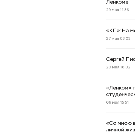
Ленкоме
29 мая 11:36
«КП»: На м
27 мая 03:03
Сергей Пио
20 мая 18:02
«Ленком» 
студенчес
06 мая 15:51
«Со мною в
личной жи