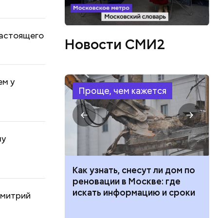
настоящего
Новости СМИ2
ем у
Проще, чем кажется
ну
 100 тысяч
Как узнать, снесут ли дом по
дарства при
реновации в Москве: где
ии: кто может
искать информацию и сроки
Дмитрий
 какие нужны