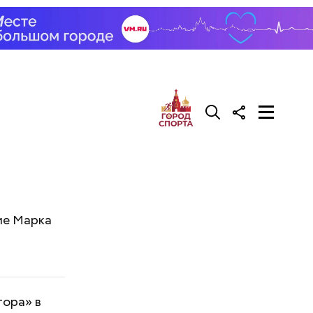
ме Марка
тора» в