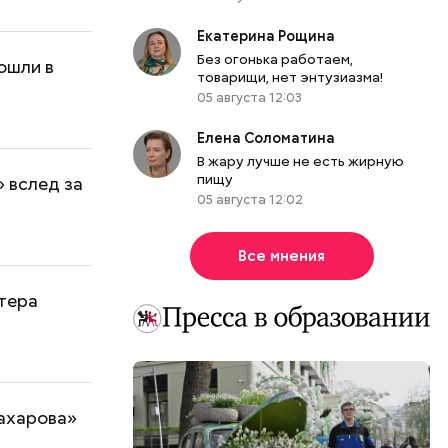
Екатерина Рощина
Без огонька работаем,
ошли в
товарищи, нет энтузиазма!
05 августа 12:03
Елена Соломатина
В жару лучше не есть жирную
пищу
» вслед за
05 августа 12:02
Все мнения
ктера
Захарова»