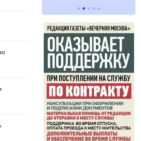
во
и
»