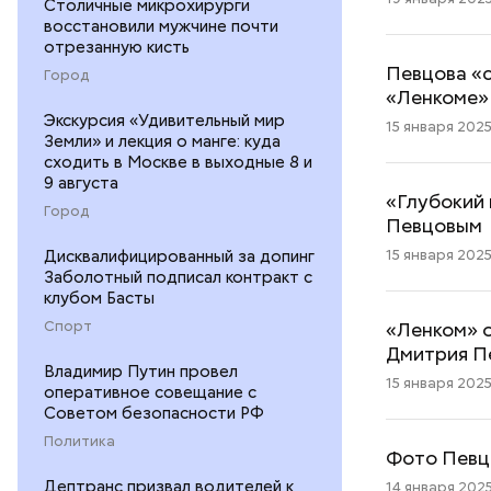
Столичные микрохирурги
восстановили мужчине почти
отрезанную кисть
Певцова «с
Город
«Ленкоме»
Экскурсия «Удивительный мир
15 января 2025 
Земли» и лекция о манге: куда
сходить в Москве в выходные 8 и
9 августа
«Глубокий 
Город
Певцовым
15 января 2025 
Дисквалифицированный за допинг
Заболотный подписал контракт с
клубом Басты
«Ленком» о
Спорт
Дмитрия П
Владимир Путин провел
15 января 2025
оперативное совещание с
Советом безопасности РФ
Политика
Фото Певцо
Дептранс призвал водителей к
14 января 2025