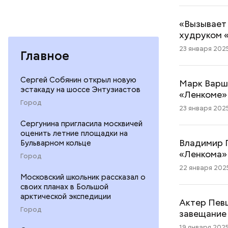
«Вызывает 
худруком 
23 января 2025
Главное
Сергей Собянин открыл новую
Марк Варша
эстакаду на шоссе Энтузиастов
«Ленкоме»
Город
23 января 2025
Сергунина пригласила москвичей
оценить летние площадки на
Владимир 
Бульварном кольце
«Ленкома»
Город
22 января 2025
Московский школьник рассказал о
своих планах в Большой
арктической экспедиции
Актер Пев
Город
завещание
19 января 2025