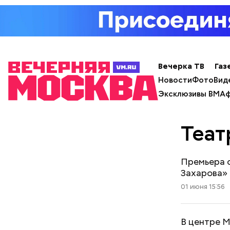
Вечерка ТВ
Газ
Новости
Фото
Вид
Эксклюзивы ВМ
Аф
Теат
Премьера 
Захарова»
01 июня 15:56
В центре М