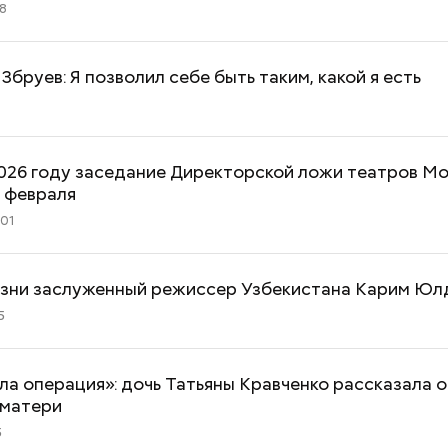
28
Збруев: Я позволил себе быть таким, какой я есть
7
2026 году заседание Директорской ложи театров М
 февраля
:01
изни заслуженный режиссер Узбекистана Карим Ю
5
а операция»: дочь Татьяны Кравченко рассказала о
 матери
5