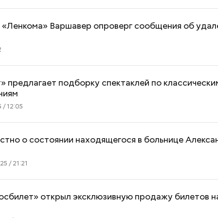
 «Ленкома» Варшавер опроверг сообщения об удал
2
«Семьей это назвать
Дебошир и «гро
» предлагает подборку спектаклей по классически
сложно»: как зависимость от
силовиков: кто 
ниям
смартфона убивает любовь в
Гилман, которог
 / 12:05
паре
освободить СШ
стно о состоянии находящегося в больнице Алекса
5 / 21:21
осбилет» открыл эксклюзивную продажу билетов н