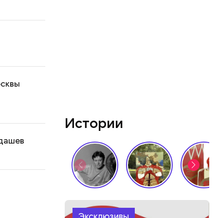
осквы
Истории
лдашев
Эксклюзивы