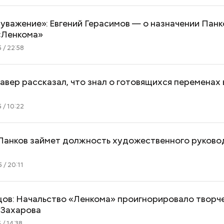
уважение»: Евгений Герасимов — о назначении Панк
«Ленкома»
 / 22:58
вер рассказал, что знал о готовящихся переменах 
 / 10:22
Панков займет должность художественного руково
 / 20:11
цов: Начальство «Ленкома» проигнорировало творч
 Захарова
 / 14:38