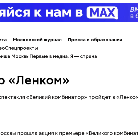
ета
Московский журнал
Пресса в образовании
ео
Спецпроекты
иша Москвы
Первые в медиа. Я — страна
р «Ленком»
спектакля «Великий комбинатор» пройдет в «Ленко
осквы прошла акция к премьере «Великого комбина