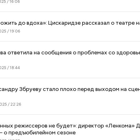
25 / 16:06
ожить до вдоха»: Цискаридзе рассказал о театре 
25 / 19:06
ва ответила на сообщения о проблемах со здоровь
25 / 18:44
сандру Збруеву стало плохо перед выходом на сце
25 / 22:26
Как поменять батареи дома и
Как получить до
не получить штраф
рублей от госу
трудной ситуац
нных режиссеров не будет»: директор «Ленкома» 
претендовать и
— о предъюбилейном сезоне
документы