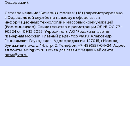
Федерации).
Сетевое издание "Вечерняя Москва" (18+) зарегистрировано
в Федеральной службе по надзору в сфере связи,
информационных технологий и массовых коммуникаций
(Роскомнадзор). Свидетельство о регистрации ЭЛ № ФС 77 -
90524 от 09.12.2025. Учредитель: АО "Редакция газеты
"Вечерняя Москва". Главный редактор
vm.ru
: Александр
Геннадьевич Глуходедов. Адрес редакции: 127015, г.Москва,
Бумажный пр-д, д. 14, стр. 2. Телефон:
+7(499)557-04-24
. Адрес
эл.почты:
edit@vm.ru
. Почта для связи с редакцией сайта:
news@vm.ru
.