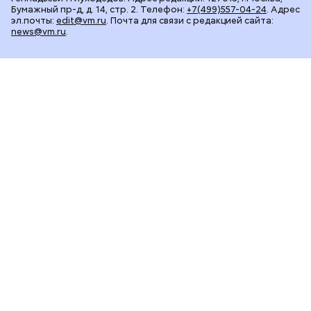
Бумажный пр-д, д. 14, стр. 2. Телефон:
+7(499)557-04-24
. Адрес
эл.почты:
edit@vm.ru
. Почта для связи с редакцией сайта:
news@vm.ru
.