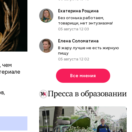
Екатерина Рощина
Без огонька работаем,
товарищи, нет энтузиазма!
05 августа 12:03
Елена Соломатина
В жару лучше не есть жирную
пищу
05 августа 12:02
, чем
0 секунд.
атериале
ерт.
Все мнения
в,