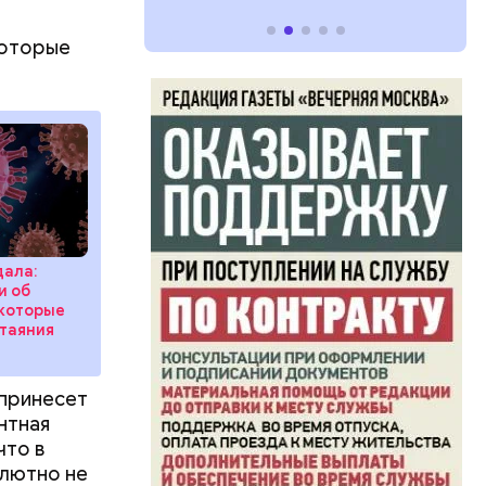
бенно
которые
, а также
ом
дала:
и об
 которые
 таяния
 принесет
нтная
что в
олютно не