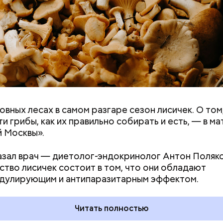
овных лесах в самом разгаре сезон лисичек. О том
ремя жизни молнии (маленькой и средней) около 3
ти грибы, как их правильно собирать и есть, — в м
е могут жить и до нескольких минут, отметил эксп
 Москвы».
азал врач — диетолог-эндокринолог Антон Поляко
тво лисичек состоит в том, что они обладают
дулирующим и антипаразитарным эффектом.
Читать полностью