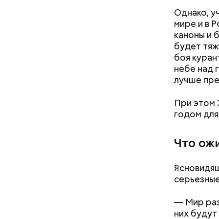
отдать пр
Однако, у
— посовет
мире и в 
каноны и 
будет тяж
боя куран
небе над 
лучше пр
При этом 
годом для
Что ож
Ясновидящ
серьезные
— Может п
осторожно
— Мир раз
академик.
них будут