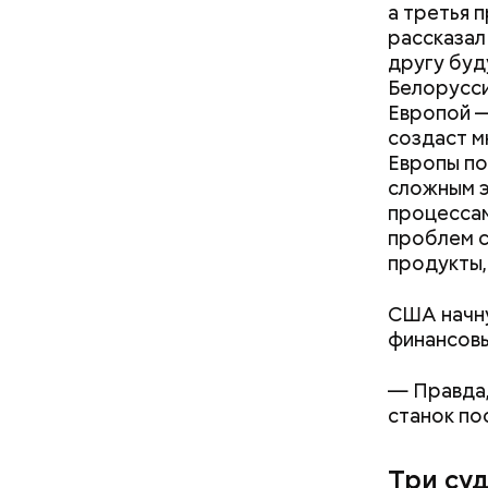
а третья 
рассказал
другу буд
Поляков п
Белорусси
рядом с п
Европой —
накаплива
создаст м
Европы по
сложным э
процессам
проблем с
продукты,
США начну
финансовы
— Правда,
станок по
Три су
нужно з