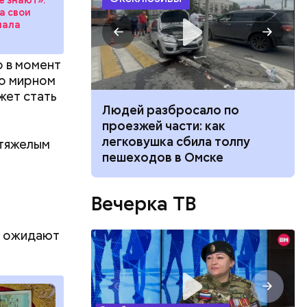
 на
риациям,
а свои
 в России
лала
о в момент
 и снизит
 о мирном
олог
жет стать
ала о
ч: поможет ли
Людей разбросало по
ок сбросить
проезжей части: как
легковушка сбила толпу
 тяжелым
пешеходов в Омске
Вечерка ТВ
ир ожидают
нь
вил