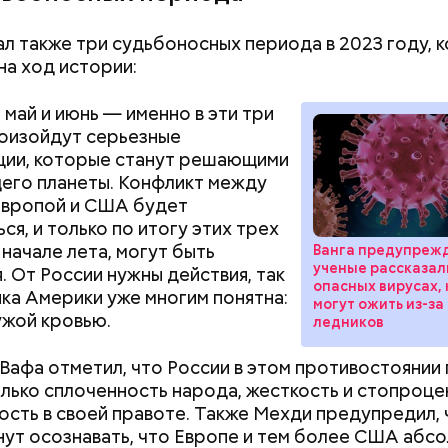
ни в коем случае махать руками;
т пытаться «поймать» молнию или потрогать, осо
ал также три судьбоносных периода в 2023 году, 
ческими предметами.
на ход истории:
 май и июнь — именно в эти три
оизойдут серьезные
о, в лисичках содержится эргостерол (витамин D2)
ции, которые станут решающими
ляют рост патогенных дрожжей в тонком и толст
его планеты. Конфликт между
, сообщил врач.
Европой и США будет
ся, и только по итогу этих трех
 начале лета, могут быть
Ванга предупреж
ученые рассказал
. От России нужны действия, так
опасных вирусах,
ика Америки уже многим понятна:
могут ожить из-за
ужой кровью.
ледников
Вафа отметил, что России в этом противостоянии
лько сплоченность народа, жесткость и стопроце
сть в своей правоте. Также Мехди предупредил, 
нут осознавать, что Европе и тем более США абс