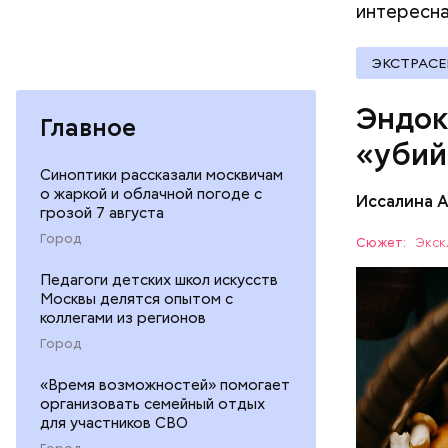
интересна
ЭКСТРАС
При встре
Эндок
Главное
Бычков:
«убий
Синоптики рассказали москвичам
о жаркой и облачной погоде с
Иссалина 
грозой 7 августа
— В них т
Город
комбинаци
Сюжет:
Экск
Использов
ЗДОРОВЬ
Педагоги детских школ искусств
антипараз
Москвы делятся опытом с
коллегами из регионов
Город
«Время возможностей» помогает
организовать семейный отдых
для участников СВО
Город