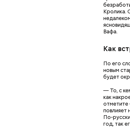
собирать
безработи
рассказал
Кролика. 
недалеком
ясновидящ
Вафа.
Как вс
По его сл
новым стар
будет окру
По его сл
погаснуть.
— То, с к
как накро
отметите 
повлияет 
По-русски
— Лисички
год, так е
тушеном, 