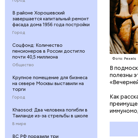
В районе Хорошевский
завершается капитальный ремонт
фасада дома 1956 года постройки
Город
Соцфонд: Количество
пенсионеров в России достигло
почти 40,5 миллиона
Фото: Pexels
Общество
В подмоск
Среднее в
полезны э
Большие ж
Крупное помещение для бизнеса
«Вечерней
на севере Москвы выставили на
торги
Как расск
Город
преимущес
Khaosod: Два человека погибли в
иммуномо
Таиланде из-за стрельбы в школе
В мире
ВС РФ поразили три