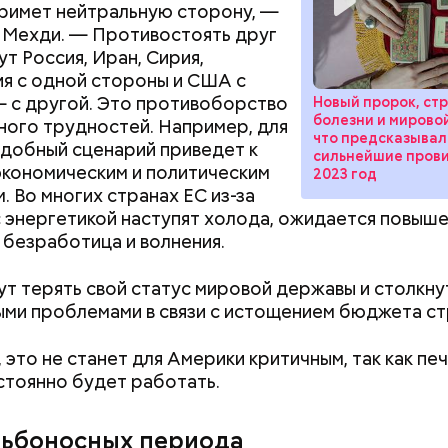
примет нейтральную сторону, —
 Мехди. — Противостоять друг
ут Россия, Иран, Сирия,
редупредил: не стоит собирать грибы у обочин д
я с одной стороны и США с
ромышленными предприятиями, так как они могут
 с другой. Это противоборство
Новый пророк, ст
ть в себе токсические вещества.
болезни и мировой
ного трудностей. Например, для
что предсказывал
добный сценарий приведет к
сильнейшие пров
кономическим и политическим
2023 год
. Во многих странах ЕС из-за
 энергетикой наступят холода, ожидается повыше
 безработица и волнения.
т терять свой статус мировой державы и столкну
ми проблемами в связи с истощением бюджета ст
Как поменять батареи дома и
Как получить до
 это не станет для Америки критичным, так как пе
не получить штраф
рублей от госу
стоянно будет работать.
трудной ситуац
претендовать и
дьбоносных периода
астыть на месте и не двигаться;
документы