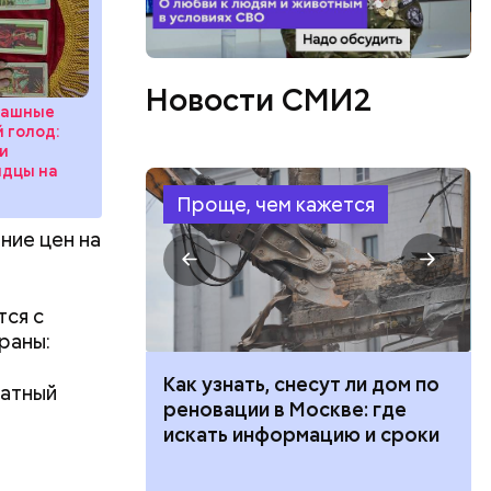
орог или
Новости СМИ2
рашные
 голод:
и
идцы на
Проще, чем кажется
ние цен на
тся с
раны:
 100 тысяч
Как узнать, снесут ли дом по
чатный
дарства при
реновации в Москве: где
ии: кто может
искать информацию и сроки
 какие нужны