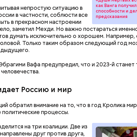
может отразиться
едпочтение маринованным, соленым и тушеным ва
как Ванга получил
предстоящем лете
читывая непростую ситуацию в
овал эндокринолог.
способности и де
России в частности, соблюсти все
предсказания
быть в прекрасном настроении
ело, заметил Мехди. Но важно постараться именн
Вернет молодость
тов думать исключительно о хорошем. Например,
воспаление: диет
головой. Только таким образом следующий год мо
Писарева рассказ
Хотела спасти малыша: как
Вода за 10 тыся
пользе черники
едыдущего.
мать и сын погибли при
японский напит
падении из окна в Раменском
лишний вес
Эбрагими Вафа предупредил, что и 2023-й станет
 человечества.
идает Россию и мир
ий обратил внимание на то, что в год Кролика м
 политические процессы.
робить заряд на человека. Нужно вести себя оче
, будто увидели дикого зверя, затаиться, — доба
делится на три коалиции. Две из
 направлены друг против друга,