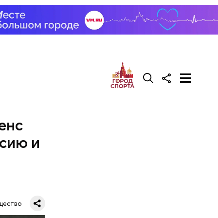
 к тому,
упредил
енс
ссию и
 поэтому
ак
.
щество