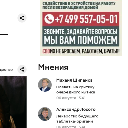
еркнул
 —
тва). Эта
Мнения
.
щество
ернативных
Михаил Щипанов
Плевать на критику
очередного нытика
06 августа 15:41
Александр Лосото
Лекарство будущего:
таблетка-оригами
06 августа 15:40