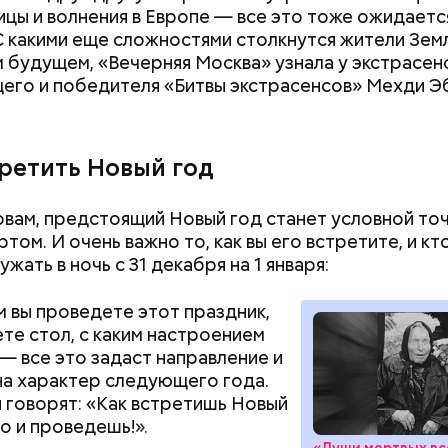
обычные грибы, которые растут рядом, «Вечерне
цы и волнения в Европе — все это тоже ожидается
 эксперт по грибам Дмитрий Тихомиров.
С какими еще сложностями столкнутся жители Земл
 будущем, «Вечерняя Москва» узнала у экстрасенс
его и победителя «Битвы экстрасенсов» Мехди Э
третить Новый год
овам, предстоящий Новый год станет условной то
том. И очень важно то, как вы его встретите, и кт
жать в ночь с 31 декабря на 1 января:
овам, молния может распасться, улететь или прост
 Однако есть риск, что она может и взорваться.
ем вы проведете этот праздник,
ете стол, с каким настроением
— все это задаст направление и
на характер следующего года.
 говорят: «Как встретишь Новый
 можно употреблять в различном виде: жареном, 
«Новым рекордам 
го и проведешь!».
как активность Эл
сушеном и соленом. Однако с точки зрения польз
«Души мертвых вс