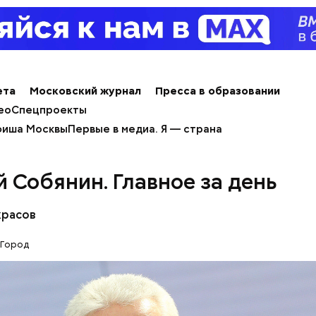
ета
Московский журнал
Пресса в образовании
ео
Спецпроекты
иша Москвы
Первые в медиа. Я — страна
ионный центр градостроительного
й Собянин. Главное за день
кса
красов
Город