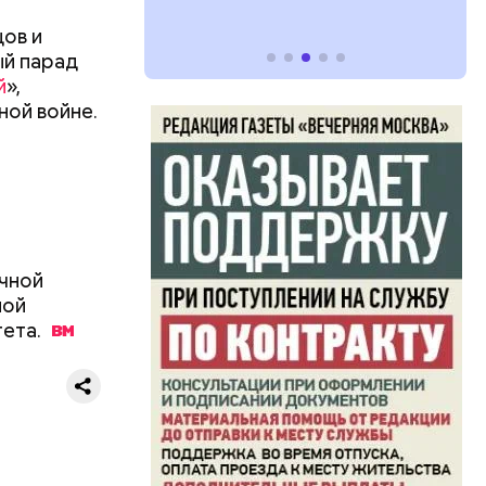
ов и
 за
ый парад
скву
й
»,
ной войне.
ичной
ной
ета.