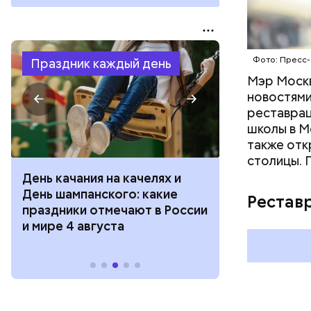
Фото: Пресс-
Праздник каждый день
Мэр Москв
новостями
реставрац
школы в М
также отк
столицы. 
День качания на качелях и
День арбуза
День шампанского: какие
с зеркалом: 
Рестав
праздники отмечают в России
отмечают в Р
и мире 4 августа
августа