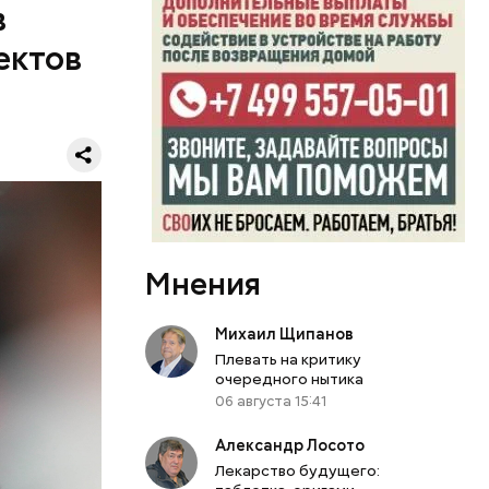
ов
в
ожится на
ектов
тся около
бот
 / Видео:
униор»,
Мнения
ер
 Дом
ополис
Михаил Щипанов
е
Плевать на критику
очередного нытика
06 августа 15:41
Александр Лосото
Лекарство будущего: