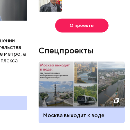
О проекте
ршении
тельства
Спецпроекты
е метро, а
мплекса
День шевеления пальцами ног
и Международный день
подкаблучника: какие
и
праздники отмечают в России
и мире 6 августа
Москва выходит к воде