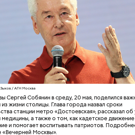
Вода за 10 тысяч: поможет ли
Людей разброс
японский напиток сбросить
проезжей части:
лишний вес
легковушка сби
пешеходов в Ом
оказывает
беспрецедентные темпы
строительства 
 Зыков / АГН Москва
 она достигла максимального показателя за после
 за первые семь месяцев года проложено 14,7 килом
ы Сергей Собянин в среду, 20 мая, поделился ва
 в работах задействованы 25 станций и 10
 из жизни столицы. Глава города назвал сроки
оходческих механизированных комплексов.
ства станции метро «Достоевская», рассказал об
сообщил, что 16 столичных учеников 5–7-х классов
 медицины, а также о том, как кадетское движение
лями
, еще 17 получили дипломы призеров на всер
ие и помогает воспитывать патриотов. Подробне
«Большая перемена».
 «Вечерней Москвы».