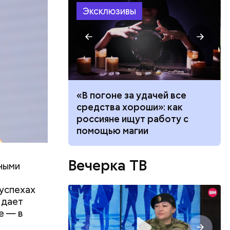
Эксклюзивы
ало по
«В погоне за удачей все
 как
средства хороши»: как
ла толпу
россияне ищут работу с
ске
помощью магии
метро, и в
дние пять
Вечерка ТВ
етра
жными
 успехах
стали
 дает
оссийском
е — в