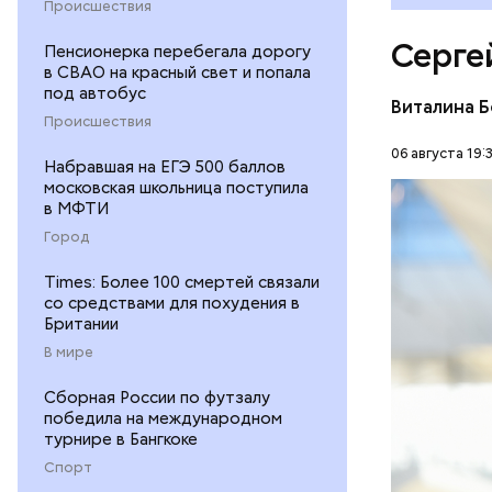
Происшествия
Серге
Пенсионерка перебегала дорогу
в СВАО на красный свет и попала
под автобус
Виталина 
Происшествия
06 августа 19:
Набравшая на ЕГЭ 500 баллов
В Москве 
московская школьница поступила
— памятни
в МФТИ
специалис
РЕСТАВРА
Город
построенн
15 лет со
ШКОЛЫ
Times: Более 100 смертей связали
религиозн
со средствами для похудения в
Британии
В мире
Сборная России по футзалу
победила на международном
турнире в Бангкоке
Спорт