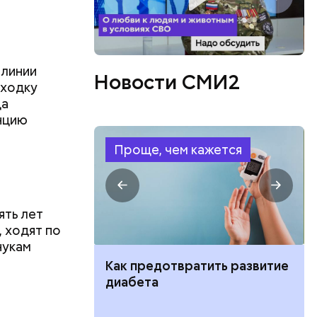
 линии
Новости СМИ2
оходку
ца
нцию
Проще, чем кажется
ять лет
, ходят по
нукам
ут ли дом по
Как предотвратить развитие
кве: где
диабета
цию и сроки