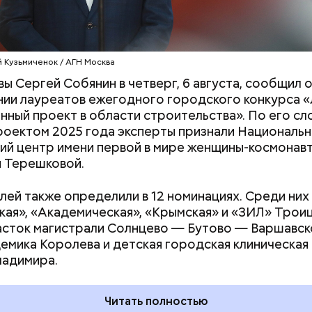
й Кузьмиченок / АГН Москва
ы Сергей Собянин в четверг, 6 августа, сообщил 
в Молжаниновском районе
ии лауреатов ежегодного городского конкурса 
нный проект в области строительства». По его сл
роектом 2025 года эксперты признали Националь
ий центр имени первой в мире женщины-космонав
 Терешковой.
ей также определили в 12 номинациях. Среди них
кая», «Академическая», «Крымская» и «ЗИЛ» Трои
асток магистрали Солнцево — Бутово — Варшавск
емика Королева и детская городская клиническая
ладимира.
Читать полностью