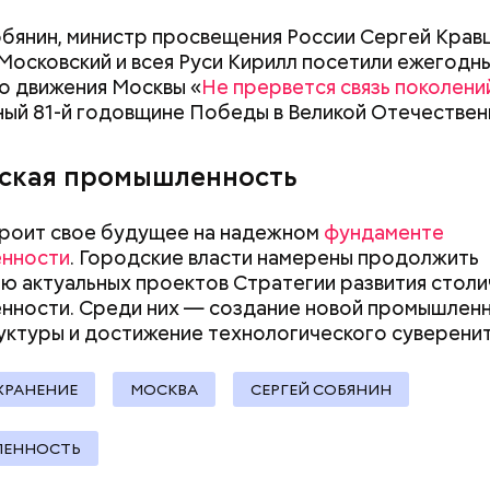
 вам, друзья, за высокий профессионализм,
документы
бянин, министр просвещения России Сергей Кравц
стный труд и огромный вклад в развитие столицы,
Московский и всея Руси Кирилл посетили ежегодн
нные проекты, которые делают нашу любимую Мо
о движения Москвы «
Не прервется связь поколени
и комфортной, — написал Собянин в
МАКС
.
ый 81-й годовщине Победы в Великой Отечествен
ская промышленность
роит свое будущее на надежном
фундаменте
нности
. Городские власти намерены продолжить
ay
ю актуальных проектов Стратегии развития стол
нности. Среди них — создание новой промышлен
deo
уктуры и достижение технологического
суверенит
ХРАНЕНИЕ
МОСКВА
СЕРГЕЙ СОБЯНИН
ЕННОСТЬ