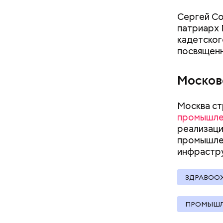
— Спасибо
Сергей Со
добросове
патриарх 
реализова
кадетског
красивой 
посвященн
Москов
Москва ст
промышле
Pl
реализаци
промышле
Vi
инфрастр
ЗДРАВОО
ПРОМЫШЛ