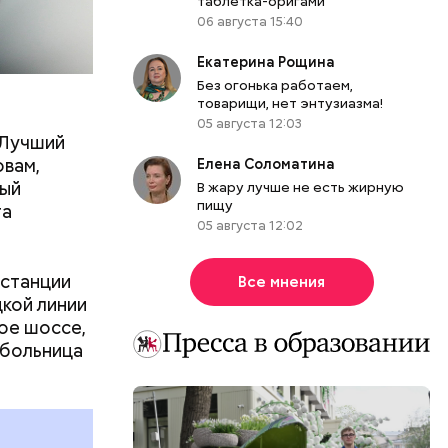
таблетка-оригами
06 августа 15:40
Екатерина Рощина
Без огонька работаем,
товарищи, нет энтузиазма!
о
05 августа 12:03
«Лучший
овам,
Елена Соломатина
ный
В жару лучше не есть жирную
пищу
та
05 августа 12:02
 станции
Все мнения
цкой линии
ое шоссе,
 больница