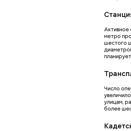
Станци
Активное
метро про
шестого ш
диаметром
планирует
Трансп
Число опе
увеличил
улицам, р
более шес
Как поменять батареи дома и
не получить штраф
Строит
Кадетс