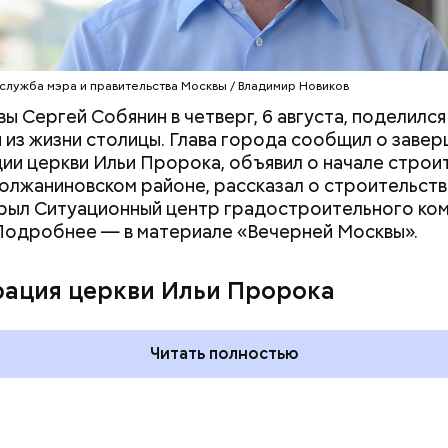
служба мэра и правительства Москвы / Владимир Новиков
ы Сергей Собянин в четверг, 6 августа, поделился
 из жизни столицы. Глава города сообщил о заве
ии церкви Ильи Пророка, объявил о начале строи
олжаниновском районе, рассказал о строительств
рыл Ситуационный центр градостроительного ко
Подробнее — в материале «Вечерней Москвы».
 и День поцелуев
День тульского пряника и
какие праздники
День сидения на
рация церкви Ильи Пророка
оссии и мире 3
подоконниках: какие
праздники отмечают в Росси
и мире 2 августа
Читать полностью