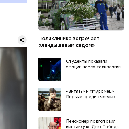
Поликлиника встречает
и Пророка
«ландышевым садом»
здании
ский храм,
Студенты показали
 последние
эмоции через технологии
ъектов
«Витязь» и «Муромец».
Первые среди тяжелых
Пенсионер подготовил
выставку ко Дню Победы