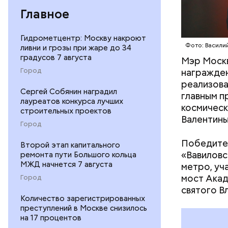
Главное
Гидрометцентр: Москву накроют
Фото: Васили
ливни и грозы при жаре до 34
градусов 7 августа
Мэр Москв
Школа 
Город
награжден
реализова
Сергей Собянин наградил
главным п
лауреатов конкурса лучших
космическ
строительных проектов
Валентины
Город
Победител
Второй этап капитального
«Вавиловс
ремонта пути Большого кольца
МЖД начнется 7 августа
метро, уч
мост Акад
Город
святого В
Количество зарегистрированных
преступлений в Москве снизилось
на 17 процентов