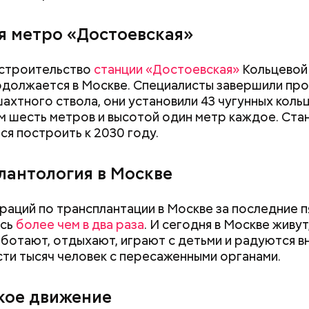
я метро «Достоевская»
 строительство
станции «Достоевская»
Кольцевой
должается в Москве. Специалисты завершили пр
ахтного ствола, они установили 43 чугунных коль
 шесть метров и высотой один метр каждое. Ста
ся построить к 2030 году.
лантология в Москве
раций по трансплантации в Москве за последние п
ось
более чем в два раза
. И сегодня в Москве живут
аботают, отдыхают, играют с детьми и радуются в
ти тысяч человек с пересаженными органами.
Как получить до 100 тысяч
Как узнать, снес
рублей от государства при
реновации в Мос
ельство метро
трудной ситуации: кто может
искать информа
кое движение
претендовать и какие нужны