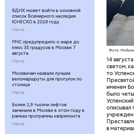
реки, о
ВДНХ может войти в основной
19 авгу
список Всемирного наследия
и иные 
ЮНЕСКО в 2028 году
А вскор
Город
Пародия н
Ореховы
экзотичес
посколь
МЧС предупредило о жаре до
«идеологи
плюс 35 градусов в Москве 7
Фото: Мобиль
властей в
августа
борющиес
14 август
Город
Килмеру, 
светом, ка
принесла 
то Успенс
Москвичам назвали лучшие
веломаршруты для прогулок по
Пресвятой
столице
именем Бо
Город
было четы
Успенский
Более 2,9 тысячи лифтов
описывал 
заменили в Москве в этом году в
учрежден 
рамках программы капремонта
Преставле
Город
в материа