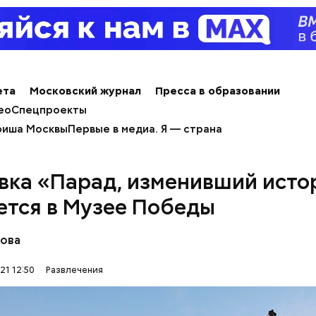
бовнику Винсу (Майкл Мэдсен) совершить дерзко
е двух членов мафии и забрать у них чемоданчик 
нег. Парочка отправляется в автомобильное пут
от места происшествия. «Вырубив» Винса, Фэй о
ю к частному детективу Джеку и просит его сыми
.
ета
Московский журнал
Пресса в образовании
ео
Спецпроекты
иша Москвы
Первые в медиа. Я — страна
вка «Парад, изменивший ист
ется в Музее Победы
кова
21 12:50
Развлечения