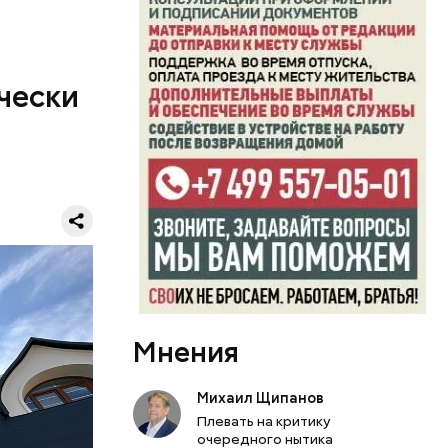
чески
Мнения
том,
14
Михаил Щипанов
о
Плевать на критику
очередного нытика
вящают