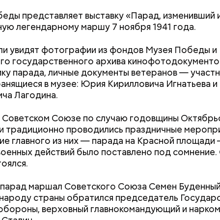
еды представляет выставку «Парад, изменивший 
ую легендарному маршу 7 ноября 1941 года.
и увидят фотографии из фондов Музея Победы и
основное: нельзя относиться к посту как к мученич
го государственного архива кинофотодокументо
. Это и не испытание в полной мере, а возможност
ку парада, личные документы ветеранов — участн
 наедине с Богом. Ваши помощники в это время — 
ранящиеся в музее: Юрия Кирилловича Игнатьева и
ст и отказ от удовольствий для тела и духа. Без м
ча Лагодина.
 увеселений пост стал бы просто диетой, а ведь с
ивительно красивой приключенческой сказке Рона
о не в этом.
полнил роль мошенника, но при этом искусного и
в Советском Союзе по случаю годовщины Октябрь
го воина Мадмартигана, который помогает главн
 традиционно проводились праздничные меропри
 чудесную девочку Элору к родителям. Снятый за
е главного из них — парада на Красной площади 
на колец» и совершенных компьютерных технолог
военных действий было поставлено под сомнение.
Уиллоу» все так же вызывает интерес и поражает
оялся.
ие. Удивительно, но в 1988 году главной «приманк
был не фэнтезийный сюжет, а именно 29-летний Ки
парад маршал Советского Союза Семен Буденный
 до этого сыгравший в мегауспешном фильме «Лу
 народу страны обратился председатель Государ
 На съемках актер познакомился со своей будуще
обороны, верховный главнокомандующий и нарко
ли.