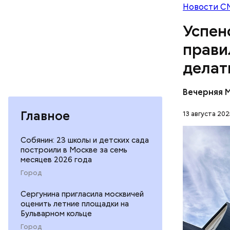
Чего не
Новости С
Успенс
прави
Мадмарт
делат
Вечерняя 
Главное
13 августа 202
Собянин: 23 школы и детских сада
построили в Москве за семь
месяцев 2026 года
Город
13 авгу
пока ещ
Сергунина пригласила москвичей
оценить летние площадки на
На Успе
ПРАВОСЛ
Бульварном кольце
августа
Город
освящаю