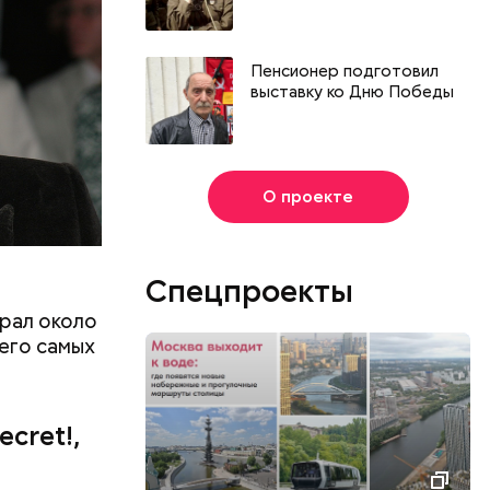
Пенсионер подготовил
выставку ко Дню Победы
О проекте
Спецпроекты
грал около
 его самых
cret!,
День собирания звезд и
Международный день
холостяка: какие праздники