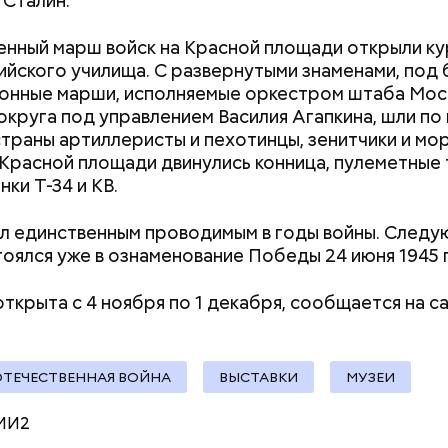
 Сталин.
Как получить до 100 тысяч
Как узнать, снес
рублей от государства при
реновации в Мос
нный марш войск на Красной площади открыли к
трудной ситуации: кто может
искать информа
йского училища. С развернутыми знаменами, под
претендовать и какие нужны
онные марши, исполняемые оркестром штаба Мос
документы
округа под управлением Василия Агапкина, шли по
траны артиллеристы и пехотинцы, зенитчики и мор
Красной площади двинулись конница, пулеметные 
ки Т-34 и КВ.
л единственным проводимым в годы войны. След
rk.gov.ru
оялся уже в ознаменование Победы 24 июня 1945 
открыта с 4 ноября по 1 декабря, сообщается на с
у» (Willow, 1988)
ОТЕЧЕСТВЕННАЯ ВОЙНА
ВЫСТАВКИ
МУЗЕИ
МИ2