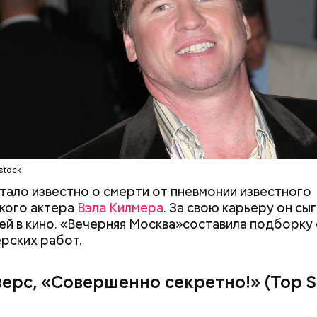
ршенно секретно!» (Top Secret!, 1984)
stock
стало известно о смерти от пневмонии известного
кого актера
Вэла Килмера
. За свою карьеру он сы
ей в кино. «Вечерняя Москва»составила подборку
ерских работ.
ерс, «Совершенно секретно!» (Top Se
 на качелях и
День арбуза и День поцелуев
ского: какие
с зеркалом: какие праздники
тмечают в России
отмечают в России и мире 3