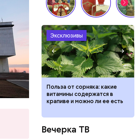
Эксклюзивы
асивые
дравления
ведет к
Польза от сорняка: какие
пасно
витамины содержатся в
ain,
рвов глаз
крапиве и можно ли ее есть
Вечерка ТВ