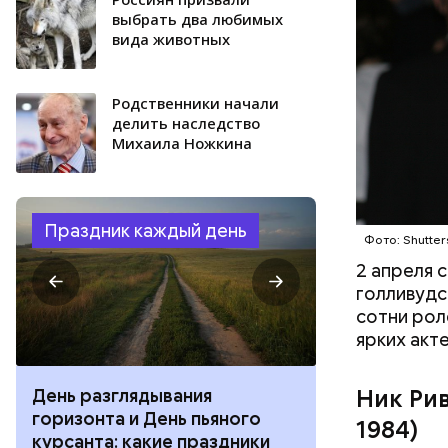
выбрать два любимых
вида животных
Родственники начали
делить наследство
Михаила Ножкина
Фото: «Сове
Праздник каждый день
Фото: Shutter
2 апреля 
голливудс
сотни рол
ярких акт
Ник Рив
День разглядывания
День качания
горизонта и День пьяного
День шампан
1984)
курсанта: какие праздники
праздники о