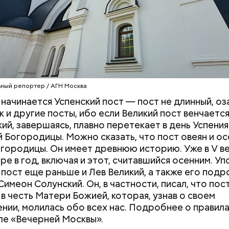
зера, источники.
ста — Яблочный Спас. В церкви освящают яблоки, 
плоды.
е после окончания Успенского поста наступает Сп
а популярные в 1980-е годы шпионские триллеры 
й — 29 августа. Иначе его называют Хлебным Спа
кие мелодрамы многих поставила в тупик из-за св
ку по времени он совпадает с окончанием жатвы.
ческой диверсионности» — представители немец
ный репортер / АГН Москва
ыглядят в фильме как фашистские оккупанты, якобы
я с подпольным движением во Франции. Дебютан
а начинается Успенский пост — пост не длинный, о
блестяще исполнившему все вокальные партии, ка
к и другие посты, ибо если Великий пост венчаетс
мировую известность.
кий, завершаясь, плавно перетекает в день Успения
 Богородицы. Можно сказать, что пост овеян и о
городицы. Он имеет древнюю историю. Уже в V ве
ре в год, включая и этот, считавшийся осенним. У
 пост еще раньше и Лев Великий, а также его под
Симеон Солунский. Он, в частности, писал, что пос
в честь Матери Божией, которая, узнав о своем
нии, молилась обо всех нас. Подробнее о правил
ле «Вечерней Москвы».