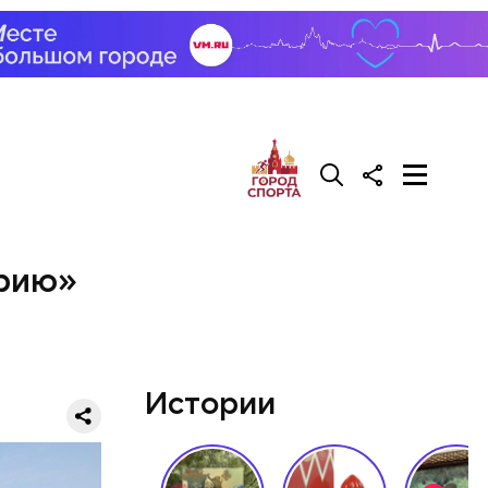
е
с огромной
ешествие
бращается
тировать
орию»
Истории