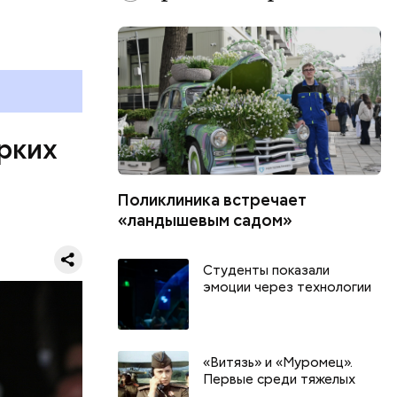
Третьего
НАТО, для
творить
цев служит
рких
 из разных
Риверс,
ольного
Поликлиника встречает
«ландышевым садом»
Студенты показали
эмоции через технологии
«Витязь» и «Муромец».
Первые среди тяжелых