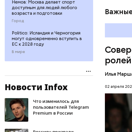
Немов: Москва делает спорт
доступным для людей любого
Важные
возраста и подготовки
Город
Восточная
рейха, за
Politico: Исландия и Черногория
чего похи
могут одновременно вступить в
мину «Пол
ЕС к 2028 году
Совер
междунаро
В мире
ролей
стран мир
который в
сопротив
Илья Марш
Новости Infox
02 апреля 202
Что изменилось для
ГОЛЛИВУ
пользователей Telegram
Premium в России
Россиян призвали