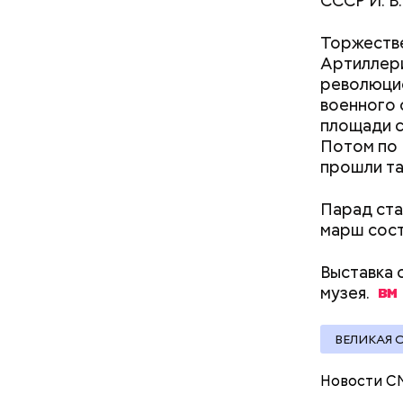
СССР И. В.
Как поменять батареи дома и
не получить штраф
Торжестве
Артиллери
революци
военного 
площади с
Потом по 
прошли тан
Парад ста
Фото: glava.
марш сост
Выставка 
музея.
Фото: «Уилло
ВЕЛИКАЯ 
Новости С