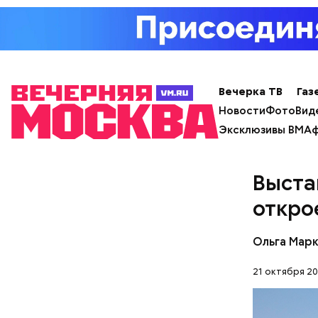
своему лю
ограблени
суммой де
подальше 
за помощь
ее смерть
Вечерка ТВ
Газ
Новости
Фото
Вид
Эксклюзивы ВМ
Аф
Выста
откро
Ольга Мар
21 октября 20