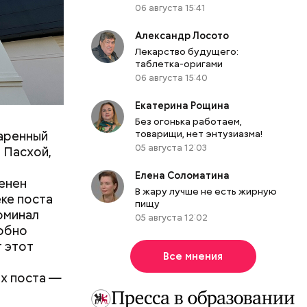
06 августа 15:41
виноград
Александр Лосото
Лекарство будущего:
ас
таблетка-оригами
и
сом,
06 августа 15:40
оей
ких
Екатерина Рощина
Без огонька работаем,
ту
товарищи, нет энтузиазма!
заренный
05 августа 12:03
ртина
я Пасхой,
Елена Соломатина
сенен
В жару лучше не есть жирную
ке поста
пищу
поминал
05 августа 12:02
робно
т этот
Все мнения
ах поста —