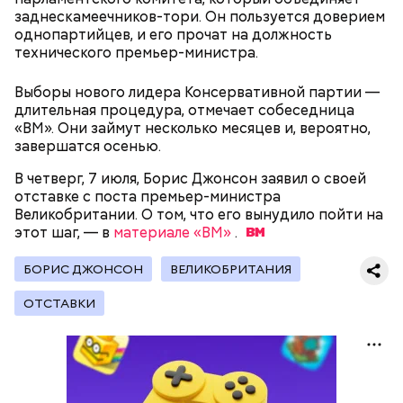
заднескамеечников-тори. Он пользуется доверием
— Для группы из пяти человек такое путешествие
однопартийцев, и его прочат на должность
обойдется в пределах 340 белорусских рублей
технического премьер-министра.
(около 10311 рублей по ЦБ РФ — п
рим. «ВМ»
), —
уточнил он.
Выборы нового лидера Консервативной партии —
длительная процедура, отмечает собеседница
«ВМ». Они займут несколько месяцев и, вероятно,
завершатся осенью.
В четверг, 7 июля, Борис Джонсон заявил о своей
отставке с поста премьер-министра
Великобритании. О том, что его вынудило пойти на
этот шаг, — в
материале «ВМ»
.
БОРИС ДЖОНСОН
ВЕЛИКОБРИТАНИЯ
ОТСТАВКИ
Собеседник «Вечерней Москвы» отметил, что еще
несколько лет назад о таких походах даже мечтать
не приходилось, но сегодня это вполне
укладывается в рамки официальной экскурсии с
гидом.