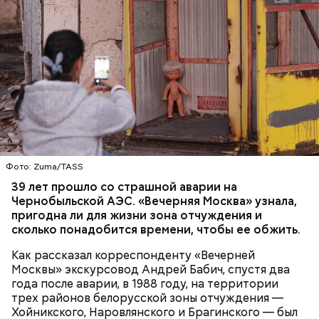
— Протяженность зоны отчуждения составляет
примерно 30 километров. Включает она несколько
районов Гомельской области. Понятное дело, что
территория под защитой, здесь строгий
пропускной режим и круглосуточное наблюдение,
БЕЛАРУСЬ
ЧЕРНОБЫЛЬ
— отметил Бабич.
Фото: Zuma/TASS
39 лет прошло со страшной аварии на
Чернобыльской АЭС. «Вечерняя Москва» узнала,
пригодна ли для жизни зона отчуждения и
сколько понадобится времени, чтобы ее обжить.
Как рассказал корреспонденту «Вечерней
Москвы» экскурсовод Андрей Бабич, спустя два
года после аварии, в 1988 году, на территории
трех районов белорусской зоны отчуждения —
Хойникского, Наровлянского и Брагинского — был