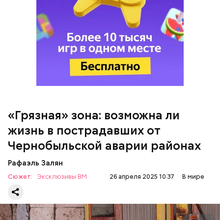
«Грязная» зона: возможна ли
Так как расстояния большие, экскурсионные
жизнь в пострадавших от
группы преодолевают первые 15 километров на
автобусе. Проезжают вглубь леса, пробираясь по
Чернобыльской аварии районах
одичавшим местам, где начинается самая «грязная»
зона.
Рафаэль Залян
Сюжет:
Эксклюзивы ВМ
26 апреля 2025 10:37
В мире