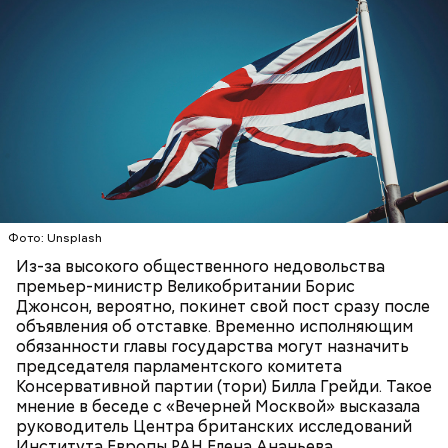
Фото: Unsplash
— Во время перелета вы больше облучаетесь, чем в
период нахождения не территории в течение
Из-за высокого общественного недовольства
одного рабочего дня, — констатировал он.
премьер-министр Великобритании Борис
Джонсон, вероятно, покинет свой пост сразу после
объявления об отставке. Временно исполняющим
обязанности главы государства могут назначить
председателя парламентского комитета
Консервативной партии (тори) Билла Грейди. Такое
мнение в беседе с «Вечерней Москвой» высказала
руководитель Центра британских исследований
Института Европы РАН Елена Ананьева.