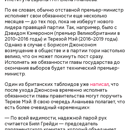
По ее словам, обычно отставной премьер-министр
исполняет свои обязанности еще несколько
месяцев — до тех пор, пока не изберут нового
лидера правящей партии. Так, например, было с
Дэвидом Кэмероном (премьер Великобритании в
Гид отметил, что еще далеко не все туристические
2010–2016 годы) и Терезой Мэй (2016–2019 годы).
маршруты проложены, пока это больше похоже на
Однако в случае с Борисом Джонсоном
эксперимент. Бабич заверил, что туристам не стоит
возмущение в обществе и в партии тори настолько
беспокоиться насчет риска получить опасную дозу
велико, что он может покинуть пост сразу.
радиации.
Исполнять же обязанности главы государства до
окончания выборов будет технический премьер-
министр.
Один из британских таблоидов уже
написал
, что
после ухода Джонсона временно исполнять
обязанности главы правительства могут поручить
Терезе Мэй. В свою очередь Ананьева полагает, что
есть более очевидный «временщик»:
— По всей видимости, надежной парой рук
считается Билл Грейди — председатель
парламентского комитета, который объединяет