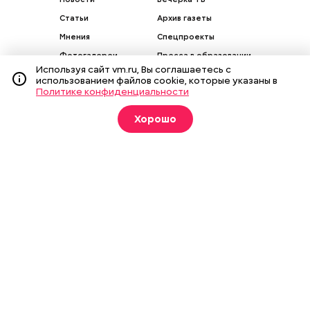
Статьи
Архив газеты
Мнения
Спецпроекты
Фотогалереи
Пресса в образовании
Используя сайт vm.ru, Вы соглашаетесь с
использованием файлов cookie, которые указаны в
Политике конфиденциальности
Хорошо
Подписка на печатные
издания
Оформить
О газете
Реклама
Подписка на бумажные издания
Архив газеты
Вакансии
Команда
Контакты
Правовая информация