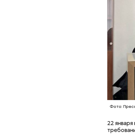
Анонимный
было неск
услуги нян
Фото: Прес
22 января
требовани