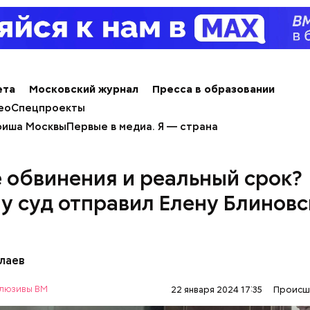
ета
Московский журнал
Пресса в образовании
ео
Спецпроекты
иша Москвы
Первые в медиа. Я — страна
 обвинения и реальный срок?
емя образ положительной матери не вызывал вопр
 изменила госпитализация семилетнего пасынка же
у суд отправил Елену Блиновс
лаев
люзивы ВМ
22 января 2024 17:35
Происш