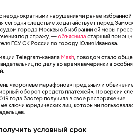
рабство в Бахрей
 с неоднократными нарушениями ранее избранной
я сегодня следствие ходатайствует перед Замос
судом города Москвы об избрании ей меры пресе
ючения под стражу, —
объяснила
старший помощн
еля ГСУ СК России по городу Юлия Иванова.
мации Telegram-канала
Mash
, поводом стало обще
свидетельниц по делу во время вечеринки в особня
й.
ду число несовершеннолетних детей, воспитываем
день «королеве марафонов» предъявили обвинение
емой, достигло 15, самый младший из которых поя
ерный оборот средств платежей». По версии сле
9 году. В частности, трое малышей родились в 2012
019 года блогер получила в свое распоряжение
о, двумя годами позже женщина рассказала в соц
ые ключи юридических лиц, которыми пользовалас
 ребенка, которого она забрала из подмосковног
адельцев.
получить условный срок