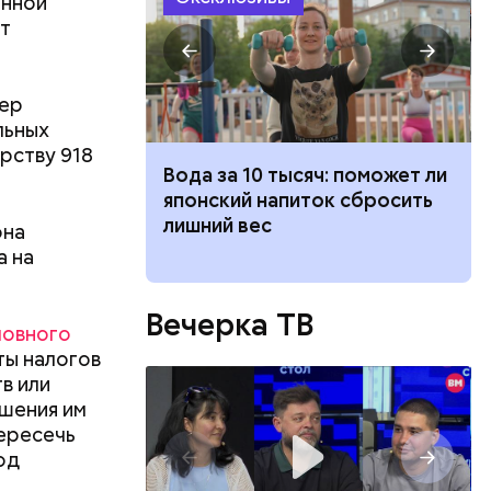
енной
т
ждивении у
гер
льных
рству 918
ка: какие
Вода за 10 тысяч: поможет ли
жатся в
японский напиток сбросить
 ли ее есть
лишний вес
она
а на
Вечерка ТВ
ловного
ты налогов
в или
ршения им
пересечь
од