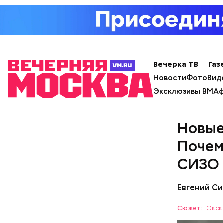
Вечерка ТВ
Газ
Новости
Фото
Вид
Эксклюзивы ВМ
Аф
Новые
Долгое вр
кого. Все
Почем
СИЗО
Евгений Си
Сюжет:
Экск