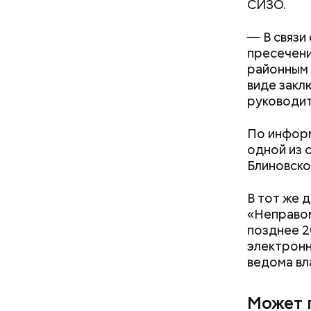
СИЗО.
— В связи
пресечени
районным 
виде закл
руководит
По инфор
одной из 
Блиновско
К 2023 го
В тот же 
подозрева
«Неправом
свет в 201
позднее 2
Кроме тог
электронн
сетях про
ведома вл
дома.
Может 