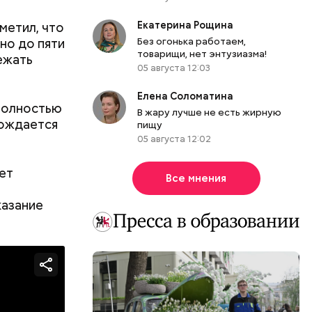
метил, что
Екатерина Рощина
но до пяти
Без огонька работаем,
товарищи, нет энтузиазма!
ежать
05 августа 12:03
Елена Соломатина
полностью
В жару лучше не есть жирную
бождается
пищу
05 августа 12:02
ет
Все мнения
казание
хорошим
имер — мои
, —