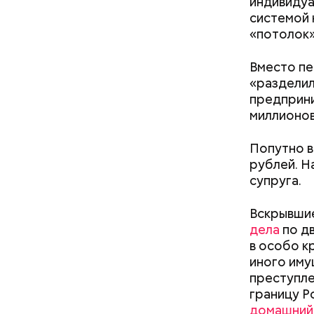
индивидуа
системой 
«потолок»
Примечате
подозрева
Вместо пе
«разделил
предприни
ало по
«Семьей это назвать
миллионов
: как
сложно»: как зависимость от
ла толпу
смартфона убивает любовь в
Попутно в
мске
паре
рублей. Н
супруга.
Вскрывшие
дела
по дв
в особо к
иного иму
преступле
границу Р
домашний