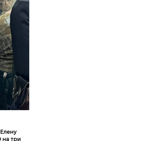
о
 Елену
 на три