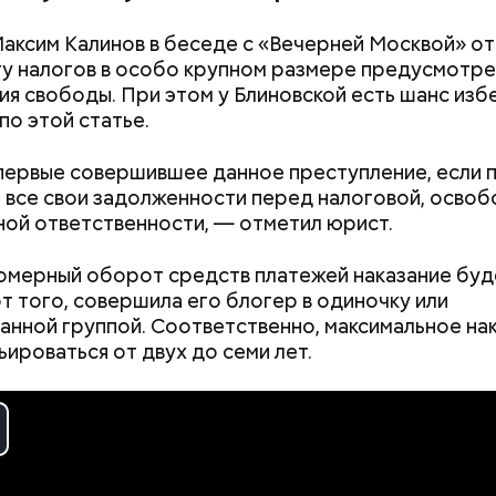
аксим Калинов в беседе с «Вечерней Москвой» от
ту налогов в особо крупном размере предусмотре
ия свободы. При этом у Блиновской есть шанс изб
по этой статье.
первые совершившее данное преступление, если 
 все свои задолженности перед налоговой, осво
ной ответственности, — отметил юрист.
омерный оборот средств платежей наказание буд
от того, совершила его блогер в одиночку или
анной группой. Соответственно, максимальное на
ьироваться от двух до семи лет.
убокое убеждение — нельзя быть одновременно 
том и хорошей мамой. Я выбрала второе, ну а пр
 воспитавшие шестерых детей в любви и достатке
ала
Логинова местной газете.
ay