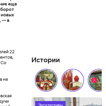
ение еще
оборот
м новых
, — в
елей 22
ентов,
Истории
 Со
а на
овская
дучи
Эксклюзивы