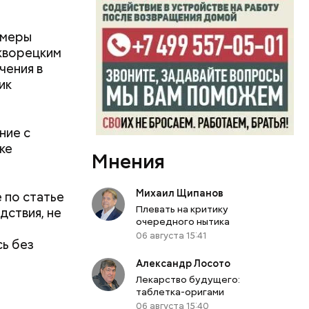
н
 меры
кворецким
чения в
ик
ние с
ке
Мнения
ых в семье
Михаил Щипанов
 по статье
вился на
Плевать на критику
дствия, не
 году.
очередного нытика
иальных
06 августа 15:41
ь без
о детского
Александр Лосото
Лекарство будущего:
таблетка-оригами
06 августа 15:40