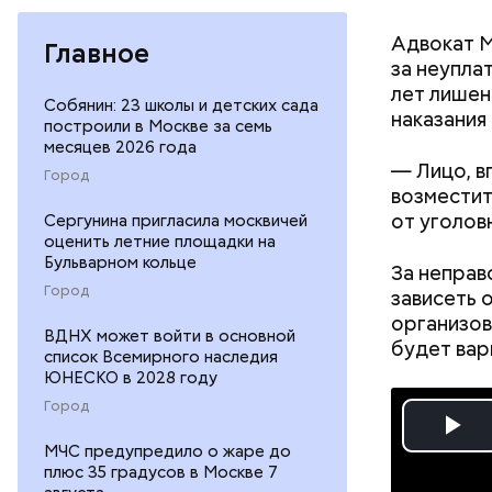
Адвокат М
Главное
за неупла
лет лишен
Собянин: 23 школы и детских сада
наказания 
построили в Москве за семь
месяцев 2026 года
— Лицо, в
Город
возместит
от уголов
Сергунина пригласила москвичей
оценить летние площадки на
Бульварном кольце
За неправ
Город
зависеть 
организов
ВДНХ может войти в основной
будет вар
список Всемирного наследия
— Мое гл
ЮНЕСКО в 2028 году
специалис
Город
родители,
рассказыв
Pl
МЧС предупредило о жаре до
плюс 35 градусов в Москве 7