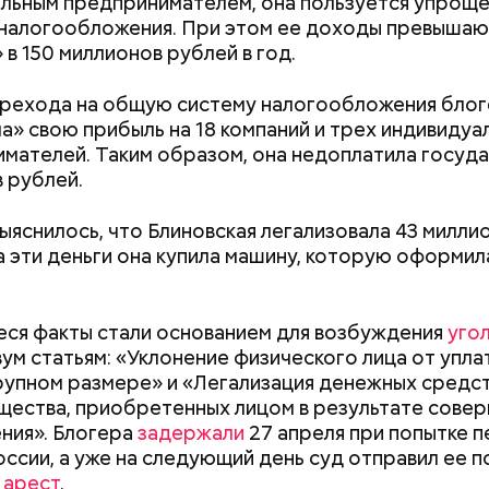
льным предпринимателем, она пользуется упрощ
налогообложения. При этом ее доходы превышаю
 в 150 миллионов рублей в год.
льно и то, что 12 детей, которые находились на и
емой, имеют инвалидность.
рехода на общую систему налогообложения бло
а» свою прибыль на 18 компаний и трех индивидуа
мателей. Таким образом, она недоплатила госуда
«Неизбежно приведет к
Польза от сорня
 рублей.
слепоте»: чем опасно
витамины содер
повреждение нервов глаз
крапиве и можно
ыяснилось, что Блиновская легализовала 43 милли
после ковида
а эти деньги она купила машину, которую оформил
ся факты стали основанием для возбуждения
уго
ум статьям: «Уклонение физического лица от упла
рупном размере» и «Легализация денежных средст
щества, приобретенных лицом в результате сове
ния». Блогера
задержали
27 апреля при попытке 
оссии, а уже на следующий день суд отправил ее п
 арест
.