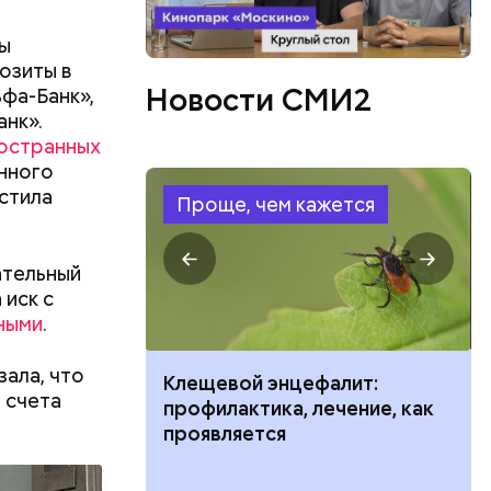
вы
позиты в
Новости СМИ2
фа-Банк»,
нк».
ностранных
 женщина
енного
и
стила
Проще, чем кажется
ательный
 иск с
ными
.
ала, что
ить развитие
Клещевой энцефалит:
о счета
профилактика, лечение, как
проявляется