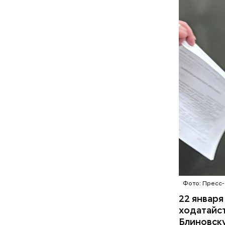
Фото: Пресс-
Привле
22 январ
ходатайст
Блиновску