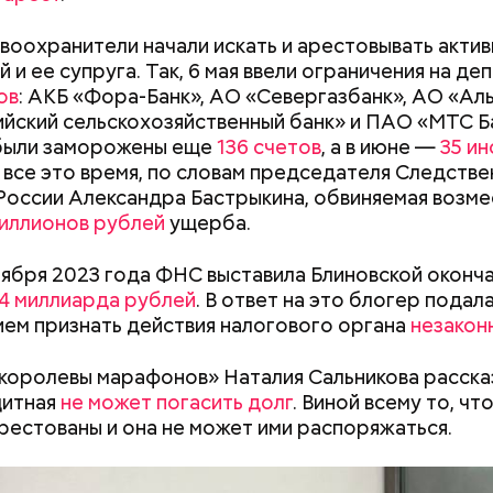
воохранители начали искать и арестовывать акти
 и ее супруга. Так, 6 мая ввели ограничения на де
ов
: АКБ «Фора-Банк», АО «Севергазбанк», АО «Аль
йский сельскохозяйственный банк» и ПАО «МТС Ба
были заморожены еще
136 счетов
, а в июне —
35 и
и содержались в нормальных условиях. При этом
а все это время, по словам председателя Следств
жала из дома и занималась своими делами. С детьм
России Александра Бастрыкина, обвиняемая возме
 находится няня, — сообщил собеседник «ВМ».
миллионов рублей
ущерба.
оября 2023 года ФНС выставила Блиновской оконч
,4 миллиарда рублей
. В ответ на это блогер подала
ем признать действия налогового органа
незакон
королевы марафонов» Наталия Сальникова рассказ
Как узнать, снесут ли дом по
Как предотврат
щитная
не может погасить долг
. Виной всему то, чт
реновации в Москве: где
диабета
рестованы и она не может ими распоряжаться.
искать информацию и сроки