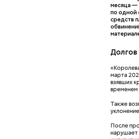
месяца — 
по одной
средств п
обвинений
материал
Долгов
«Королева
марта 202
взявших к
временем 
Также воз
уклонение
После про
нарушает 