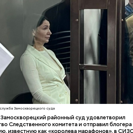
служба Замоскворецкого суда
кла внимание следователей случайн
я Замоскворецкий районный суд удовлетворил
во Следственного комитета и отправил блогера
ю, известную как «королева марафонов», в СИЗО