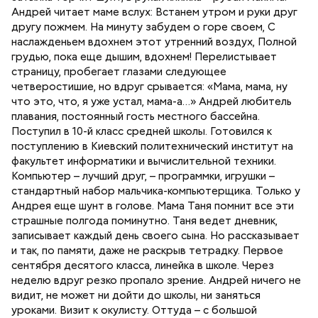
Андрей читает маме вслух: Встанем утром и руки друг
другу пожмем. На минуту забудем о горе своем, С
наслажденьем вдохнем этот утренний воздух, Полной
грудью, пока еще дышим, вдохнем! Перелистывает
страницу, пробегает глазами следующее
четверостишие, но вдруг срывается: «Мама, мама, ну
что это, что, я уже устал, мама-а…» Андрей любитель
плавания, постоянный гость местного бассейна.
Поступил в 10-й класс средней школы. Готовился к
поступлению в Киевский политехнический институт на
факультет информатики и вычислительной техники.
Компьютер – лучший друг, – программки, игрушки –
стандартный набор мальчика-компьютерщика. Только у
Андрея еще шунт в голове. Мама Таня помнит все эти
страшные полгода поминутно. Таня ведет дневник,
записывает каждый день своего сына. Но рассказывает
и так, по памяти, даже не раскрыв тетрадку. Первое
сентября десятого класса, линейка в школе. Через
неделю вдруг резко пропало зрение. Андрей ничего не
видит, не может ни дойти до школы, ни заняться
уроками. Визит к окулисту. Оттуда – с большой