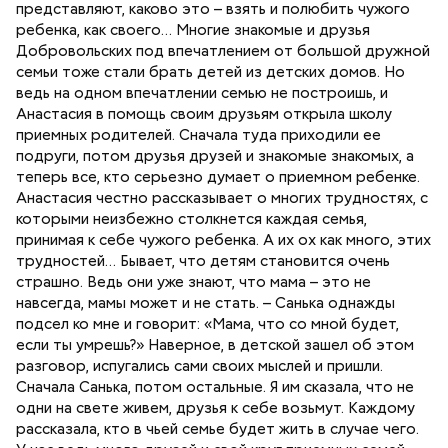
представляют, каково это – взять и полюбить чужого
ребенка, как своего… Многие знакомые и друзья
Добровольских под впечатлением от большой дружной
семьи тоже стали брать детей из детских домов. Но
ведь на одном впечатлении семью не построишь, и
Анастасия в помощь своим друзьям открыла школу
приемных родителей. Сначала туда приходили ее
подруги, потом друзья друзей и знакомые знакомых, а
теперь все, кто серьезно думает о приемном ребенке.
Анастасия честно рассказывает о многих трудностях, с
которыми неизбежно столкнется каждая семья,
принимая к себе чужого ребенка. А их ох как много, этих
трудностей… Бывает, что детям становится очень
страшно. Ведь они уже знают, что мама – это не
навсегда, мамы может и не стать. – Санька однажды
подсел ко мне и говорит: «Мама, что со мной будет,
если ты умрешь?» Наверное, в детской зашел об этом
разговор, испугались сами своих мыслей и пришли.
Сначала Санька, потом остальные. Я им сказала, что не
одни на свете живем, друзья к себе возьмут. Каждому
рассказала, кто в чьей семье будет жить в случае чего.