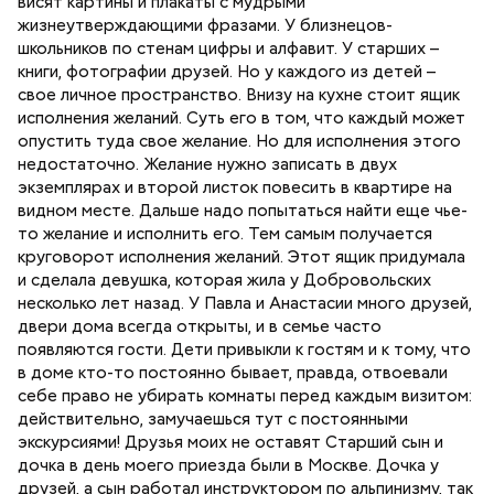
висят картины и плакаты с мудрыми
жизнеутверждающими фразами. У близнецов-
школьников по стенам цифры и алфавит. У старших –
книги, фотографии друзей. Но у каждого из детей –
свое личное пространство. Внизу на кухне стоит ящик
исполнения желаний. Суть его в том, что каждый может
опустить туда свое желание. Но для исполнения этого
недостаточно. Желание нужно записать в двух
экземплярах и второй листок повесить в квартире на
видном месте. Дальше надо попытаться найти еще чье-
то желание и исполнить его. Тем самым получается
круговорот исполнения желаний. Этот ящик придумала
и сделала девушка, которая жила у Добровольских
несколько лет назад. У Павла и Анастасии много друзей,
двери дома всегда открыты, и в семье часто
появляются гости. Дети привыкли к гостям и к тому, что
в доме кто-то постоянно бывает, правда, отвоевали
себе право не убирать комнаты перед каждым визитом:
действительно, замучаешься тут с постоянными
экскурсиями! Друзья моих не оставят Старший сын и
дочка в день моего приезда были в Москве. Дочка у
друзей, а сын работал инструктором по альпинизму, так