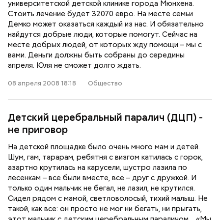
университетской детской клинике города Мюнхена.
Стоить лечение будет 32070 евро. На месте семьи
Демко может оказаться каждый из нас. И обязательно
найдутся добрые люди, которые помогут. Сейчас на
месте добрых людей, от которых жду помощи – мы с
вами. Деньги должны быть собраны до середины
апреля. Юля не сможет долго ждать.
08 апреля 2008 18:18
Общество
Детский церебральный паралич (ДЦП) -
не приговор
На детской площадке было очень много мам и детей.
Шум, гам, тарарам, ребятня с визгом катилась с горок,
азартно крутилась на карусели, шустро лазила по
лесенкам – все были вместе, все – друг с дружкой. И
только один мальчик не бегал, не лазил, не крутился.
Сидел рядом с мамой, светловолосый, тихий малыш. Не
такой, как все: он просто не мог ни бегать, ни прыгать,
этот мальчик с детским церебральным параличом… «Мы