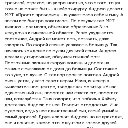
тревогой, страхом, но уверенностью, что этого-то уж
точно не может быть – к нейрохирургу. Андрею делают
МРТ. «Просто проверим», – внушает мама себе и сыну. А
потом все быстро покатилось. По результатам МРТ
диагноз – рак мозга, объемное образование 3-го
желудочка и пинеальной области. Резко ухудшается
состояние, Андрей не может есть, вставать, даже
говорить. По скорой спешно уезжают в больницу. Так
началось хождение по мукам для всей семьи. Андрею
делали шунтирование, облучали спинной мозг.
Постоянные звонки в скорую помощь и дорога на
машине с мигалками от дома до больницы. Состояние
то хуже, то лучше. С тех пор прошло полгода. Андрей
очень устал, у него сдают нервы. Мама, инженер в
вычислительном центре, твердит как молитву: «У нас
единственный сын, помогите нам спасти его, помогите
нам, пожалуйста». Таня говорит, что любовь к Хайяму
досталась Андрею от нее. Говорит с гордостью. И не
мудрено, ведь у нее единственный сын, самый умный и
самый дорогой. Друзья звонят Андрею, но не приходят,
оно и понятно, каково это, с шунтом в голове друзей