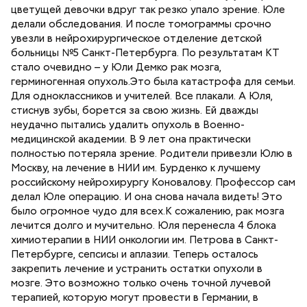
цветущей девочки вдруг так резко упало зрение. Юле
делали обследования. И после томограммы срочно
увезли в нейрохирургическое отделение детской
больницы №5 Санкт-Петербурга. По результатам КТ
стало очевидно – у Юли Демко рак мозга,
герминогенная опухоль.Это была катастрофа для семьи.
Для одноклассников и учителей. Все плакали. А Юля,
стиснув зубы, борется за свою жизнь. Ей дважды
неудачно пытались удалить опухоль в Военно-
медицинской академии. В 9 лет она практически
полностью потеряла зрение. Родители привезли Юлю в
Москву, на лечение в НИИ им. Бурденко к лучшему
российскому нейрохирургу Коновалову. Профессор сам
делал Юле операцию. И она снова начала видеть! Это
было огромное чудо для всех.К сожалению, рак мозга
лечится долго и мучительно. Юля перенесла 4 блока
химиотерапии в НИИ онкологии им. Петрова в Санкт-
Петербурге, сепсисы и аплазии. Теперь осталось
закрепить лечение и устранить остатки опухоли в
мозге. Это возможно только очень точной лучевой
терапией, которую могут провести в Германии, в