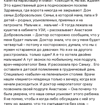
Калитка нараспашку и плакат: «Заходите, мы вас ждали».
Это единственный дом в подмосковном поселке
Здравница, где ворота никогда не закрывают. Дом
семьи Добровольских. Семьи, в которой мама, папа и 9
детей – родных, усыновленных, приемных и на
патронате. Мальчик и… мальчик! – Я тогда лежала на
кушетке в кабинете УЗИ, – рассказывает Анастасия
Добровольская. – Доктор осторожно сообщила, что у
меня будет мальчик. Доктор знала, что он у меня будет
четвертый – потому и «осторожно», думала, что мы с
мужем «стараемся до девочки». Но я из-за другого
расстроилась: только один? А я-то хотела двойню
мальчишек! А тут звонок по мобильному, моя подруга,
врач-невропатолог Вика. И рассказала про Саньку… Его
оставили в детской поликлинике в грудничковый день.
Специально «забыли» на пеленальном столике. Врачи
нашли «лишнего» младенца только к вечеру, когда все
начали расходиться. И доктор невропатолог сразу
позвонила своей подруге Анастасии. – Она почему-то
была уверена, что наша семья усыновит этого ребенка.
Я не помню, чтобы я когда-либо обсуждала с ней эту
тему, но, видимо, что-то считывается без слов, –