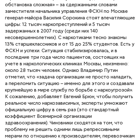
обстановка сложная» – за сдержанными словами
заместителя начальника управления ФСКН по Москве
генерал-майора Василия Сорокина стоят впечатляющие
цифры: 12 тысяч наркопреступлений и 5 тысяч
задержанных в 2007 году (среди них 140
несовершеннолетних). С наркотиками тесно знакомы
13% старшеклассников и от 15 до 25% студентов. Есть у
ФСКН и успехи. Ситуация стабилизировалась, и в
последние три года число пациентов, состоящих на
учете в наркологических клиниках Москвы, неизменно:
около 28 тысяч человек. Однако Владимир Путин
отметил, что «задача организации не просто наладить,
а переломить ситуацию – именно для этого и создавали
крупнейшую в мире службу по борьбе с наркоугрозой».
К сожалению, добавляет Евгений Брюн, чтобы получить
реальное число наркозависимых, эксперты умножают
официальную цифру в семь раз (это стандартный
коэффициент Всемирной организации
здравоохранения). Чиновники сходятся на том, что
проблему не решить одними лишь репрессивными
мерами по отношению к производителям, перевозчикам