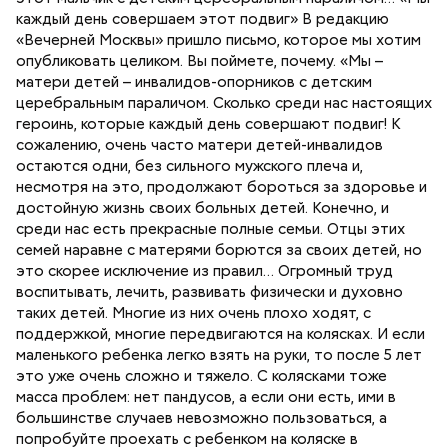
каждый день совершаем этот подвиг» В редакцию
«Вечерней Москвы» пришло письмо, которое мы хотим
опубликовать целиком. Вы поймете, почему. «Мы –
матери детей – инвалидов-опорников с детским
церебральным параличом. Сколько среди нас настоящих
героинь, которые каждый день совершают подвиг! К
сожалению, очень часто матери детей-инвалидов
остаются одни, без сильного мужского плеча и,
несмотря на это, продолжают бороться за здоровье и
достойную жизнь своих больных детей. Конечно, и
среди нас есть прекрасные полные семьи. Отцы этих
семей наравне с матерями борются за своих детей, но
это скорее исключение из правил… Огромный труд
воспитывать, лечить, развивать физически и духовно
таких детей. Многие из них очень плохо ходят, с
поддержкой, многие передвигаются на колясках. И если
маленького ребенка легко взять на руки, то после 5 лет
это уже очень сложно и тяжело. С колясками тоже
масса проблем: нет пандусов, а если они есть, ими в
большинстве случаев невозможно пользоваться, а
попробуйте проехать с ребенком на коляске в