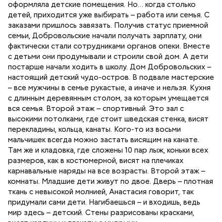
оформляла детские помещения. Но… когда столько
детей, приходится уже выбирать – работа или семья. С
заказами пришлось завязать. Получив статус приемной
семьи, Добровольские начали получать зарплату, они
фактически стали сотрудниками органов опеки. Вместе
с детьми они продумывали и строили свой дом. А дети
постарше начали ходить в школу. Дом Добровольских –
настоящий детский чудо-остров. В подвале мастерские
– все мужчины в семье рукастые, а иначе и нельзя. Кухня
с длинным деревянным столом, за которым умещается
вся семья. Второй этаж – спортивный. Это зал с
высокими потолками, где стоит шведская стенка, висят
перекладины, кольца, канаты. Кого-то из восьми
мальчишек всегда можно застать висящим на канате.
Там же и кладовка, где сложены 10 пар лыж, коньки всех
размеров, как в костюмерной, висят на плечиках
карнавальные наряды на все возрасты. Второй этаж –
комнаты. Младшие дети живут по двое. Дверь – плотная
ткань с невысокой молнией, Анастасия говорит, так
придумали сами дети. Нагибаешься – и входишь, ведь
мир здесь – детский. Стены разрисованы красками,