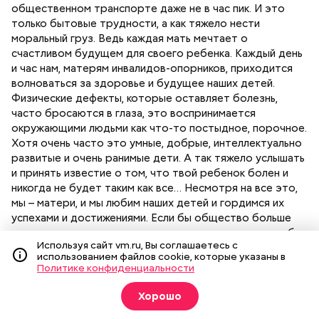
общественном транспорте даже не в час пик. И это
только бытовые трудности, а как тяжело нести
моральный груз. Ведь каждая мать мечтает о
счастливом будущем для своего ребенка. Каждый день
и час нам, матерям инвалидов-опорников, приходится
волноваться за здоровье и будущее наших детей.
Физические дефекты, которые оставляет болезнь,
часто бросаются в глаза, это воспринимается
окружающими людьми как что-то постыдное, порочное.
Хотя очень часто это умные, добрые, интеллектуально
развитые и очень ранимые дети. А так тяжело услышать
и принять известие о том, что твой ребенок болен и
никогда не будет таким как все… Несмотря на все это,
мы – матери, и мы любим наших детей и гордимся их
успехами и достижениями. Если бы общество больше
знало о таких семьях и таких детях, люди перестали бы
Используя сайт vm.ru, Вы соглашаетесь с
сторониться людей с внешними физическими дефектами
использованием файлов cookie, которые указаны в
(а ведь даже телепередачи, которые рассказывают о
Политике конфиденциальности
нас и наших проблемах, стоят в телевизионной сетке
рано утром в выходной или поздно ночью). Нам
Хорошо
кажется, что поднять авторитет матери можно на