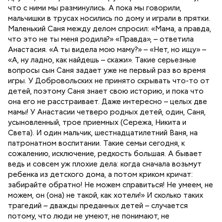
что с ними мы разминулись. А пока мы говорили,
мальчишки в трусах носились по дому и играли в прятки.
Маленький Саня между делом спросил: «Мама, а правда,
что это не ты меня родила?» «Правда», – ответила
Анастасия. «А ты видела мою маму?» – «Нет, но ищу» –
«А, ну ладно, как найдешь – скажи». Такие серьезные
вопросы сын Саня задает уже не первый раз во время
игры. У Добровольских не принято скрывать что-то от
детей, поэтому Саня знает свою историю, и пока что
она его не расстраивает. Даже интересно – целых две
мамы! У Анастасии четверо родных детей, один, Саня,
усыновленный, трое приемных (Сережа, Никита и
Света). И один мальчик, шестнадцатилетний Ваня, на
патронатном воспитании. Такие семьи сегодня, к
сожалению, исключение, редкость большая. А бывает
ведь и совсем уж плохие дела: когда сначала возьмут
ребенка из детского дома, а потом криком кричат:
забирайте обратно! Не можем справиться! Не умеем, не
можем, он (она) не такой, как хотели!» И сколько таких
трагедий – дважды преданных детей – случается
потому, что люди не умеют, не понимают, не