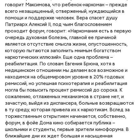
говорит Максимова, что ребенок-наркоман – прежде
всего незащищенный, отверженный, нуждающийся в
помощи и поддержке человек. Вера спасет душу
Патриарх Алексий II, под чьим благословением
проходит форум, говорит: «Наркомания есть в первую
очередь духовная болезнь, главной ее причиной
является отсутствие смысла жизни, опустошенность,
которую пытаются заполнить мнимым богатством
наркотических иллюзий». Еще одна проблема –
реабилитация. По словам Евгения Брюна, хотя в
медицинском отношении мы делаем все возможное и
находимся на общемировом уровне в 20% годовых
ремиссий, но успешная психотерапия и реабилитация
могла бы повысить процент ремиссий до сорока. К
сожалению, отлаженных механизмов в стране нет, и
зачастую, выйдя из диспансера, больные возвращаются
в ту среду, которая привела их к наркотикам. Вслед за
торжественным открытием начинается, собственно,
форум, в фойе Дома кино собирается публика –
школьники и студенты, первые зрители кинофорума. В
ближайшие дни их ждет большая и насыщенная