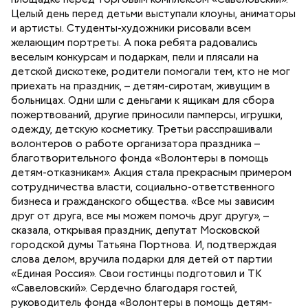
Целый день перед детьми выступали клоуны, аниматоры
и артисты. Студенты-художники рисовали всем
желающим портреты. А пока ребята радовались
веселым конкурсам и подаркам, пели и плясали на
детской дискотеке, родители помогали тем, кто не мог
приехать на праздник, – детям-сиротам, живущим в
больницах. Одни шли с деньгами к ящикам для сбора
пожертвований, другие приносили памперсы, игрушки,
одежду, детскую косметику. Третьи расспрашивали
волонтеров о работе организатора праздника –
благотворительного фонда «Волонтеры в помощь
детям-отказникам». Акция стала прекрасным примером
сотрудничества власти, социально-ответственного
бизнеса и гражданского общества. «Все мы зависим
друг от друга, все мы можем помочь друг другу», –
сказала, открывая праздник, депутат Московской
городской думы Татьяна Портнова. И, подтверждая
слова делом, вручила подарки для детей от партии
«Единая Россия». Свои гостинцы подготовил и ТК
«Савеловский». Сердечно благодаря гостей,
руководитель фонда «Волонтеры в помощь детям-