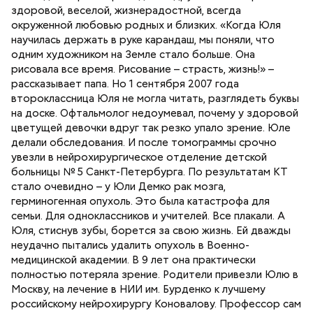
здоровой, веселой, жизнерадостной, всегда
окруженной любовью родных и близких. «Когда Юля
научилась держать в руке карандаш, мы поняли, что
одним художником на Земле стало больше. Она
рисовала все время. Рисование – страсть, жизнь!» –
рассказывает папа. Но 1 сентября 2007 года
второклассница Юля не могла читать, разглядеть буквы
на доске. Офтальмолог недоумевал, почему у здоровой
цветущей девочки вдруг так резко упало зрение. Юле
делали обследования. И после томограммы срочно
увезли в нейрохирургическое отделение детской
больницы № 5 Санкт-Петербурга. По результатам КТ
стало очевидно – у Юли Демко рак мозга,
герминогенная опухоль. Это была катастрофа для
семьи. Для одноклассников и учителей. Все плакали. А
Юля, стиснув зубы, борется за свою жизнь. Ей дважды
неудачно пытались удалить опухоль в Военно-
медицинской академии. В 9 лет она практически
полностью потеряла зрение. Родители привезли Юлю в
Москву, на лечение в НИИ им. Бурденко к лучшему
российскому нейрохирургу Коновалову. Профессор сам