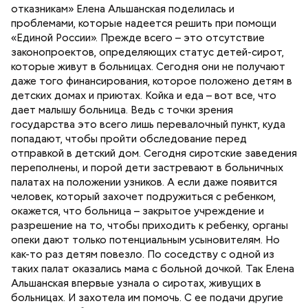
отказникам» Елена Альшанская поделилась и
проблемами, которые надеется решить при помощи
«Единой России». Прежде всего – это отсутствие
законопроектов, определяющих статус детей-сирот,
которые живут в больницах. Сегодня они не получают
даже того финансирования, которое положено детям в
детских домах и приютах. Койка и еда – вот все, что
дает малышу больница. Ведь с точки зрения
государства это всего лишь перевалочный пункт, куда
попадают, чтобы пройти обследование перед
отправкой в детский дом. Сегодня сиротские заведения
переполнены, и порой дети застревают в больничных
палатах на положении узников. А если даже появится
человек, который захочет подружиться с ребенком,
окажется, что больница – закрытое учреждение и
разрешение на то, чтобы приходить к ребенку, органы
опеки дают только потенциальным усыновителям. Но
как-то раз детям повезло. По соседству с одной из
таких палат оказались мама с больной дочкой. Так Елена
Альшанская впервые узнала о сиротах, живущих в
больницах. И захотела им помочь. С ее подачи другие