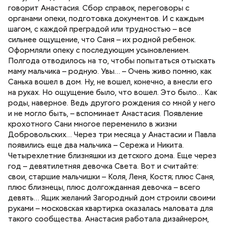
говорит Анастасия. Сбор справок, переговоры с
органами опеки, подготовка документов. И с каждым
шагом, с каждой преградой или трудностью – все
сильнее ощущение, что Саня – их родной ребенок.
Оформляли опеку с последующим усыновлением.
Полгода отводилось на то, чтобы попытаться отыскать
маму мальчика – родную. Увы… – Очень живо помню, как
Санька вошел в дом. Ну, не вошел, конечно, а внесли его
на руках. Но ощущение было, что вошел. Это было… Как
роды, наверное. Ведь другого рождения со мной у него
и не могло быть, – вспоминает Анастасия. Появление
крохотного Сани многое переменило в жизни
Добровольских… Через три месяца у Анастасии и Павла
появились еще два мальчика – Сережа и Никита.
Четырехлетние близняшки из детского дома. Еще через
год – девятилетняя девочка Света. Вот и считайте:
свои, старшие мальчишки – Коля, Леня, Костя; плюс Саня,
плюс близнецы, плюс долгожданная девочка – всего
девять… Ящик желаний Загородный дом строили своими
руками – московская квартирка оказалась маловата для
такого сообщества. Анастасия работала дизайнером,