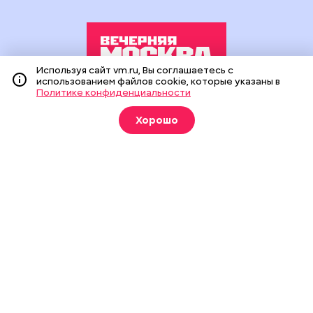
Используя сайт vm.ru, Вы соглашаетесь с
использованием файлов cookie, которые указаны в
Политике конфиденциальности
Издание создано при финансовой поддержке Департамента
средств массовой информации и рекламы города Москвы.
Хорошо
На сайте применяются рекомендательные технологии
(информационные технологии предоставления информации
на основе сбора, систематизации и анализа сведений,
относящихся к предпочтениям пользователей сети
«Интернет», находящихся на территории Российской
Федерации).
Сетевое издание "Вечерняя Москва" (18+) зарегистрировано
в Федеральной службе по надзору в сфере связи,
информационных технологий и массовых коммуникаций
(Роскомнадзор). Свидетельство о регистрации ЭЛ № ФС 77 -
90524 от 09.12.2025. Учредитель: АО "Редакция газеты
"Вечерняя Москва". Главный редактор
vm.ru
: Александр
Геннадьевич Глуходедов. Адрес редакции: 127015, г.Москва,
Бумажный пр-д, д. 14, стр. 2. Телефон:
+7(499)557-04-24
. Адрес
эл.почты:
edit@vm.ru
. Почта для связи с редакцией сайта:
news@vm.ru
.