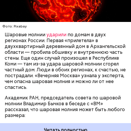
около 20 сантиметров, а самые большие могут
доходить до нескольких метров. Шаровая молния
проходит и через стекла, даже часто не оставляя
следов. Она как капля стекает, растекается. Может
УЧЕНЫЕ
МОЛНИИ
ПОГОДА
и в окно влезть, причем в двухметровое.
Фото: Pixabay
Сжимается, как воздушный шар, и проходит.
Шаровые молнии
ударили
по домам в двух
регионах России. Первая «прилетела» в
двухквартирный деревянный дом в Архангельской
По его словам, солдаты не знали о масштабах
области — пробила обшивку и внутреннюю часть
трагедии. Подобных аварий раньше не случалось.
стены. Еще один случай произошел в Республике
Поэтому он не испытывал страха.
Коми — там из-за удара шаровой молнии сгорел
частный дом. Люди в обоих регионах, к счастью, не
пострадали. «Вечерняя Москва» узнала у эксперта,
чем опасна шаровая молния и можно ли от нее
спастись.
Академик РАН, председатель совета по шаровой
молнии Владимир Бычков в беседе с «ВМ»
рассказал, что шаровая молния может быть любого
размера:
Читать полностью