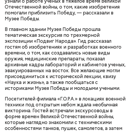
узнали о работе ученых в тяжелое время Великой
Отечественной войны, о том, какие изобретения
помогали приблизить Победу, — рассказали в
Музее Победы.
Фото: Shutterstock
В главном здании Музея Победы прошла
тематическая экскурсия по трехмерной
Небольшой деревянный дом построили в начале
экспозиции «Подвиг Народа». Гид рассказал
XIX века, предположительно, в 1830 годах. В здании
гостям об изобретениях и разработках военного
— Маршрут затрагивает востребованные улицы
есть полуподвальный этаж, который обустроен
времени, о том, как создавались новые виды
районов. Таким образом, жители разных районов
под жилое помещение.
оружия, медицинские препараты, показал
смогут как отдыхать, так и ездить по делам по
архивные кадры лабораторий и кабинетов ученых,
реализованным велополосам и велодорожкам.
эвакуированных на восток. Все желающие могли
присоединиться к исторической лекции, квизу
«Наука и жизнь», а также пообщаться с
историками Музея Победы и молодыми учеными.
Посетителей филиала «Г.О.Р.А.» в локациях военной
техники под открытым небом ждала необычная
викторина. Гостей встречали экскурсоводы в
форме времен Великой Отечественной войны,
которые наглядно знакомили с техническими
Существуют несколько версий, какой именно дом
особенностями танков, пушек, самолетов, а затем
стал прототипом жилища Мастера. Но согласно