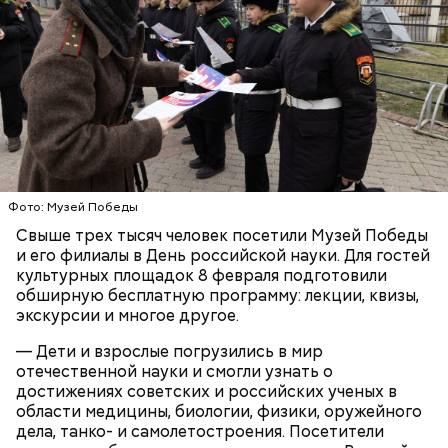
Где проходит
Фото: Музей Победы
Большой Гнездниковский переулок
Свыше трех тысяч человек посетили Музей Победы
«Кинематографическая лужа»:
и его филиалы в День российской науки. Для гостей
Метароман не для всех: чем
булгаковед — о новой
удивит новая экранизация
культурных площадок 8 февраля подготовили
экранизации «Мастера и
«Мастера и Маргариты»
обширную бесплатную программу: лекции, квизы,
Маргариты»
экскурсии и многое другое.
— Дети и взрослые погрузились в мир
отечественной науки и смогли узнать о
достижениях советских и российских ученых в
области медицины, биологии, физики, оружейного
дела, танко- и самолетостроения. Посетители