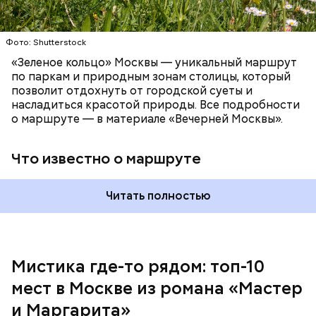
Фото: Shutterstock
Патриаршие пруды
«Зеленое кольцо» Москвы — уникальный маршрут
по паркам и природным зонам столицы, который
позволит отдохнуть от городской суеты и
насладиться красотой природы. Все подробности
о маршруте — в материале «Вечерней Москвы».
Что известно о маршруте
Читать полностью
Мистика где-то рядом: топ-10
мест в Москве из романа «Мастер
На данный момент квартира на Большой Садовой
стала Музеем Булгакова. В ней воссоздана
и Маргарита»
атмосфера жизни и быта начала ХХ века с большим