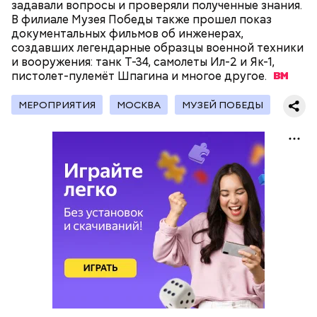
задавали вопросы и проверяли полученные знания.
самой популярной — это подвал дома № 9, что в
В филиале Музея Победы также прошел показ
Мансуровском переулке. Здесь жили друзья
документальных фильмов об инженерах,
Булгакова — братья Топлениновы. Писатель часто
создавших легендарные образцы военной техники
приходил к ним в гости и работал над «Мастером и
и вооружения: танк Т-34, самолеты Ил-2 и Як-1,
В настоящее время велоинфраструктура «Зеленого
Маргаритой».
пистолет-пулемёт Шпагина и многое
кольца» реализована в пяти округах города,
другое.
подчеркнули в ЦОДД:
МЕРОПРИЯТИЯ
МОСКВА
МУЗЕЙ ПОБЕДЫ
Подвал Мастера
— На сегодняшний день уже готово более 50
процентов веломаршрута, то есть около 71
километра. В 2023 году его продлили — от
Тимирязевского парка до Лосиного Острова за