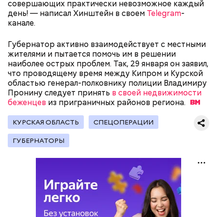
совершающих практически невозможное каждый
подчеркнула доктор.
день! — написал Хинштейн в своем
Telegram
-
канале.
Губернатор активно взаимодействует с местными
жителями и пытается помочь им в решении
— Кабачки, порезанные кубиками, нужно легко
наиболее острых проблем. Так, 29 января он заявил,
обжарить на сковороде. К ним добавляются зелень
что проводящему время между Кипром и Курской
петрушки, чеснок, соль и оливковое масло.
областью генерал-полковнику полиции Владимиру
Получается очень вкусно, — поделился рецептом
Пронину следует принять
в своей недвижимости
Копылов.
беженцев
из приграничных районов
региона.
КУРСКАЯ ОБЛАСТЬ
СПЕЦОПЕРАЦИИ
с сахарным диабетом;
ГУБЕРНАТОРЫ
лишним весом.
кабачок;