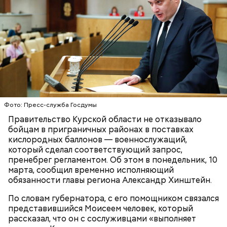
беременным, кормящим женщинам;
людям с ослабленной иммунной системой;
пожилым;
детям.
Фото: Пресс-служба Госдумы
Правительство Курской области не отказывало
бойцам в приграничных районах в поставках
кислородных баллонов — военнослужащий,
Ингредиенты:
который сделал соответствующий запрос,
пренебрег регламентом. Об этом в понедельник, 10
марта, сообщил временно исполняющий
обязанности главы региона Александр Хинштейн.
По словам губернатора, с его помощником связался
представившийся Моисеем человек, который
рассказал, что он с сослуживцами «выполняет