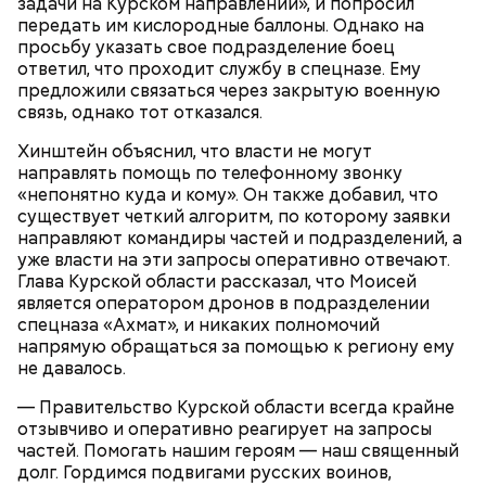
задачи на Курском направлении», и попросил
передать им кислородные баллоны. Однако на
просьбу указать свое подразделение боец
Ранние плоды, по словам врача, лучше не есть:
ответил, что проходит службу в спецназе. Ему
Терапевт Кондрахин назвал
предложили связаться через закрытую военную
Чистит сосуды и защищает от
продукты и напитки, которые
связь, однако тот отказался.
рака: чем полезен кресс-салат
выводят токсины из организма
Хинштейн объяснил, что власти не могут
направлять помощь по телефонному звонку
«непонятно куда и кому». Он также добавил, что
существует четкий алгоритм, по которому заявки
направляют командиры частей и подразделений, а
Спагетти из кабачков
уже власти на эти запросы оперативно отвечают.
Глава Курской области рассказал, что Моисей
является оператором дронов в подразделении
спецназа «Ахмат», и никаких полномочий
напрямую обращаться за помощью к региону ему
— В дыне содержится много сахара, который
не давалось.
представлен фруктозой. С одной стороны — это
— Правительство Курской области всегда крайне
хорошо, потому что дает энергию. Но важно
отзывчиво и оперативно реагирует на запросы
помнить, что сладкими дынями не нужно сильно
частей. Помогать нашим героям — наш священный
увлекаться, так же как и арбузами, людям с
долг. Гордимся подвигами русских воинов,
сахарным диабетом и лишним весом, —