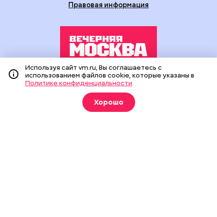
Правовая информация
Используя сайт vm.ru, Вы соглашаетесь с
использованием файлов cookie, которые указаны в
Издание создано при финансовой поддержке Департамента
Политике конфиденциальности
средств массовой информации и рекламы города Москвы.
На сайте применяются рекомендательные технологии
Хорошо
(информационные технологии предоставления информации
на основе сбора, систематизации и анализа сведений,
относящихся к предпочтениям пользователей сети
«Интернет», находящихся на территории Российской
Федерации).
Сетевое издание "Вечерняя Москва" (18+) зарегистрировано
в Федеральной службе по надзору в сфере связи,
информационных технологий и массовых коммуникаций
(Роскомнадзор). Свидетельство о регистрации ЭЛ № ФС 77 -
90524 от 09.12.2025. Учредитель: АО "Редакция газеты
"Вечерняя Москва". Главный редактор
vm.ru
: Александр
Геннадьевич Глуходедов. Адрес редакции: 127015, г.Москва,
Бумажный пр-д, д. 14, стр. 2. Телефон:
+7(499)557-04-24
. Адрес
эл.почты:
edit@vm.ru
. Почта для связи с редакцией сайта: