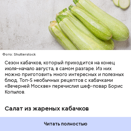
— Наиболее распространенные борщ, щи, котлеты,
салаты, лаваш с творогом и сыром, пироги, омлет,
запеканка. Щавеля там везде используется
ЕДА
ОВОЩИ
РЕЦЕПТЫ
немного, поэтому никакого вреда от него не будет.
Чем разнообразнее рацион питания человека, тем
лучше. Потому что это исключает вероятность
возникновения дефицитов микроэлементов, —
заверил специалист.
Фото: Shutterstock
Фото: Shutterstock
Сезон кабачков, который приходится на конец
июля–начало августа, в самом разгаре. Из них
можно приготовить много интересных и полезных
блюд. Топ-5 необычных рецептов с кабачками
«Вечерней Москве» перечислил шеф-повар Борис
Вред дыни
Копылов.
Салат из жареных кабачков
А врач-эндокринолог Алексей Калинчев рассказал,
что существует множество блюд, где используют
растение.
Читать полностью
кремний — укрепляет кости, зубы, волосы и