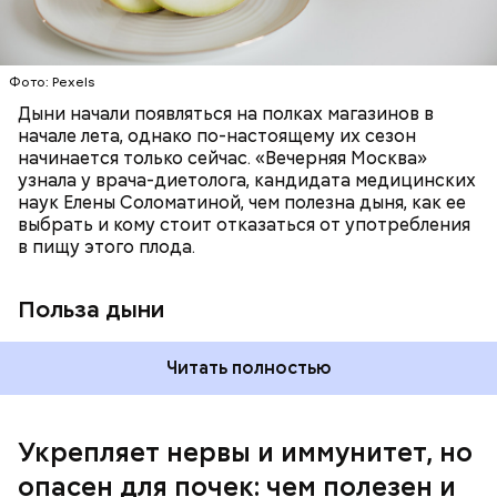
лютеин и зеаксантин — эти каротиноиды
отлично поддерживают наше зрение;
калий — оказывает мочегонное действие,
Фото: Pexels
поддерживает сердечно-сосудистую
систему и предотвращает скачки давления;
Дыни начали появляться на полках магазинов в
магний — помогает калию и не дает сосудам
начале лета, однако по-настоящему их сезон
спазмироваться.
начинается только сейчас. «Вечерняя Москва»
узнала у врача-диетолога, кандидата медицинских
наук Елены Соломатиной, чем полезна дыня, как ее
По мнению специалиста, здоровому человеку
выбрать и кому стоит отказаться от употребления
достаточно включать щавель в рацион несколько
в пищу этого плода.
раз в месяц. В небольших количествах в свежем
виде или припущенном на сковороде.
Польза дыни
Читать полностью
Укрепляет нервы и иммунитет, но
опасен для почек: чем полезен и