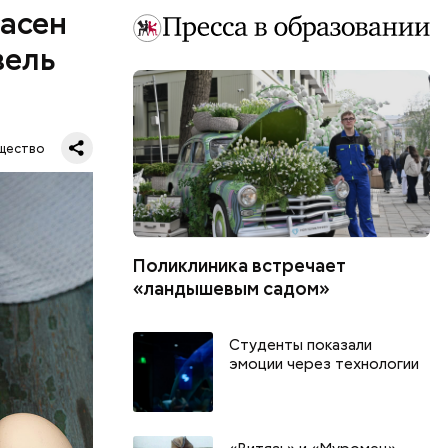
пасен
вель
щество
Поликлиника встречает
шое
«ландышевым садом»
вать
Студенты показали
эмоции через технологии