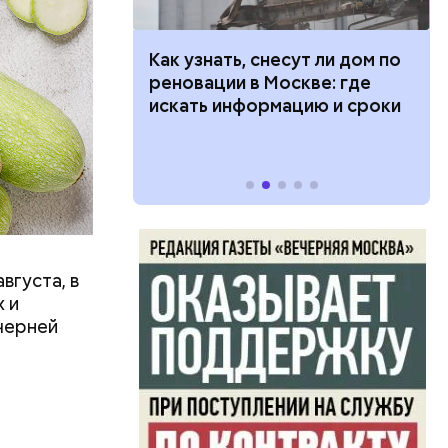
в день, и
 100 тысяч
Как узнать, снесут ли дом по
ряются
дарства при
реновации в Москве: где
ии: кто может
искать информацию и сроки
 какие нужны
вает
р,
тина
ргор
ыбрать
нику без
вгуста, в
дима
 и
убка у
черней
овня
 в
развитие
е