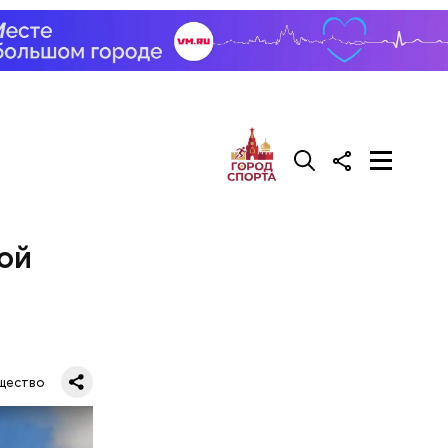
ой
рача —
о есть эту
щество