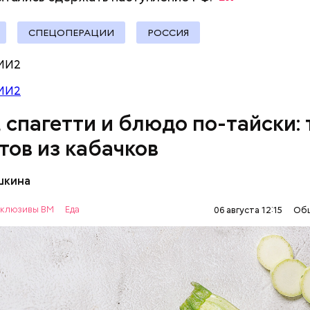
СПЕЦОПЕРАЦИИ
РОССИЯ
МИ2
МИ2
, спагетти и блюдо по-тайски: 
тов из кабачков
шкина
нты:
клюзивы ВМ
Еда
06 августа 12:15
Об
ОВОЩИ
РЕЦЕПТЫ