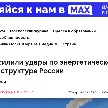
весом.
ти из кабачков
ета
Московский журнал
Пресса в образовании
ео
Спецпроекты
иша Москвы
Первые в медиа. Я — страна
силили удары по энергетическ
т и сезон черешни. «Вечерняя Москва» узнала у в
структуре России
лога-диетолога Натальи Лазуренко,
как правильн
льзой для здоровья.
кин
операция на Украине
31 марта 2025 12:55
Об