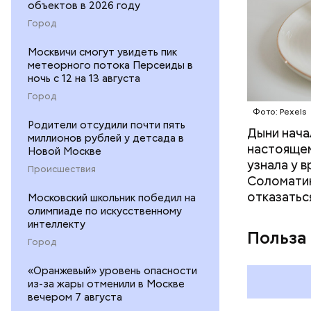
объектов в 2026 году
Город
Москвичи смогут увидеть пик
метеорного потока Персеиды в
ночь с 12 на 13 августа
Город
Фото: Pexels
Родители отсудили почти пять
Дыни начал
— Если че
миллионов рублей у детсада в
настоящем
рекоменду
Новой Москве
узнала у 
раздражен
Происшествия
Соломатин
исключить
отказатьс
Московский школьник победил на
повышению
олимпиаде по искусственному
интеллекту
Польза
Город
«Оранжевый» уровень опасности
из-за жары отменили в Москве
вечером 7 августа