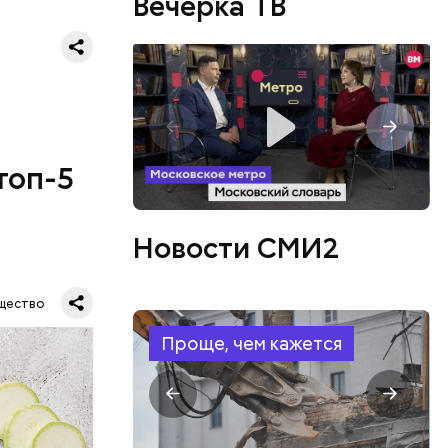
Вечерка ТВ
топ-5
Новости СМИ2
щество
Проще, чем кажется