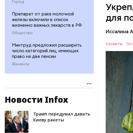
Город
Укреп
Препарат от рака молочной
для п
железы включили в список
жизненно важных лекарств в РФ
Иссалина 
Общество
Сюжеты:
Экс
Минтруд предложил расширить
число категорий лиц, имеющих
право на две пенсии
Финансы
Опасность
количеств
Новости Infox
образован
ЗДОРОВЬ
Трамп передумал давать
Киеву ракеты