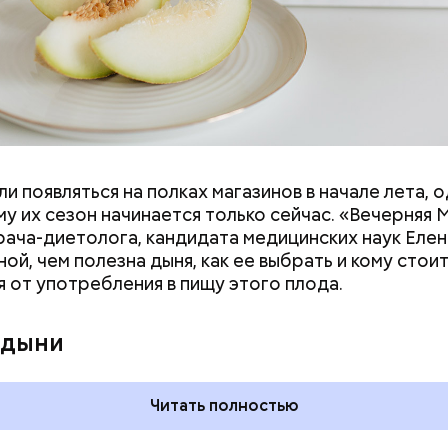
и появляться на полках магазинов в начале лета, о
ловек уже болеет мочекаменной болезнью, щавель
у их сезон начинается только сейчас. «Вечерняя 
ется. При артрите, гастрите, холецистите, синд
врача-диетолога, кандидата медицинских наук Еле
ного кишечника, язвах и панкреатите продукт то
ой, чем полезна дыня, как ее выбрать и кому стои
 из рациона, — предупредила врач. — Он может п
я от употребления в пищу этого плода.
 кислотности желудка и раздражать слизистые о
 дыни
Читать полностью