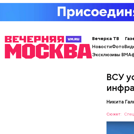
лишним 
Спагет
Вечерка ТВ
Газ
Новости
Фото
Вид
Эксклюзивы ВМ
Аф
ВСУ у
Вовсю иде
инфра
эндокрино
ягоду
с по
Никита Гал
Сюжет:
Спец