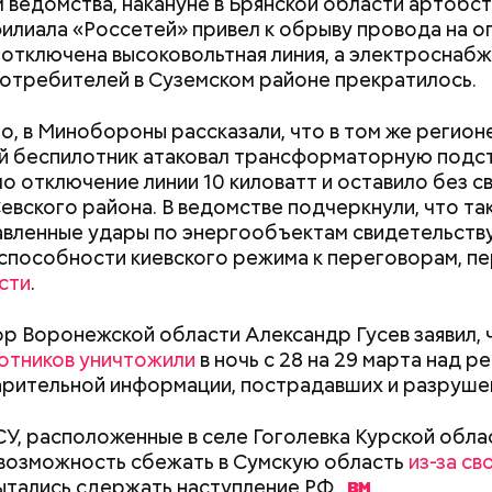
 ведомства, накануне в Брянской области артобс
илиала «Россетей» привел к обрыву провода на оп
 отключена высоковольтная линия, а электроснаб
отребителей в Суземском районе прекратилось.
о, в Минобороны рассказали, что в том же регион
;
й беспилотник атаковал трансформаторную подс
а;
ло отключение линии 10 киловатт и оставило без с
евского района. В ведомстве подчеркнули, что та
ое масло;
вленные удары по энергообъектам свидетельств
erstock
способности киевского режима к переговорам, п
сти
.
р Воронежской области Александр Гусев заявил, 
Дебошир и «гроза»
Маникюр кокош
отников уничтожили
в ночь с 28 на 29 марта над р
силовиков: кто такой Роберт
украшу: тренды
рительной информации, пострадавших и разрушен
Гилман, которого просят
Москве летом 2
освободить США
У, расположенные в селе Гоголевка Курской обла
докринолог Алексей Калинчев рассказал, что сущ
возможность сбежать в Сумскую область
из-за св
 блюд, где используют растение.
ыни
ытались сдержать наступление
РФ.