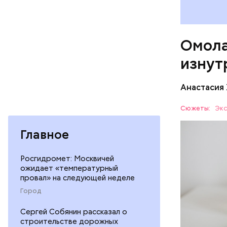
иммунит
«делает
А еще и
Омола
лютеин 
наше зр
изнут
калий —
По мнению
сердечн
щавель в 
Анастасия
давлени
свежем ви
магний 
Дыня соде
Сюжеты:
Экс
организму
рассказал
Главное
ЗДОРОВЬ
минералам
ФРУКТЫ
Росгидромет: Москвичей
ожидает «температурный
провал» на следующей неделе
Город
Сергей Собянин рассказал о
строительстве дорожных