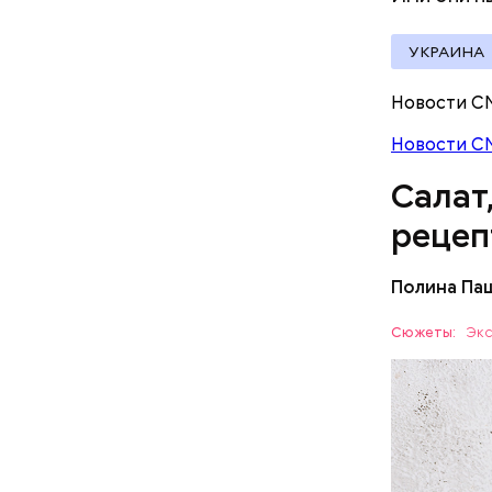
УКРАИНА
Новости С
Новости С
Салат
рецеп
Полина Па
Ингредие
Сюжеты:
Экс
ЕДА