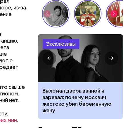
трел
оре, из-за
жение
е
танцию,
Эксклюзивы
вета
кие
уют о
ередает
что свыше
ником
Выломал дверь ванной и
егионом.
 маникюра в
зарезал: почему москвич
ий нет.
026
жестоко убил беременную
жену
сти,
ествует
оих мин
.