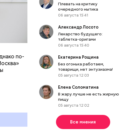
Плевать на критику
очередного нытика
06 августа 15:41
Александр Лосото
Лекарство будущего:
таблетка-оригами
06 августа 15:40
днако по-
 ему не
Екатерина Рощина
Москва»
роме
Без огонька работаем,
ны
товарищи, нет энтузиазма!
же лучше
05 августа 12:03
т
ривести к
болочки.
Елена Соломатина
В жару лучше не есть жирную
пищу
05 августа 12:02
Все мнения