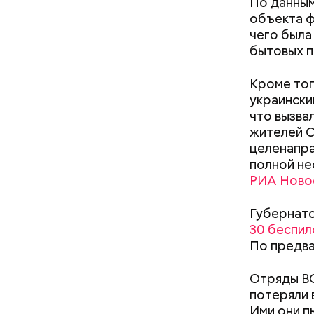
По данным
объекта ф
чего была
бытовых п
Кроме тог
кабачок
украински
петрушк
что вызва
чеснок;
жителей С
оливков
целенапра
соль.
Фото: Shutt
полной не
РИА Ново
Губернато
30 беспил
По предва
Отряды ВС
А врач-эн
потеряли 
множество
Вред д
Ими они п