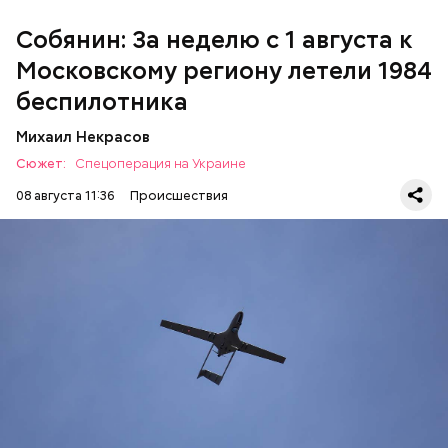
происшествия пострадали пять человек.
Собянин: За неделю с 1 августа к
Московскому региону летели 1984
беспилотника
Михаил Некрасов
Сюжет:
Спецоперация на Украине
08 августа 11:36
Происшествия
Утром Министерство обороны отчиталось, что за
ночь над регионами России и акваторией
Азовского моря были перехвачены и
уничтожены
397 украинских
беспилотников самолетного типа.
УКРАИНА
МОСКВА
СЕРГЕЙ СОБЯНИН
БЕСПИЛОТНИКИ