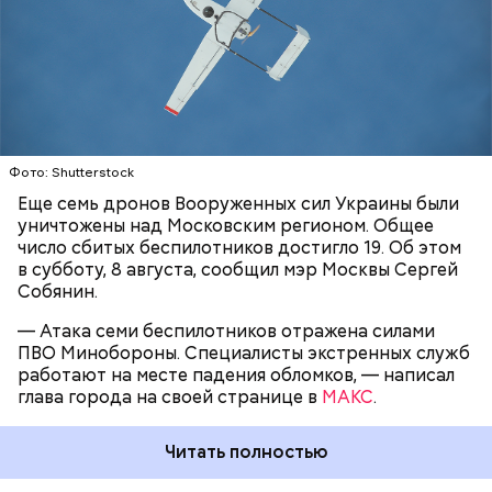
уничтожены 397 украинских
беспилотников
самолетного типа.
УКРАИНА
ВОЕННЫЕ КОНФЛИКТЫ
Украинский дрон-камикадзе
ударил по
МОСКВА
СЕРГЕЙ СОБЯНИН
движущемуся гражданскому автомобилю
в
БЕСПИЛОТНИКИ
поселке Суземка Брянской области. Ранения
получили четыре девушки, их доставили в
больницу с травмами разной степени тяжести.
Фото: Shutterstock
Еще семь дронов Вооруженных сил Украины были
уничтожены над Московским регионом. Общее
число сбитых беспилотников достигло 19. Об этом
в субботу, 8 августа, сообщил мэр Москвы Сергей
Собянин.
— Атака семи беспилотников отражена силами
ПВО Минобороны. Специалисты экстренных служб
работают на месте падения обломков, — написал
глава города на своей странице в
МАКС
.
Ранее сообщалось, что на Ильском
нефтеперерабатывающем заводе в
Читать полностью
Краснодарском крае
произошло возгорание
после
падения обломков беспилотника. В результате