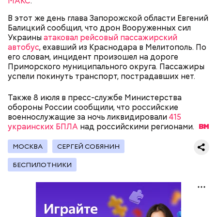
МАКС
.
В этот же день глава Запорожской области Евгений
Балицкий сообщил, что дрон Вооруженных сил
Украины
атаковал рейсовый пассажирский
автобус
, ехавший из Краснодара в Мелитополь. По
его словам, инцидент произошел на дороге
Приморского муниципального округа. Пассажиры
успели покинуть транспорт, пострадавших нет.
Также 8 июля в пресс-службе Министерства
обороны России сообщили, что российские
военнослужащие за ночь ликвидировали
415
украинских БПЛА
над российскими
регионами.
МОСКВА
СЕРГЕЙ СОБЯНИН
4 августа
три человека пострадали
при атаке
Вооруженных сил Украины на два муниципалитета
БЕСПИЛОТНИКИ
Белгородской области.