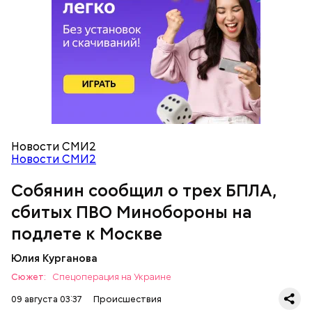
В тот же день временно исполняющий
обязанности губернатора Белгородской области
Александр Шуваев сообщил, что Белгород снова
подвергся массированной атаке украинских
беспилотников,
пострадали 13 человек
, включая
двоих детей. Он уточнил, что четырехлетнего
Новости СМИ2
мальчика с осколочными ранениями грудной
Новости СМИ2
клетки доставили в детскую областную
клиническую больницу. На месте оказали помощь
Собянин сообщил о трех БПЛА,
девятилетнему мальчику и троим взрослым.
сбитых ПВО Минобороны на
подлете к Москве
Юлия Курганова
Сюжет:
Спецоперация на Украине
09 августа 03:37
Происшествия