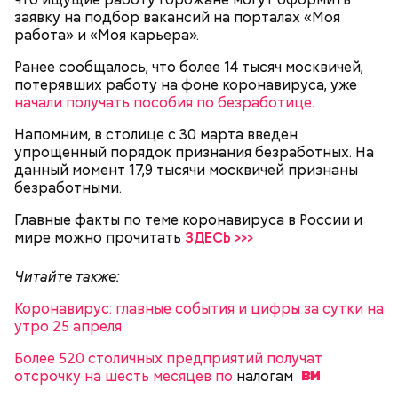
экскурсоводами и возможности своими глазами
заявку на подбор вакансий на порталах «Моя
увидеть подлинные экспонаты, почувствовать их
работа» и «Моя карьера».
энергетику, возможность сфотографироваться на
фоне монумента «Покорителям космоса» онлайн-
Ранее сообщалось, что более 14 тысяч москвичей,
формат точно не заменит.
потерявших работу на фоне коронавируса, уже
начали получать пособия по безработице
.
Напомним, в столице с 30 марта введен
— Какие в целом перспективы у онлайн-
упрощенный порядок признания безработных. На
экскурсий?
данный момент 17,9 тысячи москвичей признаны
безработными.
Главные факты по теме коронавируса в России и
мире можно прочитать
ЗДЕСЬ >>>
На крыше здания будет располагаться
Читайте также:
вертолетная площадка.
Коронавирус: главные события и цифры за сутки на
утро 25 апреля
Более 520 столичных предприятий получат
отсрочку на шесть месяцев по
налогам
— Мне кажется, что это хороший формат для