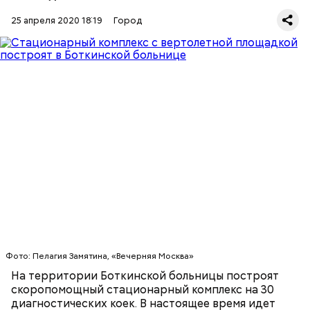
25 апреля 2020 18:19
Город
В здании запроектированы разделенный вход и
зона триажа, в которой врачи будут распределять
пациентов на три потока по степени тяжести их
состояния.
СТРОИТЕЛЬСТВО
ВЕРТОЛЕТЫ
МОСКВА
БОЛЬНИЦЫ
Фото: Пелагия Замятина, «Вечерняя Москва»
На территории Боткинской больницы построят
скоропомощный стационарный комплекс на 30
диагностических коек. В настоящее время идет