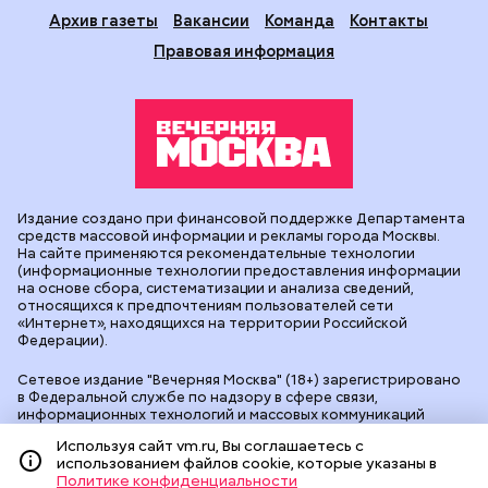
Архив газеты
Вакансии
Команда
Контакты
Правовая информация
Издание создано при финансовой поддержке Департамента
средств массовой информации и рекламы города Москвы.
На сайте применяются рекомендательные технологии
(информационные технологии предоставления информации
на основе сбора, систематизации и анализа сведений,
относящихся к предпочтениям пользователей сети
«Интернет», находящихся на территории Российской
Федерации).
Сетевое издание "Вечерняя Москва" (18+) зарегистрировано
в Федеральной службе по надзору в сфере связи,
информационных технологий и массовых коммуникаций
(Роскомнадзор). Свидетельство о регистрации ЭЛ № ФС 77 -
Используя сайт vm.ru, Вы соглашаетесь с
90524 от 09.12.2025. Учредитель: АО "Редакция газеты
использованием файлов cookie, которые указаны в
"Вечерняя Москва". Главный редактор
vm.ru
: Александр
Политике конфиденциальности
Геннадьевич Глуходедов. Адрес редакции: 127015, г.Москва,