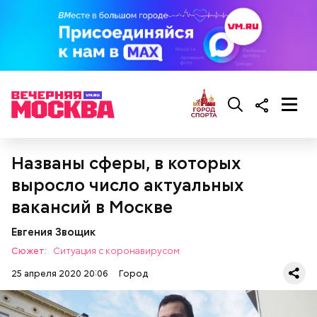
Читайте также:
Свыше 100 километров инженерных
Названы сферы, в которых
сетей проектируют в ТиНАО
выросло число актуальных
вакансий в Москве
Евгения Звощик
Сюжет:
Ситуация с коронавирусом
25 апреля 2020 20:06
Город