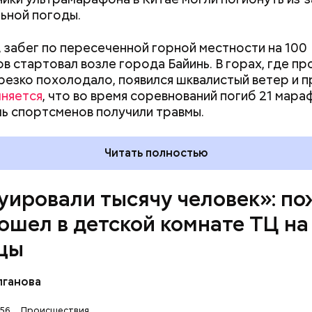
ьной погоды.
 забег по пересеченной горной местности на 100
в стартовал возле города Байинь. В горах, где п
резко похолодало, появился шквалистый ветер и 
няется
, что во время соревнований погиб 21 мара
ь спортсменов получили травмы.
Читать полностью
уировали тысячу человек»: п
ошел в детской комнате ТЦ на
цы
лганова
:56
Происшествия