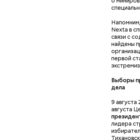
о миниров
специальн
Напомним,
Nexta в с
связи с с
найдены п
организац
первой ст
экстремиз
Выборы пр
дела
9 августа
Также спе
августа Ц
пробежали
президент
пробега п
лидера ст
избирател
Тихановск