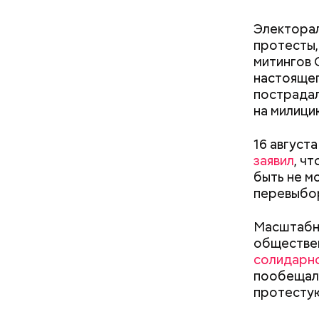
Электорал
протесты
митингов 
настоящег
Читайте т
пострадал
кафе в Но
на милици
16 август
заявил
, ч
быть не м
перевыбо
Масштабны
обществен
солидарн
пообещал 
протестую
— Низкая 
связь в г