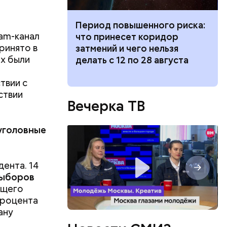
иток» из
Период повышенного риска:
am-канал
и вода с
что принесет коридор
ринято в
ями помочь
затмений и чего нельзя
ых были
делать с 12 по 28 августа
твии с
ствии
Вечерка ТВ
уголовные
ента. 14
ены
ыборов
сновного
ющего
процента
ану