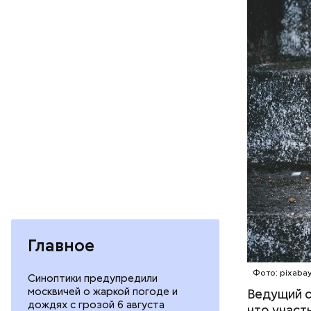
По словам
километра
ледяной д
КИТАЙ
форму уча
температу
Главное
Отмечаетс
Фото: pixaba
Синоптики предупредили
москвичей о жаркой погоде и
Ведущий с
дождях с грозой 6 августа
что участ