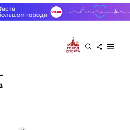
 возле
-
в