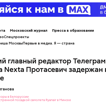
ета
Московский журнал
Пресса в образовании
акже
:
Три человека попали в больницу после драки
ео
Спецпроекты
вой Москве
иша Москвы
Первые в медиа. Я — страна
й главный редактор Телеграм
а Nexta Протасевич задержан 
е
лганова
оры в Белоруссии
стренной посадкой самолета Ryanair в Минске