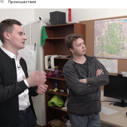
:11
Происшествия
о ссылкой на метеорологическое бюро провинции
л, что 21–22 мая в местности, где проходил мараф
 сильный ветер и резкое падение температуры. Та
орам марафона был направлен специальный отчет
 погоды. В нем говорилось о возможной минималь
ной температуре воздуха, однако детальной инф
фронте не поступало.