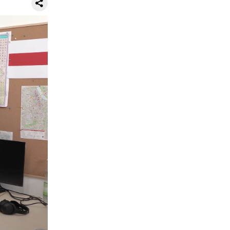
 Ганьсу
он,
к,
 с
ной и
ормации о