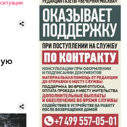
 ситуации
ную
хэтажный