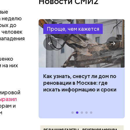
Новости СМИ2
вые
а неделю
рых до
Проще, чем кажется
 человек
 возле
нападения
шенко
 на них
 100 тысяч
Как узнать, снесут ли дом по
дарства при
реновации в Москве: где
ии: кто может
искать информацию и сроки
мировой
 какие нужны
ыразил
орам и
м
о, плохая
исал