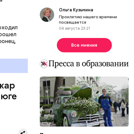
Ольга Кузьмина
Проклятию нашего времени
посвящается
роходил
04 августа 23:21
прошел
фонец,
Все мнения
ожар
 юге