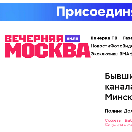
Вечерка ТВ
Газ
Читайте т
Новости
Фото
Вид
кафе в Но
Эксклюзивы ВМ
Аф
Бывши
канал
Минск
Полина До
Сюжеты:
Выб
Ситуация с эк