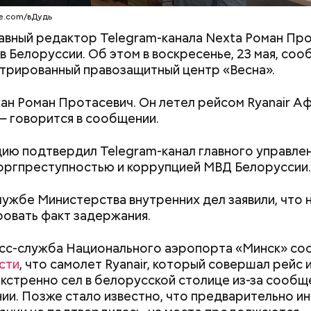
e.com/вДудь
авный редактор Telegram-канала Nexta Роман Пр
в Белоруссии. Об этом в воскресенье, 23 мая, со
трированный правозащитный центр «Весна».
н Роман Протасевич. Он летел рейсом Ryanair А
— говорится в сообщении.
ю подтвердил Telegram-канал главного управлен
оргпреступностью и коррупцией МВД Белоруссии.
рестали чувствовать пальцы рук, ощущение было,
аже язык», из-за чего пришлось прервать дистанци
я вниз, — рассказал Тишковец.
лужбе Министерства внутренних дел заявили, что 
овать факт задержания.
сс-служба Национального аэропорта «Минск» со
сти
, что самолет Ryanair, который совершал рейс 
экстренно сел в белорусской столице из-за сообщ
ии. Позже стало известно, что предварительно 