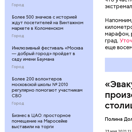
Город
экстремал
Более 500 значков с историей
Напомним,
ждут посетителей на Винтажном
километро
маркете в Коломенском
марафон, 
Город
град.
Уточ
еще восем
Инклюзивный фестиваль «Москва
— добрый город» пройдет в
саду имени Баумана
Город
Более 200 волонтеров
«Эвак
московской школы № 2010
регулярно помогают участникам
произ
СВО
столи
Город
Бизнес в ЦАО: просторное
Полина До
помещение на Маросейке
выставили на торги
23 мая 2021 11