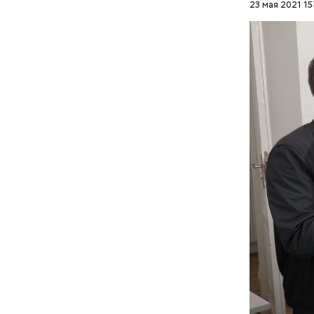
23 мая 2021 15
Эксперт с
подчеркну
ожидались
организат
прогнозом
максималь
холодном 