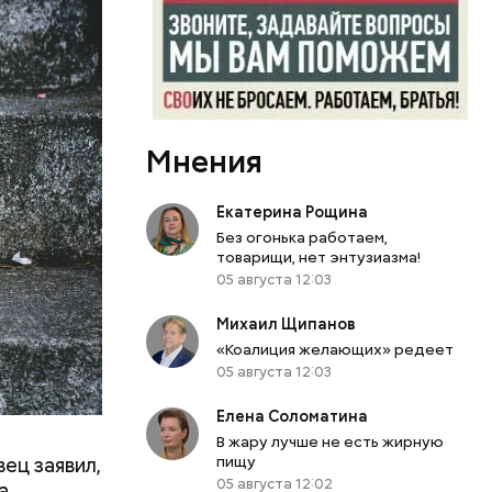
 30-м
град,
тивную
то
ю.
Мнения
Екатерина Рощина
Без огонька работаем,
товарищи, нет энтузиазма!
05 августа 12:03
Михаил Щипанов
«Коалиция желающих» редеет
05 августа 12:03
Елена Соломатина
В жару лучше не есть жирную
ец заявил,
пищу
05 августа 12:02
а