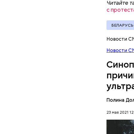
Читайте т
синоптик 
с протест
БЕЛАРУСЬ
Новости С
Новости С
Синоп
причи
Ранее
соо
дом.
ультр
Полина До
23 мая 2021 12