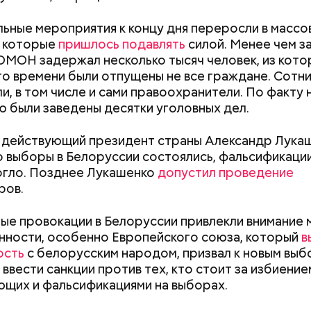
ьные мероприятия к концу дня переросли в массо
, которые
пришлось подавлять
силой. Менее чем з
ОМОН задержал несколько тысяч человек, из кото
о времени были отпущены не все граждане. Сотни
акже
:
Три человека попали в больницу после драки
и, в том числе и сами правоохранители. По факту 
вой Москве
ю были заведены десятки уголовных дел.
а действующий президент страны Александр Лука
то выборы в Белоруссии состоялись, фальсификации
огло. Позднее Лукашенко
допустил проведение
Как поменять батареи дома и
Как получить до
ров.
не получить штраф
рублей от госу
трудной ситуац
е провокации в Белоруссии привлекли внимание 
претендовать и
ности, особенно Европейского союза, который
в
документы
ость
с белорусским народом, призвал к новым выб
ввести санкции против тех, кто стоит за избиение
щих и фальсификациями на выборах.
температура была главной опасностью, кроме тог
орах осложняла поиски пропавших без вести, — нап