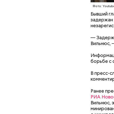
Фото: Youtub
Бывший гл
задержан 
незарегис
— Задержа
Вильнюс, 
Информаци
борьбе с 
— Люди пе
«замерз д
спуститьс
В пресс-с
комментир
Ранее пре
РИА Ново
Вильнюс, 
минирован