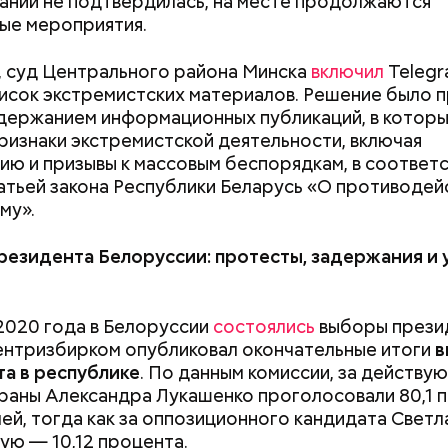
ании не подтвердилась, на месте продолжаются
ые мероприятия.
Не талант, а детская травма:
«Волшебный нап
 суд Центрального района Минска
включил
Telegr
как сцена становится для
Японии: может л
писок экстремистских материалов. Решение было п
звезд стратегией выживания
рисовыми отруб
одержанием информационных публикаций, в котор
похудеть
ризнаки экстремистской деятельности, включая
ию и призывы к массовым беспорядкам, в соответс
атьей закона Республики Беларусь «О противодей
му».
езидента Белоруссии: протесты, задержания и 
 2020 года в Белоруссии
состоялись
выборы презид
циалист рассказал, что до начала старта спортсм
ентризбирком опубликовал окончательные итоги
в
 2 километра и не смогли согреться, а во время о
а в республике
. По данным комиссии, за действу
ошел дождь и начался встречный ветер.
раны Александра Лукашенко проголосовали 80,1 
ей, тогда как за оппозиционного кандидата Светл
ую — 10,12 процента.