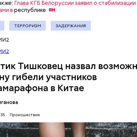
акже
:
Глава КГБ Белоруссии заявил о стабилизации
на своей странице в
Instagram
.
ами в
республике
ТЕРРОРИЗМ
ЗАДЕРЖАНИЯ
МИ2
МИ2
тик Тишковец назвал возмож
ну гибели участников
бщалось
, что в центре Москвы загорелся четыре
амарафона в Китае
лганова
:35
Происшествия