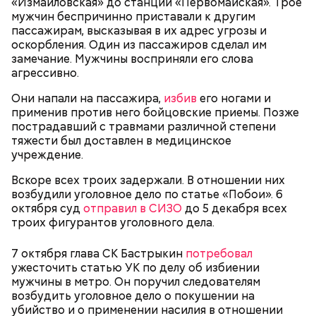
«Измайловская» до станции «Первомайская». Трое
Домбаровского района. Они, предположительно,
мужчин беспричинно приставали к другим
занимались продажей поддельного алкоголя.
пассажирам, высказывая в их адрес угрозы и
оскорбления. Один из пассажиров сделал им
замечание. Мужчины восприняли его слова
агрессивно.
Они напали на пассажира,
избив
его ногами и
применив против него бойцовские приемы. Позже
пострадавший с травмами различной степени
тяжести был доставлен в медицинское
учреждение.
Вскоре всех троих задержали. В отношении них
возбудили уголовное дело по статье «Побои». 6
октября суд
отправил в СИЗО
до 5 декабря всех
Правоохранители задержали 29-летнего жителя
троих фигурантов уголовного дела.
Орска, который организовал нелегальное
производство и сбывал опасные
7 октября глава СК Бастрыкин
потребовал
спиртосодержащие напитки.
ужесточить статью УК по делу об избиении
мужчины в метро. Он поручил следователям
возбудить уголовное дело о покушении на
убийство и о применении насилия в отношении