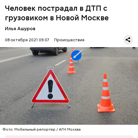
Человек пострадал в ДТП с
грузовиком в Новой Москве
Илья Ашуров
08 октября 2021 09:07
Происшествия
По словам собеседника «ВМ», рядом с домом 48а в
деревне Марушкино столкнулись грузовик и
легковой автомобиль. Пострадал водитель
легковушки, его госпитализировали.
НОВАЯ МОСКВА
ДТП
ПОСТРАДАВШИЕ
Фото: Мобильный репортер / АГН Москва