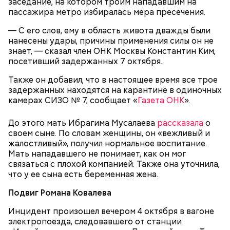
заседание, на котором троим нападавшим на
пассажира метро избиралась мера пресечения.
— С его слов, ему в область живота дважды были
нанесены удары, причины применения силы он не
знает, — сказал член ОНК Москвы Константин Ким,
посетивший задержанных 7 октября.
Также он добавил, что в настоящее время все трое
задержанных находятся на карантине в одиночных
камерах СИЗО № 7, сообщает «
Газета ОНК
».
До этого мать Ибрагима Мусалаева
рассказала
о
своем сыне. По словам женщины, он «вежливый и
жалостливый», получил нормальное воспитание.
Мать нападавшего не понимает, как он мог
связаться с плохой компанией. Также она уточнила,
что у ее сына есть беременная жена.
Подвиг Романа Ковалева
Также были задержаны 60-летний уроженец села
Инцидент произошел вечером 4 октября в вагоне
Акжарского Ясненского городского округа и 47-
электропоезда, следовавшего от станции
летняя жительница поселка Красночабанского