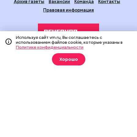
Архив газеты
Вакансии
Команда
Контакты
Правовая информация
Используя сайт vm.ru, Вы соглашаетесь с
использованием файлов cookie, которые указаны в
Политике конфиденциальности
Издание создано при финансовой поддержке Департамента
Хорошо
средств массовой информации и рекламы города Москвы.
На сайте применяются рекомендательные технологии
(информационные технологии предоставления информации
на основе сбора, систематизации и анализа сведений,
относящихся к предпочтениям пользователей сети
«Интернет», находящихся на территории Российской
Федерации).
Сетевое издание "Вечерняя Москва" (18+) зарегистрировано
в Федеральной службе по надзору в сфере связи,
информационных технологий и массовых коммуникаций
(Роскомнадзор). Свидетельство о регистрации ЭЛ № ФС 77 -
90524 от 09.12.2025. Учредитель: АО "Редакция газеты
"Вечерняя Москва". Главный редактор
vm.ru
: Александр
Геннадьевич Глуходедов. Адрес редакции: 127015, г.Москва,
Бумажный пр-д, д. 14, стр. 2. Телефон:
+7(499)557-04-24
. Адрес