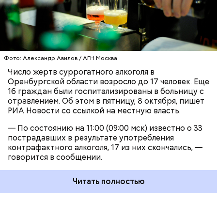
АЛКОГОЛЬ
ОТРАВЛЕНИЯ
ОРЕНБУРГ
смертельной дозы.
Фото: Александр Авилов / АГН Москва
Число жертв суррогатного алкоголя в
Оренбургской области возросло до 17 человек. Еще
16 граждан были госпитализированы в больницу с
отравлением. Об этом в пятницу, 8 октября, пишет
РИА Новости со ссылкой на местную власть.
— По состоянию на 11:00 (09:00 мск) известно о 33
пострадавших в результате употребления
контрафактного алкоголя, 17 из них скончались, —
— Перекрыта единственная полоса движения в
говорится в сообщении.
сторону Москвы, — заключил источник.
Читать полностью