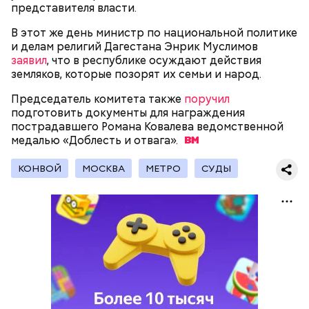
представителя власти.
В этот же день министр по национальной политике
и делам религий Дагестана Энрик Муслимов
заявил
, что в республике осуждают действия
земляков, которые позорят их семьи и народ.
Согласно
статистике ГИБДД
, за первые восемь
Председатель комитета также
поручил
месяцев этого года количество погибших в ДТП в
подготовить документы для награждения
столице снизилось на девять процентов. Всего за
пострадавшего Романа Ковалева ведомственной
Следователи Оренбургской области
январь–август 2021 года в авариях на территории
задержали
медалью «Доблесть и
отвага».
троих продавцов поддельной алкогольной
Москвы погибло 200 человек.
продукции, из-за которой впоследствии
отравились люди. Об этом в пятницу, 8 октября,
КОНВОЙ
МОСКВА
МЕТРО
СУДЫ
сообщили в пресс-службе регионального СУ СК РФ.
Днем 6 октября в районе метро «Сухаревская»